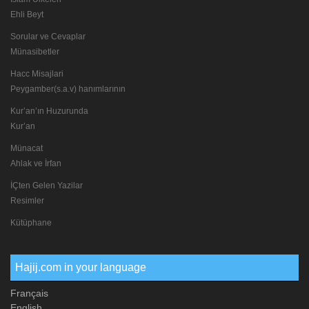
Ehli Beyt
Sorular ve Cevaplar
Münasibetler
Hacc Misajlari
Peygamber(s.a.v) hanımlarının
Kur’an’ın Huzurunda
Kur’an
Münacat
Ahlak ve İrfan
İÇten Gelen Yazilar
Resimler
Kütüphane
Hajij.com in your language
Français
English