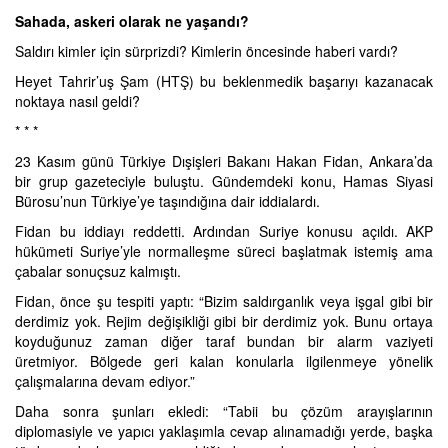
Sahada, askeri olarak ne yaşandı?
Saldırı kimler için sürprizdi? Kimlerin öncesinde haberi vardı?
Heyet Tahrir’uş Şam (HTŞ) bu beklenmedik başarıyı kazanacak
noktaya nasıl geldi?
* * *
23 Kasım günü Türkiye Dışişleri Bakanı Hakan Fidan, Ankara’da
bir grup gazeteciyle buluştu. Gündemdeki konu, Hamas Siyasi
Bürosu’nun Türkiye’ye taşındığına dair iddialardı.
Fidan bu iddiayı reddetti. Ardından Suriye konusu açıldı. AKP
hükümeti Suriye’yle normalleşme süreci başlatmak istemiş ama
çabalar sonuçsuz kalmıştı.
Fidan, önce şu tespiti yaptı: “Bizim saldırganlık veya işgal gibi bir
derdimiz yok. Rejim değişikliği gibi bir derdimiz yok. Bunu ortaya
koyduğunuz zaman diğer taraf bundan bir alarm vaziyeti
üretmiyor. Bölgede geri kalan konularla ilgilenmeye yönelik
çalışmalarına devam ediyor.”
Daha sonra şunları ekledi: “Tabii bu çözüm arayışlarının
diplomasiyle ve yapıcı yaklaşımla cevap alınamadığı yerde, başka