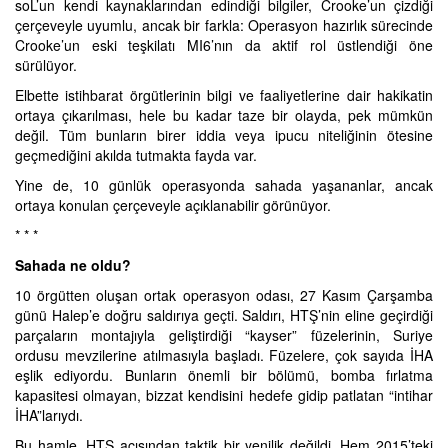
soL’un kendi kaynaklarından edindiği bilgiler, Crooke’un çizdiği
çerçeveyle uyumlu, ancak bir farkla: Operasyon hazırlık sürecinde
Crooke’un eski teşkilatı MI6’nın da aktif rol üstlendiği öne
sürülüyor.
Elbette istihbarat örgütlerinin bilgi ve faaliyetlerine dair hakikatin
ortaya çıkarılması, hele bu kadar taze bir olayda, pek mümkün
değil. Tüm bunların birer iddia veya ipucu niteliğinin ötesine
geçmediğini akılda tutmakta fayda var.
Yine de, 10 günlük operasyonda sahada yaşananlar, ancak
ortaya konulan çerçeveyle açıklanabilir görünüyor.
* * *
Sahada ne oldu?
10 örgütten oluşan ortak operasyon odası, 27 Kasım Çarşamba
günü Halep’e doğru saldırıya geçti. Saldırı, HTŞ’nin eline geçirdiği
parçaların montajıyla geliştirdiği “kayser” füzelerinin, Suriye
ordusu mevzilerine atılmasıyla başladı. Füzelere, çok sayıda İHA
eşlik ediyordu. Bunların önemli bir bölümü, bomba fırlatma
kapasitesi olmayan, bizzat kendisini hedefe gidip patlatan “intihar
İHA”larıydı.
Bu hamle, HTŞ açısından taktik bir yenilik değildi. Hem 2015’teki