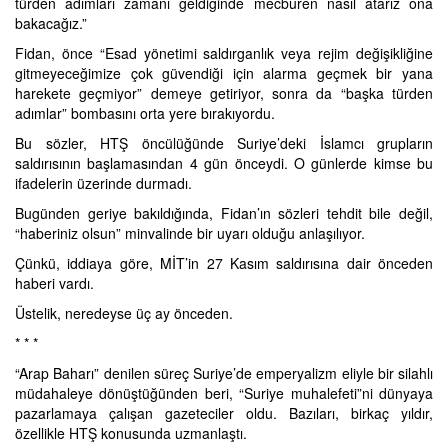
türden adımları zamanı geldiğinde mecburen nasıl atarız ona
bakacağız.”
Fidan, önce “Esad yönetimi saldırganlık veya rejim değişikliğine
gitmeyeceğimize çok güvendiği için alarma geçmek bir yana
harekete geçmiyor” demeye getiriyor, sonra da “başka türden
adımlar” bombasını orta yere bırakıyordu.
Bu sözler, HTŞ öncülüğünde Suriye’deki İslamcı grupların
saldırısının başlamasından 4 gün önceydi. O günlerde kimse bu
ifadelerin üzerinde durmadı.
Bugünden geriye bakıldığında, Fidan’ın sözleri tehdit bile değil,
“haberiniz olsun” minvalinde bir uyarı olduğu anlaşılıyor.
Çünkü, iddiaya göre, MİT’in 27 Kasım saldırısına dair önceden
haberi vardı.
Üstelik, neredeyse üç ay önceden.
* * *
“Arap Baharı” denilen süreç Suriye’de emperyalizm eliyle bir silahlı
müdahaleye dönüştüğünden beri, “Suriye muhalefeti”ni dünyaya
pazarlamaya çalışan gazeteciler oldu. Bazıları, birkaç yıldır,
özellikle HTŞ konusunda uzmanlaştı.