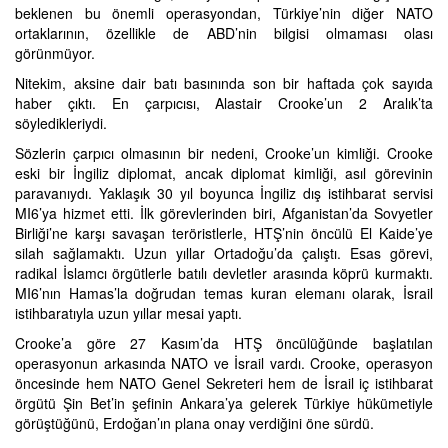
beklenen bu önemli operasyondan, Türkiye’nin diğer NATO
ortaklarının, özellikle de ABD’nin bilgisi olmaması olası
görünmüyor.
Nitekim, aksine dair batı basınında son bir haftada çok sayıda
haber çıktı. En çarpıcısı, Alastair Crooke’un 2 Aralık’ta
söyledikleriydi.
Sözlerin çarpıcı olmasının bir nedeni, Crooke’un kimliği. Crooke
eski bir İngiliz diplomat, ancak diplomat kimliği, asıl görevinin
paravanıydı. Yaklaşık 30 yıl boyunca İngiliz dış istihbarat servisi
MI6’ya hizmet etti. İlk görevlerinden biri, Afganistan’da Sovyetler
Birliği’ne karşı savaşan teröristlerle, HTŞ’nin öncülü El Kaide’ye
silah sağlamaktı. Uzun yıllar Ortadoğu’da çalıştı. Esas görevi,
radikal İslamcı örgütlerle batılı devletler arasında köprü kurmaktı.
MI6’nın Hamas’la doğrudan temas kuran elemanı olarak, İsrail
istihbaratıyla uzun yıllar mesai yaptı.
Crooke’a göre 27 Kasım’da HTŞ öncülüğünde başlatılan
operasyonun arkasında NATO ve İsrail vardı. Crooke, operasyon
öncesinde hem NATO Genel Sekreteri hem de İsrail iç istihbarat
örgütü Şin Bet’in şefinin Ankara’ya gelerek Türkiye hükümetiyle
görüştüğünü, Erdoğan’ın plana onay verdiğini öne sürdü.