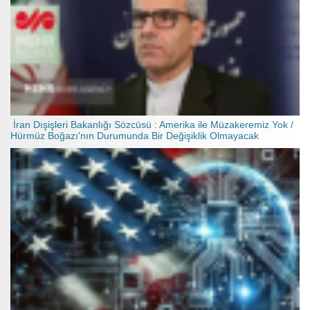
İran Dışişleri Bakanlığı Sözcüsü : Amerika ile Müzakeremiz Yok /
Hürmüz Boğazı'nın Durumunda Bir Değişiklik Olmayacak