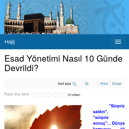
Hajij
Toggl
naviga
Esad Yönetimi Nasıl 10 Günde
Devrildi?
font size
Print
Email
Rate this item
(0 votes)
"Sürpriz
saldırı",
"sürpriz
sonuç"... Dünya
kamuoyu, 10