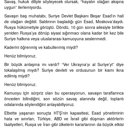
Savaş, hukuk diliyle söyleyecek olursak, “hayatın olağan akışına
uygun” ilerlemiyordu.
Savaşın baş muhatabı, Suriye Devlet Başkanı Beşar Esad’ın hali
de olağan değildi. Saldırının başladığı gün Esad, Moskova’daydı.
Rusya hükümetiyle görüştü. Döndü, 10 gün sonra ailesiyle birlikte
yeniden Rusya’ya dönüp siyasi sığınmacı olana kadar bir kez bile
Suriye halkına veya uluslararası kamuoyuna seslenmedi.
Kaderini öğrenmiş ve kabullenmiş miydi?
Henüz bilmiyoruz.
Bir büyük anlaşma mı vardı? “Ver Ukrayna’yı al Suriye’yi” diye
tokalaşılmış mıydı? Suriye devleti ve ordusunun bir kısmı ikna
edilmiş miydi?
Henüz bilmiyoruz.
Kamuoyu için sürpriz olan bu operasyonun, savaşın taraflarınca
önceden bilindiğini, son sözün savaş alanında değil, toplantı
odalarında söylendiğini anlayabiliyoruz.
Elbette yaşanan sonuçta HTŞ’nin kapasitesi, Esad yönetiminin
hata ve sınırları, Türkiye, ABD ve İsrail gibi düşman aktörlerin
faaliyetleri, Rusya ve İran gibi ülkelerin kararlarının da büyük etkisi