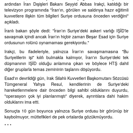
ardından İran Dışişleri Bakanı Seyyid Abbas Irakçi, katıldığı bir
televizyon programında "İran'ın, görülen ve saldırıya hazır eğitimli
kuvvetlere ilişkin tüm bilgileri Suriye ordusuna önceden verdiğini"
açıkladı.
İranlı bakan şöyle dedi: "İran'ın Suriye'deki askeri varlığı IŞİD'le
savaşmak içindi ancak İran'ın hiçbir zaman Beşar Esad için Suriye
ordusunun rolünü oynamaması gerekiyordu."
Irakçi, bu ifadeleriyle, yalnızca İran'ın savaşmamasına "Bu
Suriyelilerin işi" kılıfı bulmakla kalmıyor, İran'ın Suriye'deki tek
düşmanının IŞİD olduğu anlamına çıkan ve böylece HTŞ dahil
diğer gruplarla temas zemininin taşlarını döşüyordu.
Esad'ın devrildiği gün, Irak Silahlı Kuvvetleri Başkomutanı Sözcüsü
Tümgeneral Yahya Resul, kendilerinin de Suriye'deki
hareketlenmelere dair önceden bilgi sahibi olduklarını duyurdu,
"operasyon çok iyi planlanmıştı" diyerek, ayrıntılara dahi hakim
olduklarını ima etti.
Sonuçta 10 gün boyunca yalnızca Suriye ordusu bir görünüp bir
kaybolmuyor, müttefikleri de pek ortalarda gözükmüyordu.
* * *