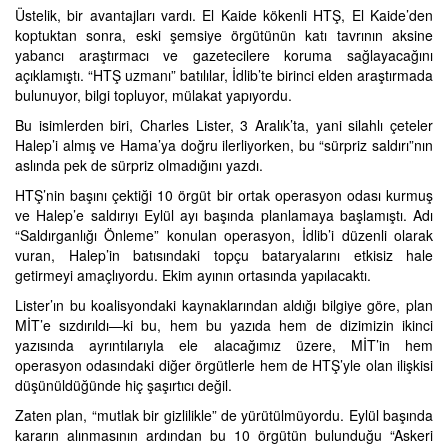
Üstelik, bir avantajları vardı. El Kaide kökenli HTŞ, El Kaide’den
koptuktan sonra, eski şemsiye örgütünün katı tavrının aksine
yabancı araştırmacı ve gazetecilere koruma sağlayacağını
açıklamıştı. “HTŞ uzmanı” batılılar, İdlib’te birinci elden araştırmada
bulunuyor, bilgi topluyor, mülakat yapıyordu.
Bu isimlerden biri, Charles Lister, 3 Aralık’ta, yani silahlı çeteler
Halep’i almış ve Hama’ya doğru ilerliyorken, bu “sürpriz saldırı”nın
aslında pek de sürpriz olmadığını yazdı.
HTŞ’nin başını çektiği 10 örgüt bir ortak operasyon odası kurmuş
ve Halep’e saldırıyı Eylül ayı başında planlamaya başlamıştı. Adı
“Saldırganlığı Önleme” konulan operasyon, İdlib’i düzenli olarak
vuran, Halep’in batısındaki topçu bataryalarını etkisiz hale
getirmeyi amaçlıyordu. Ekim ayının ortasında yapılacaktı.
Lister’ın bu koalisyondaki kaynaklarından aldığı bilgiye göre, plan
MİT’e sızdırıldı—ki bu, hem bu yazıda hem de dizimizin ikinci
yazısında ayrıntılarıyla ele alacağımız üzere, MİT’in hem
operasyon odasındaki diğer örgütlerle hem de HTŞ’yle olan ilişkisi
düşünüldüğünde hiç şaşırtıcı değil.
Zaten plan, “mutlak bir gizlilikle” de yürütülmüyordu. Eylül başında
kararın alınmasının ardından bu 10 örgütün bulunduğu “Askeri