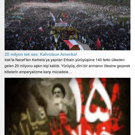
20 milyon tek ses: Kahrolsun Amerika!
Irak’ta Necef’ten Kerbela’ya yapılan Erbain yürüyüşüne 140 farklı ülkeden
gelen 20 milyonu aşkın kişi katıldı. Yürüyüş, dini bir anmanın ötesine geçerek
kitlelerin emperyalizme karşı mücadele…