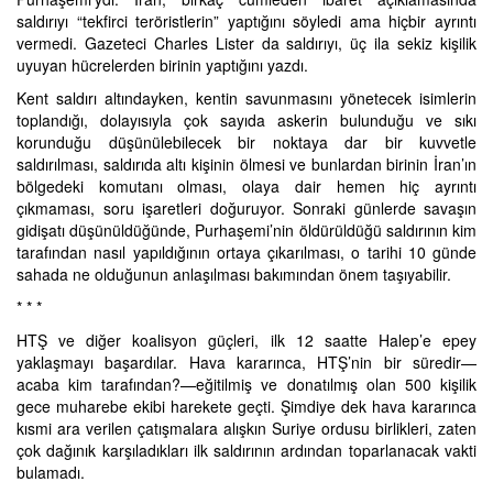
saldırıyı “tekfirci teröristlerin” yaptığını söyledi ama hiçbir ayrıntı
vermedi. Gazeteci Charles Lister da saldırıyı, üç ila sekiz kişilik
uyuyan hücrelerden birinin yaptığını yazdı.
Kent saldırı altındayken, kentin savunmasını yönetecek isimlerin
toplandığı, dolayısıyla çok sayıda askerin bulunduğu ve sıkı
korunduğu düşünülebilecek bir noktaya dar bir kuvvetle
saldırılması, saldırıda altı kişinin ölmesi ve bunlardan birinin İran’ın
bölgedeki komutanı olması, olaya dair hemen hiç ayrıntı
çıkmaması, soru işaretleri doğuruyor. Sonraki günlerde savaşın
gidişatı düşünüldüğünde, Purhaşemi’nin öldürüldüğü saldırının kim
tarafından nasıl yapıldığının ortaya çıkarılması, o tarihi 10 günde
sahada ne olduğunun anlaşılması bakımından önem taşıyabilir.
* * *
HTŞ ve diğer koalisyon güçleri, ilk 12 saatte Halep’e epey
yaklaşmayı başardılar. Hava kararınca, HTŞ’nin bir süredir—
acaba kim tarafından?—eğitilmiş ve donatılmış olan 500 kişilik
gece muharebe ekibi harekete geçti. Şimdiye dek hava kararınca
kısmi ara verilen çatışmalara alışkın Suriye ordusu birlikleri, zaten
çok dağınık karşıladıkları ilk saldırının ardından toparlanacak vakti
bulamadı.