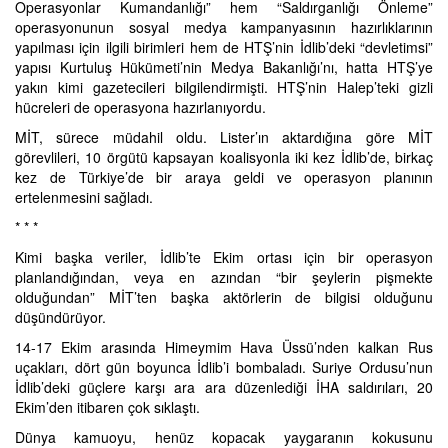
Operasyonlar Kumandanlığı” hem “Saldırganlığı Önleme”
operasyonunun sosyal medya kampanyasının hazırlıklarının
yapılması için ilgili birimleri hem de HTŞ’nin İdlib’deki “devletimsi”
yapısı Kurtuluş Hükümeti’nin Medya Bakanlığı’nı, hatta HTŞ’ye
yakın kimi gazetecileri bilgilendirmişti. HTŞ’nin Halep’teki gizli
hücreleri de operasyona hazırlanıyordu.
MİT, sürece müdahil oldu. Lister’ın aktardığına göre MİT
görevlileri, 10 örgütü kapsayan koalisyonla iki kez İdlib’de, birkaç
kez de Türkiye’de bir araya geldi ve operasyon planının
ertelenmesini sağladı.
* * *
Kimi başka veriler, İdlib’te Ekim ortası için bir operasyon
planlandığından, veya en azından “bir şeylerin pişmekte
olduğundan” MİT’ten başka aktörlerin de bilgisi olduğunu
düşündürüyor.
14-17 Ekim arasında Himeymim Hava Üssü’nden kalkan Rus
uçakları, dört gün boyunca İdlib’i bombaladı. Suriye Ordusu’nun
İdlib’deki güçlere karşı ara ara düzenlediği İHA saldırıları, 20
Ekim’den itibaren çok sıklaştı.
Dünya kamuoyu, henüz kopacak yaygaranın kokusunu