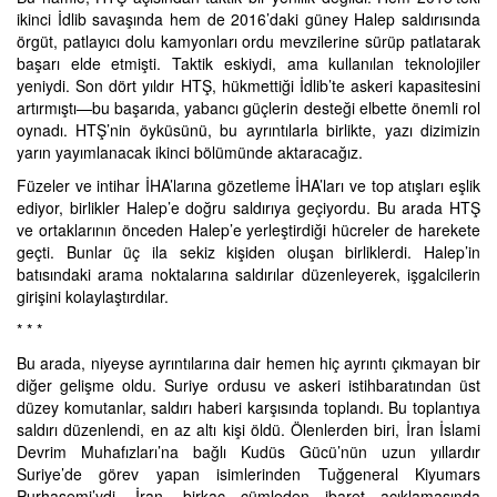
ikinci İdlib savaşında hem de 2016’daki güney Halep saldırısında
örgüt, patlayıcı dolu kamyonları ordu mevzilerine sürüp patlatarak
başarı elde etmişti. Taktik eskiydi, ama kullanılan teknolojiler
yeniydi. Son dört yıldır HTŞ, hükmettiği İdlib’te askeri kapasitesini
artırmıştı—bu başarıda, yabancı güçlerin desteği elbette önemli rol
oynadı. HTŞ’nin öyküsünü, bu ayrıntılarla birlikte, yazı dizimizin
yarın yayımlanacak ikinci bölümünde aktaracağız.
Füzeler ve intihar İHA’larına gözetleme İHA’ları ve top atışları eşlik
ediyor, birlikler Halep’e doğru saldırıya geçiyordu. Bu arada HTŞ
ve ortaklarının önceden Halep’e yerleştirdiği hücreler de harekete
geçti. Bunlar üç ila sekiz kişiden oluşan birliklerdi. Halep’in
batısındaki arama noktalarına saldırılar düzenleyerek, işgalcilerin
girişini kolaylaştırdılar.
* * *
Bu arada, niyeyse ayrıntılarına dair hemen hiç ayrıntı çıkmayan bir
diğer gelişme oldu. Suriye ordusu ve askeri istihbaratından üst
düzey komutanlar, saldırı haberi karşısında toplandı. Bu toplantıya
saldırı düzenlendi, en az altı kişi öldü. Ölenlerden biri, İran İslami
Devrim Muhafızları’na bağlı Kudüs Gücü’nün uzun yıllardır
Suriye’de görev yapan isimlerinden Tuğgeneral Kiyumars
Purhaşemi’ydi. İran, birkaç cümleden ibaret açıklamasında