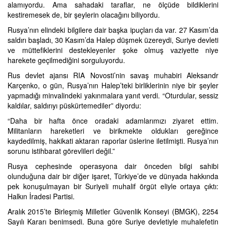
alamıyordu. Ama sahadaki taraflar, ne ölçüde bildiklerini
kestiremesek de, bir şeylerin olacağını biliyordu.
Rusya’nın elindeki bilgilere dair başka ipuçları da var. 27 Kasım’da
saldırı başladı, 30 Kasım’da Halep düşmek üzereydi, Suriye devleti
ve müttefiklerini destekleyenler şoke olmuş vaziyette niye
harekete geçilmediğini sorguluyordu.
Rus devlet ajansı RIA Novosti’nin savaş muhabiri Aleksandr
Karçenko, o gün, Rusya’nın Halep’teki birliklerinin niye bir şeyler
yapmadığı minvalindeki yakınmalara yanıt verdi. “Oturdular, sessiz
kaldılar, saldırıyı püskürtemediler” diyordu:
“Daha bir hafta önce oradaki adamlarımızı ziyaret ettim.
Militanların hareketleri ve birikmekte oldukları gereğince
kaydedilmiş, hakikati aktaran raporlar üslerine iletilmişti. Rusya’nın
sorunu istihbarat görevlileri değil.”
Rusya cephesinde operasyona dair önceden bilgi sahibi
olunduğuna dair bir diğer işaret, Türkiye’de ve dünyada hakkında
pek konuşulmayan bir Suriyeli muhalif örgüt eliyle ortaya çıktı:
Halkın İradesi Partisi.
Aralık 2015’te Birleşmiş Milletler Güvenlik Konseyi (BMGK), 2254
Sayılı Kararı benimsedi. Buna göre Suriye devletiyle muhalefetin