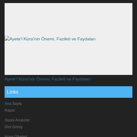
Ayete'l Kürsi'nin Önemi, Fazileti ve Faydaları
Links
Ana Sayfa
Rapor
Siyasi Analizler
Dini Görüş
İslam Ülkeleri