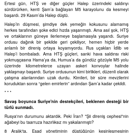
Ertesi gün, HTŞ ve diğer güçler Halep üzerindeki saldırıyı
sürdürürken, kenti Şam’a bağlayan M5 karayolunu da kesmeyi
başardı. 29 Kasım’da Halep düştü.
Halep’in düşmesi, şimdiye dek yemeğin kokusunu alamamış
herkes tarafından şoke edici hızda yaşanmıştı. Ama asıl şok, HTŞ
ve ortaklarının güneye ilerlemeye başlamasıyla yaşandı. Suriye
ordusu dağınık bir şekilde geri çekiliyor, hemen hiçbir yerde
anlamlı bir direniş ortaya koyamıyordu. Rus uçakları İdlib ve
Halep’i bombaladı. Ama HTŞ güçleri, sanki hava saldırısı riski
yokmuşçasına Hama’ya da, Humus’a da gündüz gözüyle M5 yolu
üzerinde kilometrelerce uzayan askeri konvoylar halinde
yaklaşmayı başardı. Suriye ordusunun kimi birlikleri, düzenli olarak
çatışma alanlarından uzak durdu. Kimileri, bir süre mevzilerini
koruduktan sonra “gelen emirlerin” ardından Şam’a kadar çekildi.
* * *
Savaş boyunca Suriye'nin destekçileri, beklenen desteği bir
türlü sunmadı.
Rusya'nın durumunu aktardık. Peki İran? "Şii direniş cephesi"nin
ağabeyi bu taarruza hazırlıksız mı yakalanmıştı?
8 Aralık'ta, Esad yönetiminin düştüğünün kesinleşmesinin