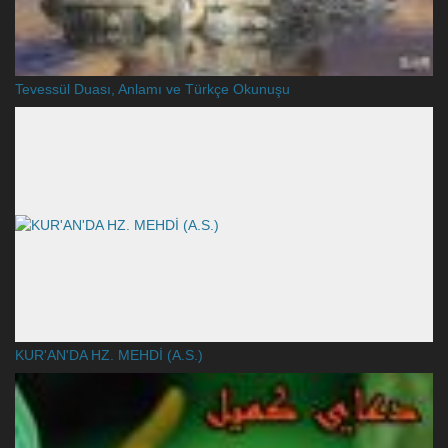
Tevessül Duası, Anlamı ve Türkçe Okunuşu
KUR'AN'DA HZ. MEHDİ (A.S.)