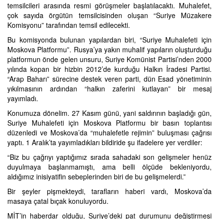
temsilcileri arasında resmi görüşmeler başlatılacaktı. Muhalefet,
çok sayıda örgütün temsilcisinden oluşan “Suriye Müzakere
Komisyonu” tarafından temsil edilecekti.
Bu komisyonda bulunan yapılardan biri, “Suriye Muhalefeti için
Moskova Platformu”. Rusya’ya yakın muhalif yapıların oluşturduğu
platformun önde gelen unsuru, Suriye Komünist Partisi’nden 2000
yılında kopan bir hizbin 2012’de kurduğu Halkın İradesi Partisi.
“Arap Baharı” sürecine destek veren parti, dün Esad yönetiminin
yıkılmasının ardından “halkın zaferini kutlayan” bir mesaj
yayımladı.
Konumuza dönelim. 27 Kasım günü, yani saldırının başladığı gün,
Suriye Muhalefeti için Moskova Platformu bir basın toplantısı
düzenledi ve Moskova’da “muhalefetle rejimin” buluşması çağrısı
yaptı. 1 Aralık’ta yayımladıkları bildiride şu ifadelere yer verdiler:
“Biz bu çağrıyı yaptığımız sırada sahadaki son gelişmeler henüz
duyulmaya başlanmamıştı, ama belli ölçüde bekleniyordu,
aldığımız inisiyatifin sebeplerinden biri de bu gelişmelerdi.”
Bir şeyler pişmekteydi, tarafların haberi vardı, Moskova’da
masaya çatal bıçak konuluyordu.
MİT’in haberdar olduğu, Suriye’deki pat durumunu değiştirmesi