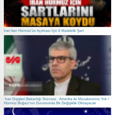
İran’dan Hürmüz’ün Açılması İçin 6 Maddelik Şart
İran Dışişleri Bakanlığı Sözcüsü : Amerika ile Müzakeremiz Yok /
Hürmüz Boğazı'nın Durumunda Bir Değişiklik Olmayacak