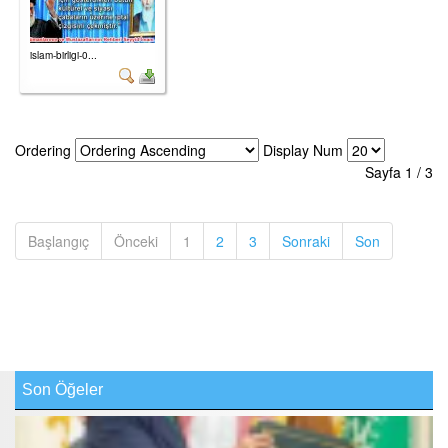
islam-birligi-0...
Ordering
Display Num
Sayfa 1 / 3
(current)
(current)
(current)
(current)
Başlangıç
Önceki
1
2
3
Sonraki
Son
Son Öğeler