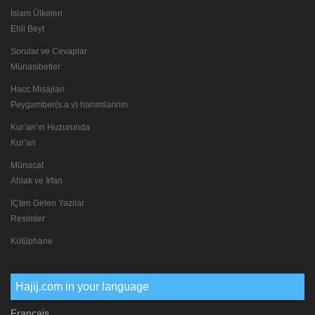
İslam Ülkeleri
Ehli Beyt
Sorular ve Cevaplar
Münasibetler
Hacc Misajlari
Peygamber(s.a.v) hanımlarının
Kur’an’ın Huzurunda
Kur’an
Münacat
Ahlak ve İrfan
İÇten Gelen Yazilar
Resimler
Kütüphane
Hajij.com in your language
Français