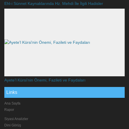
Ehl-i Sünnet Kaynaklarında Hz. Mehdi İle İlgili Hadisler
Ayete'l Kürsi'nin Önemi, Fazileti ve Faydaları
Links
Ana Sayfa
Rapor
Siyasi Analizler
Dini Görüş