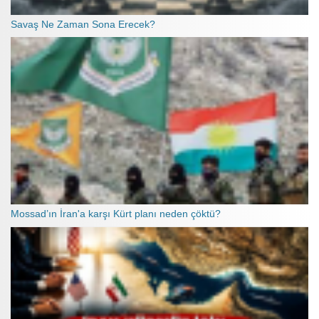
Savaş Ne Zaman Sona Erecek?
Mossad’ın İran'a karşı Kürt planı neden çöktü?