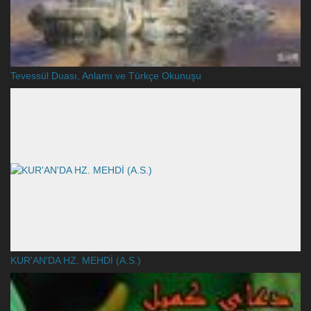
Tevessül Duası, Anlamı ve Türkçe Okunuşu
KUR'AN'DA HZ. MEHDİ (A.S.)