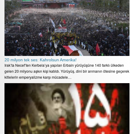
20 milyon tek ses: Kahrolsun Amerika!
Irak’ta Necef’ten Kerbela’ya yapılan Erbain yürüyüşüne 140 farklı ülkeden
gelen 20 milyonu aşkın kişi katıldı. Yürüyüş, dini bir anmanın ötesine geçerek
kitlelerin emperyalizme karşı mücadele…