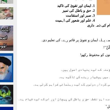
1. ایمان اور تقویٰ کی تاکید
2. حق و باطل کی تمیز
3. صبر اور استقامت
4. علم اور شعور کی اہمیت
ہلے ایمان و تقویٰ پر قائم رہنے کی تعلیم دی۔
كُنَّ"!
نتوں کو محفوظ رکھو!
ؤمنہ کے لیے بنیادی اصول ہیں۔
 میں ہوشیار رہنے کی تاکید ہے۔
ی کردار دونوں کے لیے رہنمائی فراہم کرتی ہے۔
سے اہم نقطہ حق و باطل کی پہچان اور اس کے لیے قیام ہے۔
ِلِ"