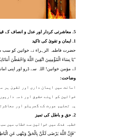
5. معاشرتی کردار اور عدل و انصاف کے قیام کی ذمہ داری
1. ایمان و تقویٰ کی تاکید
حضرت فاطمہ الزہراء نے خواتین کو سب سے پ
"يَا نِسَاءَ الْمُؤْمِنِينَ اتَّقِينَ اللَّهَ وَاحْفَظْنَ أَمَانَاتِ
اے مؤمن خواتین! اللہ سے ڈرو اور اپنی اما
وضاحت:
امانت میں ایمان داری اور تقویٰ ہر م
خواتین کو اپنے حقوق اور ذمہ داریوں
یہ تعلیم عورت کے گھریلو اور معاشرت
2. حق و باطل کی تمیز
خطبہ فدک میں خواتین سے خطاب میں سب 
"فَإِنَّ اللَّهَ يَرْضَى لَكُنَّ بِالْحَقِّ وَيَنْهَى عَنِ الْبَاط