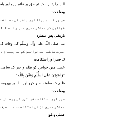
اللہ چاہتا ہے کہ تم حق پر قائم رہو اور ب
وضاحت:
حق پر قائم رہنا اور باطل کی مخالفت 
خواتین کو معاشرے میں عدل و انصاف قا
تاریخی پس منظر:
نبی صلی اللّٰہ علیہ وآلہ وسلّم کی وفات 
حضرت فاطمہ نے خواتین کو یہ پیغام دی
3. صبر اور استقامت
خطبہ میں خواتین کو ظلم و جبر کے سامنے ص
"وَاصْبِرْنَ عَلَى الظُّلْمِ وَثِقْنَ بِاللَّهِ"
ظلم کے سامنے صبر کرو اور اللہ پر بھروسہ
وضاحت:
صبر اور استقامت خواتین کی روحانی مض
معاشرے میں ان کی استقامت سے نہ صرف 
عملی پہلو: