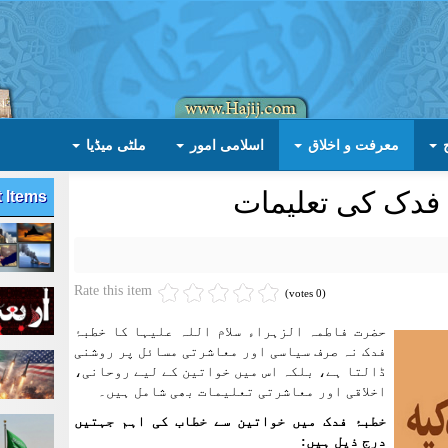
معرفت و اخلاق
اسلامی امور
ملٹی میڈیا
 فدک کی تعلیمات
t Items
Rate this item
(0 votes)
حضرت فاطمہ الزہراء سلام اللہ علیہا کا خطبۂ
فدک نہ صرف سیاسی اور معاشرتی مسائل پر روشنی
ڈالتا ہے، بلکہ اس میں خواتین کے لیے روحانی،
اخلاقی اور معاشرتی تعلیمات بھی شامل ہیں۔
خطبۂ فدک میں خواتین سے خطاب کی اہم جہتیں
درج ذیل ہیں: