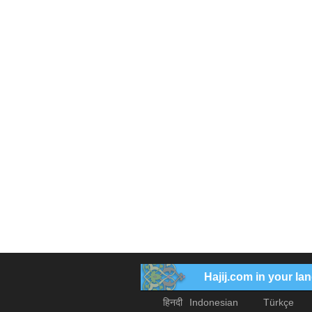
Hajij.com in your l
हिनदी
Indonesian
Türkçe