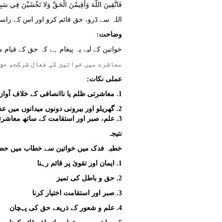
فَاتَّقِينَ اللَّهَ وَأَقِيمْنَ الْحَقَّ وَلا تَخْشَيْنَ فِي سَبِي
اللہ سے ڈرو، حق قائم کرو اور اس کے راس
وضاحت:
خواتین کے لیے یہ پیغام ہے کہ حق کے قیام
معاشرے میں خواتین کی فعال شرکت، حق 
عملی نکات:
1. معاشرتی ظلم یا ناانصافی کے خلاف آواز اٹھانا۔
2. گھریلو اور بیرونی دونوں میدانوں میں عدل و انصاف قائم کرنا۔
3. علم، صبر اور استقامت کے ساتھ معاشرتی کردار نبھانا۔
نتیجہ
خطبہ فدک میں خواتین سے خطاب میں حضرت 
1. ایمان اور تقویٰ پر قائم رہنا
2. حق و باطل کی تمیز
3. صبر اور استقامت اختیار کرنا
4. علم و شعور کے ذریعے حق کی پہچان