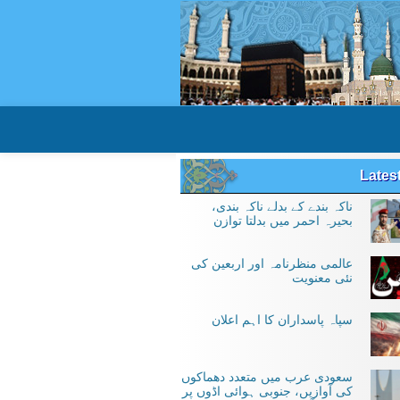
Lates
ناکہ بندے کے بدلے ناکہ بندی،
بحیرہ احمر میں بدلتا توازن
عالمی منظرنامہ اور اربعین کی
نئی معنویت
سپاہ پاسداران کا اہم اعلان
سعودی عرب میں متعدد دھماکوں
کی آوازیں، جنوبی ہوائی اڈوں پر