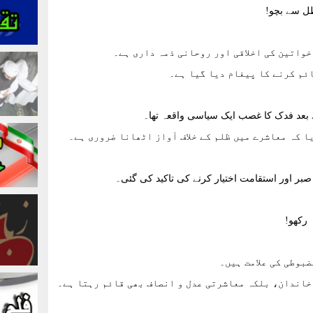
اطل سے بچو!
خواتین کی اخلاقی اور روحانی ذمہ داری ہے۔
ئم کرنے کا پیغام دیا گیا ہے۔
کے بعد فدک کا غصب ایک سیاسی واقعہ تھا۔
ا کہ معاشرے میں ظلم کے خلاف آواز اٹھانا ضروری ہے۔
بر اور استقامت اختیار کرنے کی تاکید کی گئی۔
 رکھو!
بوطی کی علامت ہیں۔
خاندان، بلکہ معاشرتی عدل و انصاف بھی قائم رہتا ہے۔