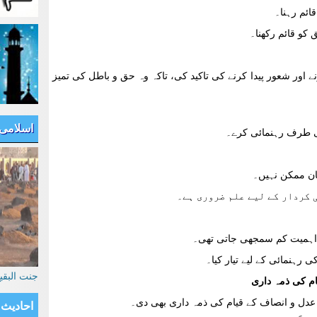
ائم رہنا۔
کو قائم رکھنا۔
اور شعور پیدا کرنے کی تاکید کی، تاکہ وہ حق و باطل کی تمیز
اسلامی
ی طرف رہنمائی کرے۔
ان ممکن نہیں۔
 کردار کے لیے علم ضروری ہے۔
 اہمیت کم سمجھی جاتی تھی۔
رہنمائی کے لیے تیار کیا۔
جنت البق
دل و انصاف کے قیام کی ذمہ داری بھی دی۔
احادیث