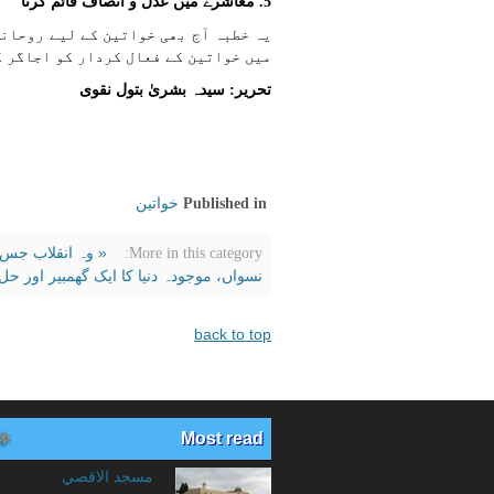
5. معاشرے میں عدل و انصاف قائم کرنا
یہ خطبہ آج بھی خواتین کے لیے روحانی
میں خواتین کے فعال کردار کو اجاگر 
تحریر: سیدہ بشریٰ بتول نقوی
خواتين
Published in
« وہ انقلاب جس 
More in this category:
نسواں، موجودہ دنيا کا ايک گھمبير اور ح
back to top
Most read
مسجد الاقصي