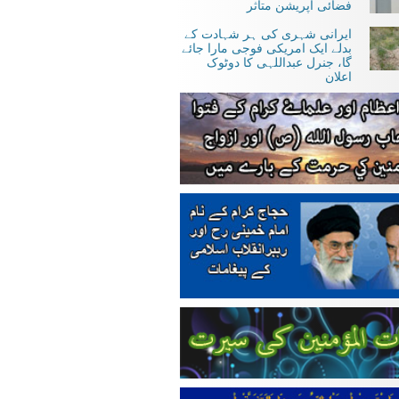
فضائی آپریشن متاثر
ایرانی شہری کی ہر شہادت کے
بدلے ایک امریکی فوجی مارا جائے
گا، جنرل عبداللہی کا دوٹوک
اعلان