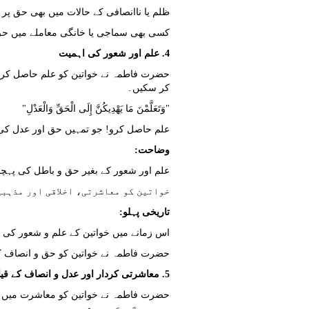
ظلم یا ناانصافی کے حالات میں بھی حق پر ق
کسی بھی سماجی یا خانگی معاملے میں حق 
4. علم اور شعور کی اہمیت
حضرت فاطمہ نے خواتین کو علم حاصل کرنے 
کر سکیں۔
"وَتَعَلَّمْنَ مَا يَهْدِيكُنَّ إِلَى الْحَقِّ وَالْعَدْلِ"
علم حاصل کرو! جو تمہیں حق اور عدل ک
وضاحت:
علم اور شعور کے بغیر حق و باطل کی پہچ
خواتین کو معاشرتی، اخلاقی اور مذہبی
تاریخی پہلو:
اس زمانے میں خواتین کے علم و شعور کی
حضرت فاطمہ نے خواتین کو حق و انصاف کی 
5. معاشرتی کردار اور عدل و انصاف کے قیام کی ذمہ داری
حضرت فاطمہ نے خواتین کو معاشرت میں ع