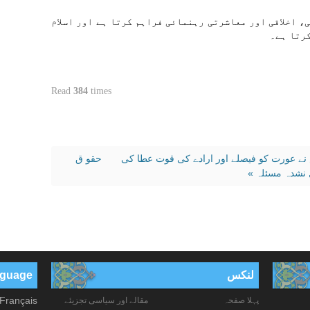
، اخلاقی اور معاشرتی رہنمائی فراہم کرتا ہے اور اسلام
کرتا ہے۔
Read
384
times
نے عورت کو فیصلے اور ارادے کی قوت عطا کی
حقو ق
ل نشدہ مسئلہ »
لنکس
anguage
Français
پہلا صفحہ
مقالے اور سیاسی تجزیئے