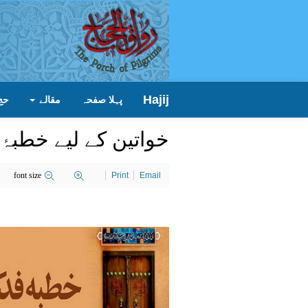
Hajij
پہلا صفحہ
مقالے
حج
خواتین کے لیے خطبۂ
font size
Print
Email