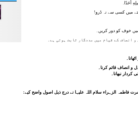
لِهِ أَحَدًا.
تے میں کسی سے نہ ڈرو!
 میں خوف کو دور کریں۔
و انصاف کے قیام میں مددگار ثابت ہوتی ہے۔
فاطمہ الزہراء سلام اللہ علیہا نے درج ذیل اصول واضح کیے: