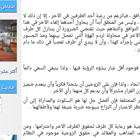
الأماكن 
افق ، فبالرغم من رغبة أحد الطرفين في الآخر ، إلا إن ذلك لا
 وليس من المنطق أبداً أن يحاول أحدهما إلغاء الآخر في هذا
ن التوافق والتفاهم حيث تقتضي الضرورة أن يتنازل كل طرف
آخر في محاولة لردم الهوّة التي تفصل بينهما ومدّ الجسور
بإجراء كهذا ، وأن لا يبدي أي طرف تعصباً في ذلك ما دام
 .
وجود أقل غبار يشوّه الرؤية فيها ، ولذا ينبغي السعي دائماً
أٌكثر عشر
اتحاد ، ولذا فإن على الزوجين أن يتحدّا فكرياً وأن ينعدم ضمير
احاديث
ن القرار مشتركاً وأن يدعم كل منهما رأي الآخر .
ظر المختلفة فإن أفضل حل لها هو السكوت والمداراة إلى أن
الاعتبار أن النزاع سيوجه ضربة عنيفة لهما ولأطفالهما .
لزوجية هو رعاية كل طرف لحقوق الطرف الآخر واحترامها . ومن
 المذاهب والعقائد في حقوق الزوجية موجود في النظام