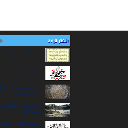
الأكثر قراءة
تعرف على آية الكرسي
سيرة‌ جناب "خديجة‌ الك
التحديات التي تواجه ال
العصر الحديث
محاصرة بني هاشم في 
طالب (20)
حكم الصلاة في مساجد ا