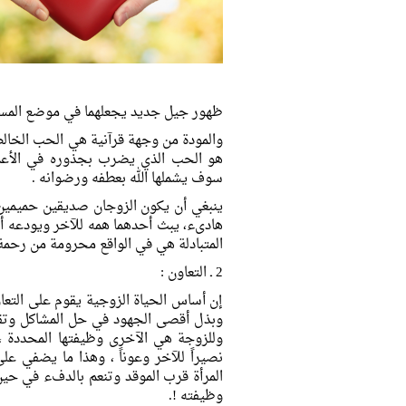
ظهور جيل جديد يجعلهما في موضع المسؤو
والمودة من وجهة قرآنية هي الحب الخالص
هو الحب الذي يضرب بجذوره في الأعماق
سوف يشملها الله بعطفه ورضوانه .
ينبغي أن يكون الزوجان صديقين حميمين ي
هادىء، يبث أحدهما همه للآخر ويودعه أسر
المتبادلة هي في الواقع محرومة من رحمة ا
2 ـ التعاون :
إن أساس الحياة الزوجية يقوم على التعا
وبذل أقصى الجهود في حل المشاكل وتقد
وللزوجة هي الآخرى وظيفتها المحددة ، 
نصيراً للآخر وعوناً ، وهذا ما يضفي على
المرأة قرب الموقد وتنعم بالدفء في حين
وظيفته !.