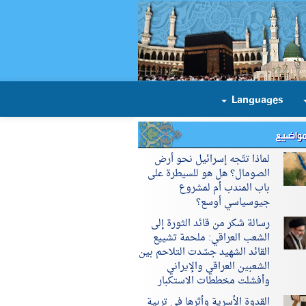
Languages
مواضيع
لماذا تتّجه إسرائيل نحو أرض
الصومال؟ هل هو للسيطرة على
باب المندب أم لمشروع
جيوسياسي أوسع؟
رسالة شكر من قائد الثورة إلى
الشعب العراقي: ملحمة تشييع
القائد الشهيد جسّدت التلاحم بين
الشعبين العراقي والإيراني
وأفشلت مخططات الاستكبار
القدوة الأسرية وأثرها في تربية