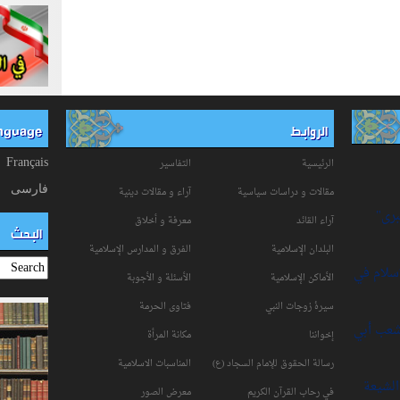
الروابط
anguage
الرئيسية
التفاسیر
Français
فارسی
مقالات و دراسات سياسية
آراء و مقالات دينية
برى"
آراء القائد
معرفة و أخلاق
البحث
البلدان الإسلامية
الفرق و المدارس الإسلامية
إسلام في
الأماكن الإسلامية
الأسئلة و الأجوبة
سیرۀ زوجات النبي
فتاوی الحرمة
شعب أبي
إخواننا
مكانة‌ المرأة
رسالة الحقوق للإمام السجاد (ع)
المناسبات الاسلامیة
لشيعة
في رحاب القرآن الکریم
معرض الصور