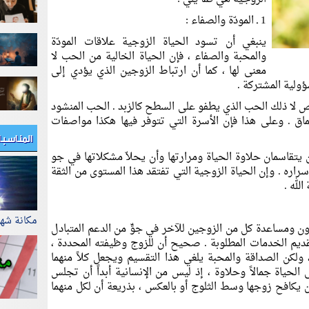
1 ـ المودّة والصفاء :
ينبغي أن تسود الحياة الزوجية علاقات المودّة
والمحبة والصفاء ، فإن الحياة الخالية من الحب لا
معنى لها ، كما أن ارتباط الزوجين الذي يؤدي إلى
لية المشتركة .
 لا ذلك الحب الذي يطفو على السطح كالزبد . الحب المنشود
 . وعلى هذا فإن الأسرة التي تتوفر فيها هكذا مواصفات
المناسب
تقاسمان حلاوة الحياة ومرارتها وأن يحلاّ مشكلاتها في جو
اره . وإن الحياة الزوجية التي تفتقد هذا المستوى من الثقة
لله .
مكانة شه
ون ومساعدة كل من الزوجين للآخر في جوٍّ من الدعم المتبادل
يم الخدمات المطلوبة . صحيح أن للزوج وظيفته المحددة ،
ولكن الصداقة والمحبة يلغي هذا التقسيم ويجعل كلاً منهما
 الحياة جمالاً وحلاوة ، إذ ليس من الإنسانية أبداً أن تجلس
 يكافح زوجها وسط الثلوج أو بالعكس ، بذريعة أن لكل منهما