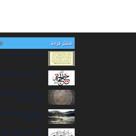
الأكثر قراءة
تعرف على آية الكرسي
سيرة‌ جناب "خديجة‌ الك
التحديات التي تواجه ال
العصر الحديث
محاصرة بني هاشم في 
طالب (20)
حكم الصلاة في مساجد ا