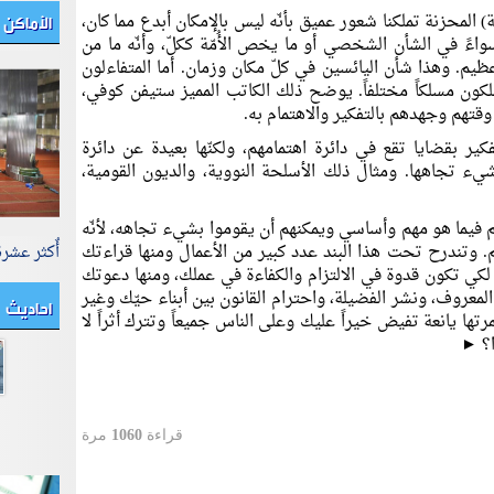
الأماكن 
المحزنة تملكنا شعور عميق بأنّه ليس بالإمكان أبدع مما كان،
ءً في الشأن الشخصي أو ما يخص الأُمّة ككلّ، وأنّه ما من
ظيم. وهذا شأن اليائسين في كلّ مكان وزمان. أما المتفاءلون
سلكون مسلكاً مختلفاً. يوضح ذلك الكاتب المميز ستيفن كوفي،
وقتهم وجهدهم بالتفكير والاهتمام به.
كير بقضايا تقع في دائرة اهتمامهم، ولكنّها بعيدة عن دائرة
ء تجاهها. ومثال ذلك الأسلحة النووية، والديون القومية،
م فيما هو مهم وأساسي ويمكنهم أن يقوموا بشيء تجاهه، لأنّه
 وتندرح تحت هذا البند عدد كبير من الأعمال ومنها قراءتك
أٌكثر عشر
 لكي تكون قدوة في الالتزام والكفاءة في عملك، ومنها دعوتك
لمعروف، ونشر الفضيلة، واحترام القانون بين أبناء حيّك وغير
احاديث
ها يانعة تفيض خيراً عليك وعلى الناس جميعاً وتترك أثراً لا
ا؟ ►
قراءة
1060
مرة