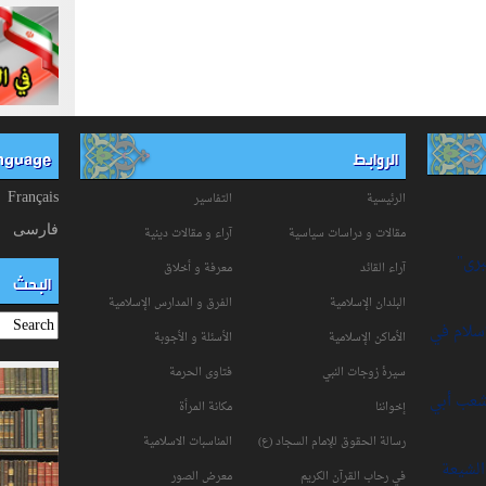
الروابط
anguage
الرئيسية
التفاسیر
Français
فارسی
مقالات و دراسات سياسية
آراء و مقالات دينية
برى"
آراء القائد
معرفة و أخلاق
البحث
البلدان الإسلامية
الفرق و المدارس الإسلامية
إسلام في
الأماكن الإسلامية
الأسئلة و الأجوبة
سیرۀ زوجات النبي
فتاوی الحرمة
شعب أبي
إخواننا
مكانة‌ المرأة
رسالة الحقوق للإمام السجاد (ع)
المناسبات الاسلامیة
لشيعة
في رحاب القرآن الکریم
معرض الصور