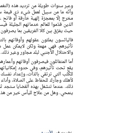
وعبر سنوات طويلة من ترديد هذه (النغمة) 
وأنّه ما من سبيل لعمل شيء ذي قيمة سوا
مخرج إلّا بمعجزة إلهية خارقة أو فاتح ع
الذين قدّموا للعالم خدماتهم الجليلة في
حيث يفرّق بين كلا الفريقين بما يصرفون 
فاليائسون يملئون عقولهم وأوقاتهم بالتف
تأثيرهم. فهي مهمة ولكن لايمكن عمل شي
والاحتلال الأجنبي لبلد مجاور وغير ذلك.
أما المتفائلون فيصرفون أوقاتهم وأعماره
يقع تحت تأثيرهم، وفي حدود إمكانياتهم.
للكُتُب التي ترتقي بالذات، وإعداد نفسك
لأهلك وجارك للحفاظ على الصلاة، وأداء ا
ذلك. عندما تنشغل بهذه القضايا ستجد ثمرت
ينمحي. وهل من علاج لليأس خير من هذ
نشرت في
الأسرة