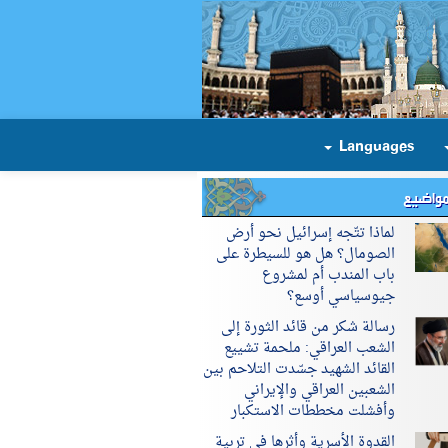
Languages
مواضيع
لماذا تتّجه إسرائيل نحو أرض
الصومال؟ هل هو للسيطرة على
باب المندب أم لمشروع
جيوسياسي أوسع؟
رسالة شكر من قائد الثورة إلى
الشعب العراقي: ملحمة تشييع
القائد الشهيد جسّدت التلاحم بين
الشعبين العراقي والإيراني
وأفشلت مخططات الاستكبار
القدوة الأسرية وأثرها في تربية