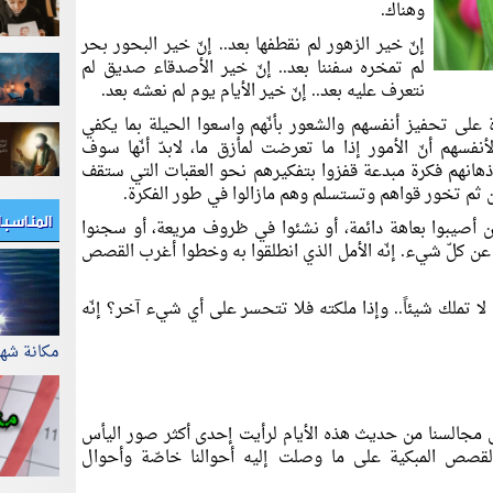
وهناك.
إنّ خير الزهور لم نقطفها بعد.. إنّ خير البحور بحر
لم تمخره سفننا بعد.. إنّ خير الأصدقاء صديق لم
نتعرف عليه بعد.. إنّ خير الأيام يوم لم نعشه بعد.
على تحفيز أنفسهم والشعور بأنّهم واسعوا الحيلة بما يكفي
فسهم أنّ الأمور إذا ما تعرضت لمأزق ما، لابدّ أنّها سوف
ذهانهم فكرة مبدعة قفزوا بتفكيرهم نحو العقبات التي ستقف
 ثم تخور قواهم وتستسلم وهم مازالوا في طور الفكرة.
المناسب
 أصيبوا بعاهة دائمة، أو نشئوا في ظروف مريعة، أو سجنوا
 عن كلّ شيء. إنّه الأمل الذي انطلقوا به وخطوا أغرب القصص
لا تملك شيئاً.. وإذا ملكته فلا تتحسر على أي شيء آخر؟ إنّه
مكانة شه
 مجالسنا من حديث هذه الأيام لرأيت إحدى أكثر صور اليأس
بالقصص المبكية على ما وصلت إليه أحوالنا خاصّة وأحوال