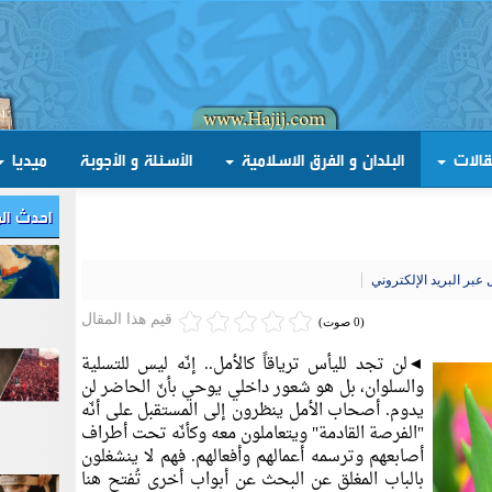
قالات
البلدان و الفرق الاسلامية
الأسئلة و الأجوبة
ميديا
احدث ال
عبر البريد الإلكتروني
قيم هذا المقال
(0 صوت)
◄لن تجد لليأس ترياقاً كالأمل.. إنّه ليس للتسلية
والسلوان، بل هو شعور داخلي يوحي بأنّ الحاضر لن
يدوم. أصحاب الأمل ينظرون إلى المستقبل على أنّه
"الفرصة القادمة" ويتعاملون معه وكأنّه تحت أطراف
أصابعهم وترسمه أعمالهم وأفعالهم. فهم لا ينشغلون
بالباب المغلق عن البحث عن أبواب أخرى تُفتح هنا