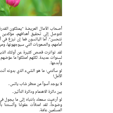
أصحاب الآمال العريضة "يمتلكون القدرة 
للتوصل إلى تحقيق أهدافهم، مؤكدين لأن
تتحسن". أما اليائسون فما إن تبزغ في أ
أمامهم، والصعوبات التي سيوجهونها، ومن
لقد تواترت قصص كثيرة عن أولئك الذين
لسنوات عديدة. لكنّهم امتلكوا ما عوّضهم
وأبدعها.
لو سألتني: ما هو الشيء الذي بدونه أنت 
الأمل!
لا يوجد أسوأ من منظر شاب يائس..
بين دائرة الاهتمام ودائرة التأثير..
لو أرخيت سمعك بانتباه إلى ما يجول في
وضوحاً، لقد امتلأت عقولنا وألسنتنا 
المسلمين عامّة.