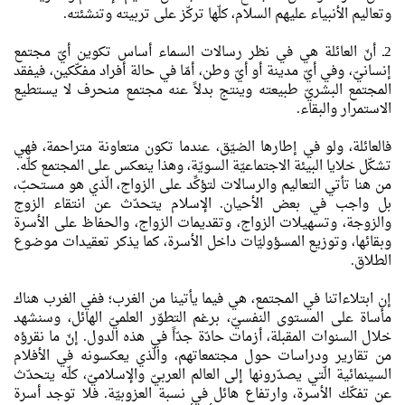
وتعاليم الأنبياء عليهم السلام، كلّها تركّز على تربيته وتنشئته.
2ـ أنّ العائلة هي في نظر رسالات السماء أساس تكوين أيّ مجتمع
إنسانيّ، وفي أيّ مدينة أو أيّ وطن، أمّا في حالة أفراد مفكّكين، فيفقد
المجتمع البشريّ طبيعته وينتج بدلاً عنه مجتمع منحرف لا يستطيع
الاستمرار والبقاء.
فالعائلة، ولو في إطارها الضيّق، عندما تكون متعاونة متراحمة، فهي
تشكّل خلايا البيئة الاجتماعيّة السويّة، وهذا ينعكس على المجتمع كلّه.
من هنا تأتي التعاليم والرسالات لتؤكِّد على الزواج، الّذي هو مستحبّ،
بل واجب في بعض الأحيان. الإسلام يتحدّث عن انتقاء الزوج
والزوجة، وتسهيلات الزواج، وتقديمات الزواج، والحفاظ على الأسرة
وبقائها، وتوزيع المسؤوليّات داخل الأسرة، كما يذكر تعقيدات موضوع
الطلاق.
إن ابتلاءاتنا في المجتمع، هي فيما يأتينا من الغرب؛ ففي الغرب هناك
مأساة على المستوى النفسيّ، برغم التطوّر العلميّ الهائل، وسنشهد
خلال السنوات المقبلة، أزمات حادّة جدّاً في هذه الدول. إنّ ما نقرؤه
من تقارير ودراسات حول مجتمعاتهم، والّذي يعكسونه في الأفلام
السينمائية الّتي يصدّرونها إلى العالم العربيّ والإسلاميّ، كلّه يتحدّث
عن تفكّك الأسرة، وارتفاع هائل في نسبة العزوبيّة. فلا توجد أسرة