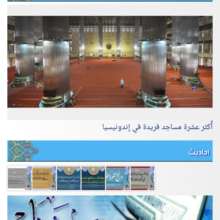
أٌكثر عشرة مساجد فريدة في إندونيسيا
احاديث