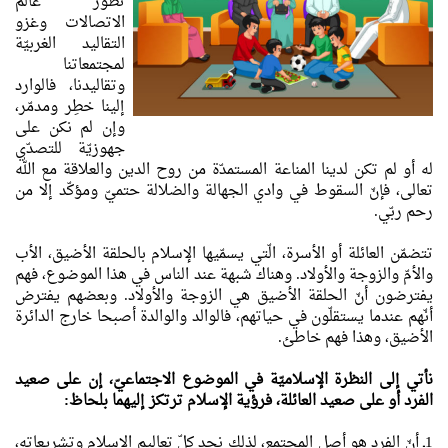
تطوّر عالم
الاتصالات وغزو
التقاليد الغربيّة
لمجتمعاتنا
وتقاليدنا، فالوارد
إلينا خطِر ومدمّر،
وإن لم نكن على
جهوزيّة للتصدّي
له أو لم تكن لدينا المناعة المستمدّة من روح الدين والعلاقة مع الله
تعالى، فإنّ السقوط في وادي الجهالة والضلالة حتميّ ومؤكّد إلا من
رحم ربّي.
تتضمّن العائلة أو الأسرة، الّتي يسمّيها الإسلام بالحلقة الأضيق، الأب
والأمّ والزوجة والأولاد. وهناك شبهة عند الناس في هذا الموضوع، فهم
يفترضون أنّ الحلقة الأضيق هي الزوجة والأولاد. وبعضهم يفترض
أنّهم عندما يستقلّون في حياتهم، فالوالد والوالدة أصبحا خارج الدائرة
الأضيق، وهذا فهم خاطئ.
نأتي إلى النظرة الإسلاميّة في الموضوع الاجتماعيّ، إن على صعيد
الفرد أو على صعيد العائلة، فرؤية الإسلام ترتكز إليهما بلحاظ:
1ـ أنّ الفرد هو أصل المجتمع، لذلك نجد كلّ تعاليم الإسلام وتشريعاته،