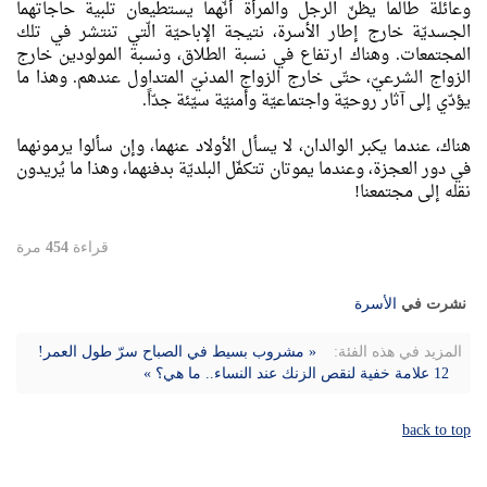
وعائلة طالما يظنّ الرجل والمرأة أنّهما يستطيعان تلبية حاجاتهما
الجسديّة خارج إطار الأسرة، نتيجة الإباحيّة الّتي تنتشر في تلك
المجتمعات. وهناك ارتفاع في نسبة الطلاق، ونسبة المولودين خارج
الزواج الشرعيّ، حتّى خارج الزواج المدنيّ المتداول عندهم. وهذا ما
يؤدّي إلى آثار روحيّة واجتماعيّة وأمنيّة سيّئة جدّاً.
هناك، عندما يكبر الوالدان، لا يسأل الأولاد عنهما، وإن سألوا يرمونهما
في دور العجزة، وعندما يموتان تتكفّل البلديّة بدفنهما، وهذا ما يُريدون
نقله إلى مجتمعنا!
قراءة
454
مرة
نشرت في
الأسرة
المزيد في هذه الفئة:
« مشروب بسيط في الصباح سرّ طول العمر!
12 علامة خفية لنقص الزنك عند النساء.. ما هي؟ »
back to top