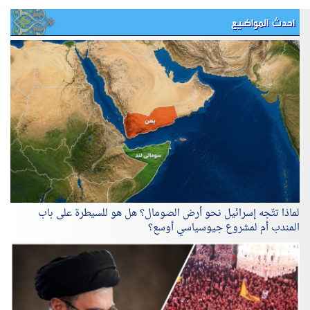
احدث المواضيع
لماذا تتّجه إسرائيل نحو أرض الصومال؟ هل هو للسيطرة على باب
المندب أم لمشروع جيوسياسي أوسع؟