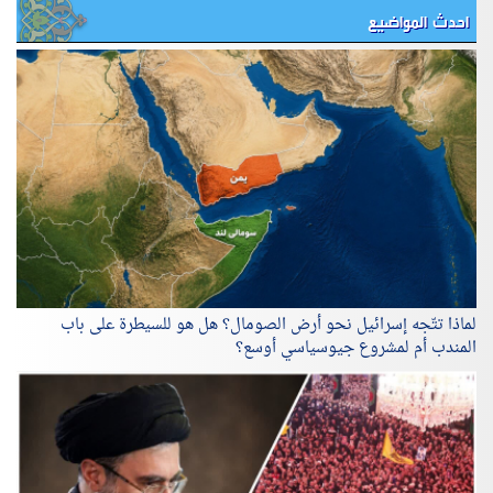
احدث المواضيع
لماذا تتّجه إسرائيل نحو أرض الصومال؟ هل هو للسيطرة على باب
المندب أم لمشروع جيوسياسي أوسع؟