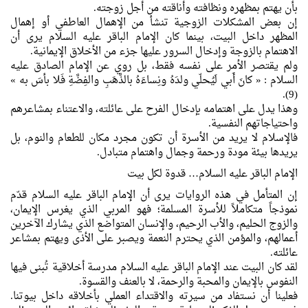
بأن يهتم بمظهره ونظافته وأناقته من أجل زوجته.
إن بعض المشكلات الزوجية تنشأ من الإهمال العاطفي أو إهمال
المظهر داخل البيت، بينما كان الإمام الباقر عليه السلام يرى أن
الاهتمام بالزوجة وإدخال السرور عليها جزء من الأخلاق الإيمانية.
ولم يقتصر الأمر على نفسه فقط، بل روي عن الإمام الصادق عليه
السلام : « كانَ أَبي لَيُحلّي ولدَهُ ونِساءَهُ بالذَّهَبِ والفِضَّةِ فَلا بأسَ به »
(9).
وهذا يدل على اهتمامه بإدخال الفرح على عائلته، والاعتناء بمشاعرهم
واحتياجاتهم النفسية.
فالإسلام لا يريد من الأسرة أن تكون مجرد مكان للطعام والنوم، بل
يريدها بيئة مودة ورحمة وجمال واهتمام متبادل.
الإمام الباقر عليه السلام… قدوة لكل بيت
إن المتأمل في هذه الروايات يرى أن الإمام الباقر عليه السلام قدّم
نموذجاً متكاملاً للأسرة المسلمة؛ فهو المربي الذي يغرس الإيمان،
والزوج الحليم، والأب الرحيم، والإنسان المتواضع الذي يشارك الآخرين
أعمالهم، والمؤمن الذي يحترم النعمة ويصبر على الأذى ويهتم بمشاعر
عائلته.
لقد كان البيت عند الإمام الباقر عليه السلام مدرسة أخلاقية تُبنى فيها
النفوس بالإيمان والمحبة والرحمة، لا بالعنف والقسوة.
فعلينا أن نستفاد من سيرته والاقتداء العملي بأخلاقه داخل بيوتنا.