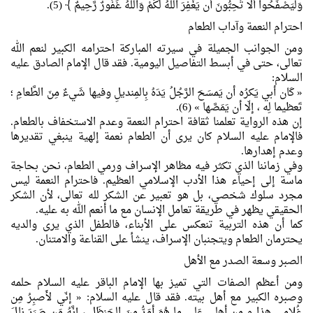
وَلْيَصْفَحُوا أَلَا تُحِبُّونَ أَن يَغْفِرَ اللَّهُ لَكُمْ وَاللَّهُ غَفُورٌ رَّحِيمٌ ﴾ (5).
احترام النعمة وآداب الطعام
ومن الجوانب الجميلة في سيرته المباركة احترامه الكبير لنعم الله
تعالى، حتى في أبسط التفاصيل اليومية. فقد قال الإمام الصادق عليه
السلام:
« كَان أبي يَكرُه أن يَمسَحَ الرَّجُلُ يَدَهُ بِالمِنديلِ وفيها شَيءٌ مِنَ الطَّعامِ ؛
تَعظيما لِه ، إلّا أن يَمَصَّها » (6).
إن هذه الرواية تعلمنا ثقافة احترام النعمة وعدم الاستخفاف بالطعام.
فالإمام عليه السلام كان يرى أن الطعام نعمة إلهية ينبغي تقديرها
وعدم إهدارها.
وفي زماننا الذي تكثر فيه مظاهر الإسراف ورمي الطعام، نحن بحاجة
ماسة إلى إحياء هذا الأدب الإسلامي العظيم. فاحترام النعمة ليس
مجرد سلوك شخصي، بل هو تعبير عن الشكر لله تعالى، لأن الشكر
الحقيقي يظهر في طريقة تعامل الإنسان مع ما أنعم الله به عليه.
كما أن هذه التربية تنعكس على الأبناء، فالطفل الذي يرى والديه
يحترمان الطعام ويتجنبان الإسراف، ينشأ على القناعة والامتنان.
الصبر وسعة الصدر مع الأهل
ومن أعظم الصفات التي تميز بها الإمام الباقر عليه السلام حلمه
وصبره الكبير مع أهل بيته. فقد قال عليه السلام: « إنّي لأَصبِرُ مِن
غُلامي هذا و مِن أهلي عَلى ما هُوَ أمَرُّ مِنَ الحَنظَلِ ، إنَّهُ مَن صَبَرَ نالَ