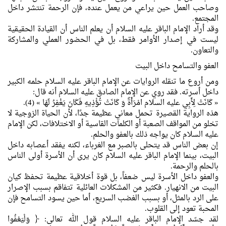
وصاحب العمل حين يراعي من يعمل عنده، فإن الرحمة تنتشر داخل
المجتمع.
وقد أراد الإمام الباقر عليه السلام أن يعلم الناس أن القيادة الحقيقية
ليست في إصدار الأوامر فقط، بل في الحضور العملي والمشاركة
والتعاون.
العفو والتسامح داخل البيت
ومن أروع ما تنقله الروايات عن الإمام الباقر عليه السلام حلمه الكبير
داخل أسرته. فقد روي عن الإمام الصادق عليه السلام أنه قال:
« كَانَتْ لِأَبِي عليه السلام امْرَأَةٌ وَ كَانَتْ تُؤْذِيهِ فَكَانَ يَغْفِرُ لَهَا » (4).
هذه الرواية القصيرة تحمل معاني عظيمة جدًا، لأن الحياة الزوجية لا
تخلو من المواقف الصعبة أو الكلمات القاسية أو الاختلافات، لكن الإمام
عليه السلام كان يواجه ذلك بالعفو والحلم.
إن بعض الناس قد يتحلى بالصبر مع الغرباء، لكنه يفقد أعصابه داخل
البيت، بينما الإمام الباقر عليه السلام كان يرى أن الأسرة أولى الناس
بالحلم والرحمة.
والعفو داخل الأسرة ليس ضعفاً، بل قوة أخلاقية عظيمة تحفظ كيان
البيت من الانهيار. فكثير من المشكلات العائلية تتفاقم بسبب الإصرار
على الرد بالمثل، أو بسبب الغضب السريع، أما حين يسود التسامح فإن
المحبة تعود إلى القلوب.
لقد جسّد الإمام الباقر عليه السلام قول الله تعالى: ﴿ وَلْيَعْفُوا