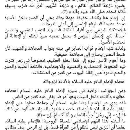
بِصَبرِهِ دَرَجَةَ الصّائمِ القائمِ ، و دَرَجَةَ الشَّهيدِ الّذي قَد ضَرَبَ بِسَيفِهِ
قُدّامَ مُحمّد صلى الله عليه وآله » (7).
إن الإمام هنا يكشف حقيقة مهمة جدًا، وهي أن الصبر داخل الأسرة
عبادة عظيمة قد ترفع الإنسان إلى أعلى الدرجات.
فالاحتكاك اليومي بين أفراد العائلة قد يولد التعب النفسي والضيق
أحياناً، لكن الإنسان المؤمن لا يجعل غضبه سبباً للظلم أو الإهانة أو
تحطيم الأسرة.
ولذلك شبّه الإمام ثواب الصابر في بيته بثواب المجاهد والشهيد، لأن
ضبط النفس يحتاج إلى مجاهدة حقيقية.
وما أحوج الأسر اليوم إلى هذا الخلق العظيم، خصوصاً في زمن كثرت
فيه الضغوط الاقتصادية والنفسية والاجتماعية. فالكلمة الطيبة والصبر
والحلم قادرة على إنقاذ البيوت من كثير من المشكلات.
اهتمام الإمام الباقر عليه السلام بالأناقة لزوجاته
ومن الجوانب الراقية في سيرة الإمام الباقر عليه السلام اهتمامه
بمظهره وأناقته داخل البيت، وهو أمر قد يغفل عنه كثير من الناس.
فقد روي عن الإمام الرضا عليه السلام أن جماعة دخلوا على الإمام
الباقر عليه السلام فرأوه قد خضب شعره بالسواد، فسألوه عن ذلك،
فقال: « إِنِّي رَجُلٌ أُحِبُّ النِّسَاءَ وَ أَنَا أَتَصَنَّعُ لَهُنَ‌ » (8).
ما أعظم هذا الفهم الإسلامي للحياة الزوجية! فالإمام عليه السلام
يعلمنا أن التزين ليس مطلوباً من المرأة فقط، بل إن الرجل أيضاً مطالب