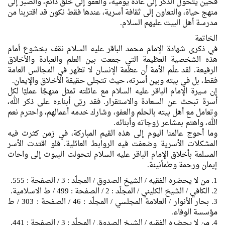
فحين يتحول الذكر إلى عادة يومية، والعفو إلى خلق دائم، والصبر إلى
منهج حياة، والتعاون إلى ثقافة أسرية، عندها فقط نكون قد اقتربنا من
مدرسة أهل البيت عليهم السلام.
الخاتمة
في ذكرى شهادة الإمام محمد الباقر عليه السلام نقف بخشوع أمام
هذه الشخصية العظيمة التي جمعت بين العلم والعبادة والأخلاق
الرفيعة. لقد علّم الأمة أن عظمة الإنسان لا تظهر في المجالس العامة
فقط، بل في بيته وبين أسرته، حيث تتجلى حقيقة الأخلاق والإيمان.
إن سيرة الإمام الباقر عليه السلام مع عائلته تمثل منهجًا عمليًا لكل
أسرة تبحث عن السعادة والاستقرار. فقد ربّى أبناءه على ذكر الله،
وتعامل مع أهل بيته بالحلم والعفو، وشارك خدمه أعمالهم، واحترم نعم
الله، واهتم بمشاعر زوجاته وأبنائه.
وما أحوج عالمنا اليوم إلى هذه القيم المباركة، في زمن كثرت فيه
المشكلات الأسرية وضعفت فيه الروابط العائلية. فلو اقتدت الأسر
المسلمة بأخلاق الإمام الباقر عليه السلام لتحولت البيوت إلى واحات
إيمان ورحمة وطمأنينة.
1. من لا يحضره الفقيه / الشيخ الصدوق / المجلّد : 3 / الصفحة : 555.
2. الكافي / الشيخ الكليني / المجلّد : 2 / الصفحة : 499 / ط الاسلامية.
3. بحار الأنوار / العلامة المجلسي / المجلّد : 46 / الصفحة : 303 / ط
مؤسسة الوفاء.
4. من لا يحضره الفقيه / الشيخ الصدوق / المجلّد : 3 / الصفحة : 441.