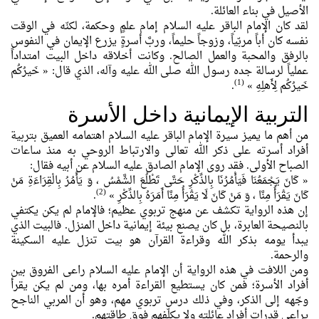
الأصيل في بناء العائلة.
لقد كان الإمام الباقر عليه السلام إمام علمٍ وحكمة، لكنّه في الوقت
نفسه كان أباً مربّياً، وزوجاً حليماً، وربَّ أسرةٍ يزرع الإيمان في النفوس
بالرفق والمحبة والعمل الصالح. وكانت أخلاقه داخل البيت امتداداً
عملياً لرسالة جده رسول الله صلى الله عليه وآله، الذي قال:
« خَيرُكُم
(1)
خَيرُكُم لِأَهلِهِ »
.
التربية الإيمانية داخل الأسرة
من أهم ما يميز سيرة الإمام الباقر عليه السلام اهتمامه العميق بتربية
أفراد أسرته على ذكر الله تعالى والارتباط الروحي به منذ ساعات
الصباح الأولى. فقد روى الإمام الصادق عليه السلام عن أبيه فقال:
« كَانَ يَجْمَعُنَا فَيَأْمُرُنَا بِالذِّكْرِ حَتَّى تَطْلُعَ الشَّمْسُ ، وَ يَأْمُرُ بِالْقِرَاءَةِ مَنْ
(2)
كَانَ يَقْرَأُ مِنَّا ، وَ مَنْ كَانَ لَا يَقْرَأُ مِنَّا أَمَرَهُ بِالذِّكْرِ »
.
إن هذه الرواية تكشف عن منهج تربوي عظيم؛ فالإمام لم يكن يكتفي
بالنصيحة العابرة، بل كان يصنع بيئة إيمانية داخل المنزل. فالبيت الذي
يبدأ يومه بذكر الله وقراءة القرآن هو بيت تنزل عليه السكينة
والرحمة.
ومن اللافت في هذه الرواية أن الإمام عليه السلام راعى الفروق بين
أفراد الأسرة؛ فمن كان يستطيع القراءة أمره بها، ومن لم يكن يقرأ
وجّهه إلى الذكر، وفي ذلك درس تربوي مهم، وهو أن المربي الناجح
يراعي قدرات أفراد عائلته ولا يكلّفهم فوق طاقتهم.