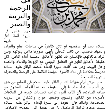
الرحمة
والتربية
والصبر
حين نتأمل في
سيرة أئمة أهل
البيت عليهم
السلام نجد أن عظمتهم لم تكن ظاهرةً في ساحات العلم والعبادة
والجهاد فحسب، بل كانت تتجلّى بأبهى صورها داخل بيوتهم وبين
أفراد عائلاتهم. فالإنسان قد يُظهر الأخلاق الحسنة أمام الناس، لكن
حقيقة الأخلاق تظهر في التعامل اليومي مع الزوجة والأبناء والخدم
وأهل البيت. ومن هنا كانت سيرة الإمام محمد الباقر عليه السلام
مدرسةً متكاملة في بناء الأسرة المؤمنة القائمة على الرحمة والاحترام
والتربية الصالحة.
ونحن نعيش أيام شهادة الإمام الباقر عليه السلام في السابع من شهر
ذي الحجة، تزداد حاجتنا إلى الوقوف عند هذا الجانب المشرق من
حياته المباركة، لأن الأمة اليوم تواجه تحديات كبيرة في العلاقات
الأسرية؛ من تفككٍ، وقسوةٍ، وضعفِ حوار، وانشغالٍ عن التربية
الصحيحة. ولذلك فإن العودة إلى سيرة الإمام الباقر عليه السلام
ليست مجرد قراءة تاريخية، بل هي عودة إلى النموذج الإسلامي