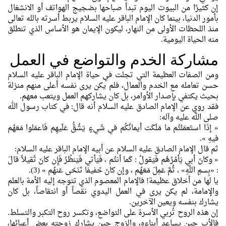
إن كثيرًا من البيوت اليوم تبدأ صباحها بضجيج الهواتف أو الانشغال
بأمور الدنيا، بينما كان الإمام الباقر عليه السلام يربط أسرته بالله تعالى
منذ اللحظات الأولى من النهار، ليكون الإيمان هو الأساس الذي تنطلق
منه الحياة اليومية.
مشاركة الخدم والتواضع في العمل
ومن الصفات العظيمة التي تجلت في حياة الإمام الباقر عليه السلام
حسن تعامله مع الخدم والعمال، فلم يكن يرى نفسه أعلى منهم منزلة
بحيث يكتفي بإصدار الأوامر، بل كان يشاركهم العمل ويتعب معهم.
فقد روي عن الإمام الصادق عليه السلام أنه قال: في كتاب رسول الله
صلى الله عليه وآله:
« إذَا استَعمَلتُم ما مَلَكَت أيمانُكُم في شَيءٍ يَشُقُّ عَلَيهِم فَاعمَلوا مَعَهُم
فيهِ ».
ثم قال الإمام الصادق عليه السلام عن أبيه الإمام الباقر عليه السلام:
« وكانَ أبي يَأمُرُهُم فَيَقولُ : كَما أنتُم ، فَيَأتي فَيَنظُرُ فَإِن كانَ ثَقيلاً قالَ
: «بِسمِ اللّهِ» ، ثُمَّ عَمِلَ مَعَهُم ، وإن كانَ خَفيفا تَنَحّى عَنهُم » (3).
يا لها من أخلاق عظيمة! فالإمام المعصوم الذي تتوجه إليه الأمة بالعلم
والإمامة، لم يكن يرى في العمل اليدوي نقصاً أو انتقاصاً، بل كان
يشارك بنفسه ويعين الآخرين.
إن هذه الروح تُربي الأسرة على التواضع، وتكسر روح التكبر والتسلط.
فالأب حين يساعد أبناءه، والزوج حين يشارك زوجته بعض أعبائها،