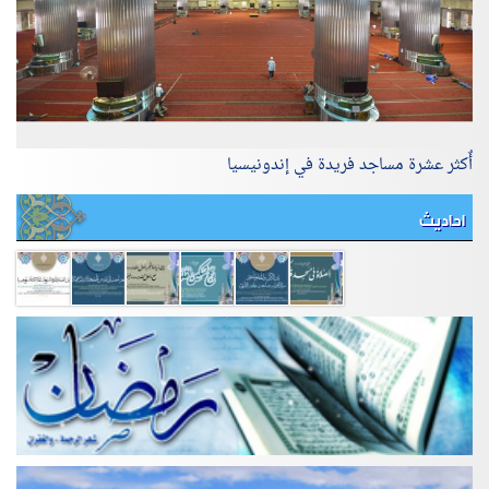
أٌكثر عشرة مساجد فريدة في إندونيسيا
احاديث