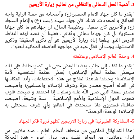
3. أهمية العمل الدعائي والثقافي من تعاليم زيارة الأربعين
"بقدر ما كان جهاد الامام الحسين(ع) وأصحابه من حملة الراية واجه
العوائق والصعوبات، كذلك كان جهاد سيدة زينب (ع) والإمام السجاد
(ع) والأخرين كان صعبا... وبطبيعة الحال، ان جهادهم ما كان جهادا
عسكريا؛ بل كان جهادا دعائي وثقافي. فعلينا أن ننتبه لهذه النقاط.
الدرس الذي يعلمنا إياه زيارة الأربعين هو أن ذكرى الحقيقة وذكرى
الاستشهاد يجب أن تظل حية في مواجهة العاصفة الدعائية للعدو".
4. وحدة العالم الإسلامي وعظمته
"بقدر ما نقف إلى جانب بعضنا البعض حتى في تصريحاتنا، فإن ذلك
سيعطي عظمة للعالم الإسلامي؛ يُعطي عظمة لشخصية الأمة
الإسلامية؛ وحيثما شاهدنا نماذج من هذه الاجتماعات، رأينا انعكاسها
في العالم أصبح مصدر عزة وشرف للإسلام والمسلمين؛ وأصبحت
مصدر سمعة النبي صلى الله عليه وسلم... إذا اجتمعنا واصبحت قلوب
شعوب الدول الإسلامية والأمم الإسلامية - سنة وشيعة، اصبحت
صافية، فسترون ماذا سيحدث في العالم؛ وأي شرف سيحظى به
الإسلام! الوحدة؛ الوحدة."
5- المشاركة المليونية في زيارة الاربعين تظهر ذروة فكر الجهاد
"هذا الكمالهائل للملايين من مختلف أنحاء العالم - عدة ملايين من
إيران وملايين من العراق نفسه ومن دول أخرى - هذه الحركة