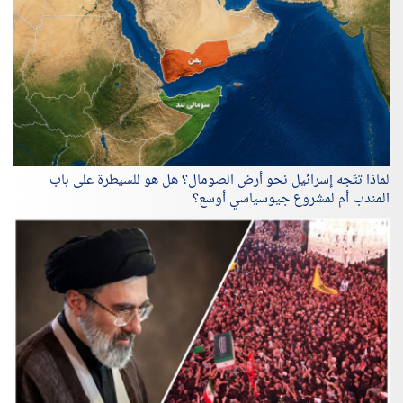
لماذا تتّجه إسرائيل نحو أرض الصومال؟ هل هو للسيطرة على باب
المندب أم لمشروع جيوسياسي أوسع؟