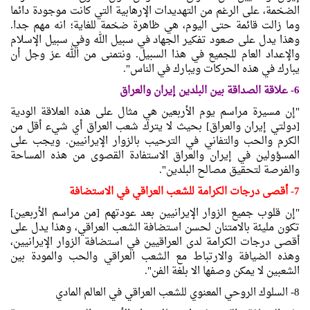
الضخمة، على الرغم من التهديدات الإرهابية التي كانت موجودة دائما
وما زالت قائمة حتى اليوم، هي ظاهرة ضخمة للغاية؛ انه مهم جدا.
وهذا يدل على صعود تفكير الجهاد في سبيل الله وفي سبيل الإسلام
والإعداد العام للجميع في هذا السبيل. ونتمنى من الله عز وجل أن
يبارك في هذه الحركات ويبارك في الناس".
6- علاقة الصداقة بين البلدين إيران والعراق
"إن مسيرة مراسم يوم الأربعين هي مثال على هذه العلاقة الودية
[دولتي إيران والعراق] بحيث لا يترك شعب العراق أي شيء أقل من
الكرم والحب والتفاني في الترحيب بالزوار الإيرانيين. ويجب على
المسؤولين في إيران والعراق الاستفادة القصوى من هذه المساحة
والفرصة لتحقيق مصالح البلدين".
7- أقصى درجات الكرامة للشعب العراقي في الاستضافة
"إن قلوب جميع الزوار الإيرانيين بعد عودتهم [من مراسم الأربعين]
تكون مليئة بالامتنان لحسن استضافة الشعب العراقي، وهذا يدل على
أقصى درجات الكرامة لدى العراقيين في استضافة الزوار الإيرانيين،
وهذه الضيافة والارتباط مع الشعب العراقي والحب والمودة بين
الشعبين لا يمكن وصفها الا بلغة الفن".
8- السلوك الروحي المعنوي للشعب العراقي في العالم المادي