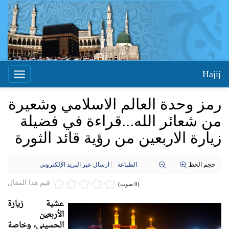
Hajij
Toggle
igation
رمز وحدة العالم الاسلامي وشعيرة
من شعائر الله...قراءة في فضيلة
زيارة الاربعين من رؤية قائد الثورة
حجم الخط
الطباعة
ارسال عبر البريد الإلكتروني
قيم هذا المقال
(0 صوت)
عشية زيارة
الأربعين
الحسيني، وخاصة