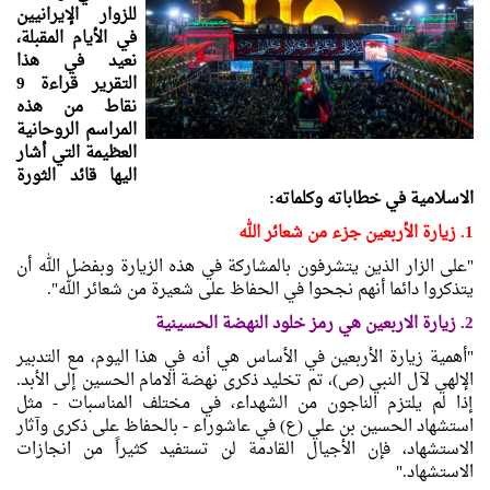
للزوار الإيرانيين
في الأيام المقبلة،
نعيد في هذا
التقرير قراءة 9
نقاط من هذه
المراسم الروحانية
العظيمة التي أشار
اليها قائد الثورة
الاسلامية في خطاباته وكلماته:
1. زيارة الأربعين جزء من شعائر الله
"على الزار الذين يتشرفون بالمشاركة في هذه الزيارة وبفضل الله أن
يتذكروا دائما أنهم نجحوا في الحفاظ على شعيرة من شعائر الله".
2. زيارة الاربعين هي رمز خلود النهضة الحسينية
"أهمية زيارة الأربعين في الأساس هي أنه في هذا اليوم، مع التدبير
الإلهي لآل النبي (ص)، تم تخليد ذكرى نهضة الامام الحسين إلى الأبد.
إذا لم يلتزم الناجون من الشهداء، في مختلف المناسبات - مثل
استشهاد الحسين بن علي (ع) في عاشوراء - بالحفاظ على ذكرى وآثار
الاستشهاد، فإن الأجيال القادمة لن تستفيد كثيراً من انجازات
الاستشهاد."