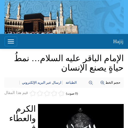
Hajij
Toggle
igation
الإمام الباقر عليه السلام… نمطُ
حياةٍ يصنع الإنسان
حجم الخط
الطباعة
ارسال عبر البريد الإلكتروني
قيم هذا المقال
(0 صوت)
الكرم
والعطاء
في