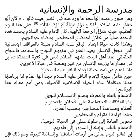
مدرسة الرحمة والإنسانية
ومن صور رحمته الواسعة ما ورد عنه في الخبر حيث قالوا :
« كَانَ أَبُو
(8)
جَعْفَرٍ عليه السلام إِذَا كَانَ يَوْمُ عَرَفَةَ لَمْ يَرُدَّ سَائِلًا»
.
ففي هذا اليوم
العظيم، حيث تتنزّل الرحمة الإلهية، كان الإمام عليه السلام يجسد هذه
الرحمة عملياً من خلال احتضان المحتاجين وقضاء حوائجهم.
وهكذا كانت حياة الإمام الباقر عليه السلام مليئة بالمواقف الإنسانية
التي تجعل الإنسان يعيد النظر في مفهوم النجاح والسعادة. فالنجاح
الحقيقي عند أهل البيت عليهم السلام ليس في كثرة الممتلكات، بل
في مقدار ما يزرعه الإنسان من خير ومحبة في حياة الآخرين.
ماذا نتعلم من نمط حياة الإمام الباقر عليه السلام؟
حين نتأمل سيرة الإمام الباقر عليه السلام نجد أنها تقدّم لنا برنامجًا
عمليًا متكاملاً لبناء الحياة الإسلامية الأصيلة، ومن أهم معالم هذا
البرنامج:
الاهتمام بالعلم والمعرفة وعدم الاستسلام للجهل.
بناء العلاقات الاجتماعية على الأخلاق والاحترام.
العطاء ومساعدة المحتاجين بحسب القدرة.
حفظ كرامة الفقراء والمحتاجين.
تحويل العبادة إلى سلوك عملي في الحياة اليومية.
الاهتمام بالناس وإدخال السرور إلى قلوبهم.
إن العالم اليوم يعاني من أزمات أخلاقية وإنسانية كبيرة، ومع ذلك فإن