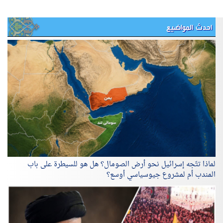
احدث المواضيع
لماذا تتّجه إسرائيل نحو أرض الصومال؟ هل هو للسيطرة على باب
المندب أم لمشروع جيوسياسي أوسع؟