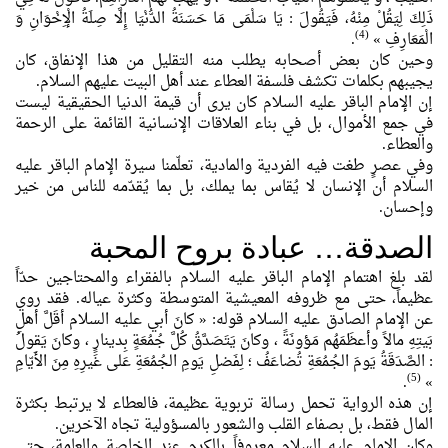
ذَلِكَ لِيَقُلْ مِنْهُ، فَيَقُولَ : يَا سَلْمَى مَا حَسَنَةُ الدُّنْيَا إِلَّا صِلَةُ الْإِخْوَانِ وَ
(4)
الْمَعَارِفِ »
.
وحين كان بعض أصحابه يطلب منه التقليل من هذا الإنفاق، كان
يجيبهم بكلمات تكشف فلسفة العطاء عند أهل البيت عليهم السلام.
إن الإمام الباقر عليه السلام كان يرى أن قيمة الدنيا الحقيقية ليست
في جمع الأموال، بل في بناء العلاقات الإنسانية القائمة على الرحمة
والعطاء.
وفي عصرٍ طغت فيه الفردية والمادية، تعلّمنا سيرة الإمام الباقر عليه
السلام أن الإنسان لا يُقاس بما يملك، بل بما يُقدّمه للناس من خير
وإحسان.
الصدقة… عبادة بروح المحبة
لقد بلغ اهتمام الإمام الباقر عليه السلام بالفقراء والمحتاجين حدّاً
عظيماً، حتى مع ظروفه المعيشية المتوسطة وكثرة عياله. فقد روي
عن الإمام الصادق عليه السلام قوله:
« كانَ أبي عليه السلام أقَلَّ أهلِ
بَيتِهِ مالاً وأعظَمَهُم مَؤونَةً ، وكانَ يَتَصَدَّقُ كُلَّ جُمُعَةٍ بِدينارٍ ، وكانَ يَقولُ
: الصَّدَقَةُ يَومَ الجُمُعَةِ تُضاعَفُ ؛ لِفَضلِ يَومِ الجُمُعَةِ عَلى غَيرِهِ مِنَ الأَيّامِ
(5)
.
»
إن هذه الرواية تحمل رسالة تربوية عظيمة، فالعطاء لا يرتبط بكثرة
المال فقط، بل بصفاء القلب والشعور بالمسؤولية تجاه الآخرين.
وكان الإمام عليه السلام معروفاً بالكرم عند الخاصة والعامة، حتى