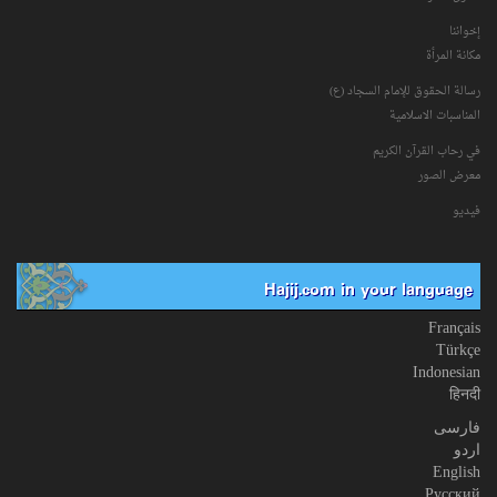
إخواننا
مكانة‌ المرأة
رسالة الحقوق للإمام السجاد (ع)
المناسبات الاسلامیة
في رحاب القرآن الکریم
معرض الصور
فیدیو
Hajij.com in your language
Français
Türkçe
Indonesian
हिनदी
فارسی
اردو
English
Русский