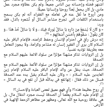
اشتهر فضله وإحسانه بين الناس جميعاً. ولم يكن عطاؤه مجرد عمل
مادي، بل كان يحمل بُعدًا روحيًا وإنسانيًا عميقًا.
ومن أروع ما نُقل عنه في تعامله مع الفقراء أنه لم يكن يسمح
باستخدام الكلمات التي تجرح مشاعر السائل أو تُشعره بالذل، فقد
ورد:
« وَ كَانَ لَا يُسْمَعُ مِنْ دَارِهِ يَا سَائِلُ بُورِكَ فِيكَ ، وَ لَا يَا سَائِلُ خُذْ هَذَا ، وَ
(6)
كَانَ يَقُولُ : سَمُّوهُمْ بِأَحْسَنِ أَسْمَائِهِمْ »
.
إنه درسٌ راقٍ في احترام الإنسان وحفظ كرامته، فالإمام الباقر عليه
السلام كان يرى أن الفقير إنسان له مشاعر وكرامة، ولا يجوز التعامل
معه بطريقة تؤذيه نفسياً.
بل إن الروايات تذكر مشهدًا مؤثرًا من سلوك الائمة عليهم السلام مع
الصدقة
بل إن الروايات تذكر مشهدًا مؤثرًا من سلوك الأئمة عليهم السلام مع
الصدقة، حيث ينقل عن والد الإمام الباقر عليه السلام الإمام زين
العابدين عليه السلام :
« وكان عليه السلام يقبل يده عند الصدقة
فسئل عن ذلك فقال : إنهاتقع في يدالله قبل أن تقع في يد السائل »
(7)
.
أي روحٍ عظيمة هذه؟! وأي فهمٍ عميق لمعنى العبادة والإحسان؟!
إن الإمام عليه السلام يعلّمنا أن الصدقة ليست مجرد انتقال مال، بل
هي علاقة روحية مع الله تعالى، ومظهر من مظاهر الرحمة الإلهية في
الأرض.