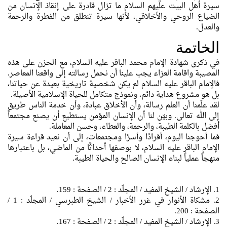
سيرة أهل البيت عليهم السلام ما تزال قادرة على إنقاذ الإنسان من
الضياع الروحي والأخلاقي، لأنها سيرة تنطلق من الفطرة والرحمة
والعدل.
الخاتمة
في ذكرى شهادة الإمام محمد الباقر عليه السلام، مع الحزن على هذه
المصيبة واقامة العزاء يجب علينا أن نحمل رسالته إلى واقعنا المعاصر.
فالإمام الباقر عليه السلام لم يكن شخصية تاريخية بعيدة عن حياتنا،
بل هو مشروع هداية دائم، ونموذج متكامل للحياة الإسلامية الأصيلة.
لقد علّمنا أن العلم رسالة، وأن الأخلاق عبادة، وأن خدمة الناس طريق
إلى الله تعالى. وبيّن لنا أن الإنسان المؤمن يستطيع أن يصنع مجتمعاً
أفضل بالكلمة الطيبة، والرحمة، والعطاء، وحسن المعاملة.
فما أحوجنا اليوم، أفرادًا وأسرًا ومجتمعات، إلى أن نعيد قراءة سيرة
الإمام الباقر عليه السلام، لا بوصفها أحداثًا من الماضي، بل باعتبارها
منهجاً عملياً لبناء الإنسان الصالح والحياة الطيبة.
1. الإرشاد / الشيخ المفيد / المجلّد : 2 / الصفحة : 159.
2. مشكاة الأنوار في غرر الأخبار / الشيخ الطبرسي / المجلّد : 1 /
الصفحة : 200.
3. الإرشاد / الشيخ المفيد / المجلّد : 2 / الصفحة : 167.