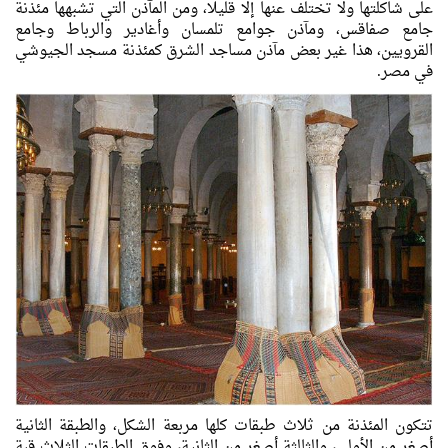
على شاكلتها ولا تختلف عنها إلا قليلا، ومن المآذن التي تشبهها مئذنة
جامع صفاقس، ومآذن جوامع تلمسان وأغادير والرباط وجامع
القرويين، هذا غير بعض مآذن مساجد الشرق كمئذنة مسجد الجيوشي
في مصر.
تتكون المئذنة من ثلاث طبقات كلها مربعة الشكل، والطبقة الثانية
أصغر من الأولى، والثالثة أصغر من الثانية، وفوق الطبقات الثلاث قبة