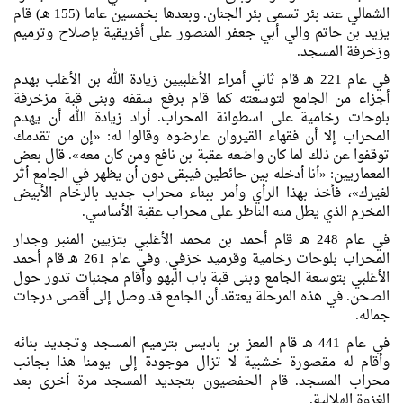
الشمالي عند بئر تسمى بئر الجنان. وبعدها بخمسين عاما (155 هـ) قام
يزيد بن حاتم والي أبي جعفر المنصور على أفريقية بإصلاح وترميم
وزخرفة المسجد.
في عام 221 هـ قام ثاني أمراء الأغلبيين زيادة الله بن الأغلب بهدم
أجزاء من الجامع لتوسعته كما قام برفع سقفه وبنى قبة مزخرفة
بلوحات رخامية على اسطوانة المحراب. أراد زيادة الله أن يهدم
المحراب إلا أن فقهاء القيروان عارضوه وقالوا له: «إن من تقدمك
توقفوا عن ذلك لما كان واضعه عقبة بن نافع ومن كان معه». قال بعض
المعماريين: «أنا أدخله بين حائطين فيبقى دون أن يظهر في الجامع أثر
لغيرك»، فأخذ بهذا الرأي وأمر ببناء محراب جديد بالرخام الأبيض
المخرم الذي يطل منه الناظر على محراب عقبة الأساسي.
في عام 248 هـ قام أحمد بن محمد الأغلبي بتزيين المنبر وجدار
المحراب بلوحات رخامية وقرميد خزفي. وفي عام 261 هـ قام أحمد
الأغلبي بتوسعة الجامع وبنى قبة باب البهو وأقام مجنبات تدور حول
الصحن. في هذه المرحلة يعتقد أن الجامع قد وصل إلى أقصى درجات
جماله.
في عام 441 هـ قام المعز بن باديس بترميم المسجد وتجديد بنائه
وأقام له مقصورة خشبية لا تزال موجودة إلى يومنا هذا بجانب
محراب المسجد. قام الحفصيون بتجديد المسجد مرة أخرى بعد
الغزوة الهلالية.