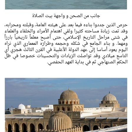
جانب من الصحن و واجهة بيت الصلاة
حرص الذين جددوا بناءه فيما بعد على هيئته العامة، وقبلته ومحرابه،
وقد تمت زيادة مساحته كثيرا ولقي اهتمام الأمراء والخلفاء والعلماء
في شتى مراحل التاريخ الإسلامي، حتى أصبح معلماً تاريخياً بارزاً
ومهما. و بناء الجامع في شكله وحجمه وطرازه المعماري الذي نراه
اليوم يعود أساسا إلى عهد الدولة الأغلبية في القرن الثالث هجري أي
التاسع ميلادي وقد تواصلت الزيادات والتحسينات خصوصا في ظل
الحكم الصنهاجي ثم في بداية العهد الحفصي.