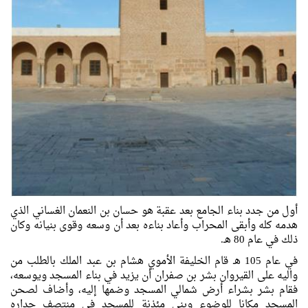
أول من جدد بناء الجامع بعد عقبة هو حسان بن النعمان الغساني الذي
هدمه كله وأبقى المحراب وأعاد بناءه بعد أن وسعه وقوى بنيانه وكان
ذلك في عام 80 هـ.
في عام 105 هـ قام الخليفة الأموي هشام بن عبد الملك بالطلب من
واليه على القيروان بشر بن صفران أن يزيد في بناء المسجد ويوسعه،
فقام بشر بشراء أرض شمالي المسجد وضمها إليه، وأضاف لصحن
المسجد مكانا للوضوء وبنى مئذنة للمسجد في منتصف جداره