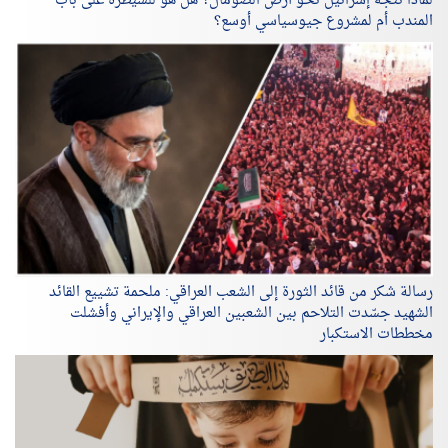
لماذا تتّجه إسرائيل نحو أرض الصومال؟ هل هو للسيطرة على باب
المندب أم لمشروع جيوسياسي أوسع؟
رسالة شكر من قائد الثورة إلى الشعب العراقي: ملحمة تشييع القائد
الشهيد جسّدت التلاحم بين الشعبين العراقي والإيراني وأفشلت
مخططات الاستكبار