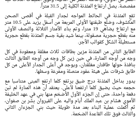
مفصصة. يصل ارتفاع المئذنة الكلية إلى 31.5 متراً.
تقع المئذنة في الحائط المواجه لجدار القبلة في أقصى الصحن
المكشوف، وضلع طبقتها الأولى المربعة من أسفل يزيد على 10.5 متر
مع ارتفاع يضاهي 19 مترا، وتم بناء الأمتار الثلاثة والنصف الأولى
منه بقطع حجرية مصقولة، بينما شيد بقية جسم المئذنة بقطع حجرية
مستطيلة الشكل كقوالب الأجر.
الطابق الثاني من المئذنة مزين بطاقات ثلاث مغلقة ومعقودة في كل
وجه من أوجه المنارة، في حين زين كل وجه من أوجه الطابق الثالث
بنافذة حولها طاقتان مغلقتان، ويوجد في أعلى الجدار الأعلى من كل
طابق شرفات على هيئة عقود متصلة ومفرغة وسطها.
يدور بداخل المئذنة درج ضيق يرتفع كلما ارتفع المبنى متناسبا مع
حجمه حيث يضيق كلما ارتفعنا لأعلى. يعتقد أن هذه المنارة لم تبن
دفعة واحدة، حتى إن الجزء الأول الأضخم منها بني في عهد الخليفة
الأموي هشام بن عبد الملك أيام واليه على القيروان بشر بن صفوان،
ثم أكملت عملية البناء بعد مدة طويلة حيث بني الجزءان الثاني
والثالث فوق تلك القاعدة الضخمة.