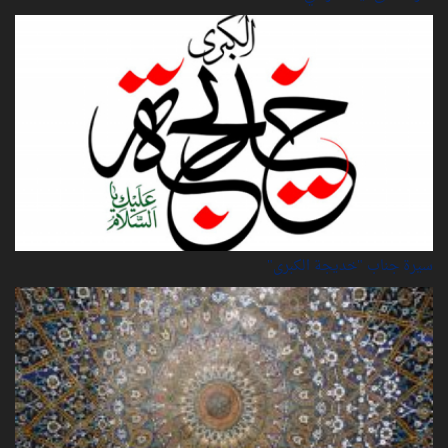
سيرة‌ جناب "خديجة‌ الكبرى"