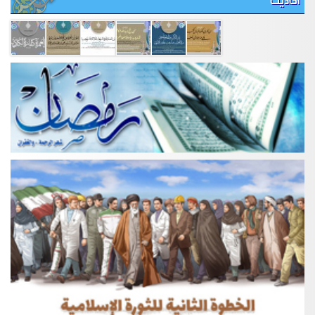
احاديث