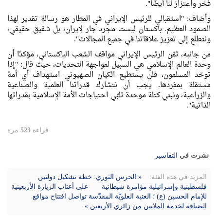
فخر واعتزاز لنا أيضًا".
وأضاف: "استقبالي للرئيس الإيراني في المطار هو رسالة تقدير لهذا
الصمود العظيم. باكستان ليست مجرد جار لإيران، بل شقيق حقيقي،
ونتطلع إلى تعزيز علاقاتنا في جميع المجالات".
من جانبه، ثمّن الرئيس الإيراني مواقف الشعب الباكستاني، مؤكدًا أن
وحدة العالم الإسلامي هي السبيل لمواجهة التحديات، حيث قال: "إذا
توحّد المسلمون، فلن يستطيع الكيان الصهيوني استهداف أي أمة
مستقلة بمفردها. يجب أن نتشارك قدراتنا العلمية والصناعية
والزراعية، ونبني كتلة موحدة تلبّي احتياجات الأمة الإسلامية بقدراتها
الذاتية".
قراءة
523
مرة
نشرت في
التفاسیر
المزيد في هذه الفئة:
« الحرس الثوري: خطة تشكيل دولتين
فلسطينية وإسرائيلية مؤامرة شيطانية
على أعتاب الزيارة الأربعينية
للإمام الحسين (ع) ؛ العتبة العلويّة المقدّسة تواصل افتتاح مواقع
الضيافة لخدمة الملايين من زائري الأربعين »