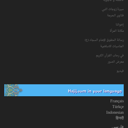
الأسئلة و الأجوبة
سیرۀ زوجات النبي
فتاوی الحرمة
إخواننا
مكانة‌ المرأة
رسالة الحقوق للإمام السجاد (ع)
المناسبات الاسلامیة
في رحاب القرآن الکریم
معرض الصور
فیدیو
Hajij.com in your language
Français
Türkçe
Indonesian
हिनदी
فارسی