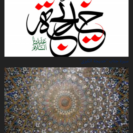
سيرة‌ جناب "خديجة‌ الكبرى"