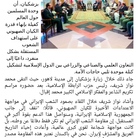
بزشكيان، أن
وحدة المسلمين
حول العالم
كفيلة بإنهاء قدرة
الكيان الصهيوني
على استهداف
الشعوب
المستقلة بشكل
منفرد، داعيًا إلى
التعاون العلمي والصناعي والزراعي بين الدول الإسلامية لتشكيل
كتلة موحدة تلبي حاجات الأمة.
جاء ذلك خلال زيارة بزشكيان إلى مدينة لاهور، حيث التقى محمد
نواز شريف، رئيس حزب الرابطة الإسلامية، بعد حضوره مراسم
تكريم الشاعر والمفكر الإسلامي الكبير محمد إقبال.
وأشاد نواز شريف خلال اللقاء بصمود الشعب الإيراني في مواجهة
الاعتداءات الأخيرة للكيان الصهيوني، قائلًا: "نقف إلى جانب
الجمهورية الإسلامية الإيرانية، وسنواصل هذا الدعم بقوة أكبر في
المستقبل. إن مقاومة الشعب الإيراني لم تكن فقط دفاعًا عن وطنه، بل
كانت مواجهة شجاعة لقوى كبرى عالمية، وأعادت إحياء التاريخ
العريق والمشرّف لإيران. نحن في باكستان نعتبر هذه المقاومة مصدر