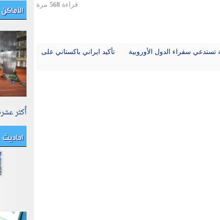
الأماكن 
قراءة
568
مرة
ية تستدعي سفراء الدول الأوروبية
تأكيد ايراني باكستاني على
أٌكثر عشر
احاديث