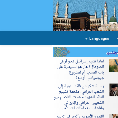
Languages
مواضيع
لماذا تتّجه إسرائيل نحو أرض
الصومال؟ هل هو للسيطرة على
باب المندب أم لمشروع
جيوسياسي أوسع؟
رسالة شكر من قائد الثورة إلى
الشعب العراقي: ملحمة تشييع
القائد الشهيد جسّدت التلاحم بين
الشعبين العراقي والإيراني
وأفشلت مخططات الاستكبار
القدوة الأسرية وأثرها في تربية