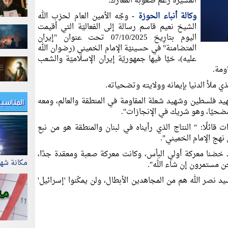
المسيرة رغم صعوبة المعارك.
وكالة أنباء الحوزة
-
وجَّه الأمين العام لحزب الله
الشيخ نعيم قاسم رسالة إلى الفعاليّة التي أقيمت
اليوم بتارِيخ 07/10/2025 تحت عنوان "إيران
المتضامنة" في حسينيّة الإمام الخميني (رضوان الله
عليه)، حَیَّا فیها جمهوريّة إیران الإسلاميّة والشعب
ومة.
ي ملأ الدنيا بإيمانه وولايته وتضحياته.
المناسب
هيد فلسطين وشهيد شعلة المقاومة في المنطقة والعالم، ومعه
ومضحيًا، وهو شريك في الإنجازات".
ائلًا: " النتاج الذي رأيناه في لبنان والمنطقة هو من نبع
نهج الإمام الخميني".
د خضنا معركة أولي البأس، وكانت معركة صعبة ومعقدة جدًا،
مكانة شه
حن مستمرون إن شاء الله".
سيد نصر الله هم من المجاهدين الأبطال، ولن يمكّنوا 'إسرائيل'