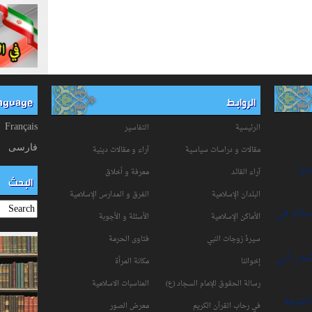
الروابط
anguage
الرئيسية
التفاسیر
Français
فارسی
مقالات و دراسات سياسية
آراء و مقالات دينية
برى"
آراء القائد
معرفة و أخلاق
البحث
البلدان الإسلامية
الفرق و المدارس الإسلامية
إسلام في
الأماكن الإسلامية
الأسئلة و الأجوبة
سیرۀ زوجات النبي
فتاوی الحرمة
شعب أبي
إخواننا
مكانة‌ المرأة
رسالة الحقوق للإمام السجاد (ع)
المناسبات الاسلامیة
لشيعة
في رحاب القرآن الکریم
معرض الصور