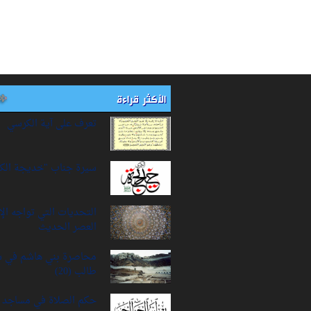
الأكثر قراءة
تعرف على آية الكرسي
سيرة‌ جناب "خديجة‌ الك
التحديات التي تواجه ال
العصر الحديث
محاصرة بني هاشم في 
طالب (20)
حكم الصلاة في مساجد ا