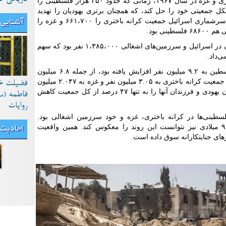
از زمان تسلط صهیونیست‌ها بر کرانه باختری و غزه در سال ۱۹۶۷، زمانی که حدود ۳۵۰ هزار فلسطینی را
ل جمعیتی خود را حل کند، که همچنان برتری یهودیان را تهدید
می‌کند. پس از اخراج، در سپتامبر ۱۹۶۷، سرشماری اسرائیل جمعیت کرانه باختری را ۶۶۱،۷۰۰ و غزه را
آشنایی 
این بدان معنا بود که کل جمعیت فلسطینیان در اسرائیل و سرزمین‌های اشغالی ۱،۳۸۵،۰۰۰ نفر بود که سهم
تا سال ۲۰۲۰، جمعیت اراضی اشغالی فلسطین به ۹.۲ میلیون نفر افزایش یافته بود، از جمله ۶.۸ میلیون
یهودی و ۱.۹ میلیون فلسطینی، در حالی که جمعیت کرانه باختری به ۳.۰۵ میلیون نفر و غزه به ۲.۰۴۷ میلیون
فضیلت خ
نفر افزایش یافت. این امر، نسبت مهاجران یهودی و فرزندان آنها را به تنها ۴۷ درصد از کل جمعیت کاهش
فاطمه (س
روایات
طینی‌ها در کرانه باختری، غزه و خود سرزمین اشغالی بود.
مهاجرت یهودیان شوروی سابق در دهه ۹۰ میلادی نیز نتوانست این روند را معکوس کند. همین واقعیت
احادیث
های جنایتکارانه سوق داده است.