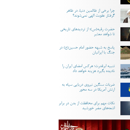
چرا برخی از ظالمین دنیا، در ظاهر
گرفتار عقوبت الهی نمی‌شوند؟
حضرت رقیه(س)؛ از تردیدهای تاریخی
تا شواهد معتبر
پاسخ به شبهه حضور امام حسین(ع) در
جنگ با ایرانیان
تنبیه ابرقدرت؛ هرکس امضای ایران را
نادیده بگیرد هزینه خواهد داد
ضربات سنگین نیروی دریایی سپاه به
ارتش آمریکا در سه محور
نکات مهم برای محافظت از بدن در برابر
اشعه‌های مضر خورشید