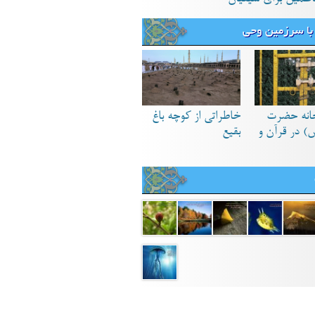
با سرزمین وحی
انه حضرت
خاطراتی از کوچه باغ
) در قرآن و
بقیع