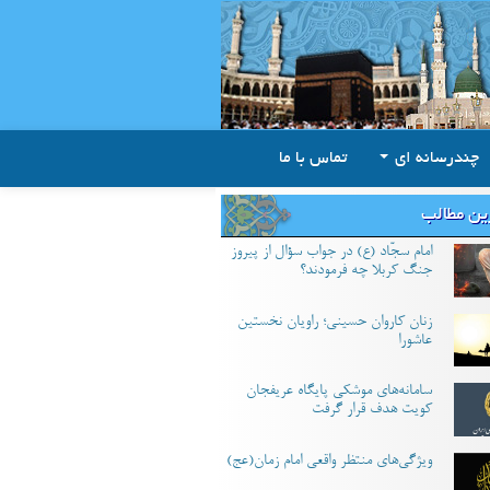
چندرسانه ای
تماس با ما
ین مطالب
امام سجّاد (ع) در جواب سؤال از پیروز
جنگ کربلا چه فرمودند؟
زنان کاروان حسینی؛ راویان نخستین
عاشورا
سامانه‌های موشکی پایگاه عریفجان
کویت هدف قرار گرفت
ویژگی‌های منتظر واقعی امام زمان(عج)