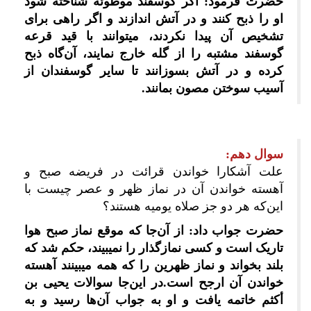
حضرت فرمود: اگر گوسفند موطوئه شناخته شود
او را ذبح کنند و در آتش اندازند و اگر راهی برای
تشخیص آن پیدا نکردند، می‎توانند با قید قرعه
گوسفند مشتبه را از گله خارج نمایند، آن‌گاه ذبح
کرده و در آتش بسوزانند تا سایر گوسفندان از
آسیب سوختن مصون بمانند.
سوال دهم:
علت آشکارا خواندن قرائت در فریضه صبح و
آهسته خواندن آن در نماز ظهر و عصر چیست با
این‌که هر دو جز صلاه یومیه هستند؟
حضرت جواب داد: از آن‌جا که موقع نماز صبح هوا
تاریک است و کسی نمازگذار را نمی‎بیند، حکم شد که
بلند بخواند و نماز ظهرین را که همه می‎بینند آهسته
خواندن آن ارجح است.در این‌جا سوالات یحیی بن
أکثم خاتمه یافت و او به جواب آن‌ها رسید و به