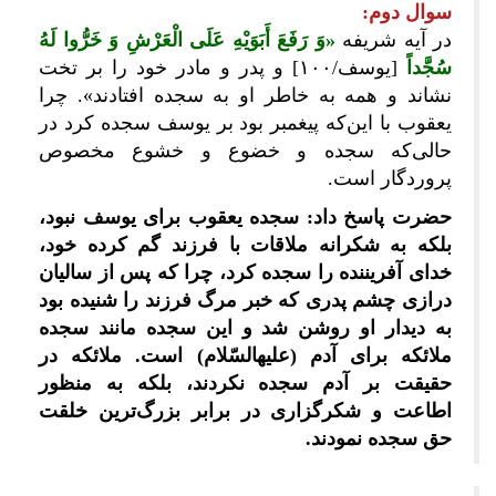
سوال دوم:
در آیه شریفه
«وَ رَفَعَ أَبَوَیْهِ عَلَی الْعَرْشِ وَ خَرُّوا لَهُ
سُجَّداً
[یوسف/۱۰۰] و پدر و مادر خود را بر تخت
نشاند و همه به خاطر او به سجده افتادند». چرا
یعقوب با این‌که پیغمبر بود بر یوسف سجده کرد در
حالی‌که سجده و خضوع و خشوع مخصوص
پروردگار است.
حضرت پاسخ داد: سجده یعقوب برای یوسف نبود،
بلکه به شکرانه ملاقات با فرزند گم کرده خود،‌
خدای آفریننده را سجده کرد، چرا که پس از سالیان
درازی چشم پدری که خبر مرگ فرزند را شنیده بود
به دیدار او روشن شد و این سجده مانند سجده
ملائکه برای آدم (علیه‎السّلام) است. ملائکه در
حقیقت بر آدم سجده نکردند، بلکه به منظور
اطاعت و شکرگزاری در برابر بزرگ‌ترین خلقت
حق سجده نمودند.