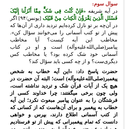
سوال سوم:
در آیه شریفه
«فَإِنْ کُنْتَ فِی شَکٍّ مِمَّا أَنْزَلْنا إِلَیْکَ
فَسْئَلِ الَّذِینَ یَقْرَؤُنَ الْکِتابَ مِنْ قَبْلِک
[یونس/۹۴] اگر
در آن‌چه بر تو نازل کرده‏‌ایم تردید داری از آن‌ها که
پیش از تو کتب آسمانی را می‏‌خوانند سؤال کن».
مخاطب این آیه کیست؟ آیا مخاطب
پیامبر(صلی‌الله‌علیه‌وآله) است و او در کتاب
آسمانی خود شک کرده بود؟ یا مخاطب کس
دیگری‌ست؟ و از چه کسی باید سؤال کند؟
حضرت پاسخ داد: «این آیه خطاب به شخص
پیغمبر(صلی‌الله‌علیه‌وآله) است؛ البته آن حضرت در
هیچ یک از آیات قرآن شک و تردید نداشته است،
ولی چون برخی می‎گفتند: چرا خداوند کسی از
فرشتگان را به عنوان پیامبر مبعوث نکرد؛ این آیه
خطاب به پیغمبر و برای آن‌هاست که از کسانی که
از کتب آسمانی اطلاع دارند، بپرس و خواهی
دانست که تمام پیغمبرانی که پیش از تو فرستادیم