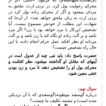
ابی‌طالب(علیه‎السلام) که فرمود: «خنثی، اگر از
مجرای رجولیت بول کرد، در بردن ارث، ملحق به
مردان می‎شود و اگر از مجرای زنانه بول کرد در
بردن ارث به زنان ملحق خواهد شد». از آن‌جا که
شهادت این مطلب از خودش مسموع نیست، آیا
تشخیص این‌کار با مرد خواهد بود یا زن؟ اگر مرد
باشد و بر آلت زنانه او نگاه کند یا زن باشد و بر آلت
مردانه او نظر افکند عمل حرام انجام داده، با این
حال راه تشخیص چیست؟
حضرت پاسخ داد: باید تنی چند از عدول امت در
آینه‎ای که مقابل او گذاشته می‎شود، نظر افکنده و
مجرای بول او را تشخیص دهند تا مرد و زن بودن
خنثی معین شود.
سوال نهم:
درباره گوسفند موطوئه(گوسفندی که با آن نزدیکی
شده است) و مشتبه تکلیف ما چیست؟