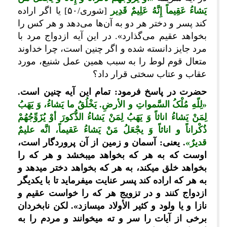
یَشاءُ عَقِیماً إِنَّهُ عَلِیمٌ قَدِیر
[شوری/۵۰] یا اگر اراده
کند پسر و دختر هر دو به آن‌ها می‏‌دهد و هر کس را
بخواهد عقیم می‏‌گذارد». در این آیه ازدواج مرد با
مرد جایز دانسته شده و اگر چنین است، چرا خداوند
متعال قوم لوط را به سبب همین عمل شنیع، مورد
عقاب و عتاب سختی قرار داد؟
حضرت در پاسخ فرمود: تمام این آیه چنین است.
«لِلّهِ مُلْکُ السَّمواتِ و الأرضِ. یَخْلُقُ ما یَشاءُ، وَ یَهَبُ
لِمَنْ یَشاءُ اناثاً وَ یَهَبُ لِمَنْ یَشاءُ الذُّکورَ أوْ یُزَوِّجُهُمْ
ذُکْراناً و اناثاً وَ یجْعَلُ مَنْ یَشاءُ عَقیماً، انَّه علیمٌ
قدیرٌ»
. یعنی: آسمان و زمین از آن پروردگار است،
اوست که به هر که بخواهد می‎بخشد و هر که را
بخواهد خلق می‎کند، به هر که بخواهد دختر می‎دهد و
به هر که اراده کند پسر عنایت می‎فرماید تا با یکدیگر
ازدواج کنند و در تزویج هر که را خواست عقیم و
نازا و یا ولود و کثیر الأولاد می‎سازد». لکن نابخردان
برخی از آیات را سر و ته می‎خوانند و مردم را به