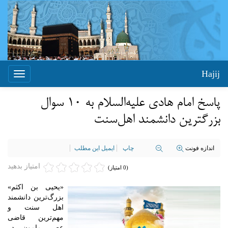
Hajij
Toggle
igation
پاسخ امام هادی علیه‌السلام به ۱۰ سوال
بزرگترین دانشمند اهل‌سنت
اندازه فونت
چاپ
ایمیل این مطلب
امتیاز بدهید
(0 امتیاز)
«یحیی بن اکثم»
اهل سنت و
مهم‌ترین قاضی
عصر مامون در