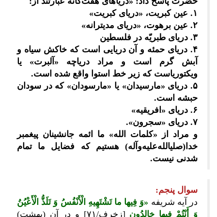
حضرت پاسخ داد: «دریاهای هفت‌گانه عبارتند از:
۱. عین کبریت، «دریای کبریت»
۲. عین برهوت، «دریای مدیترانه»
۳. دریای طبریّه در فلسطین
۴. دریای حمئه و آن دریایی است که خاکش سیاه و
آبش گرم است و مراد دریاچه «آلبرت» یا
ویکتوریاست که زیر خط استوا واقع شده است.
۵. دریای «مارسیدان» یا «مارسودان» که در سودان
حبشه است.
۶. دریای «افریقیه»
۷. دریای «سجرون».
و مراد از «کلمات الله» ما ائمه جانشینان پیغمبر
خدا(صلی‎الله‌علیه‌وآله) هستیم که فضایل ما تمام
شدنی نیست.
سوال پنجم:
در آیه شریفه
«وَ فِیها ما تَشْتَهِیهِ الْأَنْفُسُ وَ تَلَذُّ الْأَعْیُنُ
وَ أَنْتُمْ فِیها خالِدُون
[زخرف/۷۱] و در آن (بهشت)