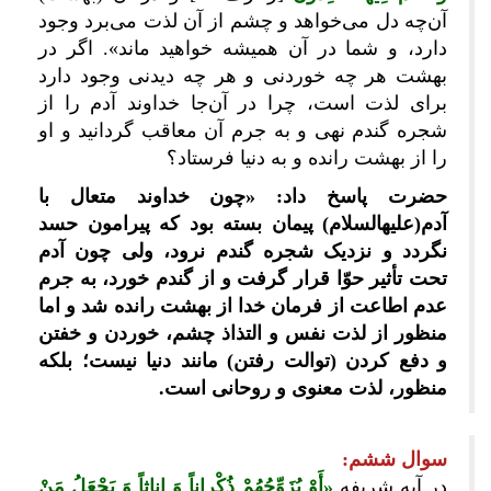
آن‌چه دل می‏‌خواهد و چشم از آن لذت می‏‌برد وجود
دارد، و شما در آن همیشه خواهید ماند». اگر در
بهشت هر چه خوردنی و هر چه دیدنی وجود دارد
برای لذت است، چرا در آن‌جا خداوند آدم را از
شجره گندم نهی و به جرم آن معاقب گردانید و او
را از بهشت رانده و به دنیا فرستاد؟
حضرت پاسخ داد: «چون خداوند متعال با
آدم(علیه‎السلام) پیمان بسته بود که پیرامون حسد
نگردد و نزدیک شجره گندم نرود، ولی چون آدم
تحت تأثیر حوّا قرار گرفت و از گندم خورد، به جرم
عدم اطاعت از فرمان خدا از بهشت رانده شد و اما
منظور از لذت نفس و التذاذ چشم، خوردن و خفتن
و دفع کردن (توالت رفتن) مانند دنیا نیست؛ بلکه
منظور، لذت معنوی و روحانی است.
سوال ششم:
در آیه شریفه
«أَوْ یُزَوِّجُهُمْ ذُکْراناً وَ إِناثاً وَ یَجْعَلُ مَنْ