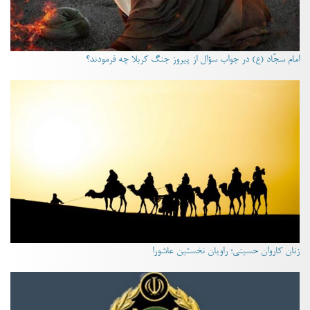
امام سجّاد (ع) در جواب سؤال از پیروز جنگ کربلا چه فرمودند؟
زنان کاروان حسینی؛ راویان نخستین عاشورا