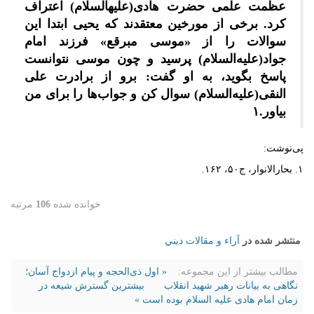
عظمت علمی حضرت هادی(علیه‎السلام) اعتراف
کرد. برخی از مورخین معتقدند که یحیی ابتدا این
سوالات را از «موسی مبرقع» فرزند امام
جواد(علیه‌السلام) پرسید و چون موسی نتوانست
پاسخ بگوید، به او گفت: برو از برادرت علی
النقی(علیه‌السلام) سوال کن و جواب‌ها را برای من
بیاور.۱
پی‌نوشت:
۱. بحارالانوار، ج۵۰، ۱۶۲.
خوانده شده
106
مرتبه
منتشر شده در
آراء و مقالات ديني
مطالب بیشتر از این مجموعه:
« اول ذی‌الحجه و پیام ازدواج آسان؛
نگاهی به بیانات رهبر شهید انقلاب
بیشترین گسترش شیعه در
زمان امام هادی علیه السلام بوده است »