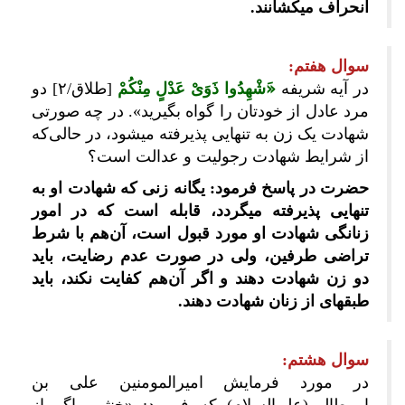
انحراف می‎کشانند.
سوال هفتم:
در آیه شریفه
«َشْهِدُوا ذَوَیْ عَدْلٍ مِنْکُمْ
[طلاق/۲] دو
مرد عادل از خودتان را گواه بگیرید». در چه صورتی
شهادت یک زن به تنهایی پذیرفته می‎شود، در حالی‌که
از شرایط شهادت رجولیت و عدالت است؟
حضرت در پاسخ فرمود: یگانه زنی که شهادت او به
تنهایی پذیرفته می‎گردد، قابله است که در امور
زنانگی شهادت او مورد قبول است، آن‌هم با شرط
تراضی طرفین، ولی در صورت عدم رضایت، باید
دو زن شهادت دهند و اگر آن‌هم کفایت نکند، باید
طبقه‎ای از زنان شهادت دهند.
سوال هشتم:
در مورد فرمایش امیرالمومنین علی بن