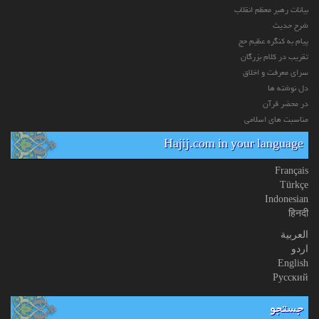
بیانات رهبر معظم انقلاب
شرح حدیث
پیام به کنگره عظیم حج
تقریب در کلام بزرگان
سرای معرفت و اخلاق
دل نوشته ها
در محضر قرآن
مناسبت های اسلامی
Hajij.com in your language
Français
Türkçe
Indonesian
हिनदी
العربیة
اردو
English
Русский
جستجو