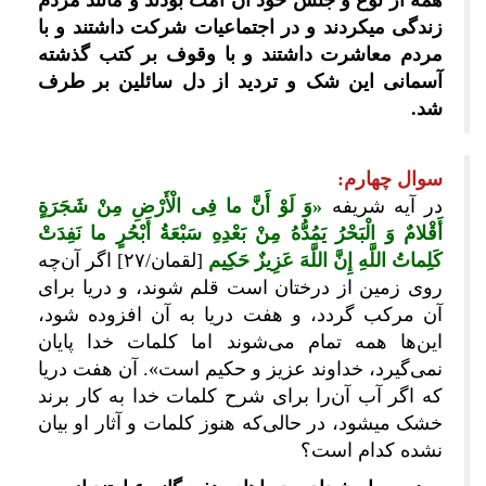
همه از نوع و جنس خود آن امت بودند و مانند مردم
زندگی می‎کردند و در اجتماعیات شرکت داشتند و با
مردم معاشرت داشتند و با وقوف بر کتب گذشته
آسمانی این شک و تردید از دل سائلین بر طرف
سوال چهارم:
در آیه شریفه
«وَ لَوْ أَنَّ ما فِی الْأَرْضِ مِنْ شَجَرَةٍ
أَقْلامٌ وَ الْبَحْرُ یَمُدُّهُ مِنْ بَعْدِهِ سَبْعَةُ أَبْحُرٍ ما نَفِدَتْ
کَلِماتُ اللَّهِ إِنَّ اللَّهَ عَزِیزٌ حَکِیم
[لقمان/۲۷] اگر آن‌چه
روی زمین از درختان است قلم شوند، و دریا برای
آن مرکب گردد، و هفت دریا به آن افزوده شود،
این‌ها همه تمام می‏‌شوند اما کلمات خدا پایان
نمی‏‌گیرد، خداوند عزیز و حکیم است». آن هفت دریا
که اگر آب آن‌را برای شرح کلمات خدا به کار برند
خشک می‎شود، در حالی‌که هنوز کلمات و آثار او بیان
نشده کدام است؟