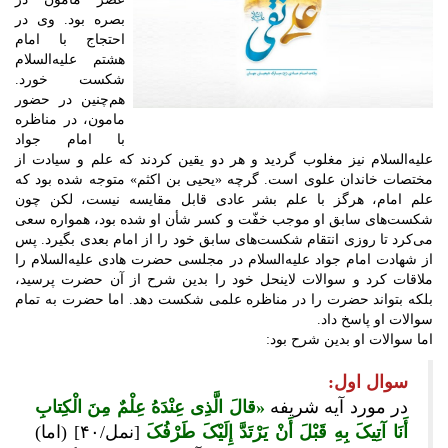
بصره بود. وی در
احتجاج با امام
هشتم علیه‌السلام
شکست خورد.
هم‌چنین در حضور
مامون، در مناظره
با امام جواد
علیه‌السلام نیز مغلوب گردید و هر دو یقین کردند که علم و سیادت از
مختصات خاندان علوی است. گرچه «یحیی بن اکثم» متوجه شده بود که
علم امام، هرگز با علم بشر عادی قابل مقایسه نیست، لکن چون
شکست‌‎های سابق او موجب خفّت و کسر شأن او شده بود، همواره سعی
می‎‌کرد تا روزی انتقام شکست‌های سابق خود را از امام بعدی بگیرد. پس
از شهادت امام جواد علیه‌السلام در مجلسی حضرت هادی علیه‌السلام را
ملاقات کرد و سوالات لاینحل خود را بدین شرح از آن حضرت پرسید،
بلکه بتواند حضرت را در مناظره علمی شکست دهد. اما حضرت به تمام
سوالات او پاسخ داد.
اما سوالات او بدین شرح بود:
سوال اول:
در مورد آیه ‌شریفه
«قالَ الَّذِی عِنْدَهُ عِلْمٌ مِنَ الْکِتابِ
أَنَا آتِیکَ بِهِ قَبْلَ أَنْ یَرْتَدَّ إِلَیْکَ طَرْفُکَ
[نمل/۴۰] (اما)