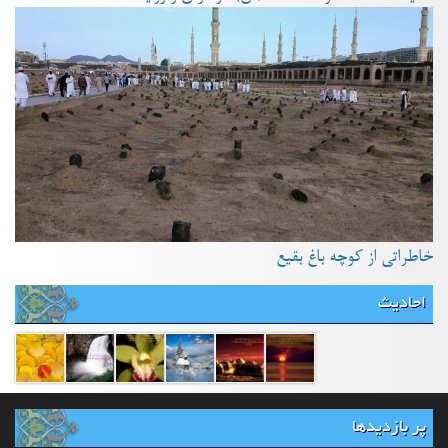
خاطراتی از کوچه باغ بقیع
احادیث
پر بازدیدها