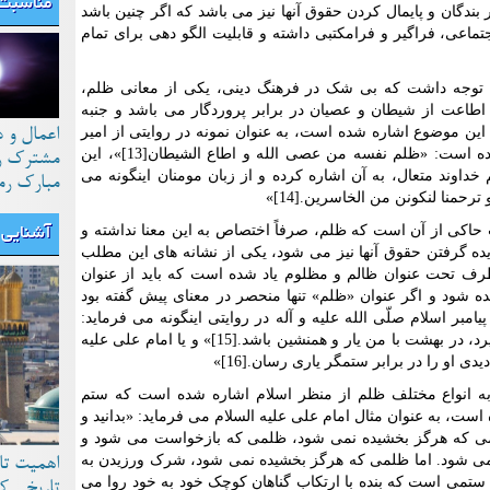
مناسبت 
ندگان و پایمال کردن حقوق آنها نیز می باشد که اگر چنین باشد
ماعی، فراگیر و فرامکتبی داشته و قابلیت الگو دهی برای تمام
یت توجه داشت که بی شک در فرهنگ دینی، یکی از معانی ظلم،
طاعت از شیطان و عصیان در برابر پروردگار می باشد و جنبه
 این موضوع اشاره شده است، به عنوان نمونه در روایتی از امیر
اعمال و 
المومنان علی عليه السلام اینگونه وارد شده است: «ظلم نفسه من عصی الله و اطاع الشیطان[13]»، این
مشترک رو
داوند متعال، به آن اشاره کرده و از زبان مومنان اینگونه می
مبارک رم
 ترحمنا لنکونن من الخاسرین.[14]»
 حاکی از آن است که ظلم، صرفاً اختصاص به این معنا نداشته و
آشنایی ب
ده گرفتن حقوق آنها نیز می شود، یکی از نشانه های این مطلب
 طرف تحت عنوان ظالم و مظلوم یاد شده است که باید از عنوان
ه شود و اگر عنوان «ظلم» تنها منحصر در معنای پیش گفته بود
امبر اسلام صلّی الله علیه و آله در روایتی اینگونه می فرماید:
«کسی که داد ستمدیده ای را از ستمگر بگیرد، در بهشت با من یار و همنشین باشد.[15]» و یا امام علی علیه
ی او را در برابر ستمگر یاری رسان.[16]»
به انواع مختلف ظلم از منظر اسلام اشاره شده است که ستم
است، به عنوان مثال امام علی علیه السلام می فرماید: «بدانید و
لمی که هرگز بخشیده نمی شود، ظلمی که بازخواست می شود و
ی شود. اما ظلمی که هرگز بخشیده نمی شود، شرک ورزیدن به
اهمیت تا
تمی است که بنده با ارتکاب گناهان کوچک خود به خود روا می
تاریخی ک