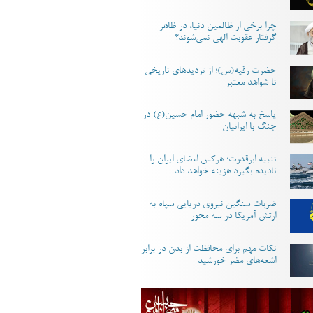
چرا برخی از ظالمین دنیا، در ظاهر
گرفتار عقوبت الهی نمی‌شوند؟
حضرت رقیه(س)؛ از تردیدهای تاریخی
تا شواهد معتبر
پاسخ به شبهه حضور امام حسین(ع) در
جنگ با ایرانیان
تنبیه ابرقدرت؛ هرکس امضای ایران را
نادیده بگیرد هزینه خواهد داد
ضربات سنگین نیروی دریایی سپاه به
ارتش آمریکا در سه محور
نکات مهم برای محافظت از بدن در برابر
اشعه‌های مضر خورشید