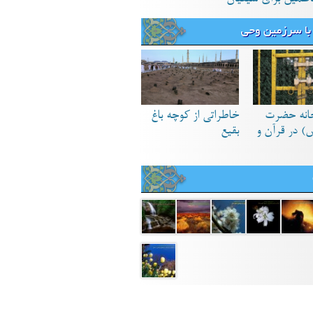
با سرزمین وحی
انه حضرت
خاطراتی از کوچه باغ
) در قرآن و
بقیع