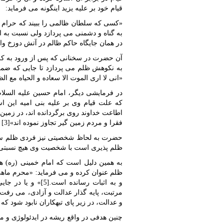
قیام خود بر علیه یزید اینگونه می فرماید:
«کسی که سلطان ظالمی را ببیند که حرام ال
به گناه و دشمنی می پردازد ولی نسبت به او
در همان جایگاه حاکم ظالم در آتش دوزخ وارد 
آن حضرت در سخنانی که پس از ورود به کربل
به نکوهش ظلم می پردازد تا جایی که ضمن 
«انی لا اری الموت الا سعاده و الحیاه مع الظال
در فرمایشی دیگر، امام حسین عليه السلام
که علت قیام وی بر علیه بنی امیه این ا
اطاعت خداوند روی برگردانده اند، در زمین به
فقرا و مردم زمین گیر تجاوز نموده اند»[3] و وی برای قیام برای چنین فرد ظالم و ستمکاری اولویت دارد.
حضرت به لحاظ شخصیتی نیز فردی ظلم ستی
ظلم پذیری است با شخصیت وی هیچ نسبتی ندا
به همین دلیل است که امام خمینی (ره) ه
ظلم عنوان کرده و می فرماید: «محرم ماه
و به اثبات رسانده 
مرتبت، پایه گذار عدالت و آزادی، می رفت 
و عدالت، در زیر پای تبهکاران نابود شود که 
چنین هدفی در واقع ریشه در ایدئولوژی و م