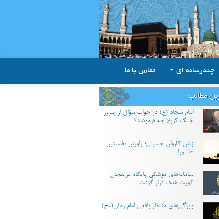
چندرسانه ای
تماس با ما
ین مطالب
امام سجّاد (ع) در جواب سؤال از پیروز
جنگ کربلا چه فرمودند؟
زنان کاروان حسینی؛ راویان نخستین
عاشورا
سامانه‌های موشکی پایگاه عریفجان
کویت هدف قرار گرفت
ویژگی‌های منتظر واقعی امام زمان(عج)