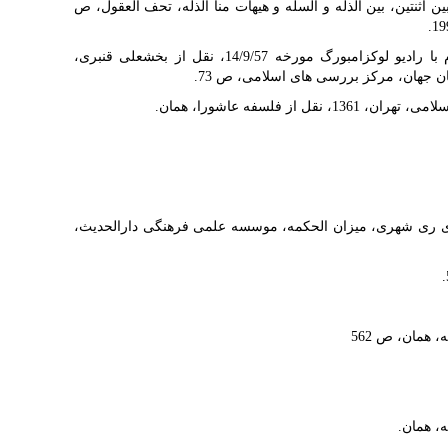
ین اثنتین، بین الذله و السله و هیهات منا الذله، تحف العقول، ص
[5] کتاب «پیام انقلاب»، ج3، مصاحبه امام با رادیو لوکزامبورگ مورخه 14/9/57، نقل از بخشعلی قنبری،
ن جهان، مرکز بررسی های اسلامی، ص 73.
قل از محمد محمدی ری شهری، میزان الحکمه، موسسه علمی فرهنگی دارالحدیث،