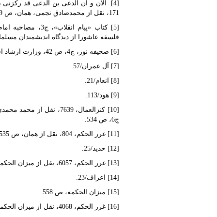
[4] الان و ان الدعی بن الدعی قد رکزنی ب
171، نقل از محمدصادق نجمی، همان، ص 199.
فلسفه عاشورا از دیدگاه اندیشمندان مسلما
[6] صحیفه نور، ج4، ص 42، وزارت ارشاد اسلامی، تهران، 1361، نقل از فلسفه عاشورا، همان.
[7] آل عمران/57.
[8] انعام/21.
[9] هود/113.
[10] کنزالعمال، 7639، ن
ج6، ص 534.
[11] غرر الحکم، 804، نقل از همان، ص 535.
[12] حدید/25.
[13] غرر الحکم، 6057، نقل از میزان الحکمه، همان، ص 562
[14] اعراف/23.
[15] میزان الحکمه، ص 558.
[16] غرر الحکم، 4068، نقل از میزان الحکمه، همان.