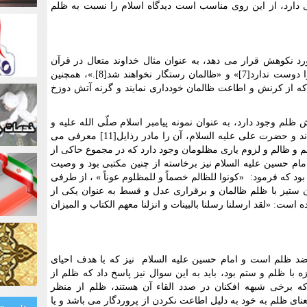
 دارد، از این روی مناسب است دیدگاه اسلام را نسبت به ظلم
رد نکوهش قرار می دهد، به عنوان مثال خداوند متعال در قرآن
کریم اعلام می دارد که «خداوند ظالمان را دوست ندارد[7]» و «ظالمان رستگار نخواهند شد[8].»، همچنین
که از کرنش و اطاعت ظالمان خودداری نمایند و گرنه آتش دوزخ
 ظلم وجود دارد، به عنوان نمونه پیامبر اسلام صلّی الله علیه و
آله، ظلم را باعث ویرانی دل ها[10] می داند و حضرت علی عليه السلام، آن را مادر رذایل[11] معرفی می
لم و ظالم و لزوم یاری مظلومان وجود دارد که در مجموع حاکی از
ام حسین عليه السلام نیز برخاسته از چنین مکتبی بود و وصیت
د که فرمود: «کونوا للظالم خصماً و للمظلوم عوناً » ، از طرفی
ستیز با ظلم ظالمان و برقراری عدل و قسط به عنوان یکی از
است: «لقد ارسلنا رسلنا بالبینات و انزلنا معهم الکتاب و المیزان
ضد ظلم است و امام حسین عليه السلام نیز که با هدف احیای
زه با ظلم و ستم بود، باید به این سوال نیز پاسخ داد که ظلم از
 که برخی شبهه افکنان در صدد القاء آن هستند، ظلم از منظر
ای ظلم به خود به دلیل اطاعت نکردن از پروردگار می باشد و یا