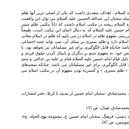
لیه السلام ، اهداف متعددی داشت که یکی از اصلی ترین آنها ظلم
جمله سخنان ابی عبدالله الحسین علیه السلام می توان این واقعیت
ه السلام ریشه در مکتب اسلام داشت که ذاتاً مکتبی ظلم ستیز
حسین عليه السلام که به دنبال احیای این مکتب است، طبیعتاً
بررسی مفهوم ظلم در اسلام در می یابیم که ظلم در اسلام معانی
سلام دارد و ظلم ستیزی بر مبنای آن، نمی تواند جنبه اجتماعی
د چنانکه قابل الگوگیری برای غیر مسلمانان نیز نخواهد بود، با
خص خود، به مفهوم ستم بر دیگران و پایمال کردن حقوق فردی و
دلیل قیام امام حسین عليه السلام قیام بر علیه بی عدالتی و ستم
 قابل الگوگیری برای غیر مسلمانان می باشد، چنانکه تمجیدهای
د « ظلم ستيزی » و گسترده بودن مفهوم آن در مکتب اسلام می
، ص 300، نقل از نجمی، محمدصادق، سخنان امام حسین از مدینه تا کربلا، دفتر انتشارات
[3] تذکره الخواص، ص 217، نقل از محمد دشتی، فرهنگ سخنان امام حسین ع، مجموعه نهج الحیاه، ج6،
منین، ص 247.