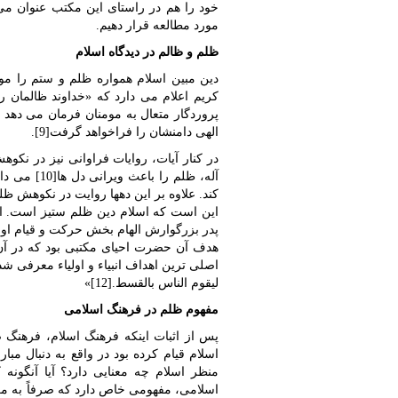
خود را هم در راستای این مکتب عنوان می
مورد مطالعه قرار دهیم.
ظلم و ظالم در دیدگاه اسلام
دین مبین اسلام همواره ظلم و ستم را مو
پروردگار متعال به مومنان فرمان می دهد 
الهی دامنشان را فراخواهد گرفت[9].
در کنار آیات، روایات فراوانی نیز در نکوهش
کند. علاوه بر این دهها روایت در نکوهش ظ
این است که اسلام دین ظلم ستیز است. ام
پدر بزرگوارش الهام بخش حرکت و قيام او بو
هدف آن حضرت احیای مکتبی بود که در آن 
اصلی ترین اهداف انبیاء و اولیاء معرفی شده 
لیقوم الناس بالقسط.[12]»
مفهوم ظلم در فرهنگ اسلامی
پس از اثبات اینکه فرهنگ اسلام، فرهنگ 
اسلام قیام کرده بود در واقع به دنبال مبار
منظر اسلام چه معنایی دارد؟ آیا آنگونه
اسلامی، مفهومی خاص دارد که صرفاً به معن