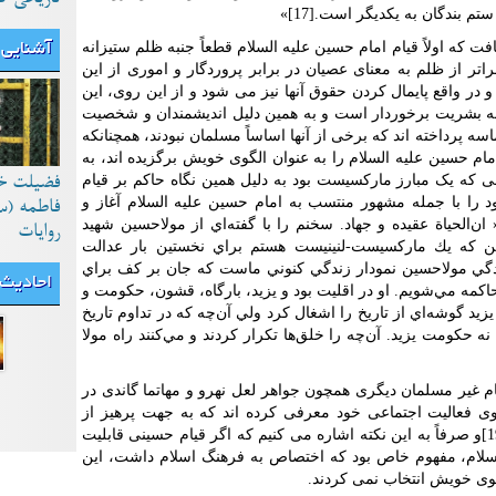
 بندگان به یکدیگر است.[17]»
فت که اولاً قیام امام حسین علیه السلام قطعاً جنبه ظلم ستیزانه
آشنایی 
راتر از ظلم به معنای عصیان در برابر پروردگار و اموری از این
در واقع پایمال کردن حقوق آنها نیز می شود و از این روی، این
همه بشریت برخوردار است و به همین دلیل اندیشمندان و شخصیت
ه پرداخته اند که برخی از آنها اساساً مسلمان نبودند، همچنانکه
مام حسین علیه السلام را به عنوان الگوی خویش برگزیده اند، به
 یک مبارز مارکسیست بود به دلیل همین نگاه حاکم بر قیام
فضیلت خ
د را با جمله مشهور منتسب به امام حسین علیه السلام آغاز و
فاطمه (س
 ان‌الحياة عقيده و جهاد. سخنم را با گفته‌اي از مولاحسين شهيد
روایات
 من كه يك ماركسيست-لنينيست هستم براي نخستين بار عدالت
دگي مولاحسين نمودار زندگي كنوني ماست كه جان بر كف براي
احادیث
اكمه مي‌شويم. او در اقليت بود و يزيد، بارگاه، قشون، حكومت و
يد گوشه‌اي از تاريخ را اشغال كرد ولي آن‌چه كه در تداوم تاريخ
 نه حكومت يزيد. آن‌چه را خلق‌ها تكرار كردند و مي‌كنند راه مولا
یر مسلمان دیگری همچون جواهر لعل نهرو و مهاتما گاندی در
وی فعالیت اجتماعی خود معرفی کرده اند که به جهت پرهیز از
اطاله کلام از ذکر آنها خودداری می کنیم [19]و صرفاً به این نکته اشاره می کنیم که اگر قیام حسینی قابلیت
سلام، مفهوم خاص بود که اختصاص به فرهنگ اسلام داشت، این
گوی خویش انتخاب نمی کردند.