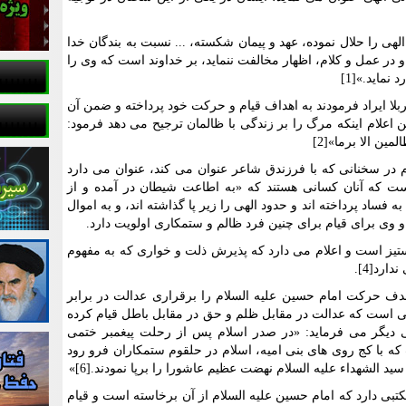
هی را حلال نموده، عهد و پیمان شکسته، ... نسبت به بندگان خدا
 در عمل و کلام، اظهار مخالفت ننماید، بر خداوند است که وی را
نماید.»[1]
ا ایراد فرمودند به اهداف قیام و حرکت خود پرداخته و ضمن آن
اعلام اینکه مرگ را بر زندگی با ظالمان ترجیح می دهد فرمود:
مین الا برما»[2]
 در سخنانی که با فرزندق شاعر عنوان می کند، عنوان می دارد
ست که آنان کسانی هستند که «به اطاعت شیطان در آمده و از
 فساد پرداخته اند و حدود الهی را زیر پا گذاشته اند، و به اموال
ز است و اعلام می دارد که پذیرش ذلت و خواری که به مفهوم
رد[4].
دف حرکت امام حسین عليه السلام را برقراری عدالت در برابر
ی است که عدالت در مقابل ظلم و حق در مقابل باطل قیام کرده
است.[5]» و یا در جایی دیگر می فرماید: «در صدر اسلام پس از رحلت پیغمبر ختمی
که با کج روی های بنی امیه، اسلام در حلقوم ستمکاران فرو رود
سید الشهداء عليه السلام نهضت عظیم عاشورا را برپا نمودند.[6]»
کتبی دارد که امام حسین عليه السلام از آن برخاسته است و قیام