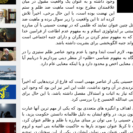
وجود داشته و به عنوان یک واقعیت مقبول در میان
علاقمندان مطرح بوده است ماهیت ضد ظلم و ستم
این نهضت بوده است، با این حال برخی، اخیراً تلاش
کرده اند تا این واقعیت را زیر سوال برده و ماهیت ضد
قل چنین عنوان نمایند که ظلمی که در نهضت حسینی با آن مبارزه
 بر ایدئولوژی اسلام و به مفهوم عدم اطاعت از فرامین خدا
ه به مفهوم ستم کردن بر دیگران و دارای جنبه اجتماعی است
تواند جنبه الگوبخشی برای بشریت داشته باشد.
ه، لازم است ابتدا وجود یا عدم وجود عناصر ظلم ستیزی را در
ه به مفهوم شناسی «ظلم» از منظر دینی بپردازیم تا دریابیم آیا
معنایی اخص و محدود دارد و یا اینکه معنایی عام دارد.
ینی یکی از عناصر مهمی است که فارغ از تردیدهایی که اخیراً
دی در آن وجود نداشت، علت این امر نیز این بود که وجود این
 نیاز به اثبات و استدلال مفصل داشته باشد، با این حال برای
ی عبدالله الحسین ع را بررسی کرد.
 اهداف و انگیزه های متعددی بود که یکی از مهم ترین آنها عبارت
ن یزید، در واقع ایشان به دلیل ظالمانه دانستن حکومت یزید، با
حسینی را می توان بر مبنای مبارزه با ظلم و ظالم عنوان کرد،
 کربلا عنوان نمودند بارها به حاکمیت ظالمانه بنی امیه و لزوم
انی الهی عنوان می نماید، ایشان در یکی از این سخنان در توجیه