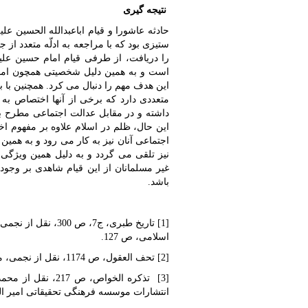
نتیجه گیری
حادثه عاشورا و قیام اباعبدالله الحسین ع
ستیزی بود که با مراجعه به ادلّه متعدد از 
را دریافت، از طرفی قیام امام حسین علی
است و به همین دلیل شخصیتی همچون امام 
این هدف مهم را دنبال می کرد. همچنین با 
متعددی دارد که برخی از آنها اختصاص به ا
داشته و در مقابل عدالت اجتماعی مطرح باش
این حال، ظلم در اسلام علاوه بر مفهوم ا
اجتماعی آنان نیز به کار می رود و به همین 
نیز تلقی می گردد و به دلیل همین ویژگی،
غیر مسلمانان از این قیام شاهدی بر وجو
باشد.
[1] تاریخ طبری، ج7
اسلامی، ص 127.
[2] تحف العقول، ص 1174، نقل از نجمی، محمدصادق، همان، ص 155.
انتشارات موسسه فرهنگی تحقیقاتی امیر المو