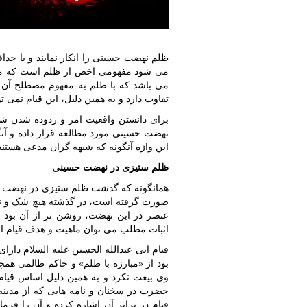
ظلم نهضت حسینی را انکار نمایند و یا حدا
می شود مفهومی اخص از ظلم است که مبتنی
می باشد که با ظلم به مفهوم مصطلح آن ک
تفاوت دارد و به همین دلیل، این قیام نمی 
برای دانستن واقعیت امر و زدوده شدن شبه
نهضت حسینی مورد مطالعه قرار داده و آنگا
این واژه آنگونه که شبهه گران مدعی هستند 
ظلم ستیزی در نهضت حسینی
همانگونه که گذشت ظلم ستیزی در نهضت حس
صورت گرفته است، در گذشته هیچ شک و تردی
عنصر در این نهضت، روشن تر از آن بود که
اثبات مطلب می توان ماهیت و هدف قیام اب
قیام ابی عبدالله الحسین علیه السلام دارای
بود از «مبارزه با ظلم» و حاکم ظالمی همچو
وی بیعت نکرد و به همین دلیل اساس قیام 
حضرت در سخنان و نامه هایی که از مدینه تا
قیام در برابر آن اشاره کرده و آن را فرم