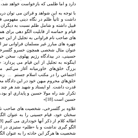
دارد و اما ظلمی که بازخواست خواهد شد، ستم
با توجه به این شواهد و قرائن می توان دریا
داشت و ثانیاً ظلم در نگاه دینی مفهومی ف
قبیل داشته و شامل ظلم نسبت به دیگران و 
قیام و حماسه از قابلیت الگو دهی برای 
های صاحب نام فراوانی به تجلیل از این حماس
چهره های مبارز غیر مسلمان فراوانی نیز ا
عنوان مثال شخصی همچون خسرو گلسرخی که
حسینی، در بیدادگاه رژیم پهلوی، سخن خو
اینگونه به تجلیل از این قیام می پردازد: «
بزرگ خلق‌هاي خاورميانه آغاز مي‌كنم.
اجتماعي را در مكتب اسلام جستم ... زن
خلق‌هاي محروم ميهن خود در اين دادگاه مح
قدرت داشت. او ايستاد و شهيد شد هر چند يز
تكرار شد راه مولا حسين و پايداري او بود،‌
حسين است.[18]»
علاوه بر گلسرخی، شخصیت های صاحب نام غ
سخنان خود، قیام حسینی را به عنوان الگ
الگو گیری نداشت و یا «ظلم» ستیزی در ا
شخصیت ها هرگز این حادثه را به عنوان ال