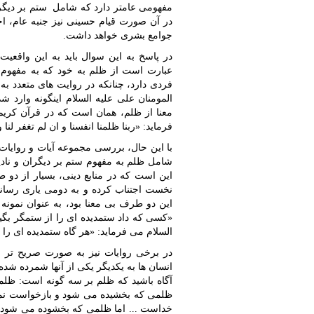
مفهومی عامتر دارد که شامل ستم بر دیگر ب
در آن صورت قیام حسینی نیز جنبه عام، اجت
جوامع بشری خواهد داشت.
در پاسخ به این سوال باید به این واقع
عبارت است از ظلم به خود که به مفهوم ا
فردی دارد، چنانکه در روایت های متعدد به
معنا از ظلم، همان است که در قرآن کریم خ
فرماید: «ربنا ظلمنا انفسنا و ان لم تغفر لنا و
با این حال، بررسی مجموعه آیات و روایات
شامل ظلم به مفهوم ستم بر دیگران و نادی
این است که در منابع دینی، بسیار از دو
نخست اجتناب کرده و به دومی یاری رساند
این دو طرف بی معنا بود، به عنوان نمونه پی
السلام می فرماید: «هر گاه ستمدیده ای را دید
در برخی روایات نیز به صورت صریح تر 
انسان ها به یکدیگر یکی از آنها شمرده شده 
آگاه باشید که ظلم بر سه گونه است: ظ
ظلمی که بخشیده می شود و بازخواست نم
خداست ... اما ظلمی که بخشوده می شود س