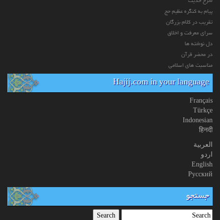
شرح حدیث
پیام به کنگره عظیم حج
تقریب در کلام بزرگان
سرای معرفت و اخلاق
دل نوشته ها
در محضر قرآن
مناسبت های اسلامی
Hajij.com in your language
Français
Türkçe
Indonesian
हिनदी
العربیة
اردو
English
Русский
جستجو