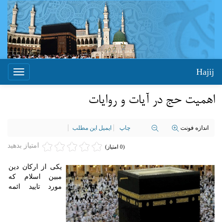
Hajij
Toggle
igation
اهمیت حج در آیات و روایات
اندازه فونت
چاپ
ایمیل این مطلب
امتیاز بدهید
(0 امتیاز)
یکی از ارکان دین
مبین اسلام که
مورد تایید ائمه