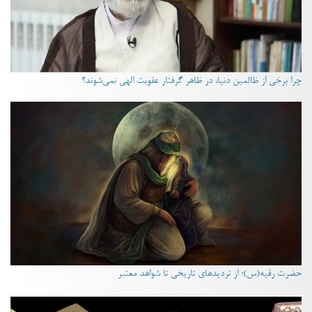
چرا برخی از ظالمین دنیا، در ظاهر گرفتار عقوبت الهی نمی‌شوند؟
حضرت رقیه(س)؛ از تردیدهای تاریخی تا شواهد معتبر