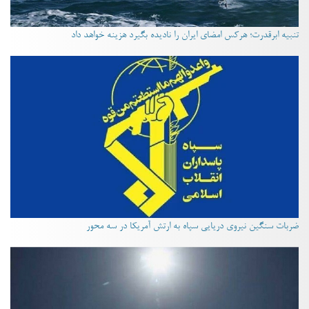
تنبیه ابرقدرت؛ هرکس امضای ایران را نادیده بگیرد هزینه خواهد داد
ضربات سنگین نیروی دریایی سپاه به ارتش آمریکا در سه محور