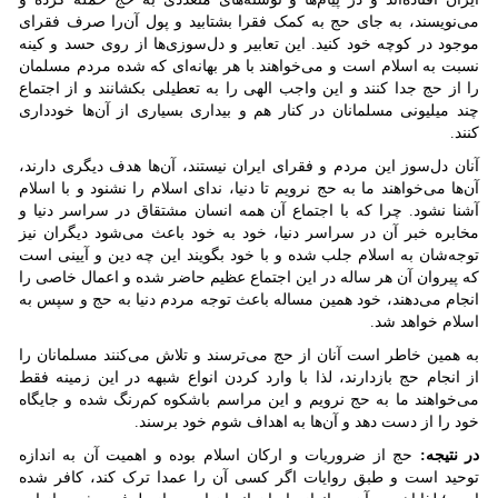
می‌نویسند، به جای حج به کمک فقرا بشتابید و پول آن‌را صرف فقرای
موجود در کوچه خود کنید. این تعابیر و دل‌سوزی‌ها از روی حسد و کینه
نسبت به اسلام است و می‌خواهند با هر بهانه‌ای که شده مردم مسلمان
را از حج جدا کنند و این واجب الهی را به تعطیلی بکشانند و از اجتماع
چند میلیونی مسلمانان در کنار هم و بیداری بسیاری از آن‌ها خودداری
کنند.
آنان دل‌سوز این مردم و فقرای ایران نیستند، آن‌ها هدف دیگری دارند،
آن‌ها می‌خواهند ما به حج نرویم تا دنیا، ندای اسلام را نشنود و با اسلام
آشنا نشود. چرا که با اجتماع آن همه انسان مشتقاق در سراسر دنیا و
مخابره خبر آن در سراسر دنیا، خود به خود باعث می‌شود دیگران نیز
توجه‌شان به اسلام جلب شده و با خود بگویند این چه دین و آیینی است
که پیروان آن هر ساله در این اجتماع عظیم حاضر شده و اعمال خاصی را
انجام می‌دهند، خود همین مساله باعث توجه مردم دنیا به حج و سپس به
اسلام خواهد شد.
به همین خاطر است آنان از حج می‌ترسند و تلاش می‌کنند مسلمانان را
از انجام حج بازدارند، لذا با وارد کردن انواع شبهه در این زمینه فقط
می‌خواهند ما به حج نرویم و این مراسم باشکوه کم‌رنگ شده و جایگاه
خود را از دست دهد و آن‌ها به اهداف شوم خود برسند.
در نتیجه:
حج از ضروریات و ارکان اسلام بوده و اهمیت آن به اندازه
توحید است و طبق روایات اگر کسی آن را عمدا ترک کند، کافر شده