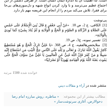
است؛ لذا اهمیت آن به اندازه ایمان انسان است. از طرفی دشمن از این
اجتماع عظیم می‌ترسد و با وارد کردن انواع شبهه و دل‌سوزی‌های بی‌جا
برای فقرا، تلاش می‌کند مردم را از انجام این فریضه مهم باز دارد.
-------------------------------------------------------
پی‌نوشت
[1]. الكافی، ج 2، ص 18. «عَنْ أَبِي جَعْفَرٍ ع قَالَ بُنِيَ الْإِسْلَامُ عَلَى خَمْسٍ
عَلَى الصَّلَاةِ وَ الزَّكَاةِ وَ الصَّوْمِ وَ الْحَجِّ وَ الْوَلَايَةِ وَ لَمْ يُنَادَ بِشَيْ‏ءٍ كَمَا نُودِيَ
بِالْوَلَايَةِ».
[2]. تفسير نمونه، ج‏3، ص 19.
[3]. من‏لايحضره‏الفقيه، ج 4، ص 368. «يَا عَلِيُّ تَارِكُ الْحَجِّ وَ هُوَ مُسْتَطِيعٌ
كَافِرٌ يَقُولُ اللَّهُ تَبَارَكَ وَ تَعَالَى وَ لِلَّهِ عَلَى النَّاسِ حِجُّ الْبَيْتِ مَنِ اسْتَطاعَ إِلَيْهِ
سَبِيلًا وَ مَنْ كَفَرَ فَإِنَّ اللَّهَ غَنِيٌّ عَنِ الْعالَمِينَ يَا عَلِيُّ مَنْ سَوَّفَ الْحَجَّ حَتَّى
يَمُوتَ بَعَثَهُ اللَّهُ يَوْمَ الْقِيَامَةِ يَهُودِيّاً أَوْ نَصْرَانِيّا»
خوانده شده
1500
مرتبه
منتشر شده در
آراء و مقالات ديني
مطالب بیشتر از این مجموعه:
« مناظره، روش مبارزه امام رضا
دحوالارض، آغازی سرنوشت‌ساز »