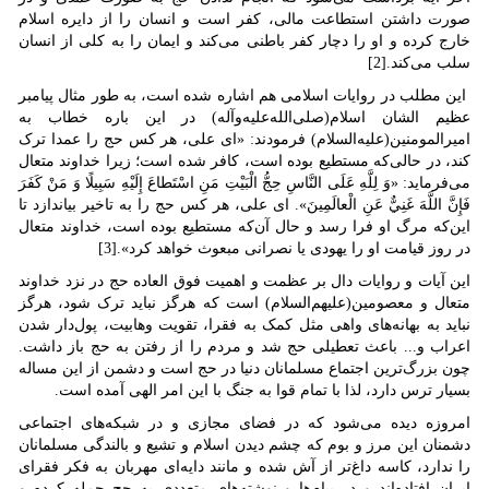
صورت داشتن استطاعت مالی، کفر است و انسان را از دایره اسلام
خارج کرده و او را دچار کفر باطنی می‌کند و ایمان را به کلی از انسان
سلب می‌کند.[2]
این مطلب در روایات اسلامی هم اشاره شده است، به طور مثال پیامبر
عظیم الشان اسلام(صلی‌الله‌علیه‌وآله) در این باره خطاب به
امیرالمومنین(علیه‌السلام) فرمودند: «ای علی، هر کس حج را عمدا ترک
کند، در حالی‌که مستطیع بوده است، کافر شده است؛ زیرا خداوند متعال
می‌فرماید: «وَ لِلَّهِ عَلَى النَّاسِ حِجُّ الْبَيْتِ مَنِ اسْتَطاعَ إِلَيْهِ سَبِيلًا وَ مَنْ كَفَرَ
فَإِنَّ اللَّهَ غَنِيٌّ عَنِ الْعالَمِينَ». ای علی، هر کس حج را به تاخیر بیاندازد تا
این‌که مرگ او فرا رسد و حال آن‌که مستطیع بوده است، خداوند متعال
در روز قیامت او را یهودی یا نصرانی مبعوث خواهد کرد».[3]
این آیات و روایات دال بر عظمت و اهمیت فوق العاده حج در نزد خداوند
متعال و معصومین(علیهم‌السلام) است که هرگز نباید ترک شود، هرگز
نباید به بهانه‌های واهی مثل کمک به فقرا، تقویت وهابیت، پول‌دار شدن
اعراب و... باعث تعطیلی حج شد و مردم را از رفتن به حج باز داشت.
چون بزرگ‌ترین اجتماع مسلمانان دنیا در حج است و دشمن از این مساله
بسیار ترس دارد، لذا با تمام قوا به جنگ با این امر الهی آمده است.
امروزه دیده می‌شود که در فضای مجازی و در شبکه‌های اجتماعی
دشمنان این مرز و بوم که چشم دیدن اسلام و تشیع و بالندگی مسلمانان
را ندارد، کاسه داغ‌تر از آش شده و مانند دایه‌ای مهربان به فکر فقرای
ایران افتاده‌اند و در پیام‌ها و نوشته‌های متعددی به حج حمله کرده و