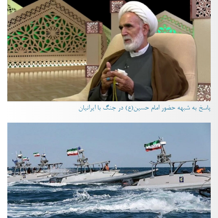
پاسخ به شبهه حضور امام حسین(ع) در جنگ با ایرانیان