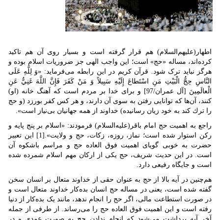
اطهار(علیهم‌السلام) هم قرار گرفته است و بسیار روی آن هم تاکید
کرده‌اند، مساله «حج» است؛ این واجب الهی جز ضروریات اسلام بوده و
هرگز نباید ترک شود. قرآن کریم در این رابطه می‌فرماید: «وَ لِلَّهِ عَلَى
النَّاسِ حِجُّ الْبَيْتِ مَنِ اسْتَطاعَ إِلَيْهِ سَبِيلاً وَ مَنْ كَفَرَ فَإِنَّ اللَّهَ غَنِيٌّ عَنِ
الْعالَمِينَ [آل عمران/97] و براى خدا بر مردم است كه آهنگ خانه (او)
كنند، آن‌ها كه توانايى رفتن به سوى آن دارند، و هر كس كفر بورزد (و حج
را ترك كند به خود زيان رسانيده) خداوند از همه جهانيان بى‌نياز است».
راجع به اهمیت حج امام باقر(علیه‌السلام) فرمودند: «اسلام بر پنج پایه و
رکن استوار شده است؛ نماز، روزه، زکات، حج و ولایت».[1] این تعبیر
حضرت به خوبی گویای اهمیت فوق العاده حج و مراسم باشکوه آن
است. در این حدیث شریف، حج یکی از ارکان مهم اسلام شمرده شده
است و جایگاه رفیعی دارد.
هم‌چنین در آیه بالا از حج به عنوان حقی از خداوند متعال بر انسان سخن
گفته شده است، یعنی در مساله حج انسان بده‌کار خداوند متعال است و
در صورت استطاعت مالی، اگر حج را انجام ندهد، مانند یک بده‌کار از دنیا
رفته است و این اهمیت فوق العاده حج را می‌رساند. از طرفی از جمله
آخر آیه برداشت می‌شود که انجام ندادن حج به صورت عمدی و در