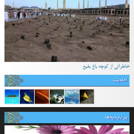
خاطراتی از کوچه باغ بقیع
احادیث
پر بازدیدها