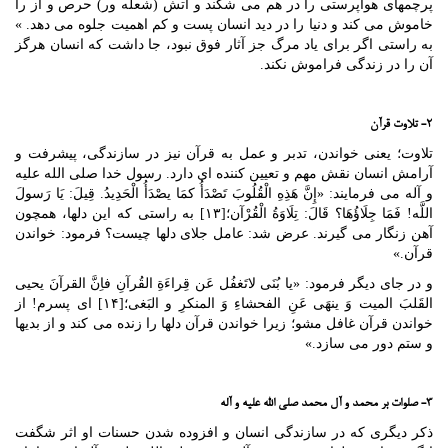
پرچمهای هواپرستی را در هم می شکند و آتش (شعله ور) حرص و آز را
خاموش می کند و دنیا را در دید انسان پست و کم اهمیت جلوه می دهد. »
به راستی اگر برای یاد مرگ جز آثار فوق نبود، جا داشت که انسان هرگز
آن را در زندگی فراموش نکند.
۲- تلاوت قرآن
تلاوت؛ یعنی خواندن، تدبر و عمل به قرآن نیز در سازندگی، پیشرفت و
آرامش انسان نقش مهم و تعیین کننده ای دارد. رسول خدا صلی الله علیه
و آله می فرمایند: «إِنَّ هَذِهِ الْقُلُوبَ تَصْدَأُ کمَا یصْدَأُ الْحَدِیدُ. قِیلَ: یَا رَسولَ
اللَّه! فَمَا جِلَاؤُهَا؟ قَالَ: تِلَاوَةُ الْقُرْآن؛[۱۳] به راستی که این دلها، همچون
آهن زنگار می گیرند. عرض شد: عامل جلای دلها چیست؟ فرمود: خواندن
قرآن.»
و در جای دیگر فرمود: «یا بُنَی لاتَغفُل عَن قِراءَةِ القُرآنِ فاِنَّ القرآنَ یحیی
القَلبَ المیت وَ ینهَی عَنِ الفحشاءِ وَ المنکرِ و البَغی؛[۱۴] ای پسرم! از
خواندن قرآن غافل مشو؛ زیرا خواندن قرآن دلها را زنده می کند و از بدیها
و ستم دور می سازد.»
۳- صلوات بر محمد و آل محمد صلی الله علیه و آله
ذکر دیگری که در سازندگی انسان و افزوده شدن حسنات او اثر شگفت