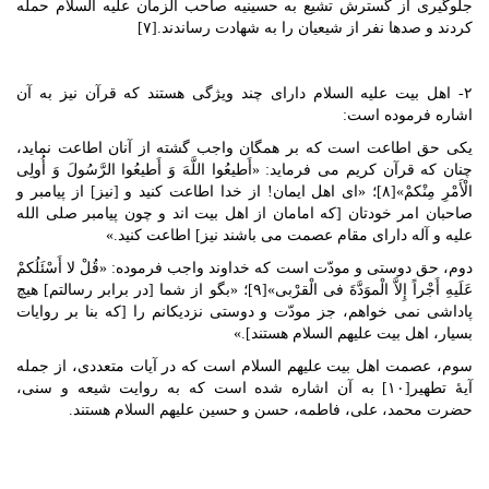
جلوگیری از گسترش تشیع به حسینیه صاحب الزمان علیه السلام حمله
کردند و صدها نفر از شیعیان را به شهادت رساندند.[۷]
۲- اهل بیت علیه السلام دارای چند ویژگی هستند که قرآن نیز به آن
اشاره فرموده است:
یکی حق اطاعت است که بر همگان واجب گشته از آنان اطاعت نماید،
چنان که قرآن کریم می فرماید: «أَطیعُوا اللَّهَ وَ أَطیعُوا الرَّسُولَ وَ أُولِی
الْأَمْرِ مِنْکمْ»[۸]؛ «ای اهل ایمان! از خدا اطاعت کنید و [نیز] از پیامبر و
صاحبان امر خودتان [که امامان از اهل بیت اند و چون پیامبر صلی الله
علیه و آله دارای مقام عصمت می باشند نیز] اطاعت کنید.»
دوم، حق دوستی و مودّت است که خداوند واجب فرموده: «قُلْ لا أَسْئَلُکمْ
عَلَیهِ أَجْراً إِلاَّ الْموَدَّةَ فی الْقرْبی»[۹]؛ «بگو از شما [در برابر رسالتم] هیچ
پاداشی نمی خواهم، جز مودّت و دوستی نزدیکانم را [که بنا بر روایات
بسیار، اهل بیت علیهم السلام هستند].»
سوم، عصمت اهل بیت علیهم السلام است که در آیات متعددی، از جمله
آیۀ تطهیر[۱۰] به آن اشاره شده است که به روایت شیعه و سنی،
حضرت محمد، علی، فاطمه، حسن و حسین علیهم السلام هستند.