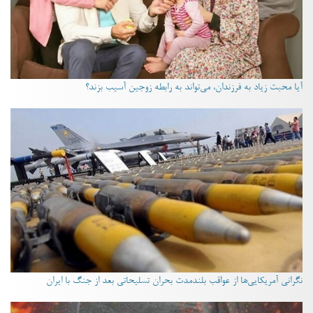
آیا محبت زیاد به فرزندان، می‌تواند به رابطه زوجین آسیب بزند؟
نگرانی آمریکایی‌ها از عواقب بلندمدت بحران تسلیحاتی بعد از جنگ با ایران