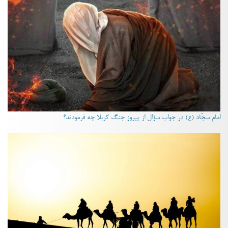
امام سجّاد (ع) در جواب سؤال از پیروز جنگ کربلا چه فرمودند؟