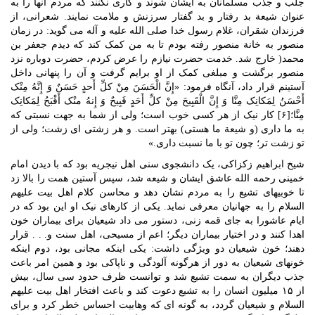
جلب و جذب مسلمانان به ایشان شوند و کاری نکنند که مردم آنها را به
عنوان شیعة بد رفتار و بد گفتار سرزنش و ملامت نمایند. شعرانی، از
فرزندان شقران، غلام رسول خدا صلی الله علیه و آله می گوید: در زمان
منصور به خانة منصور رفته بودم تا به من کمک کند که دیدم جعفر بن
محمد( خارج شد. خدمت حضرت نیازم را عرض کردم، حضرت دوباره نزد
منصور برگشت و مبلغی کمک از او برایم گرفت و آن را پنهانی داخل
آستینم قرار داد، آنگاه فرمود: «إِنَّ الْحَسَنَ مِنْ کلِّ أَحدٍ حَسَنٌ وَ إِنَّهُ مِنْک
أَحْسَنُ لِمَکانِک مِنَّا وَ إِنَّ الْقَبِیحَ مِنْ کلِّ أَحَدٍ قَبِیحٌ وَ إِنهُ منْک أَقْبَحُ لِمَکانِک
مِنَّا؛[۶] کار نیک از هر کسی خوب است؛ ولی از شما به جهت نسبتی که
به ما داری (و شیعة ما هستی) بهتر است. و هر زشتی ای زشت؛ ولی از
تو زشت تر؛ چون تو با ما نسبت داری.»
شیخ ابراهیم زکزاکی، یک دانشجوی سنی اهل نیجریه بود که با دیدن امام
خمینی رحمه الله عاشق ایشان و شیعه شد، سپس آستین همت را بالا زد
تا خوبیهای تشیع را به مردم نشان دهد و محاسن کلام اهل بیت علیهم
السلام را به جهانیان معرفی نماید. یکی از کارهای نیک او این بود که در
ایام عاشورا به جای قمه زنی، دستور می داد شیعیان برای بیماران خون
اهدا کنند و در اختیار بیماران دیگر؛ اعم از مسیحی، اهل سنت و. . . قرار
دهند؛ خون شیعیان دو ویژگی داشت: یکی اینکه مجانی بود، دوم اینکه
خونهای شیعیان به دور از هرگونه آلودگی و ناپاکی بود و همین امر باعث
جذب دیگران به سمت تشیع شد و توانست ظرف حدود سی سال، بیش
از ۱۵ میلیون انسان را به تشیع دعوت کند و باعث افتخار اهل بیت علیهم
السلام و شیعیان گردد، به گونه ای که وهابیت احساس خطر کرد و برای