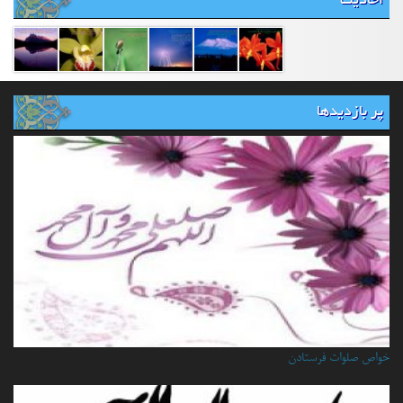
احادیث
پر بازدیدها
خواص صلوات فرستادن