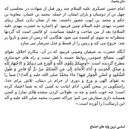
متن وصیت
امام حسن عسکری علیه السلام چند روز قبل از شهادت در مجلسی که
چهل تن از دوستان و یاران ایشان، از جمله: محمد بن عثمان، معاویة بن
حکم و محمد بن ایوب حضور داشتند، بعد از نشان دادن جمال زیبای
حضرت مهدی علیه السلام چنین فرمود: او (اشاره به حضرت مهدی علیه
السلام) بعد از من صاحب و خلیفه شماست. او قائمی است که گردنها
منتظرانه به سوی او کشیده می شود. هنگامی که زمین از ستم و ناروا پر
شد، خروج می کند و زمین را از قسط و عدل سرشار می سازد.
آنگاه حضرت به شیعیان وصیتی فرمود که در آن، مکارم اخلاق، تقوای
الهی، مصالح عمومی، روابط حسنه با اهل سنت و راه های خودسازی
مطرح گردیده است: «أُوصِیکمْ بِتَقْوَی اللَّهِ وَ الْوَرَعِ فِی دِینِکمْ وَ الِاجْتِهَادِ لِلَّهِ
وَ صِدْقِ الْحَدِیثِ وَ أَدَاءِ الْأَمَانَةِ إِلَی مَنِ ائْتَمَنَکمْ منْ برٍّ أَوْ فاجِرٍ وَ طُولِ
السُّجُودِ وَ حُسْنِ الْجِوَارِ فبِهَذَا جاءَ محَمَّدٌ صلی الله علیه و آله؛[۱] شما را
به تقوای الهی و ورع و دوری از حرام در دینتان، تلاش برای خدا،
راستگویی در سخن گفتن، ادای امانت به کسی که به شما اعتماد کرده
است؛ چه خوب باشد و چه بد، طولانی کردن سجده ها[ی نماز] و حُسن
همسایه داری سفارش می کنم؛ چراکه حضرت محمد صلی الله علیه و آله
این [رسالت] را آورده است.»
اساسی ترین پایه های اجتماع