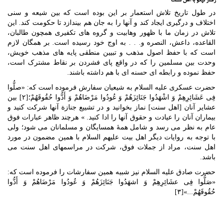
رفتار نیکو با اهل سنت
در طول تاریخ تلاش استعمار بر این بوده است که بین شیعه و سنی
اختلاف و درگیری ایجاد کند و آنها را به جان هم بیندازد تا حکومت کند. این
تلاش در زمان ما با ظهور وهابیت و گروه های تکفیری همچون طالبان،
القاعده، داعش، النصره و. . . به اوج خود رسیده است. بر همگان لازم
است که با حفظ اصول مذهب و تبیین منطقی پایه های مذهب خویش،
وحدت بین مسلمین را که در واقع پای فشردن بر نقاط مشترک است،
حفظ نموده و رابطه ای حسنه ای با هم داشته باشند.
حضرت عسکری علیه السلام به شیعیان سفارش فرموده است که: «صلُّوا
فِی عَشَائِرِهِمْ وَ اشْهَدُوا جَنَائِزَهُمْ وَ عُودُوا مَرْضَاهُمْ وَ أَدُّوا حُقُوقَهُمْ؛[۲] بین
عشایر آنان [اهل سنت] نماز بخوانید و در تشییع جنازة آنها شرکت کنید و
بیماران آنان را عیادت و حقوق آنها را ادا کنید. » هرچند ظاهر عبارات فوق
عام به نظر می رسد و شامل همۀ همسایگان و مسلمانان می شود؛ ولی
با توجه به روایات دیگر اهل بیت علیهم السلام با همین مضمون در مورد
اهل سنت، مراد از جملات فوق، شرکت در مراسمهای اهل سنت می
باشد.
حضرت صادق علیه السلام نیز شبیه همین سفارشات را فرموده است که:
«صَلُّوا فِی عشَائِرِهِمْ وَ اشهَدُوا جَنَائِزَهُمْ وَ عُودُوا مَرْضَاهُمْ وَ أَدُّوا
حُقُوقَهُمْ...»[۳]