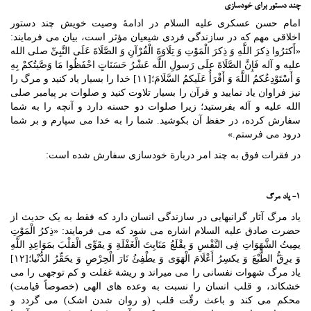
چند دستور برای خودسازی
امام حسن عسکری علیه السلام در ادامۀ وصیت خویش چند دستور
اخلاقی مهم که در سازندگی فردی شیعیان مؤثر است، بیان می فرمایند:
«أَکثرُوا ذِکرَ اللَّهِ وَ ذِکرَ الْمَوْتِ وَ تِلَاوَةَ الْقُرْآنِ وَ الصَّلَاةَ عَلَی النَّبِیِّ صلی الله
علیه و آله فَإِنَّ الصَّلَاةَ علَی رَسولِ اللَّه عَشْرُ حَسَنَاتٍ احْفَظُوا مَا وَصَّیتُکمْ بِهِ
وَ أَسْتَوْدِعُکمُ اللَّهَ وَ أَقْرَأُ عَلَیکمُ السَّلَامَ؛[۱۱] خدا را بسیار یاد کنید و مرگ را
نیز فراوان یاد نمایید و قرآن را بسیار تلاوت کنید و صلوات بر پیامبر صلی
الله علیه و آله بفرستید؛ زیرا صلوات دو حسنه دارد و آنچه را به شما
سفارش کرده، در حفظ آن بکوشید. شما را به خدا می سپارم و بر شما
درود می فرستم.»
در فقرات فوق به چند امر دربارة خودسازی سفارش شده است:
۱- یاد مرگ
یاد مرگ آثار گرانبهایی در سازندگی انسان دارد که فقط به یک حدیث از
حضرت صادق علیه السلام اشاره می شود که می فرمایند: «ذِکرُ الْمَوْتِ
یمِیتُ الشَّهَوَاتِ فِی النَّفْسِ وَ یقْلَعُ مَنَابِتَ الْغَفْلَةِ وَ یقَوِّی الْقلْبَ بمَوَاعِدِ اللَّهِ
وَ یرِقُّ الطَّبْعَ وَ یکسِرُ أَعْلَامَ الْهَوَی وَ یطْفِئُ نَارَ الْحِرْصِ وَ یحَقِّرُ الدُّنْیا؛[۱۲]
یاد مرگ شهوات نفسانی را می میراند و ریشة غفلت و کم توجهی را می
خشکاند، و قلب انسان را نسبت به وعده های الهی (خصوصاً قیامت)
محکم می کند و باعث رقّت قلب (و روان شدن اشک) می گردد و