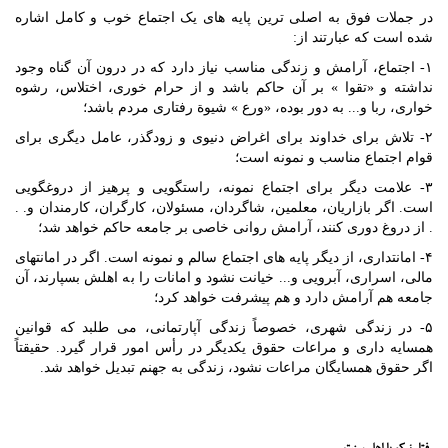
در جملات فوق به اصلی ترین پایه های یک اجتماع خوب و کامل اشاره
شده است که عبارتند از:
۱- اجتماع، آرامش و زندگی مناسب نیاز دارد که در درون آن گناه وجود
نداشته و «تقوا » بر آن حاکم باشد و از حرام خوری، اختلاس، رشوه
خواری، ربا و... به دور بوده، «ورع » شیوة رفتاری مردم باشد؛
۲- تلاش برای خداوند برای اغراض دنیوی و زودگذر، عامل دیگری برای
قوام اجتماع مناسب و نمونه است؛
۳- علامت دیگر برای اجتماع نمونه، راستگویی و پرهیز از دروغگویی
است. اگر بازاریان، معلمین، شاگردان، مسئولان، کارگران، کارمندان و. .
. از دروغ دوری کنند، آرامش روانی خاصی بر جامعه حاکم خواهد شد؛
۴- امانتداری، از دیگر پایه های اجتماع سالم و نمونه است. اگر در امانتهای
مالی، اسراری، آبرویی و... خیانت نشود و امانات را به اهلش بسپارند، آن
جامعه هم آرامش دارد و هم پیشرفت خواهد کرد؛
۵- در زندگی شهری، خصوصاً زندگی آپارتمانی، می طلبد که قوانین
همسایه داری و مراعات حقوق یکدیگر در رأس امور قرار گیرد. حقیقتاً
اگر حقوق همسایگان مراعات نشود، زندگی به جهنم تبدیل خواهد شد.