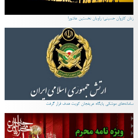
زنان کاروان حسینی؛ راویان نخستین عاشورا
سامانه‌های موشکی پایگاه عریفجان کویت هدف قرار گرفت