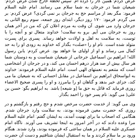
عرض کردم: همین کار را کرده ام. سپس لحظة خارج شدن عرض کردم:
شیعیان شما در جرجان به شما سلام می رسانند. امام علیه السلام
فرمود: مگر بعد از مراسم حج به جرجان بر نمی گردی؟ عرض کردم: بر
می گردم. فرمود: ۱۷۰ روز دیگر، ابتدای روز جمعه، سوم ربیع الثانی به
جرجان وارد می شوی. آن وقت به مردم اعلان کن که من در آخر همان
روز به جرجان می آیم. برو به سلامت! خداوند متعال تو و آنچه را با
توست، به سلامت به اهل و اولادت خواهد رساند. پسری برای پسرت
متولد شده است. نام او را «صلت» بگذار که خداوند به زودی او را به حد
کمال می رساند و او از اولیای ما خواهد بود. عرض کردم: یابن رسول
الله! ابراهیم بن اسماعیل جرجانی از شیعیان شماست و به دوستان شما
هر سال بیش از صد هزار درهم احسان می کند، و در جرجان از اشخاصی
است که متنعم به نعمتهای الهی است. امام علیه السلام فرمودند: خداوند
به ابواسحاق ابراهیم بن اسماعیل در مقابل احسانی که به شیعیان ما می
کند، جزای خیر بدهد و گناهان او را بیامرزد و او را پسری صحیح الاعضاء
روزی فرماید که قائل به حق ما [و شیعه] باشد. به ابراهیم بگو: حسن بن
علی( می گوید: نام پسر خود را احمد بگذار.
وی می گوید: از خدمت حضرت مرخص شدم و حج رفتم و بازگشتم و در
روزی که حضرت معین فرموده بودند، به سلامت وارد جرجان شدم.
هنگامی که اصحاب ما برای تهنیت آمدند، به ایشان گفتم: امام علیه السلام
مرا وعده دادند که در آخر امروز به اینجا تشریف می آورند. ناگاه امام
عسکری علیه السلام در همان ساعتی که فرموده بودند، وارد شدند. هنگام
ورود بر ما سلام کردند و ما به استقبال ایشان شتافتیم و دست آن حضرت