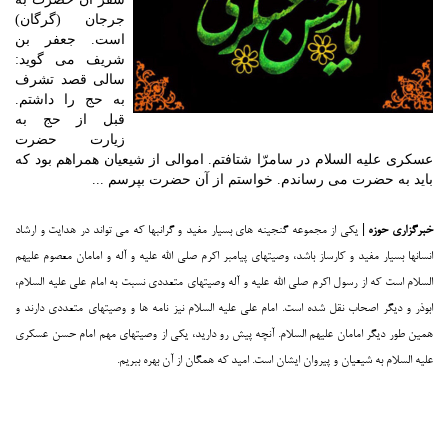
جرجان (گرگان)
است. جعفر بن
شریف می گوید:
سالی قصد تشرف
به حج را داشتم.
قبل از حج به
زیارت حضرت
عسکری علیه السلام در سامرّا شتافتم. اموالی از شیعیان همراهم بود که
باید به حضرت می رساندم. خواستم از آن حضرت بپرسم ...
خبرگزاری حوزه |
یکی از مجموعه گنجینه های بسیار مفید و گرانبها که می تواند در هدایت و ارشاد
انسانها بسیار مفید و کارساز باشد، وصیتهای پیامبر اکرم صلی الله علیه و آله و امامان معصوم علیهم
السلام است که از رسول اکرم صلی الله علیه و آله وصیتهای متعددی نسبت به امام علی علیه السلام،
ابوذر و دیگر اصحاب نقل شده است. امام علی علیه السلام نیز نامه ها و وصیتهای متعددی دارند و
همین طور دیگر امامان علیهم السلام. آنچه پیش رو دارید، یکی از وصیتهای مهم امام حسن عسکری
علیه السلام به شیعیان و پیروان ایشان است. امید که همگان از آن بهره ببریم.