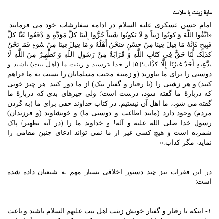
مایۀ زینت یا ملامت
امام حسن عسکری علیه السلام در ادامه سفارشات خود می فرمایند:
«اتَّقُوا اللَّهَ وَ کونُوا زَیناً وَ لَا تَکونُوا شَیناً جُرُّوا إِلَینَا کلَّ مَوَدَّةٍ وَ ادْفَعُوا عَنَّا کلَّ
قَبِیحٍ فَإِنَّهُ مَا قِیلَ فِینَا مِنْ حسْنٍ فنَحْنُ أَهْلُهُ وَ مَا قِیلَ فِینَا مِنْ سُوءٍ فَمَا نَحْنُ
کذَلِک لَنَا حَقٌّ فِی کتَابِ اللَّهِ وَ قَرَابَةٌ مِنْ رَسُولِ اللَّهِ وَ تَطْهِیرٌ مِنَ اللَّهِ لَا
یدَّعِیهِ أَحَدٌ غیرُنَا إِلَّا کذَّاب؛[۵] از خدا بترسید و زینت ما (اهل بیت) باشید و
دوستی را برای ما بیاورید (و زمینة محبت مسلمانان را نسبت به ما فراهم
کنید) و هر زشتی را (با رفتار و گفتار نیک) از ما دور کنید. هر چیز خوبی
که دربارۀ ما گفته شود، درست است؛ ولی چیزهای بدی که دربارۀ ما
گفته می شود، ما اهل آن نیستیم. در کتاب خداوند حقی برای ما (به گردن
مردم) وجود دارد (مانند اطاعت و دوستی ما) و خویشاوند (و فرزندان)
رسول خدا صلی الله علیه و آله! و خداوند ما را (در آیه تطهیر) پاک
شمرده است و هیچ کسی غیر از ما نمی تواند ادعای چنین مقامی را
نماید، مگر کذاب.»
در این فقرات نیز چند دستور اخلاقی بسیار مهم به شیعیان داده شده
است:
۱- اینکه با رفتار و گفتار خویش زینت اهل بیت علیهم السلام باشند و باعث