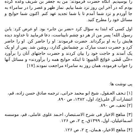
را بوسیدیم. آنگاه حضرت فرمودند: من به جعفر بن شریف وعده کرده
بودم که در آخر این روز نزد شما بیایم. نماز ظهر و عصر را در سامراء به
جا آوردم و نزد شما آمدم تا با شما تجدید عهد کنم. اکنون شما حوایج و
مسائل خود را مطرح کنید.
اول کسی که ابتدا به سؤال کرد «نضر بن جابر» بود. او عرض کرد: یابن
رسول الله! پسر من از هر دو چشم نابیناست، دعا فرمایید تا خداوند دیده
هایش را به او برگرداند. حضرت فرمودند: او را حاضر کن. او را حاضر
کرد و حضرت دست مبارک بر چشمانش گذارد، روشن شد. پس از او یک
یک آمدند و حاجت خود را بیان کردند و حضرت حاجتهای آنان را برآورد
«حَتَّی قَضَی حَوَائِجَ الْجَمِیعِ؛ تا اینکه حوایج همه را برآوردند» و مسائل آنها
را جواب فرموده، همان روز به سامراء مراجعت نمودند.[۱۷]
پی نوشت ها:
[۱] تـحف العـقول، شیخ ابو محمد حرانی‌، ترجمه‌ صادق‌ حسن زاده، قم،
انتشارات آل علی(ع)، اول، ۱۳۸۲، ص ۸۹۰.
[۲] تحف، ص ۸۹۰.
[۳] مناهج الاخیار فی شرح‌ الاسـتبصار، احـمد علوی‌ عاملی‌، قم‌، موسسه
اسـماعیلیان، اول، ۱۳۹۹ق، ج ۲، ص ۱۲۶.
[۴] مناهج الاخیار، هـمان، ج ۲، ص ۱۲۶.