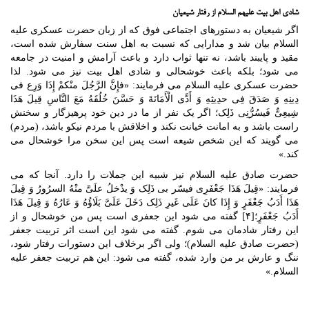
شادی اهل بیت علیهم السلام از رفتار شیعیان
اگر شیعیان به دستورهای اجتماعی فوق که از زبان حضرت عسکری علیه
السلام بیان شد و مدارایی که نسبت به اهل سنت سفارش شده است،
مقید و پایبند باشد، نه تنها ثواب دارد و باعث آرامش و امنیت در جامعه
می شود؛ بلکه باعث خوشحالی و شادی اهل بیت نیز می شود. لذا
حضرت عسکری علیه السلام می ‎فرمایند: «فإِنَّ الرَّجُلَ منْکمْ إِذَا وَرِع فی
دِینِهِ وَ صَدَقَ فِی حدِیثِهِ وَ أَدَّی الْأَمَانَةَ وَ حَسَّنَ خُلُقَهُ مَعَ النَّاسِ قِیلَ هَذَا
شِیعِیٌّ فَیسُرُّنِی ذَلِک؛ اگر یک نفر از ما در دین خود پرهیزگار و سخنش
راست باشد و به امانت خیانت نکند و اخلاقش با مردم نیکو باشد، (مردم)
می گویند که این شخص شیعه است پس این سخن مرا خوشحال می
کند.»
حضرت صادق علیه السلام نیز شبیه این جملات را دارد. آنجا که می
فرمایند: «قِیلَ هَذَا جَعْفَرِی فیسّر بی ذَلِک وَ یدْخلُ علَیَّ منْهُ السرُورُ وَ قِیلَ
هَذَا أَدَبُ جَعْفَرٍ وَ إِذَا کانَ عَلَی غَیرِ ذَلِک دَخَلَ عَلَیَّ بَلَاؤُهُ وَ عَارُهُ وَ قِیلَ هَذَا
أَدَبُ جَعْفَرٍ؛[۴] گفته می شود این جعفری است پس من خوشحال و از
این رفتار شادمان می شوم. گفته می شود این است اثر تربیت جعفر
(حضرت صادق علیه السلام)؛ ولی اگر برخلاف این دستورات رفتار شود،
ننگ و عارش بر من وارد شده، گفته می شود: این هم تربیت جعفر علیه
السلام.»