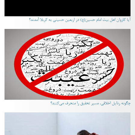
آیا کاروان اهل بیت امام حسین(ع) در اربعین حسینی به کربلا آمدند؟
چگونه رذایل اخلاقی، مسیر تحقیق را منحرف می‌کنند؟