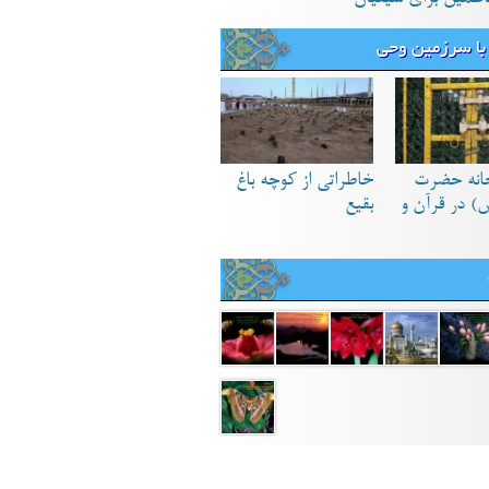
با سرزمین وحی
انه حضرت
خاطراتی از کوچه باغ
) در قرآن و
بقیع