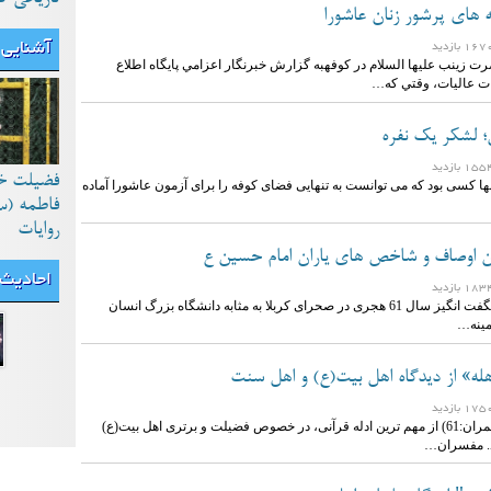
 های پرشور زنان عاشورا
آشنایی 
 زينب عليها السلام در كوفهبه گزارش خبرنگار اعزامي پايگاه اطلاع
ات عاليات، وقتي كه…
 لشکر یک نفره
فضیلت خ
ا کسی بود که می توانست به تنهایی فضای کوفه را برای آزمون عاشورا آماده
فاطمه (س
روایات
ن اوصاف و شاخص های یاران امام حسین ع
احادیث
حماسه بزرگ و شگفت انگیز سال 61 هجری در صحرای کربلا به مثابه دانشگاه بزرگ انسان
مینه…
هله» از دیدگاه اهل بیت(ع) و اهل سنت
آیه «مباهله» (آل عمران:61) از مهم ترین ادله قرآنی، در خصوص فضیلت و برتری اهل بیت(ع)
. مفسران…