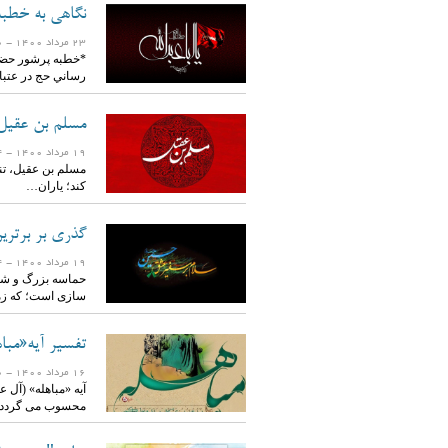
نگاهی به خطبه
23 مرداد 1400
- 1670 بازدید
*خطبه پرشور حضرت
رساني حج در عتب
مسلم بن عقیل؛
19 مرداد 1400
- 1554 بازدید
مسلم بن عقیل، تنه
کند؛ یاران…
گذری بر برتری
19 مرداد 1400
- 1834 بازدید
سازی است؛ که ز
تفسیر آیه«مبا
16 مرداد 1400
- 1750 بازدید
محسوب می گردد