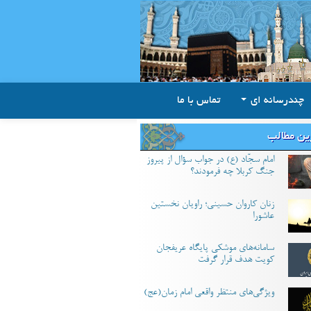
چندرسانه ای
تماس با ما
ین مطالب
امام سجّاد (ع) در جواب سؤال از پیروز
جنگ کربلا چه فرمودند؟
زنان کاروان حسینی؛ راویان نخستین
عاشورا
سامانه‌های موشکی پایگاه عریفجان
کویت هدف قرار گرفت
ویژگی‌های منتظر واقعی امام زمان(عج)