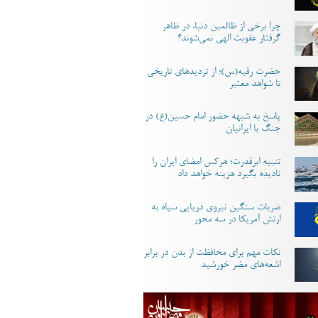
چرا برخی از ظالمین دنیا، در ظاهر
گرفتار عقوبت الهی نمی‌شوند؟
حضرت رقیه(س)؛ از تردیدهای تاریخی
تا شواهد معتبر
پاسخ به شبهه حضور امام حسین(ع) در
جنگ با ایرانیان
تنبیه ابرقدرت؛ هرکس امضای ایران را
نادیده بگیرد هزینه خواهد داد
ضربات سنگین نیروی دریایی سپاه به
ارتش آمریکا در سه محور
نکات مهم برای محافظت از بدن در برابر
اشعه‌های مضر خورشید