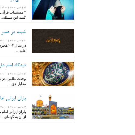
23 تیر 1400
- 1613 بازدید
* مستندات قرآنی 
کنند، این مسئله…
شیعه در عصر ام
20 تیر 1400
- 1531 بازدید
در سال 
علیه…
دیدگاه امام ع
16 تیر 1400
- 1811 بازدید
وحدت طلبی، در سی
مقابل حق…
یاران ایرانی ام
03 تیر 1400
- 1430 بازدید
یاران ایرانی امام
از آن به گونه‌ای…