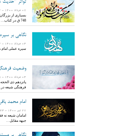
تواتر "حدیث غ
07 مرداد 1400
- 1672 بازدید
بسیاری از بزرگان 
748 ق در کتاب…
نگاهی بر سیره
04 مرداد 1400
- 1557 بازدید
سیره عملی امام ه
وضعیت فرهنگی 
04 مرداد 1400
- 1859 بازدید
پانزدهم ذی الحجه،
فرهنگی شیعه در
امام محمد باقر
27 تیر 1400
- 1723 بازدید
امامان شیعه نه فق
جبهه مقابل…
نگاهی بر مستن