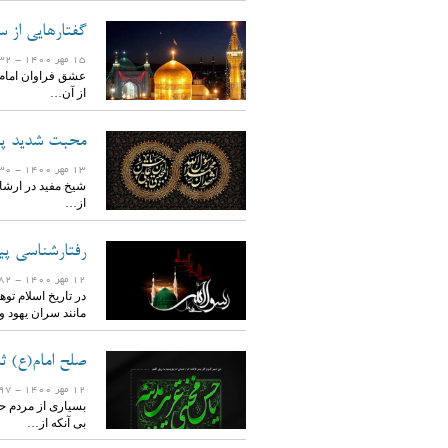
گفتارهایی از س
15 مهر 1400
- 1832 بازدید
عشق فراوان امام 
از آن…
محبت شدید پیا
13 مهر 1400
- 1830 بازدید
شیخ مفید در ارشا
از…
رفتارشناسی پی
12 مهر 1400
- 1782 بازدید
در تاریخ اسلام تو
مانند سران یهود 
صلح امام(ع) ث
12 مهر 1400
- 1497 بازدید
بسیاری از مردم ح
بی آنکه از…