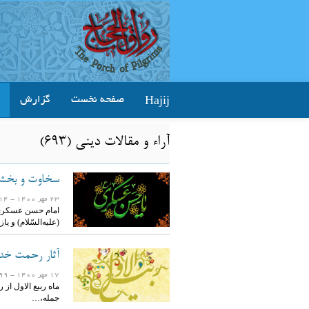
Hajij
صفحه نخست
گزارش
آراء و مقالات ديني (693)
سخاوت و بخشش
23 مهر 1400
- 1614 بازدید
(علیه‌السّلام) و 
آثار رحمت خدا
17 مهر 1400
- 1499 بازدید
ماه ربیع الاول از
جمله،…