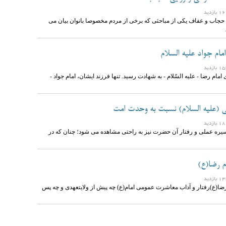
حجاب و عفاف یکی از مباحثی که برخی از مردم مخصوصا بانوان بیان می
ام جواد علیه السلام
۲۰۳ هجری امام رضا - علیه السّلام - به شهادت رسید. تنها فرزند ایشان، امام جواد -
لی (علیه السلام) نسبت به وحدت امت
ره عملی و رفتار آن حضرت نیز به راحتی مشاهده می شود؛ چنان که در
ام رضا(ع)
 رضا(ع)رفتار و آداب معاشرت عمومی امام(ع) چه پیش از ولایتعهدی و چه پس