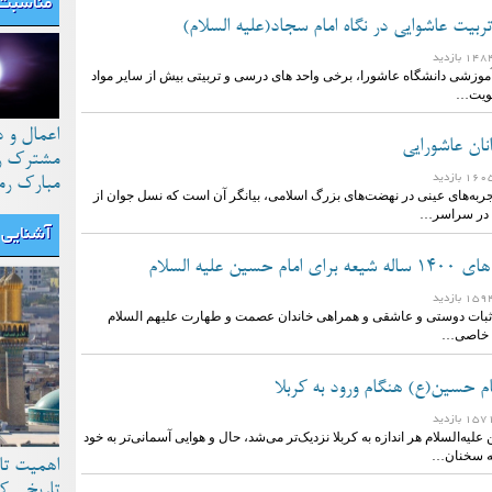
مناسبت 
ربیت عاشوایی در نگاه امام سجاد(علیه السلام)
آموزشی دانشگاه عاشورا، برخی واحد های درسی و تربیتی بیش از سایر مواد
لویت…
اعمال و 
نان عاشورایی
مشترک رو
مبارک رم
جربه‌های عینی در نهضت‌های بزرگ اسلامی، بیانگر آن است که نسل جوان از
ی در سراسر…
آشنایی ب
حسین علیه السلام
، اثبات دوستی و عاشقی و همراهی خاندان عصمت و طهارت علیهم السلام
 خاصی…
م حسین(ع) هنگام ورود به کربلا
لیه‌السلام هر اندازه به کربلا نزدیک‌تر می‌شد،‌ حال و هوایی آسمانی‌تر به خود
ه سخنان…
اهمیت تا
تاریخی ک