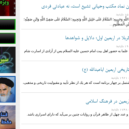
عین نماد مکتب وحیانی تشیع است، نه عبادتی فردی
لَّهِ وَحَبِیبِهِ؛ السَّلَامُ عَلَى خَلِیلِ اللَّهِ وَنَجِیبِهِ؛ السَّلَامُ عَلَى صَفِیِّ اللَّهِ وَابْنِ صَفِیِّهِ؛
یْنِ الْمَظْلُومِ…
لا در اربعین اول؛ دلایل و شواهدها
علما به حضور اهل بیت امام حسین علیه السلام پس از آزادی از اسارت شام
ريخى اربعين اباعبدالله (ع)
ازدید
مل بر چهار برنامه است كه هر يك از نظر تأييد و مقبوليت تاريخى و مذهبى،
ربعین در فرهنگ اسلامی
ازدید
ز و عدد چهل از ظاهر قرآن و روایات چنین بر می‌آید که دارای اسراری باشد.