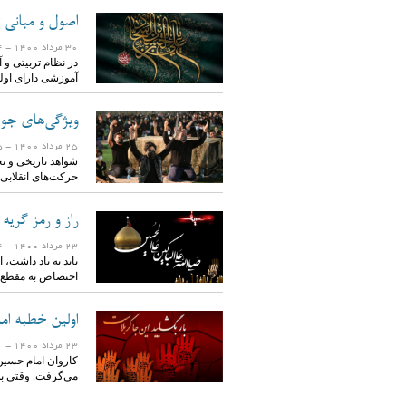
اصول و مبانی ت
30 مرداد 1400
- 1484 بازدید
در نظام تربیتی و 
آموزشی دارای او
ویژگی‌های جوا
25 مرداد 1400
- 1605 بازدید
شواهد تاریخی و ت
حرکت‌های انقلاب
راز و رمز گریه های 1400 ساله شیعه برای امام 
23 مرداد 1400
- 1594 بازدید
باید به یاد داشت
اختصاص به مقطع
اولین خطبه اما
23 مرداد 1400
- 1571 بازدید
کاروان امام حسین ع
می‌گرفت. وقتی ب