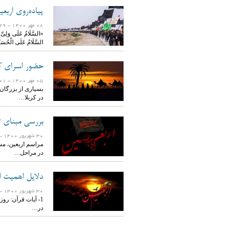
پیاده‌روی ارب
08 مهر 1400
- 1529 بازدید
«السَّلَامُ عَلَى وَلِیِّ ال
السَّلَامُ عَلَى الْحُسَ
حضور اسرای کرب
05 مهر 1400
- 1901 بازدید
بسیاری از بزرگان 
در کربلا…
بررسی مبناى تا
30 شهریور 1400
- 1921 ب
مراسم اربعين، مشت
در مراحل…
دلایل اهمیت ا
30 شهریور 1400
- 1748 ب
1- آیات قرآن: رو
در…