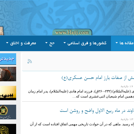
مقاله ها
کشورها و فرق اسلامی
حج
معرفت و اخلاق
جدیدتر
 از صفات بارز امام حسن عسکری(ع)
امام حسن عسکری (علیه‌السّلام) (۲۳۲-۲۶۰ق)، فرزند امام هادی (علیه‌السّلام)، پدر امام زمان
یازدهمین امام شیعیان اثنی‌عشری است که…
وند در ماه ربیع الاول واضح و روشن است
 راه رسید. ماهی که در آن حوادث تاریخی مهمی اتفاق افتاده است که از آن