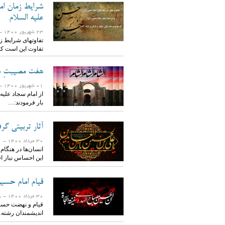
شرایط زمان ام
علیه السلام
23 شهریور 1400
- 1703 ب
تفاوتهای شرایط ز
تفاوت این است که
هفت مصیبتِ شام
01 شهریور 1400
- 1409 ب
از امام سجاد علیه
بار فرمودند:…
آثار تربیتی گر
30 مرداد 1400
- 1781 بازدید
انسان‌ها در هنگام
این احساس نیاز 
قیام امام حسین
30 مرداد 1400
- 1808 بازدید
قیام و نهضت حسین
اندیشمندان رشته