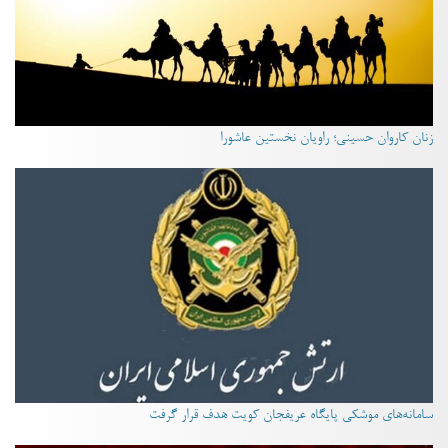
زنان کاروان حسینی؛ راویان نخستین عاشورا
سامانه‌های موشکی پایگاه عریفجان کویت هدف قرار گرفت