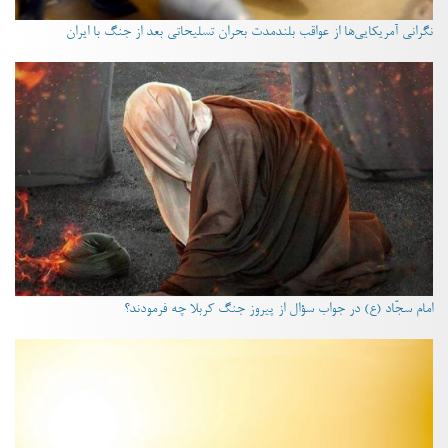
نگرانی آمریکایی‌ها از عواقب بلندمدت بحران تسلیحاتی بعد از جنگ با ایران
امام سجّاد (ع) در جواب سؤال از پیروز جنگ کربلا چه فرمودند؟