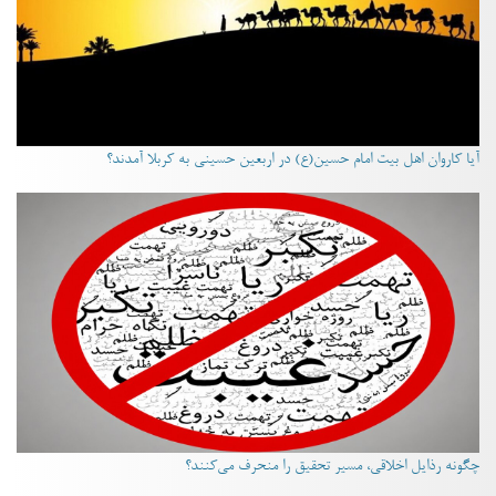
آیا کاروان اهل بیت امام حسین(ع) در اربعین حسینی به کربلا آمدند؟
چگونه رذایل اخلاقی، مسیر تحقیق را منحرف می‌کنند؟