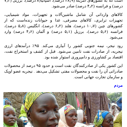
است که به کشورهای آمریکا (۴۸٫۹ درصد)، اسپانیا(۸ درصد)، برزیل (۷٫۳
درصد) و فرانسه (۴٫۲ درصد) صادر می‌شود.
کالاهای وارداتی آن شامل ماشین‌آلات و تجهیزات، مواد شیمیایی،
تجهیزات ترابری، کالاهای مصرفی، غذا و حیوانات زنده‌است که از
کشورهای چین (۱۰٫۷ درصد)، هلند (۶٫۲ درصد)، انگلیس (۵٫۸ درصد)،
فرانسه (۵٫۶ درصد)، برزیل (۵٫۱ درصد) و آلمان (۴٫۶ درصد) وارد
می‌شود.
رود نیجر، نیمه جنوبی کشور را آبیاری می‌کند. ۹۵٪ درآمدهای ارزی
نیجریه، از صادرات نفت تامین می‌شود. قبل از کشف و استخراج نفت،
اقتصاد بر کشاورزی و دامپروری استوار شده بود.
این کشور یکی از صادرکنندگان نفت است و حدود ۹۵ درصد از محصولات
صادراتی آن را نفت و محصولات مفتی تشکیل می‌دهد . نیجریه عضو اوپک
و سازمان تجارت جهانی است.
مردم