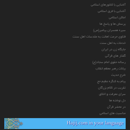
آشنایی با کشورهای اسلامی
آشنایی با فرق اسلامی
اماکن اسلامی
پرسش ها و پاسخ ها
سیره همسران پیامبر(ص)
فتاوی حرمت اهانت به مقدسات اهل سنت
خدمات به اهل سنت
جایگاه زن در ایران
گفتار های قرآنی
رساله حقوق امام سجاد(ع)
بیانات رهبر معظم انقلاب
شرح حدیث
پیام به کنگره عظیم حج
تقریب در کلام بزرگان
سرای معرفت و اخلاق
دل نوشته ها
در محضر قرآن
مناسبت های اسلامی
Hajij.com in your language