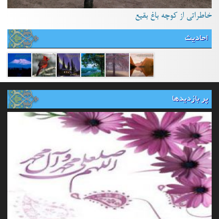
خاطراتی از کوچه باغ بقیع
احادیث
پر بازدیدها