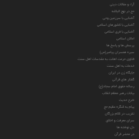
آراء و مقالات دینی
حج در نهج البلاغه
آشنایی با سرزمین وحی
آشنایی با کشورهای اسلامی
آشنایی با فرق اسلامی
اماکن اسلامی
پرسش ها و پاسخ ها
سیره همسران پیامبر(ص)
فتاوی حرمت اهانت به مقدسات اهل سنت
خدمات به اهل سنت
جایگاه زن در ایران
گفتار های قرآنی
رساله حقوق امام سجاد(ع)
بیانات رهبر معظم انقلاب
شرح حدیث
پیام به کنگره عظیم حج
تقریب در کلام بزرگان
سرای معرفت و اخلاق
دل نوشته ها
در محضر قرآن