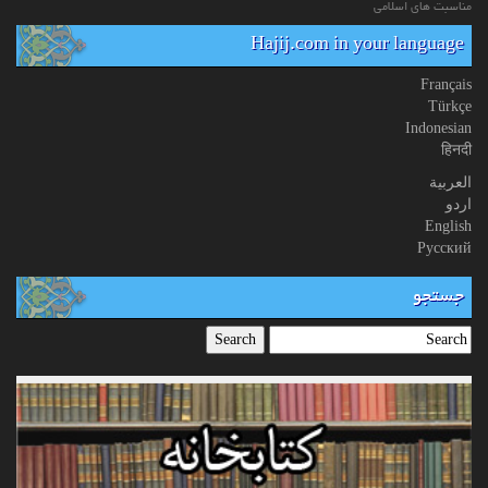
مناسبت های اسلامی
Hajij.com in your language
Français
Türkçe
Indonesian
हिनदी
العربیة
اردو
English
Русский
جستجو