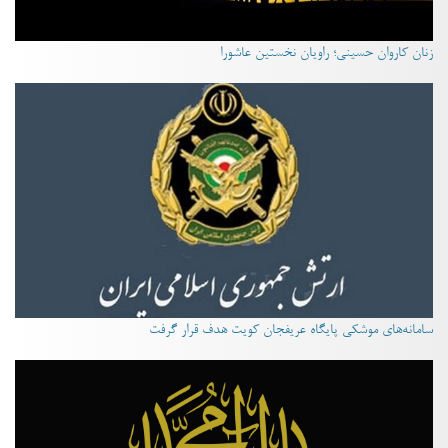
زنان کاروان حسینی؛ راویان نخستین عاشورا
سامانه‌های موشکی پایگاه عریفجان کویت هدف قرار گرفت