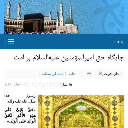
Hajij
Toggle
igation
جایگاه حق امیرالمؤمنین علیه‌السلام بر امت
اندازه فونت
چاپ
ایمیل این مطلب
امتیاز بدهید
(0 امتیاز)
رسول خدا
صلی‌الله‌علیه‌وآله:
«حَقُّ عَلِیٍّ عَلَی
هذِهِ الأُمَّةِ کَحَقِّ
الْوالِدِ عَلَی الْوَلَدِ.»