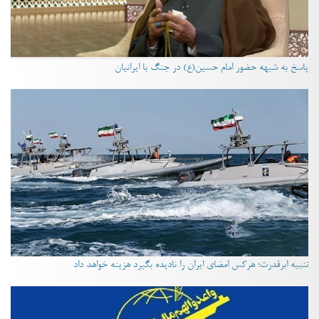
پاسخ به شبهه حضور امام حسین(ع) در جنگ با ایرانیان
تنبیه ابرقدرت؛ هرکس امضای ایران را نادیده بگیرد هزینه خواهد داد