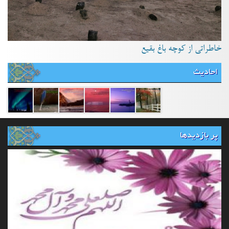
خاطراتی از کوچه باغ بقیع
احادیث
پر بازدیدها