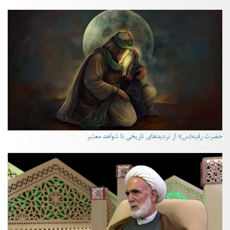
حضرت رقیه(س)؛ از تردیدهای تاریخی تا شواهد معتبر