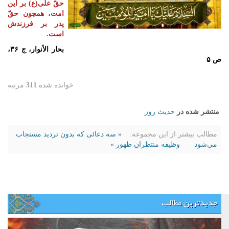
حقّ علی(ع) بر این
امت، همچون حقّ
پدر بر فرزندش
است.
بحار الأنوار، ج ۳۶،
ص ۵
خوانده شده
311
مرتبه
منتشر شده در
حدیث روز
مطالب بیشتر از این مجموعه:
« سه دعائی که بدون تردید مستجاب
می‌شود
وظیفه منتظران ظهور »
جدیدترین مطالب