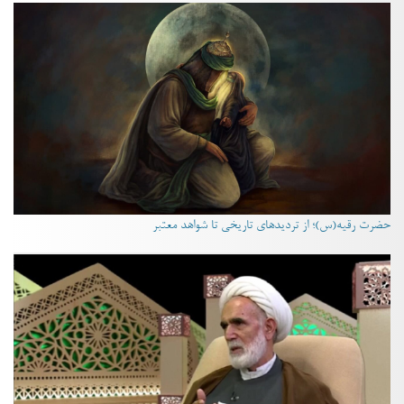
حضرت رقیه(س)؛ از تردیدهای تاریخی تا شواهد معتبر