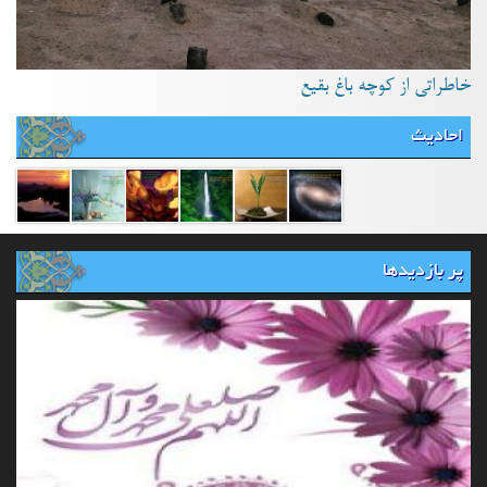
خاطراتی از کوچه باغ بقیع
احادیث
پر بازدیدها