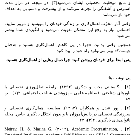
و مانع موفقیت تحصیلی ایشان می‌شود[۳]. در نتیجه، در دراز مدت
استرس و آشفتگی را تجربه می‌کنند و از پیشرفت و دستیابی به اهداف
خود باز می‌مانند.
وقتی آثار مخرّب اهمال‌کاری بر زندگی خودتان را بنویسید و مرور نمایید،
احساس نیاز به رفع این مشکل تقویت می‌شود و انگیزه‌ی شما بیشتر
می‌شود.
همچنین وقتی بدانید، «چرا در پی کاهش اهمال‌کاری هستید و هدفتان
چیست؟» بهتر می‌توانید راه خود را پیدا کنید.
پس ابتدا برای خودتان روشن کنید: چرا دنبال رهایی از اهمال‌کاری هستید.
پی نوشت ها:
[۱] . گلستانی بخت و شکری (۱۳۹۲). رابطه تعلل‌ورزی تحصیلی با
باورهای شناختی. فصلنامه علمی – پژوهشی شناخت اجتماعی. ۲(۱)، ص
۸۹.
[۲] . پور عبدل و همکاران (۱۳۹۳). مقایسه اهمال‌کاری تحصیلی و
سرزندگی تحصیلی در دانش‌آموزان با و بدون اختلال یادگیری خاص. مجله
ناتوانی‌های یادگیری، ۴(۳)، ۲۲.
[۳] . Meirav, H. & Marina G. (۲۰۱۲). Academic Procrastination,