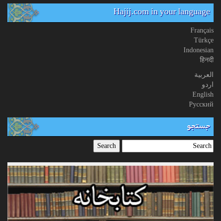
Hajij.com in your language
Français
Türkçe
Indonesian
हिनदी
العربیة
اردو
English
Русский
جستجو