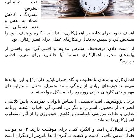
افت تحصیلی،
استرس،
افسردگی، کاهش
اعتماد به نفس و
عدم دستیابی به
اهداف شود. برای غلبه بر اهمال‌کاری، ابتدا باید انگیزه و هدف خود را
مشخص کرد و سپس به دنبال راهکارهای عملی برای تغییر رفتاری بود.
از دست دادن فرصت‌ها، استرس مداوم و افسردگی، تنها بخشی از
پیامدهای مخرب اهمال‌کاری هستند. آیا حاضرید برای تغییر، قدمی
بردارید؟
اهمال‌کاری پیامدهای نامطلوب و گاه جبران‌ناپذیر دارد.[۱] و این پیامدها
می‌تواند حوزه‌های زیادی از زندگی مانند تحصیل، شغل، مسئولیت‌های
مهم و حتی کارهای جزئی روزمره را با مشکل مواجه نماید.
برخی پژوهش‌ها، افت تحصیلی،‌ احساس ناتوانی،‌ نمره‌های پایین کلاسی،
انصراف از تحصیل، استرس و نگرانی، افسردگی، خواب آشفته، برنامه
غذایی و عادات ورزشی نامناسب و کاهش خودباوری را از آثار نامطلوب
اهمال‌کاری دانسته‌اند.
افراد اهمال‌کار، امید و انگیزه کمی برای موفقیت دارند.[۲] به موجب
فقدان تلاش کافی، کمیت و کیفیت یادگیری آن‌ها پایین‌تر از دیگران است