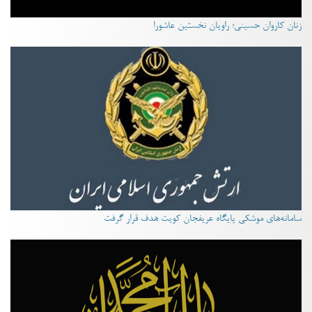
زنان کاروان حسینی؛ راویان نخستین عاشورا
سامانه‌های موشکی پایگاه عریفجان کویت هدف قرار گرفت