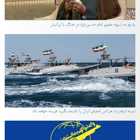
پاسخ به شبهه حضور امام حسین(ع) در جنگ با ایرانیان
تنبیه ابرقدرت؛ هرکس امضای ایران را نادیده بگیرد هزینه خواهد داد