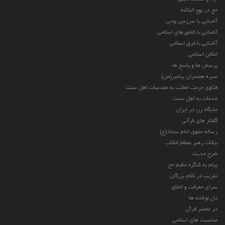
حج در نهج البلاغه
آشنایی با سرزمین وحی
آشنایی با کشورهای اسلامی
آشنایی با فرق اسلامی
اماکن اسلامی
پرسش ها و پاسخ ها
سیره همسران پیامبر(ص)
فتاوی حرمت اهانت به مقدسات اهل سنت
خدمات به اهل سنت
جایگاه زن در ایران
گفتار های قرآنی
رساله حقوق امام سجاد(ع)
بیانات رهبر معظم انقلاب
شرح حدیث
پیام به کنگره عظیم حج
تقریب در کلام بزرگان
سرای معرفت و اخلاق
دل نوشته ها
در محضر قرآن
مناسبت های اسلامی