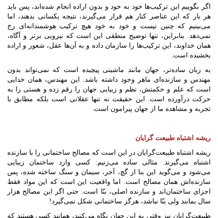
اگر بگوییم این ترکیب‌ها خود به خود و بدون اراده انجام شده‌اند، پس باید
هر بار که این عناصر کنار هم قرار می‌گیرند، نتیجه یکسانی بدهند، اما
می‌بینیم که چنین نیست و خود به خود هیچ ترکیب هوشمندانه‌ای رخ
نمی‌دهد. بنابراین، تنها توضیح منطقی این است که نیرویی برتر و آگاه،
همان خداوند، این ترکیب‌ها را سازمان داده و به آن‌ها عقل، شعور و اراده
بخشیده است.
به زبان ساده‌تر، جهان مانند ماشینی پیچیده است که نمی‌تواند بدون
مهندس و سازنده‌ای ماهر وجود داشته باشد. این مهندس، همان خدایی
است که علم و حکمتش، نظم و زیبایی جهان را رقم زده و هستی را به
حرکت درآورده است. این حقیقت نه تنها عقلانی است بلکه مطابق با
تجربه و مشاهده ما از جهان پیرامون است.
ریشه اشتباه طبیعت گرایان
ریشه اشتباه طبیعت‌گرایان در این است که مصالح ساختمانی را با سازنده
اشتباه می‌گیرند. مثالی ساده می‌زنیم: کسی وارد ساختمان زیبایی
می‌شود و می‌گوید این بنا از گچ، آجر، سیمان و سنگ ساخته شده، پس
سازنده‌اش همان مصالح است. اما واقعیت این است که این مواد فقط
اجزای ساختمان‌اند و سازنده اصلی، بنّا است. حتی اگر این مصالح هزار
سال بمانند ولی بنّا نباشد، هرگز ساختمانی شکل نمی‌گیرد!
طبیعت‌گرایان نیز وقتی به این جهان نگاه می‌کنند، همانند کسی هستند که