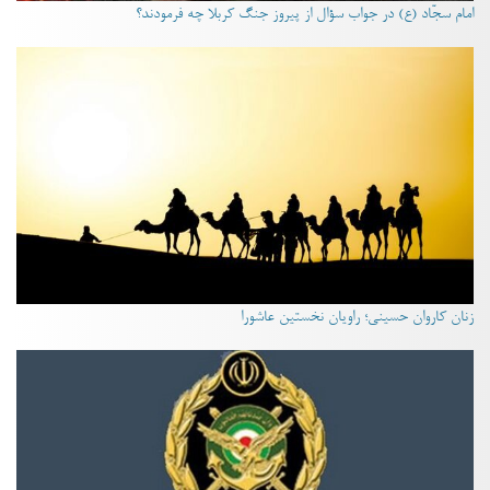
امام سجّاد (ع) در جواب سؤال از پیروز جنگ کربلا چه فرمودند؟
زنان کاروان حسینی؛ راویان نخستین عاشورا