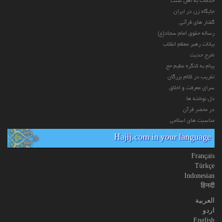
خدمات به اهل سنت
جایگاه زن در ایران
گفتار های قرآنی
رساله حقوق امام سجاد(ع)
بیانات رهبر معظم انقلاب
شرح حدیث
پیام به کنگره عظیم حج
تقریب در کلام بزرگان
سرای معرفت و اخلاق
دل نوشته ها
در محضر قرآن
مناسبت های اسلامی
Hajij.com in your language
Français
Türkçe
Indonesian
हिनदी
العربیة
اردو
English