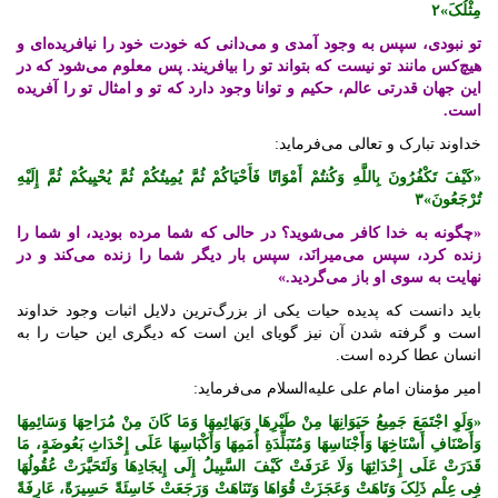
مِثْلُکَ»۲
تو نبودی، سپس به وجود آمدی و می‌دانی که خودت خود را نیافریده‌ای و
هیچ‌کس مانند تو نیست که بتواند تو را بیافریند. پس معلوم می‌شود که در
این جهان قدرتی عالم، حکیم و توانا وجود دارد که تو و امثال تو را آفریده
است.
خداوند تبارک و تعالی می‌فرماید:
«کَیْفَ تَکْفُرُونَ بِاللَّهِ وَکُنتُمْ أَمْوَاتًا فَأَحْیَاکُمْ ثُمَّ یُمِیتُکُمْ ثُمَّ یُحْیِیکُمْ ثُمَّ إِلَیْهِ
تُرْجَعُونَ»۳
«چگونه به خدا کافر می‌شوید؟ در حالی که شما مرده بودید، او شما را
زنده کرد، سپس می‌میرانَد، سپس بار دیگر شما را زنده می‌کند و در
نهایت به سوی او باز می‌گردید.»
باید دانست که پدیده حیات یکی از بزرگ‌ترین دلایل اثبات وجود خداوند
است و گرفته شدن آن نیز گویای این است که دیگری این حیات را به
انسان عطا کرده است.
امیر مؤمنان امام علی علیه‌السلام می‌فرماید:
«وَلَوِ اجْتَمَعَ جَمِیعُ حَیَوَانِهَا مِنْ طَیْرِهَا وَبَهَائِمِهَا وَمَا کَانَ مِنْ مُرَاحِهَا وَسَائِمِهَا
وَأَصْنَافِ أَسْنَاخِهَا وَأَجْنَاسِهَا وَمُتَبَلِّدَةِ أُمَمِهَا وَأَکْبَاسِهَا عَلَی إِحْدَاثِ بَعُوضَةٍ، مَا
قَدَرَتْ عَلَی إِحْدَاثِهَا وَلَا عَرَفَتْ کَیْفَ السَّبِیلُ إِلَی إِیجَادِهَا وَلَتَحَیَّرَتْ عُقُولُهَا
فِی عِلْمِ ذَلِکَ وَتَاهَتْ وَعَجَزَتْ قُوَاهَا وَتَنَاهَتْ وَرَجَعَتْ خَاسِئَةً حَسِیرَةً، عَارِفَةً