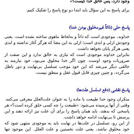
وجود دارد، پس خالق خدا کیست؟»
برای پاسخ به این سؤال باید ابتدا دو نوع پاسخ را تفکیک کنیم:
پاسخ حلی (ذاتاً غیرمخلوق بودن خدا)
خداوند، موجودی است که ذاتاً و به‌لحاظ ماهوی ساخته نشده است. یعنی
وجودش ازلی و ابدی است؛ ازلی به این معنا که هرگز آغاز نداشته و ابدی
یعنی هرگز پایان نخواهد داشت.
بنابراین خداوند موجودی است که نیازی به خالق ندارد و این صفت از
ضروریات وجود اوست. چون اگر خدا مخلوق می‌بود، خود نیازمند به
خالقی دیگر می‌شد که این خود موجب تسلسل بی‌نهایت و دور باطل
می‌گردد، و چنین چیزی قابل قبول عقل و منطق نیست.
پاسخ نقضی (دفع تسلسل علت‌ها)
منکران وجود خدا طبیعت یا ماده را به عنوان علت‌العلل معرفی می‌کنند.
وقتی از آنها پرسیده می‌شود: «طبیعت را چه کسی خلق کرده است؟» هر
پاسخی که بدهند، باید همان پاسخ را برای آن علت نیز ارائه دهند و این
پرسش تا بی‌نهایت ادامه خواهد داشت.
از این رو، تسلسل در علت‌ها در نهایت باید به موجودی منتهی شود که
خود مخلوق نباشد، یعنی علت نخستین و علت العلل. این موجود تنها