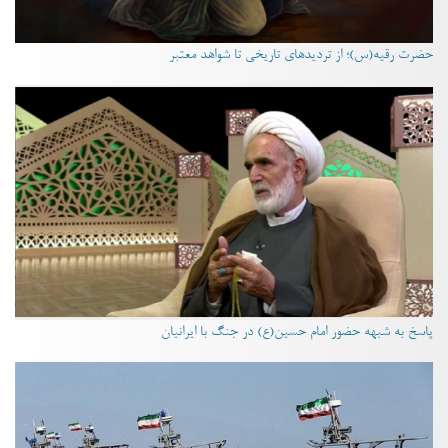
حضرت رقیه(س)؛ از تردیدهای تاریخی تا شواهد معتبر
پاسخ به شبهه حضور امام حسین(ع) در جنگ با ایرانیان