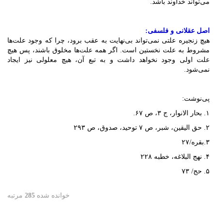
می‌تواند خداوند باشد.
اصل عقلانی و فلسفی:
هیچ زنجیره علتی نمی‌تواند بی‌نهایت به عقب برود، چرا که وجود علت‌ها
مشروط به علت نخستین است. اگر همه علت‌ها مخلوق باشند، پس هیچ
علت اولی وجود نخواهد داشت و به تبع آن، هیچ معلولی نیز ایجاد
نمی‌شود.
پی‌نوشت:
۱. بحار الانوار، ج ۳، ص ۶۷.
۲. حق الیقین، شبر، ص ۷ توحید، صدوق، ص ۲۹۳
۳.بقره/۲۷
۴. نهج البلاغه، خطبه ۲۲۸
۵. حج/ ۷۳
خوانده شده
285
مرتبه