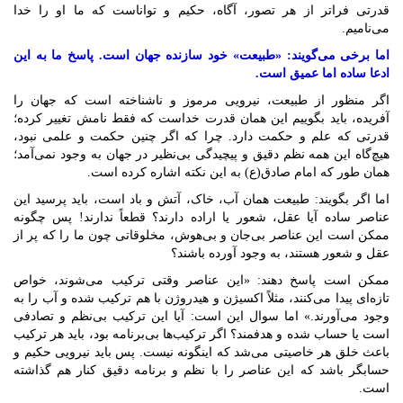
قدرتی فراتر از هر تصور، آگاه، حکیم و تواناست که ما او را خدا
می‌نامیم.
اما برخی می‌گویند: «طبیعت» خود سازنده جهان است. پاسخ ما به این
ادعا ساده اما عمیق است.
اگر منظور از طبیعت، نیرویی مرموز و ناشناخته است که جهان را
آفریده، باید بگوییم این همان قدرت خداست که فقط نامش تغییر کرده؛
قدرتی که علم و حکمت دارد. چرا که اگر چنین حکمت و علمی نبود،
هیچ‌گاه این همه نظم دقیق و پیچیدگی بی‌نظیر در جهان به وجود نمی‌آمد؛
همان طور که امام صادق(ع) به این نکته اشاره کرده است.
اما اگر بگویند: طبیعت همان آب، خاک، آتش و باد است، باید پرسید این
عناصر ساده آیا عقل، شعور یا اراده دارند؟ قطعاً ندارند! پس چگونه
ممکن است این عناصر بی‌جان و بی‌هوش، مخلوقاتی چون ما را که پر از
عقل و شعور هستند، به وجود آورده باشند؟
ممکن است پاسخ دهند: «این عناصر وقتی ترکیب می‌شوند، خواص
تازه‌ای پیدا می‌کنند، مثلاً اکسیژن و هیدروژن با هم ترکیب شده و آب را به
وجود می‌آورند.» اما سوال این است: آیا این ترکیب بی‌نظم و تصادفی
است یا حساب شده و هدفمند؟ اگر ترکیب‌ها بی‌برنامه بود، باید هر ترکیب
باعث خلق هر خاصیتی می‌شد که اینگونه نیست. پس باید نیرویی حکیم و
حسابگر باشد که این عناصر را با نظم و برنامه دقیق کنار هم گذاشته
است.