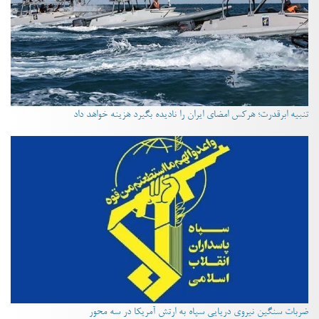
تنبیه ابرقدرت؛ هرکس امضای ایران را نادیده بگیرد هزینه خواهد داد
ضربات سنگین نیروی دریایی سپاه به ارتش آمریکا در سه محور