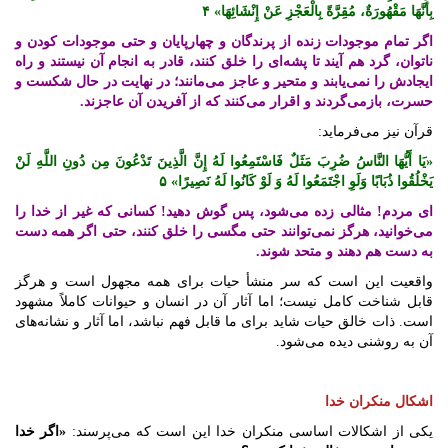
بِأَنَّهَا مَقْهُورَةٌ، مُقِرَّةً بِالْعَجْزِ عَنْ إِنْشَائِهَا» ۴
اگر تمام موجودات زنده از پرندگان و چهارپایان و حتی موجودات کودن و
ناتوان، گرد هم آیند تا پشه‌ای را خلق کنند، قادر به انجام آن نیستند و راه
ایجادش را نمی‌یابند و متحیر و عاجز می‌مانند؛ در نهایت در حال شکست و
حسرت، بازمی‌گردند و اقرار می‌کنند که از آفریدن آن عاجزند.
قرآن نیز می‌فرماید:
«یَا أَیُّهَا النَّاسُ ضُرِبَ مَثَلٌ فَاسْتَمِعُوا لَهُ إِنَّ الَّذِینَ تَدْعُونَ مِن دُونِ اللَّهِ لَنْ
یَخْلُقُوا ذُبَابًا وَلَوِ اجْتَمَعُوا لَهُ وَ لَوْ کَانُوا لَهُ نَصِیرًا» ۵
ای مردم! مثالی زده می‌شود، پس گوش دهید! کسانی که غیر از خدا را
می‌خوانید، هرگز نمی‌توانند حتی مگسی را خلق کنند، حتی اگر همه دست
به دست هم دهند و متحد شوند.
واقعیت این است که سر منشأ حیات برای همه مجهول است و هرگز
قابل شناخت کامل نیست؛ اما آثار آن در انسان و حیوانات کاملاً مشهود
است. ذات خالق حیات شاید برای ما قابل فهم نباشد، اما آثار و نشانه‌های
آن به روشنی دیده می‌شود.
اشکال منکران خدا
یکی از اشکالات اساسی منکران خدا این است که می‌پرسند:
«اگر خدا