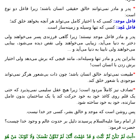
*
پدر و مادر نمی‌توانند خالق حقیقی انسان باشند؛ زیرا فاعل دو نوع
است:
فاعل موجد:
کسی که با اختیار کامل می‌تواند هر آنچه بخواهد خلق کند؛
فاعل مُعِد:
کسی که تنها وسیله و زمینه‌ساز است.
پدر و مادر فاعل موجد نیستند؛ زیرا گاهی فرزندی پسر می‌خواهند ولی
دختر به دنیا می‌آید، زیبایی می‌خواهند ولی نقص دیده می‌شود، بینایی
می‌خواهند ولی نابینا به دنیا می‌آید و ...
بنابراین پدر و مادر تنها وسیله‌اند، مانند قیچی که برش می‌دهد ولی اختیار
برش زدن با انسان است!
*
طبیعت نمی‌تواند خالق انسان باشد؛ چون ذات بی‌شعور هرگز نمی‌تواند
موجودی با شعور خلق کند.
*
تصادف نیز کاملاً مردود است؛ زیرا هیچ عقل سلیمی نمی‌پذیرد که حتی
یک قلم روی کاغذ خود به خود حرکت کند یا یک ساختمان بدون عامل
سازنده، خود به خود ساخته شود.
پس روشن است که موجد و خالق بشر، کسی جز خدا نیست.
از امام رضا علیه‌السلام پرسیدند دلیل بر حدوث عالم و وجود خدا چیست؟
حضرت فرمود:
«أَنتَ لَمْ تَکُنْ ثُمَّ کُنْتَ وَ قَدْ عَلِمْتَ أَنَّکَ لَمْ تُکَوِّنْ نَفْسَکَ وَلَا کَوْنَکَ مَنْ هُوَ