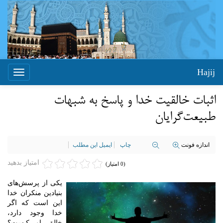
Hajij
Toggle
igation
اثبات خالقیت خدا و پاسخ به شبهات
طبیعت‌گرایان
اندازه فونت
چاپ
ایمیل این مطلب
امتیاز بدهید
(0 امتیاز)
یکی از پرسش‌های
بنیادین منکران خدا
این است که اگر
خدا وجود دارد،
خالق او کیست؟