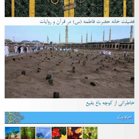
فضیلت خانه حضرت فاطمه (س) در قرآن و روایات
خاطراتی از کوچه باغ بقیع
احادیث