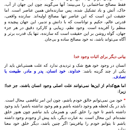
فقط مصالح ساختمانی را می‌بینند؛ آنها می‌گویند چون این جهان از آب،
خاک، آتش و باد تشکیل شده، پس سازنده‌اش همین عناصر است. اما
حقیقت این است که این عناصر تنها مصالح اولیه‌اند. سازنده واقعی،
قدرتی عالم، حکیم و تواناست که با دانش و تدبیر، این جهان پیچیده و
منظم را آفریده است. وجود نظم، زیبایی و کارکرد دقیق در هر جزء
جهان، گواه روشن بر این حقیقت است که سازنده، تنها یک قدرت برتر و
آگاه می‌تواند باشد، نه خود مصالح ساده و بی‌جان.
بیانی دیگر برای اثبات وجود خدا
انسان در وجود خود هیچ شک و تردیدی ندارد که علت هستی‌اش باید از
یکی از چند گزینه باشد:
خداوند
،
خود انسان
،
پدر و مادر
،
طبیعت یا
تصادف.
اما هیچ‌کدام از این‌ها نمی‌توانند علت اصلی وجود انسان باشند، جز خدا؛
زیرا:
*
خود من نمی‌توانم خالق خودم باشم، چون این امر تناقضی محال است.
باید در یک لحظه هم وجود داشته باشم و هم وجود نداشته باشم! باید وجود
داشته باشم تا خود را خلق کنم، و همزمان باید نباشم چون هنوز خلق
نشده‌ام. این محال است. به عبارت دیگر، باید پیش از وجودم وجود داشته
باشم تا بتوانم خودم را بیافرینم؛ اگر چنین باشد، دیگر خلق خود معنا
ندارد.