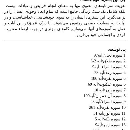
تقویت سرمایه‌های معنوی تنها به معنای انجام فرایض و عبادات نیست،
بلکه شامل یک سبک زندگی جامع است که تمام ابعاد وجودی انسان را در
بر می‌گیرد. این بسترها، انسان را به سوی خودشناسی، خداشناسی، و در
نهایت به سعادت حقیقی رهنمون می‌شوند. با درک عمیق‌تر این آیات و
عمل به آموزه‌های آنها، می‌توانیم گام‌های مؤثری در جهت ارتقاء معنویت
فردی و اجتماعی خود برداریم.
پی نوشت:
1.سوره نحل/ آیه97
2.سوره طلاق/آیه 2-3
3.سوره اسراء، آیه9
4.سوره رعد/آیه 28
5.سوره بقره/آیه 186
6.سوره عنکبوت/آیه 69
7.سوره زمر/آیه 10
8.سوره آل عمران/آیه190
9.سوره اسراء/آیه 23
10.سوره بقره/آیه 261
11.سوره نور/آیه 31
12.سوره بیّنه/آیه 5
13.سوره زمر/آیه9