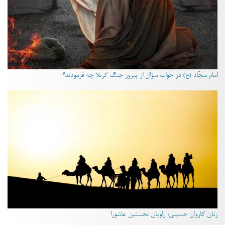
امام سجّاد (ع) در جواب سؤال از پیروز جنگ کربلا چه فرمودند؟
زنان کاروان حسینی؛ راویان نخستین عاشورا