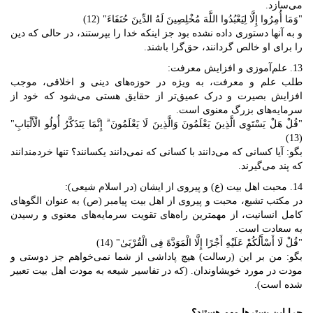
می‌سازد.
"وَمَا أُمِرُوا إِلَّا لِیَعْبُدُوا اللَّهَ مُخْلِصِینَ لَهُ الدِّینَ حُنَفَاءَ" (12)
و به آنها دستوری داده نشده بود جز اینکه خدا را بپرستند، در حالی که دین
را برای او خالص گردانند، حق‌گرا باشند.
13. علم‌آموزی و افزایش معرفت:
طلب علم و معرفت، به ویژه در حوزه‌های دینی و اخلاقی، موجب
افزایش بصیرت و درک عمیق‌تر از حقایق هستی می‌شود که خود از
سرمایه‌های بزرگ معنوی است.
"قُلْ هَلْ یَسْتَوِی الَّذِینَ یَعْلَمُونَ وَالَّذِینَ لَا یَعْلَمُونَ ۗ إِنَّمَا یَتَذَکَّرُ أُولُو الْأَلْبَابِ"
(13)
بگو: آیا کسانی که می‌دانند با کسانی که نمی‌دانند یکسانند؟ تنها خردمندانند
که پند می‌گیرند.
14. محبت اهل بیت (ع) و پیروی از ایشان (در اسلام شیعی):
در مکتب تشیع، محبت و پیروی از اهل بیت پیامبر (ص) به عنوان الگوهای
کامل انسانیت، از مهمترین راه‌های تقویت سرمایه‌های معنوی و رسیدن
به سعادت است.
"قُلْ لَا أَسْأَلُکُمْ عَلَیْهِ أَجْرًا إِلَّا الْمَوَدَّةَ فِی الْقُرْبَیٰ" (14)
بگو: من بر این (رسالت) هیچ پاداشی از شما نمی‌خواهم جز دوستی و
مودت در مورد خویشاوندان. (که در تفاسیر شیعه به مودت اهل بیت تعبیر
شده است).
چرا این بسترها مهم هستند؟