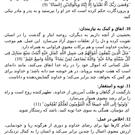
"وَقَضَیٰ رَبُّکَ أَلَّا تَعْبُدُوا إِلَّا إِیَّاهُ وَبِالْوَالِدَیْنِ إِحْسَانًا" (9)
و پروردگارت حکم کرده است که جز او را نپرستید و به پدر و مادر نیکی
کنید.
10. انفاق و کمک به نیازمندان:
بخشیدن از آنچه داریم به دیگران، روحیه ایثار و گذشت را در انسان
تقویت کرده و دل را از تعلقات دنیوی آزاد می‌سازد. این عمل، هم موجب
رضایت خداوند است و هم برکات معنوی فراوانی به همراه دارد.
"مَثَلُ الَّذِینَ یُنْفِقُونَ أَمْوَالَهُمْ فِی سَبِیلِ اللَّهِ کَمَثَلِ حَبَّةٍ أَنْبَتَتْ سَبْعَ سَنَابِلَ فِی
کُلِّ سُنْبُلَةٍ مِائَةُ حَبَّةٍ ۗ وَاللَّهُ یُضَاعِفُ لِمَنْ یَشَاءُ ۗ وَاللَّهُ وَاسِعٌ عَلِیمٌ" (10)
مَثَل کسانی که اموال خود را در راه خدا انفاق می‌کنند، مانند دانه‌ای
است که هفت خوشه برویاند، در هر خوشه صد دانه باشد؛ و خداوند برای
هر کس که بخواهد، چند برابر می‌کند؛ و خداوند گشایش‌دهنده و داناست.
11. توبه و استغفار:
بازگشت از گناهان و طلب آمرزش از خداوند، تطهیرکننده روح است و راه
را برای رشد معنوی هموار می‌سازد.
"وَتُوبُوا إِلَی اللَّهِ جَمِیعًا أَیُّهَ الْمُؤْمِنُونَ لَعَلَّکُمْ تُفْلِحُونَ" (11)
ای مؤمنان، همگی به سوی خدا توبه کنید، باشد که رستگار شوید.
12. اخلاص در عمل:
انجام کارها تنها برای رضای خداوند و دوری از هرگونه ریا و خودنمایی،
ارزش معنوی اعمال را چندین برابر می‌کند و انسان را به کمال نزدیک‌تر