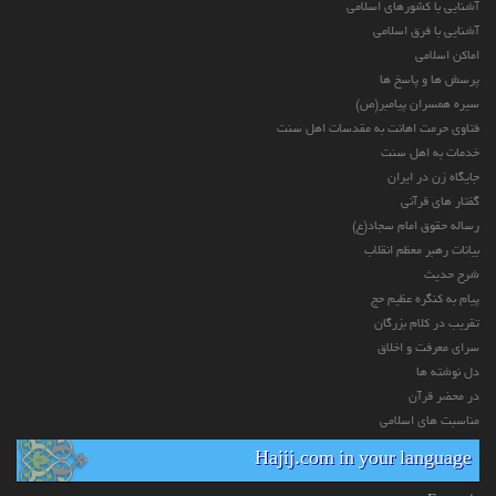
آشنایی با کشورهای اسلامی
آشنایی با فرق اسلامی
اماکن اسلامی
پرسش ها و پاسخ ها
سیره همسران پیامبر(ص)
فتاوی حرمت اهانت به مقدسات اهل سنت
خدمات به اهل سنت
جایگاه زن در ایران
گفتار های قرآنی
رساله حقوق امام سجاد(ع)
بیانات رهبر معظم انقلاب
شرح حدیث
پیام به کنگره عظیم حج
تقریب در کلام بزرگان
سرای معرفت و اخلاق
دل نوشته ها
در محضر قرآن
مناسبت های اسلامی
Hajij.com in your language