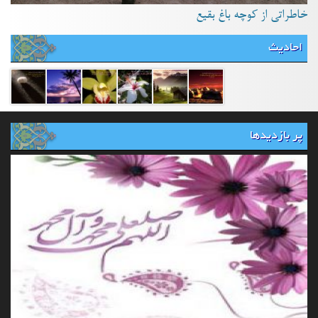
خاطراتی از کوچه باغ بقیع
احادیث
پر بازدیدها