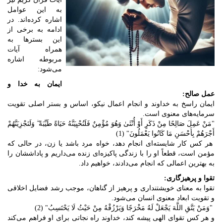
به این عوامل
اشاره کرده‌اند. در
ادامه به برخی از
این بسترها به
همراه آیات
مربوطه اشاره
می‌شود:
ایمان به خدا و
عمل صالح:
ایمان راسخ به خداوند و انجام اعمال نیکو، اساس و بستر اصلی تقویت
سرمایه‌های معنوی است.
"مَنْ عَمِلَ صَالِحًا مِنْ ذَکَرٍ أَوْ أُنْثَیٰ وَهُوَ مُؤْمِنٌ فَلَنُحْیِیَنَّهُ حَیَاةً طَیِّبَةً ۖ وَلَنَجْزِیَنَّهُمْ
أَجْرَهُمْ بِأَحْسَنِ مَا کَانُوا یَعْمَلُونَ" (1)
هر کس کار شایسته‌ای انجام دهد، خواه مرد باشد یا زن، در حالی که
مؤمن است، قطعاً او را با زندگی پاکیزه‌ای زنده می‌داریم و پاداششان را
به بهترین اعمالی که انجام می‌دادند، خواهیم داد.
تقوا و پرهیزگاری:
تقوا به معنای خویشتنداری و پرهیز از گناهان، موجب رشد فضایل اخلاقی
و تقویت ابعاد معنوی انسان می‌شود.
"وَمَنْ یَتَّقِ اللَّهَ یَجْعَلْ لَهُ مَخْرَجًا وَیَرْزُقْهُ مِنْ حَیْثُ لَا یَحْتَسِبُ" (2)
و هر کس تقوای الهی پیشه کند، خداوند راه نجاتی برای او فراهم می‌کند