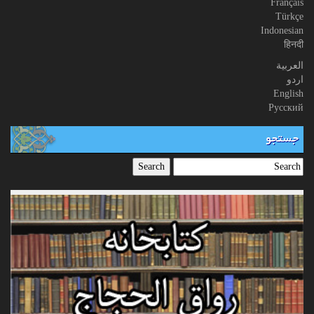
Français
Türkçe
Indonesian
हिनदी
العربیة
اردو
English
Русский
جستجو