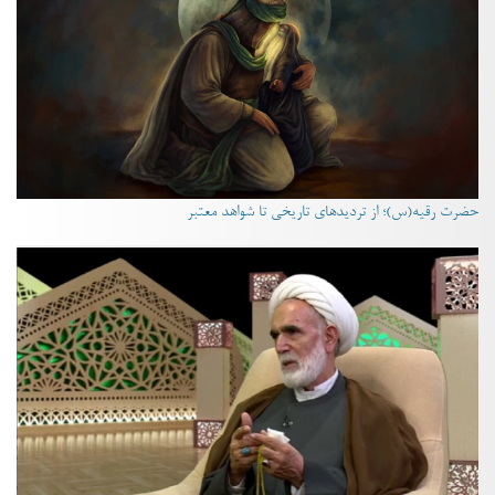
حضرت رقیه(س)؛ از تردیدهای تاریخی تا شواهد معتبر