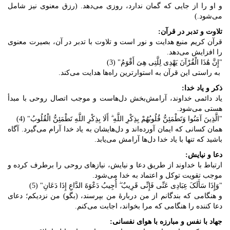
و او را از جایی که گمان ندارد، روزی می‌دهد. (رزق معنوی نیز شامل
می‌شود.)
تلاوت و تدبر در قرآن:
قرآن کریم منبع هدایت و نور است و تلاوت با تدبر در آن، بصیرت معنوی
را افزایش می‌دهد.
"إِنَّ هَٰذَا الْقُرْآنَ یَهْدِی لِلَّتِی هِیَ أَقْوَمُ" (3)
به راستی این قرآن به استوارترین راه‌ها هدایت می‌کند.
ذکر و یاد خدا:
یاد دائمی خداوند، آرامش‌بخش دل‌هاست و موجب اتصال روحی با مبدأ
هستی می‌شود.
"الَّذِینَ آمَنُوا وَتَطْمَئِنُّ قُلُوبُهُمْ بِذِکْرِ اللَّهِ ۗ أَلَا بِذِکْرِ اللَّهِ تَطْمَئِنُّ الْقُلُوبُ" (4)
همان کسانی که ایمان آورده‌اند و دل‌هایشان به یاد خدا آرام می‌گیرد. آگاه
باشید که تنها با یاد خدا دل‌ها آرامش می‌یابد.
دعا و نیایش:
ارتباط با خداوند از طریق دعا و نیایش، نیازهای روحی را برطرف کرده و
موجب تقویت توکل و اعتماد به خدا می‌شود.
"وَإِذَا سَأَلَکَ عِبَادِی عَنِّی فَإِنِّی قَرِیبٌ ۖ أُجِیبُ دَعْوَةَ الدَّاعِ إِذَا دَعَانِ" (5)
و هنگامی که بندگانم از من دربارهٔ من بپرسند، (بگو) من نزدیکم؛ دعای
دعا کننده را هنگامی که مرا بخواند، اجابت می‌کنم.
جهاد با نفس و مبارزه با هوای نفسانی: