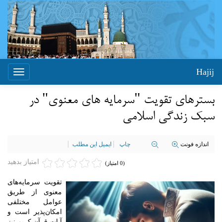
Hajij
Toggle
igation
بسترهای تقویت "سرمایه های معنوی" در
سبک زندگی اسلامی
اندازه فونت
چاپ
ایمیل این مطلب
امتیاز بدهید
(0 امتیاز)
تقویت سرمایه‌های
معنوی از طریق
عوامل مختلفی
امکان‌پذیر است و
آیات قرآن کریم نیز