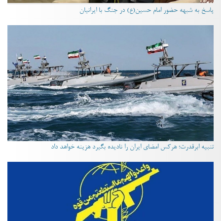
پاسخ به شبهه حضور امام حسین(ع) در جنگ با ایرانیان
تنبیه ابرقدرت؛ هرکس امضای ایران را نادیده بگیرد هزینه خواهد داد