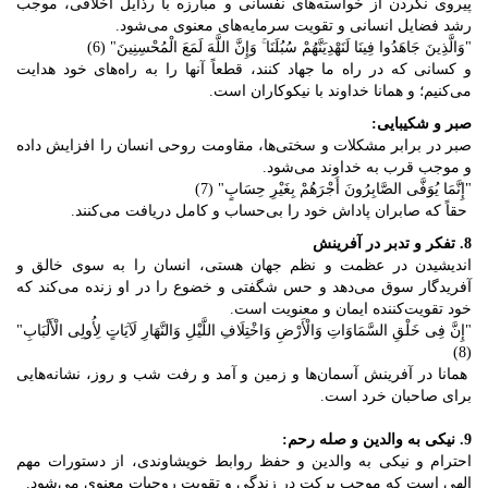
پیروی نکردن از خواسته‌های نفسانی و مبارزه با رذایل اخلاقی، موجب
رشد فضایل انسانی و تقویت سرمایه‌های معنوی می‌شود.
"وَالَّذِینَ جَاهَدُوا فِینَا لَنَهْدِیَنَّهُمْ سُبُلَنَا ۚ وَإِنَّ اللَّهَ لَمَعَ الْمُحْسِنِینَ" (6)
و کسانی که در راه ما جهاد کنند، قطعاً آنها را به راه‌های خود هدایت
می‌کنیم؛ و همانا خداوند با نیکوکاران است.
صبر و شکیبایی:
صبر در برابر مشکلات و سختی‌ها، مقاومت روحی انسان را افزایش داده
و موجب قرب به خداوند می‌شود.
"إِنَّمَا یُوَفَّی الصَّابِرُونَ أَجْرَهُمْ بِغَیْرِ حِسَابٍ" (7)
حقاً که صابران پاداش خود را بی‌حساب و کامل دریافت می‌کنند.
8. تفکر و تدبر در آفرینش
اندیشیدن در عظمت و نظم جهان هستی، انسان را به سوی خالق و
آفریدگار سوق می‌دهد و حس شگفتی و خضوع را در او زنده می‌کند که
خود تقویت‌کننده ایمان و معنویت است.
"إِنَّ فِی خَلْقِ السَّمَاوَاتِ وَالْأَرْضِ وَاخْتِلَافِ اللَّیْلِ وَالنَّهَارِ لَآیَاتٍ لِأُولِی الْأَلْبَابِ"
(8)
همانا در آفرینش آسمان‌ها و زمین و آمد و رفت شب و روز، نشانه‌هایی
برای صاحبان خرد است.
9. نیکی به والدین و صله رحم:
احترام و نیکی به والدین و حفظ روابط خویشاوندی، از دستورات مهم
الهی است که موجب برکت در زندگی و تقویت روحیات معنوی می‌شود.