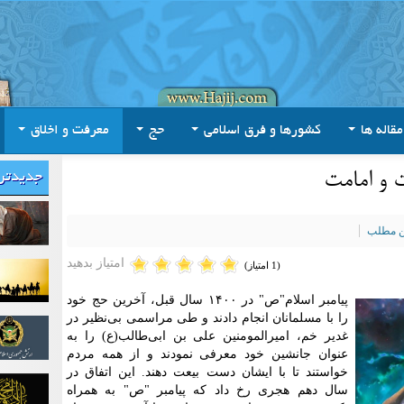
مقاله ها
کشورها و فرق اسلامی
حج
معرفت و اخلاق
 و امامت
جدیدتر
ین مطلب
امتیاز بدهید
(1 امتیاز)
پیامبر اسلام"ص" در ۱۴۰۰ سال قبل، آخرین حج خود
را با مسلمانان انجام دادند و طی مراسمی بی‌نظیر در
غدیر خم، امیرالمومنین علی بن ابی‌طالب(ع) را به
عنوان جانشین خود معرفی نمودند و از همه مردم
خواستند تا با ایشان دست بیعت دهند. این اتفاق در
سال دهم هجری رخ داد که پیامبر "ص" به همراه