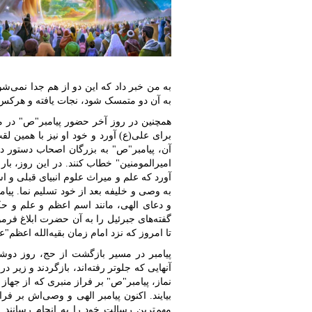
به من خبر داد که این دو از هم جدا نمی‌ش
به آن دو متمسک شود، نجات یافته و هرکس 
همچنین در روز آخر حضور پیامبر"ص" در م
برای علی(ع) آورد و خود او نیز با همین لق
آن، پیامبر"ص" به بزرگان اصحاب دستور دادن
امیرالمومنین" خطاب کنند. در این روز، با
آورد که علم و میراث علوم انبیای قبلی و اس
به وصی و خلیفه بعد از خود تسلیم نما. پی
و دعای الهی، مانند اسم اعظم و علم و حکم
گفته‌های جبرئیل را به آن حضرت ابلاغ فرمود
تا امروز که نزد امام زمان بقیه‌الله اعظم"
پیامبر در مسیر بازگشت از حج، روز دوشن
آنهایی که جلوتر رفته‌اند، بازگردند و زیر
نماز، پیامبر"ص" بر فراز منبری که از جهاز شت
بیایند. اکنون پیامبر الهی و وصی‌اش بر فر
مهم‌ترین رسالت خود را به انجام رسانند. 