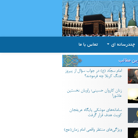
چندرسانه ای
تماس با ما
ین مطالب
امام سجّاد (ع) در جواب سؤال از پیروز
جنگ کربلا چه فرمودند؟
زنان کاروان حسینی؛ راویان نخستین
عاشورا
سامانه‌های موشکی پایگاه عریفجان
کویت هدف قرار گرفت
ویژگی‌های منتظر واقعی امام زمان(عج)