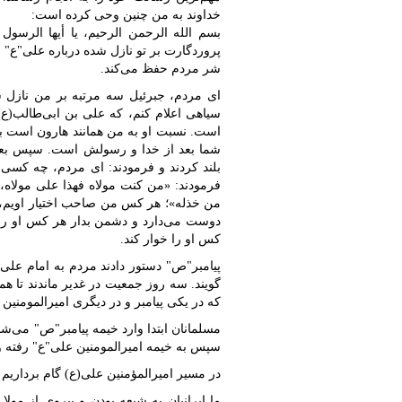
خداوند به من چنین وحی کرده است:
بسم الله الرحمن الرحیم، یا أیها الرسول 
پروردگارت بر تو نازل شده درباره علی"ع" و 
شر مردم حفظ می‌کند.
ای مردم، جبرئیل سه مرتبه بر من نازل شد
سیاهی اعلام کنم، که علی بن ابی‌طالب(ع
است. نسبت او به من همانند هارون است به
شما بعد از خدا و رسولش است. سپس بعضی 
بلند کردند و فرمودند: ای مردم، چه کسی
فرمودند: «من کنت مولاه فهذا علی مولاه، 
من خذله»؛ هر کس من صاحب اختیار اویم، 
دوست می‌دارد و دشمن بدار هر کس او را د
کس او را خوار کند.
پیامبر"ص" دستور دادند مردم به امام علی (
گویند. سه روز جمعیت در غدیر ماندند تا همگ
که در یکی پیامبر و در دیگری امیرالمومنین
مسلمانان ابتدا وارد خیمه پیامبر"ص" می‌شد
سپس به خیمه امیرالمومنین علی"ع" رفته و 
در مسیر امیرالمؤمنین علی(ع) گام برداریم