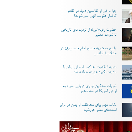
چرا برخی از ظالمین دنیا، در ظاهر
گرفتار عقوبت الهی نمی‌شوند؟
حضرت رقیه(س)؛ از تردیدهای تاریخی
تا شواهد معتبر
پاسخ به شبهه حضور امام حسین(ع) در
جنگ با ایرانیان
تنبیه ابرقدرت؛ هرکس امضای ایران را
نادیده بگیرد هزینه خواهد داد
ضربات سنگین نیروی دریایی سپاه به
ارتش آمریکا در سه محور
نکات مهم برای محافظت از بدن در برابر
اشعه‌های مضر خورشید