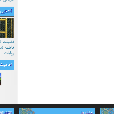
آشنایی 
فضیلت خ
فاطمه (س
روایات
احادیث
لینک ها
anguage