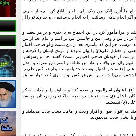
بلغ ما أُنزل إلیک من ربک، ای پیامبر! ابلاغ کن آنچه از طرف
اگر انجام ندهی رسالتت را به انجام نرسانده‌ای و خداوند تو را از
 و مرا مأمور کرد در این اجتماع به پا خیزم و بر هر سفید و
) برادر من و وصی من و جانشین من بر امتم و امام بعد از من
 موسی، جز این که پیامبری بعد از من نیست و او صاحب اختیار
از فضایل علی(ع) را بیان نمودند و بازوی ایشان را گرفته و
 بر شما از خودتان صاحب اختیارتر است؟ گفتند: خدا و رسولش.
اللهم وال من والاه، و عاد من عاداه، و انصر من نصره، و اخذل
علی (ع) صاحب اختیار اوست؛ خدایا دوست بدار هر کس علی را
شمن می‌دارد و یاور باش هر کس او را یاری کند، خوار نما هر
ع) با عنوان امیرالمومنین سلام کنند و خداوند را بر هدایت شکر
ان با علی (ع) بیعت نمایند. دو خیمه جداگانه زیر درختان برپا شد
 علی (ع) نشستند.
ند، به عنوان قبول و اقرار ولایت و امامت دست بیعت می‌دادند و
با ایشان بیعت می‌نمودند.
ما ایرانیان به شیعه بودن و پیروی از مولا علی(ع) افتخار می‌کنیم. امروز، با گذشت بیش از ۱۴۰۰ سال از