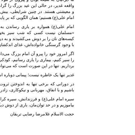
واقعه غدیر، در حالی این عید بزرگ را گرا
و معیشتی هستند. در چنین شرایطی، بیش ا
امام علی(ع) هستیم؛ همان الگویی که بر پایه
امام علی(ع) همواره بر یاری رساندن به
«مسلمان نیست کسی که شب سیر بخواب
کیسه‌های نان را بر دوش می‌کشیدند و به در 
با وجود گرسنگی خانواده‌اش، غذای اندکشان 
اگر امروز خود را پیرو آن امام بزرگ می‌دانی
را سیر کنیم، بیماری را یاری رسانیم، کودک
برداریم. تنها در این صورت است که می‌توانی
غدیر تنها یک خاطره نیست؛ پیمانی دوباره اس
در دورانی که برخی تنها به اندوختن ثرو
باشیم و با انفاق، مهربانی و نیکوکاری، زاد
سیره امام علی(ع) و فرزندانش، سیره کرامت
بیاموزیم و در حد توان‌مان، باری از دوش دی
حجت الاسلام غلامرضا رضایی تربقان