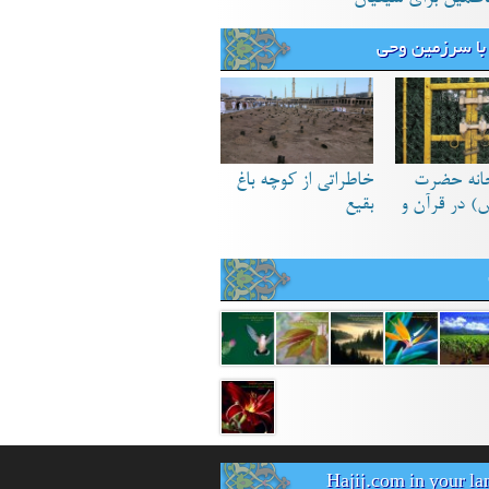
با سرزمین وحی
انه حضرت
خاطراتی از کوچه باغ
) در قرآن و
بقیع
Hajij.com in your l