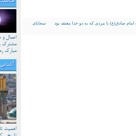
مناسبت 
امام صادق(ع) با مردی که به دو خدا معتقد بود
سجایای
اعمال و 
مشترک رو
مبارک رم
آشنایی ب
اهمیت تا
تاریخی ک