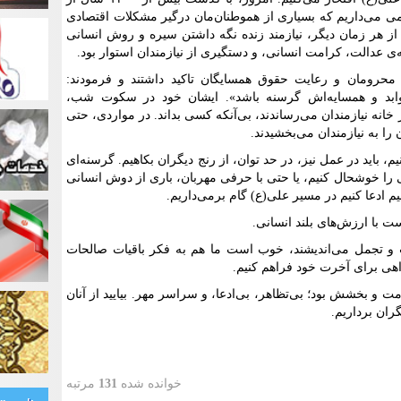
می می‌داریم که بسیاری از هموطنان‌مان درگیر مشکلات اقتصادی
ز هر زمان دیگر، نیازمند زنده نگه داشتن سیره و روش انسانی
‌ی عدالت، کرامت انسانی، و دستگیری از نیازمندان استوار بود.
 محرومان و رعایت حقوق همسایگان تاکید داشتند و فرمودند:
د و همسایه‌اش گرسنه باشد». ایشان خود در سکوت شب،
خانه نیازمندان می‌رساندند، بی‌آنکه کسی بداند. در مواردی، حتی
را به نیازمندان می‌بخشیدند.
م، باید در عمل نیز، در حد توان، از رنج دیگران بکاهیم. گرسنه‌ای
ی را خوشحال کنیم، یا حتی با حرفی مهربان، باری از دوش انسانی
م ادعا کنیم در مسیر علی(ع) گام برمی‌داریم.
ت با ارزش‌های بلند انسانی.
ت و تجمل می‌اندیشند، خوب است ما هم به فکر باقیات صالحات
راهی برای آخرت خود فراهم کنیم.
 و بخشش بود؛ بی‌تظاهر، بی‌ادعا، و سراسر مهر. بیایید از آنان
گران برداریم.
خوانده شده
131
مرتبه