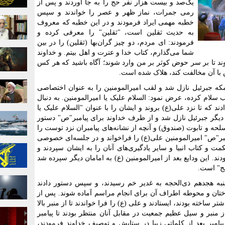
یک‌صد و بیست هزار نفر حج را به جا آوردند و پس از
رمی جمرات، نماز ظهر و عصر را خواندند و سپس
خطبه مهمی ایراد فرمودند و در این خطبه که معروف
به حدیث ثقلین است، "ثقلین" را معرفی کرده و
فرمودند: ای مردم، دو چیز گران‌بها (ثقلین) را در بین
شما می‌گذارم، کتاب خدا و عترت و اهل بیتم. و خداوند
وند تا بر سر حوض کوثر بر من وارد شوند؛ آگاه باشید که هر کس
با آن مخالفت کند، هلاک شده است.
که جبرئیل نازل شد و لقب امیرالمومنین را به عنوان اختصاصی
ب سلام کرده، عرض نمود: السلام علیک یا امیرالمومنین. به دنبال
د که تا نزد علی(ع) بروند و ایشان را با عنوان "السلام علیک یا
ر دیگر جبرئیل نازل شد و از طرف خداوند برای پیامبر"ص" دستور
لحه و تابوت (صندوق) و آنچه از نشانه‌های پیامبران نزد توست را
امبر"ص" امیرالمومنین علی(ع) را فراخواند و در جلسه‌ای خصوصی
ت و کتاب انبیا و سایر یادگیری‌های آنان را به ایشان سپردند و
ند.‌ این ودایع بعد از امیرالمومنین (ع) به امامان دیگر سپرده شد
عج" است.
به هجدهم ذی‌الحجه به غدیر خم رسیدند، و سپس دستور دادند
 درختان و محوطه اطراف آن برای انجام مراسم آماده شوند. پس از
ر ساخته بودند، ایستادند و علی (ع) را فرا خواندند تا از منبر بالا
از منبر و سیل عظیم جمعیت در مقابل آنان منتظر بودند تا پیامبر
پیامبر بعد از کلماتی زیبا در ستایش و توصیف خداوند فرمودند،