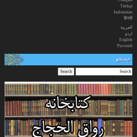
Türkçe
Indonesian
हिनदी
العربیة
اردو
English
Русский
جستجو