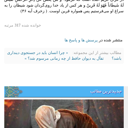
لَهُ شَیطَاناً فَهُوَ لَهُ قَرِینٌ و هر کس از یاد خدا روی‌گردان شود شیطان را به
سراغ او می‌فرستیم پس همواره قرین اوست. ( زخرف آیه ۳۶)‎‌‎‌‎‌‎‌
خوانده شده
317
مرتبه
منتشر شده در
پرسش ها و پاسخ ها
مطالب بیشتر از این مجموعه:
« چرا انسان باید در جستجوی دینداری
باشد؟
تفأل به دیوان حافظ از چه زمانی مرسوم شد؟ »
جدیدترین مطالب