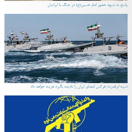
پاسخ به شبهه حضور امام حسین(ع) در جنگ با ایرانیان
تنبیه ابرقدرت؛ هرکس امضای ایران را نادیده بگیرد هزینه خواهد داد