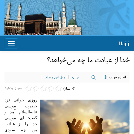
Hajij
Toggle
igation
خدا از عبادت ما چه می‌خواهد؟
اندازه فونت
چاپ
ایمیل این مطلب
امتیاز بدهید
(0 امتیاز)
روزی جوانی نزد
حضرت موسی
علیه‌السلام آمد و
گفت: ای موسی
خدا را از عبادت
من چه سودی