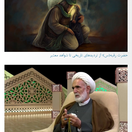
حضرت رقیه(س)؛ از تردیدهای تاریخی تا شواهد معتبر