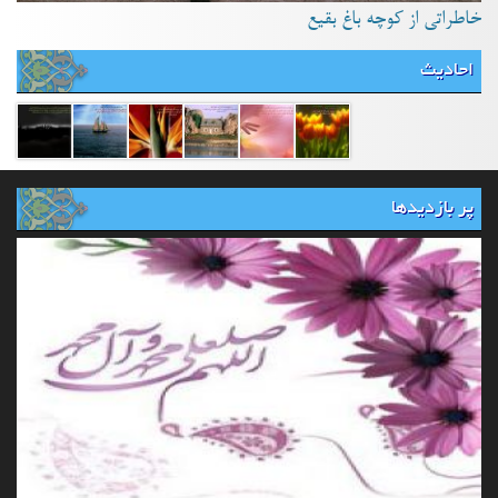
خاطراتی از کوچه باغ بقیع
احادیث
پر بازدیدها