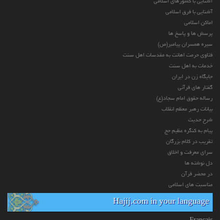
آشنایی با کشورهای اسلامی
آشنایی با فرق اسلامی
اماکن اسلامی
پرسش ها و پاسخ ها
سیره همسران پیامبر(ص)
فتاوی حرمت اهانت به مقدسات اهل سنت
خدمات به اهل سنت
جایگاه زن در ایران
گفتار های قرآنی
رساله حقوق امام سجاد(ع)
بیانات رهبر معظم انقلاب
شرح حدیث
پیام به کنگره عظیم حج
تقریب در کلام بزرگان
سرای معرفت و اخلاق
دل نوشته ها
در محضر قرآن
مناسبت های اسلامی
Hajij.com in your language
Français