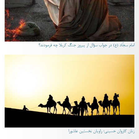
امام سجّاد (ع) در جواب سؤال از پیروز جنگ کربلا چه فرمودند؟
زنان کاروان حسینی؛ راویان نخستین عاشورا