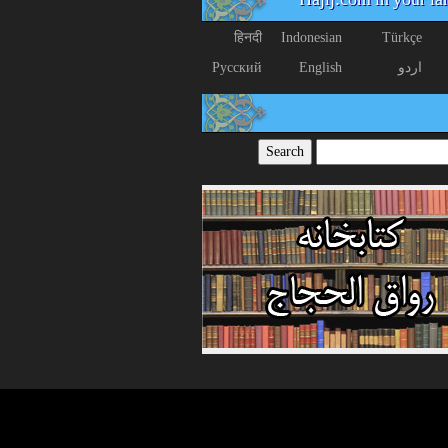
Hajij.com in your l
हिनदी
Indonesian
Türkçe
اردو
English
Русский