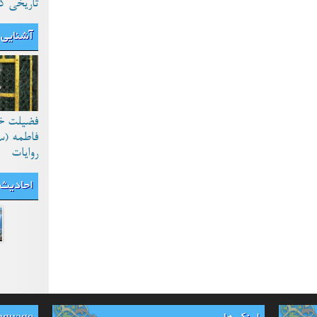
تاریخی ک
آشنایی 
فضیلت خ
فاطمه (س
روایات
احادیث