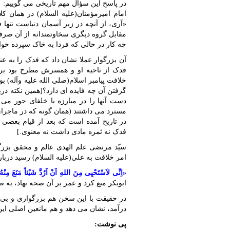
در پاسخ این سؤال مهم تاریخی می گوییم:
امام امیرمؤمنان(علیه السلام) در همان ک
«آری، از آنچه در زیر آسمان دنیاست تنها
مقابل گروه دیگری سخاوتمندانه از آن صرفن
چه کار در حالی که فردا به خاک سپرده خوا
آن بزرگوار عملا نشان داد که فدک را به ع
فدک از ناحیه او و همسرش مطرح بود برا
خلافت پیامبر اسلام(صلی الله علیه وآله) بو
گرفتن آن چه فایده ای دارد؟[همین نکته در
دست آنها را در مبارزه با خلفای جور می
مسترد می داشتند (همان گونه که در ماجر
در تاریخ آمده است که بعد از قیام بعضی 
فدک نه ثمره مادی داشت نه معنوی.]
سیّد مرتضی علم الهدی عالم و محقق بزرگ
امر خلافت به علی(علیه السلام) رسید درب
«اِنِّی لاَسْتَحْیِی مِنَ اللهِ اَنْ اَرُدَّ شَیْئاً مَنَعَ مِنْ
ابوبکر منع کرد و عمر بر آن صحه نهاد، به ص
در حقیقت با این سخن هم بزرگواری و بی ا
درآمد، نشان می دهد و هم مانعین اصلی ای
پی نوشت: