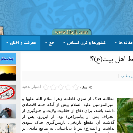
مقاله ها
کشورها و فرق اسلامی
حج
معرفت و اخلاق
 اهل بیت(ع)؟!
جدیدتر
ین مطلب
امتیاز بدهید
(0 امتیاز)
مطالبه فدک از سوی فاطمه زهرا سلام الله علیها و
امیرالمومنین علیه السلام بیش از آنکه جنبه اقتصادی
داشته باشد، برای دفاع از حقانیت ولایت و جلوگیری از
انحراف پس از پیامبر(ص) بود. از این‌رو، پس از
گذشت آن مقطع تاریخی، بازپس‌گیری فدک سودی
نداشت و ائمه(ع) نیز با بی‌اعتنایی به منافع مادی، بر