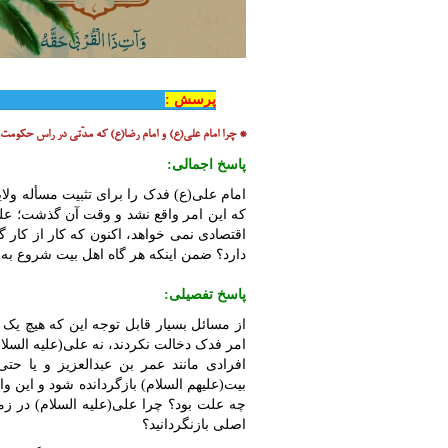
پرسش :
* چرا امام علی(ع) و امام رضا(ع) که مدّتی در راس حکومت ب
پاسخ اجمالی:
امام علی(ع) فدک را برای تثبیت مسأله ول
که این امر واقع نشد و وقت آن گذشت؛ علی 
اقتصادی نمی خواهد، اکنون که کار از کار 
دارد؟ ضمن اینکه هر گاه اهل بیت شروع به م
پاسخ تفصیلی:
از مسائل بسیار قابل توجه این که هیچ یک 
امر فدک دخالت نکردند، نه علی(علیه السلام
افرادی مانند عمر بن عبدالعزیز و یا حت
بیت(علیهم السلام) بازگردانده شود و این و
چه علت بود؟ چرا علی(علیه السلام) در زما
اصلی بازنگردانید؟