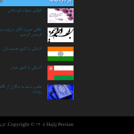
پر بازدیدها
خواص صلوات فرستادن
نكاتي حيرت انگيز درباره بسم 
الرحمن الرحيم
آشنائی با کشور هندوستان
آشنائي با كشور عمان
ظلم و ستم به دیگران از نگاه
روایات
Copyright © 1405 Hajij Persian. کلیه حقوق وب سایت محفوظ می باشد.