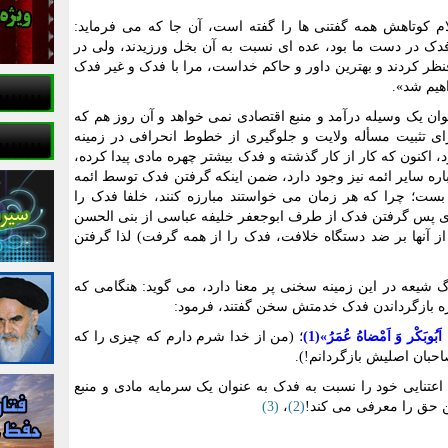
لام کوتاهش همه گفتنی ها را گفته است، آن جا که می فرماید:
 فدک در دست ما بود، عده ای نسبت به آن بخل ورزیدند، ولی در
ظر کردند و بهترین داور و حاکم خداست، مرا با فدک و غیر فدک
هیم شد».
نوان یک وسیله درآمد و منبع اقتصادی نمی خواهد و آن روز هم که
ی تثبیت مسأله ولایت و جلوگیری از خطوط انحرافی در زمینه
د، اکنون که کار از کار گذشته و فدک بیشتر چهره مادی پیدا کرده،
باره سایر ائمه نیز وجود دارد، ضمن اینکه گرفتن فدک توسط ائمه
 بست؛ چرا که هر زمان می خواستند مبارزه کنند، خلفا فدک را
ای پس گرفتن فدک از طرف ابوجعفر خلیفه عباسی از بنی الحسن
از آنها بر ضد دستگاه خلافت، فدک را از همه گرفت) لذا گرفتن
 شیعه در این زمینه سخنی پر معنا دارد، می گوید: هنگامی که
اره بازگرداندن فدک خدمتش سخن گفتند، فرمود:
هُ اَبُوبَکْر وَ اَمْضاهُ عُمَرُ»
(1)
؛ (من از خدا شرم دارم که چیزی را که
احبان اصلیش بازگردانم!).
عتنایی خود را نسبت به فدک به عنوان یک سرمایه مادی و منبع
ن حق را معرفی می کند!
(2)
،
(3)