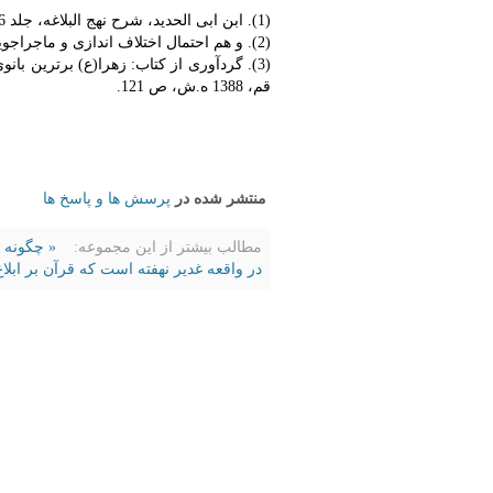
(1). ابن ابی الحدید، شرح نهج البلاغه، جلد 16، صفحه 252 .
(2). و هم احتمال اختلاف اندازی و ماجراجویی طرفداران غاصبین فدک داده می شد.
(3). گردآوری از کتاب: زهرا(ع) برترین با
قم، 1388 ه.ش، ص 121.
منتشر شده در
پرسش ها و پاسخ ها
مطالب بیشتر از این مجموعه:
« چگونه 
در واقعه غدیر نهفته است که قرآن بر ابلاغ