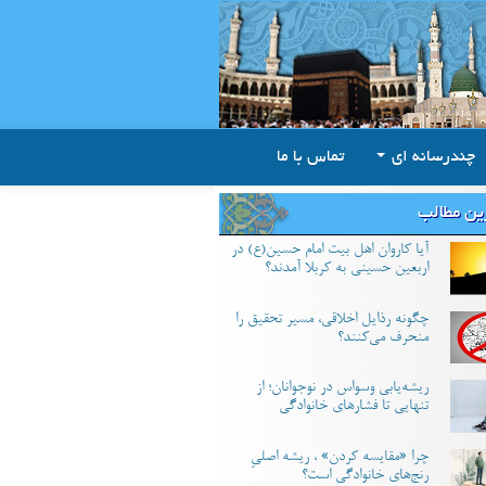
چندرسانه ای
تماس با ما
ین مطالب
آیا کاروان اهل بیت امام حسین(ع) در
اربعین حسینی به کربلا آمدند؟
چگونه رذایل اخلاقی، مسیر تحقیق را
منحرف می‌کنند؟
ریشه‌یابی وسواس در نوجوانان؛ از
تنهایی تا فشارهای خانوادگی
چرا «مقایسه کردن» ، ریشه اصلیِ
رنج‌های خانوادگی است؟