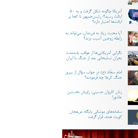
اسخی در موضوع «علت پس نگرفتن فدک
آمریکا چگونه شکل گرفت و به ۵۰
ایالت رسید؟؛ رئیس‌جمهور تا کجا بر
 می شود.
ایالت‌ها اختیار دارد؟
آیا محبت زیاد به فرزندان، می‌تواند به
رابطه زوجین آسیب بزند؟
نگرانی آمریکایی‌ها از عواقب بلندمدت
بحران تسلیحاتی بعد از جنگ با ایران
امام سجّاد (ع) در جواب سؤال از پیروز
جنگ کربلا چه فرمودند؟
زنان کاروان حسینی؛ راویان نخستین
عاشورا
سامانه‌های موشکی پایگاه عریفجان
کویت هدف قرار گرفت