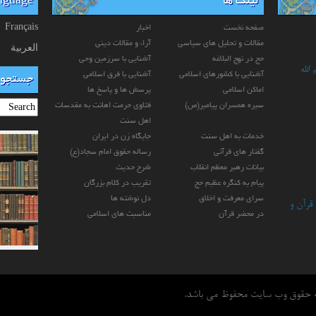
لینک ها
anguage
Français
صفحه نخست
اخبار
مقالات و تحلیل های سیاسی
آراء و مقالات دینی
العربیة
حج در نهج البلاغه
آشنایی با سرزمین وحی
الله
آشنایی با کشورهای اسلامی
آشنایی با فرق اسلامی
جستجو
اماکن اسلامی
پرسش ها و پاسخ ها
سیره همسران پیامبر(ص)
فتاوی حرمت اهانت به مقدسات
اهل سنت
خدمات به اهل سنت
جایگاه زن در ایران
گفتار های قرآنی
رساله حقوق امام سجاد(ع)
بیانات رهبر معظم انقلاب
شرح حدیث
پیام به کنگره عظیم حج
تقریب در کلام بزرگان
سرای معرفت و اخلاق
دل نوشته ها
 قرآن و
در محضر قرآن
مناسبت های اسلامی