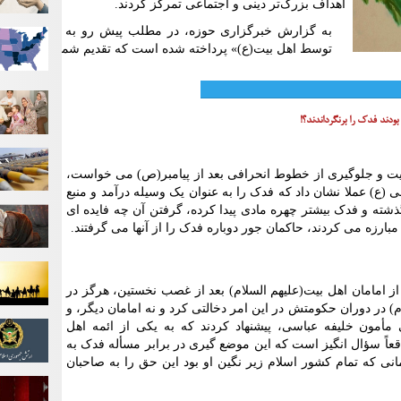
اهداف بزرگ‌تر دینی و اجتماعی تمرکز کردند.
به گزارش خبرگزاری حوزه، در مطلب پیش رو به پرسش و پ
توسط اهل بیت(ع)» پرداخته شده است که تقدیم شما فرهیختگان
ودند فدک را برنگرداندند؟!
ایت و جلوگیری از خطوط انحرافی بعد از پیامبر(ص) می خواست،
(ع) عملا نشان داد که فدک را به عنوان یک وسیله درآمد و منبع
گذشته و فدک بیشتر چهره مادی پیدا کرده، گرفتن آن چه فایده ای
بارزه می کردند، حاکمان جور دوباره فدک را از آنها می گرفتند.
از امامان اهل بیت(علیهم السلام) بعد از غصب نخستین، هرگز در
) در دوران حکومتش در این امر دخالتی کرد و نه امامان دیگر، و
ی مأمون خلیفه عباسی، پیشنهاد کردند که به یکی از ائمه اهل
اقعاً سؤال انگیز است که این موضع گیری در برابر مسأله فدک به
نی که تمام کشور اسلام زیر نگین او بود این حق را به صاحبان