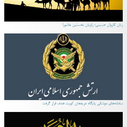
زنان کاروان حسینی؛ راویان نخستین عاشورا
سامانه‌های موشکی پایگاه عریفجان کویت هدف قرار گرفت