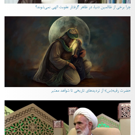
چرا برخی از ظالمین دنیا، در ظاهر گرفتار عقوبت الهی نمی‌شوند؟
حضرت رقیه(س)؛ از تردیدهای تاریخی تا شواهد معتبر