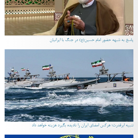
پاسخ به شبهه حضور امام حسین(ع) در جنگ با ایرانیان
تنبیه ابرقدرت؛ هرکس امضای ایران را نادیده بگیرد هزینه خواهد داد