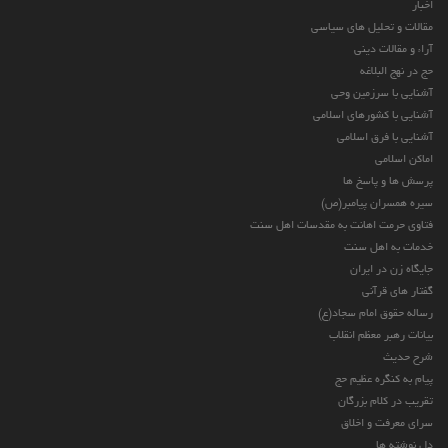
اخبار
مقالات و تحلیل های سیاسی
آراء و مقالات دینی
حج در نهج البلاغه
آشنایی با سرزمین وحی
آشنایی با کشورهای اسلامی
آشنایی با فرق اسلامی
اماکن اسلامی
پرسش ها و پاسخ ها
سیره همسران پیامبر(ص)
فتاوی حرمت اهانت به مقدسات اهل سنت
خدمات به اهل سنت
جایگاه زن در ایران
گفتار های قرآنی
رساله حقوق امام سجاد(ع)
بیانات رهبر معظم انقلاب
شرح حدیث
پیام به کنگره عظیم حج
تقریب در کلام بزرگان
سرای معرفت و اخلاق
دل نوشته ها