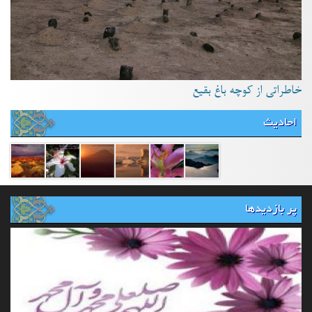
خاطراتی از کوچه باغ بقیع
احادیث
پر بازدیدها