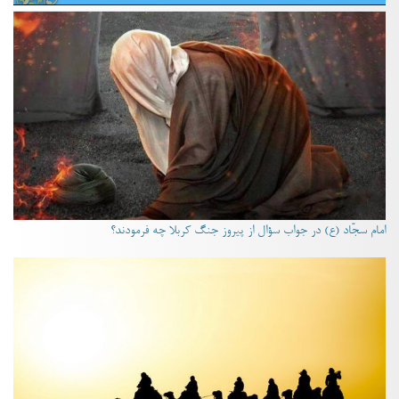
امام سجّاد (ع) در جواب سؤال از پیروز جنگ کربلا چه فرمودند؟