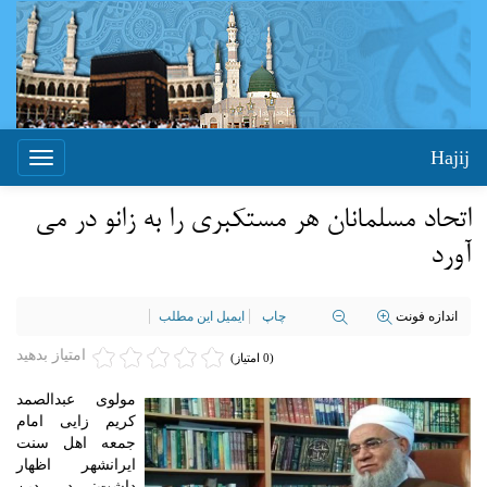
Hajij
Toggle
igation
اتحاد مسلمانان هر مستکبری را به زانو در می
آورد
اندازه فونت
چاپ
ایمیل این مطلب
امتیاز بدهید
(0 امتیاز)
مولوی عبدالصمد
کریم زایی امام
جمعه اهل سنت
ایرانشهر اظهار
داشت: در دین