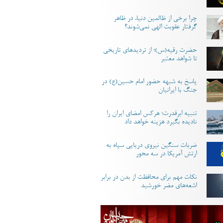
چرا برخی از ظالمین دنیا، در ظاهر
گرفتار عقوبت الهی نمی‌شوند؟
حضرت رقیه(س)؛ از تردیدهای تاریخی
تا شواهد معتبر
پاسخ به شبهه حضور امام حسین(ع) در
جنگ با ایرانیان
تنبیه ابرقدرت؛ هرکس امضای ایران را
نادیده بگیرد هزینه خواهد داد
ضربات سنگین نیروی دریایی سپاه به
ارتش آمریکا در سه محور
نکات مهم برای محافظت از بدن در برابر
اشعه‌های مضر خورشید