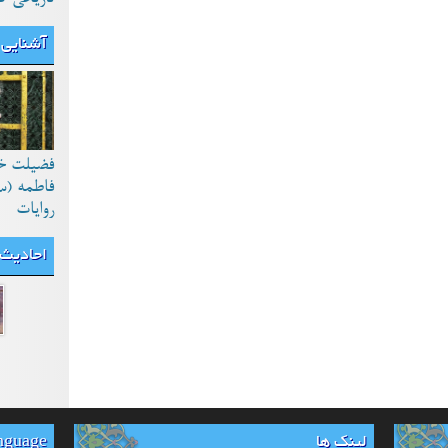
آشنایی 
فضیلت خ
فاطمه (س
روایات
احادیث
لینک ها
anguage