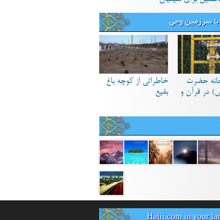
با سرزمین وحی
انه حضرت
خاطراتی از کوچه باغ
) در قرآن و
بقیع
Hajij.com in your l