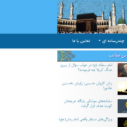
چندرسانه ای
تماس با ما
ین مطالب
امام سجّاد (ع) در جواب سؤال از پیروز
جنگ کربلا چه فرمودند؟
زنان کاروان حسینی؛ راویان نخستین
عاشورا
سامانه‌های موشکی پایگاه عریفجان
کویت هدف قرار گرفت
ویژگی‌های منتظر واقعی امام زمان(عج)