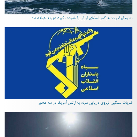
تنبیه ابرقدرت؛ هرکس امضای ایران را نادیده بگیرد هزینه خواهد داد
ضربات سنگین نیروی دریایی سپاه به ارتش آمریکا در سه محور