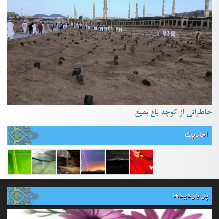
خاطراتی از کوچه باغ بقیع
احادیث
پر بازدیدها