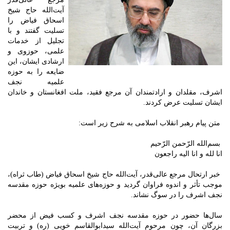
آیت‌الله حاج شیخ
اسحاق فیاض را
تسلیت گفتند و با
تجلیل از خدمات
علمی، حوزوی و
ارشادی ایشان، این
ضایعه را به حوزه
علمیه نجف
اشرف، مقلدان و ارادتمندان آن مرجع فقید، ملت افغانستان و خاندان
ایشان تسلیت عرض کردند.
متن پیام رهبر انقلاب اسلامی به شرح زیر است:
بسم‌الله الرّحمن الرّحیم
انا لله و انا الیه راجعون
خبر ارتحال مرجع عالی‌قدر، آیت‌الله حاج شیخ اسحاق فیاض (طاب ثراه)،
موجب تأثر و اندوه فراوان گردید و حوزه‌های علمیه بویژه حوزه مقدسه
نجف اشرف را در سوگ نشاند.
سال‌ها حضور در حوزه مقدسه نجف اشرف و کسب فیض از محضر
بزرگان آن، ‌چون مرحوم آیت‌الله سیدابوالقاسم خویی (ره) و تربیت