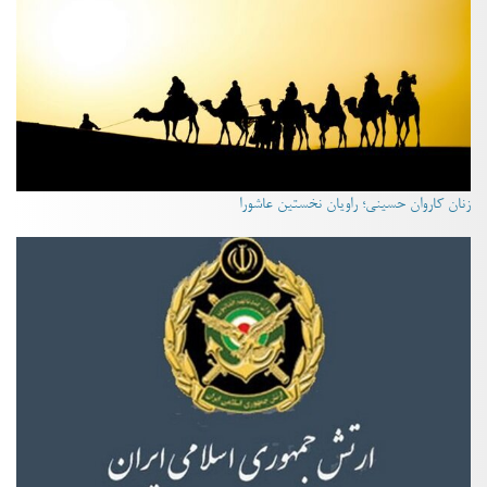
زنان کاروان حسینی؛ راویان نخستین عاشورا