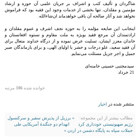
شاگردان و تألیف کتب و اشراف بر جریان علمی آن حوزه و ارشاد
مؤمنین و مقلدان، تنها بخشی از خدمات وجود این فقیه بود که فراموش
نخواهد شد و آثار صالحه آن باقی خواهدماند ان‌شاءالله.
اینجانب این ضایعه مؤلمه را به حوزه نجف اشرف و عموم مقلدان و
ارادتمندان آن مرجع فقید بویژه به ملت مقاوم و نستوه افغانستان و
خاندان معزز ایشان، تسلیت عرض نموده و از درگاه خداوند متعال برای
آن فقید سعید، علو درجات و حشر با اولیای الهی، و برای بازماندگان صبر
جمیل و اجر جزیل مسئلت می‌نمایم.
سیدمجتبی حسینی خامنه‌ای
21 خرداد
خوانده شده
106
مرتبه
منتشر شده در
اخبار
مطالب بیشتر از این مجموعه:
« برزیل از پذیرش سفیر و سرکنسول
رژیم صهیونیستی خودداری کرد
انهدام دو جنگندهٔ آمریکایی طی
حملات سپاه به پایگاه دشمن در اردن »