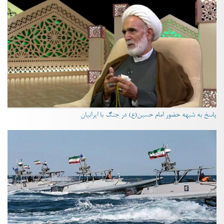
پاسخ به شبهه حضور امام حسین(ع) در جنگ با ایرانیان