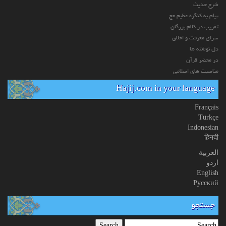
شرح حدیث
پیام به کنگره عظیم حج
تقریب در کلام بزرگان
سرای معرفت و اخلاق
دل نوشته ها
در محضر قرآن
مناسبت های اسلامی
Hajij.com in your language
Français
Türkçe
Indonesian
हिनदी
العربیة
اردو
English
Русский
جستجو