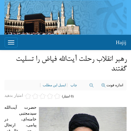
Hajij
Toggle
igation
رهبر انقلاب رحلت آیت‌الله فیاض را تسلیت
گفتند
اندازه فونت
چاپ
ایمیل این مطلب
امتیاز بدهید
(0 امتیاز)
حضرت آیت‌الله
سیدمجتبی
خامنه‌ای، در
پیامی، ارتحال
مرجع عالی‌قدر