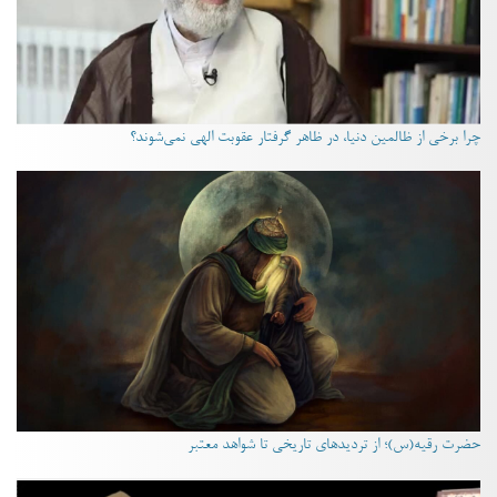
چرا برخی از ظالمین دنیا، در ظاهر گرفتار عقوبت الهی نمی‌شوند؟
حضرت رقیه(س)؛ از تردیدهای تاریخی تا شواهد معتبر