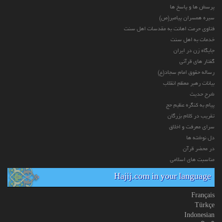
پرسش ها و پاسخ ها
سیره همسران پیامبر(ص)
فتاوی حرمت اهانت به مقدسات اهل سنت
خدمات به اهل سنت
جایگاه زن در ایران
گفتار های قرآنی
رساله حقوق امام سجاد(ع)
بیانات رهبر معظم انقلاب
شرح حدیث
پیام به کنگره عظیم حج
تقریب در کلام بزرگان
سرای معرفت و اخلاق
دل نوشته ها
در محضر قرآن
مناسبت های اسلامی
Hajij.com in your language
Français
Türkçe
Indonesian