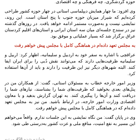
حوزه گردشگری، چه فرهنگی و چه اقتصادی.
وی افزود: ما چهار همایش دیپلماسی استانی در چهار حوزه کشور طراحی
کرده‌ایم که شیراز میزبان حوزه جنوب با پنج استان است. این روند،
نمایشی نیست و به‌صورت مستمر ادامه خواهد یافت. در روزهای گذشته
نیز در سنندج جلسه‌ای میان سه استان ایرانی و استان‌های اقلیم کردستان
عراق برگزار شد که بسیار عملیاتی و موفق بود.
به مجلس تعهد داده‌ام در هماهنگی کامل با مجلس پیش خواهم رفت
عراقچی با اشاره به سفر خود به اردبیل و سلیمانیه، اظهار کرد: اربیل و
سلیمانیه ظرفیت‌هایی دارند که می‌توانند نقش دُبی را برای ایران ایفا
کنند. البته شهرهای دیگر نیز این ظرفیت را دارند و باید از آن‌ها استفاده
کرد.
وزیر امور خارجه خطاب به مسئولان استانی، گفت: از همکاران من در
پنل‌های بعدی بخواهید که ظرفیت‌های شما را بشناسند، نیازهای شما را
دریافت کنند و آن‌ها را پیگیری کنند. به تهران گزارش بدهید و با معاون
اقتصادی وزارت امور خارجه، در ارتباط باشید. من نیز به مجلس تعهد
داده‌ام که در هماهنگی کامل با مجلس پیش خواهم رفت.
وی در پایان گفت: من نگاه نمایشی به این جلسات ندارم. واقعاً می‌خواهم
این مسیر به نفع امنیت، منافع ملی و عزت کشور به‌درستی طی شود.
خوانده شده
458
مرتبه