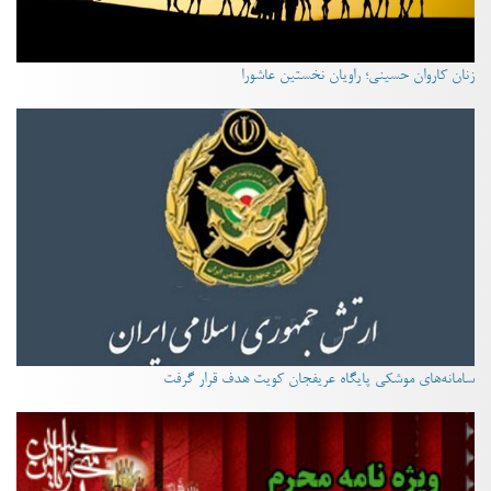
زنان کاروان حسینی؛ راویان نخستین عاشورا
سامانه‌های موشکی پایگاه عریفجان کویت هدف قرار گرفت