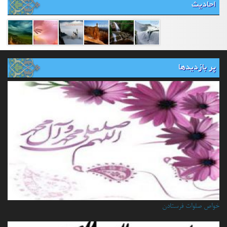
احادیث
پر بازدیدها
خواص صلوات فرستادن