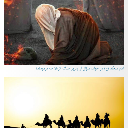
امام سجّاد (ع) در جواب سؤال از پیروز جنگ کربلا چه فرمودند؟