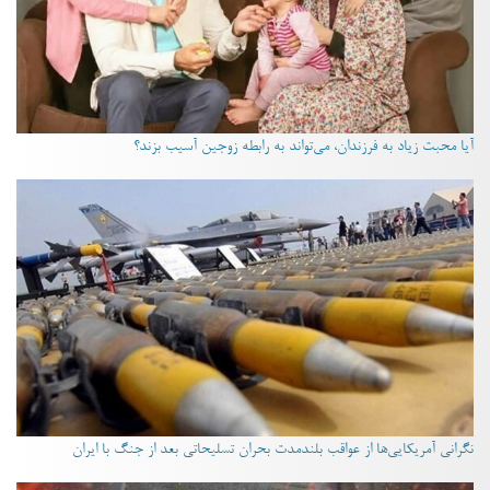
آیا محبت زیاد به فرزندان، می‌تواند به رابطه زوجین آسیب بزند؟
نگرانی آمریکایی‌ها از عواقب بلندمدت بحران تسلیحاتی بعد از جنگ با ایران