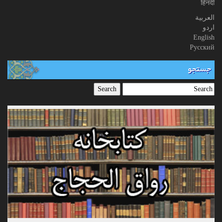
हिनदी
العربیة
اردو
English
Русский
جستجو