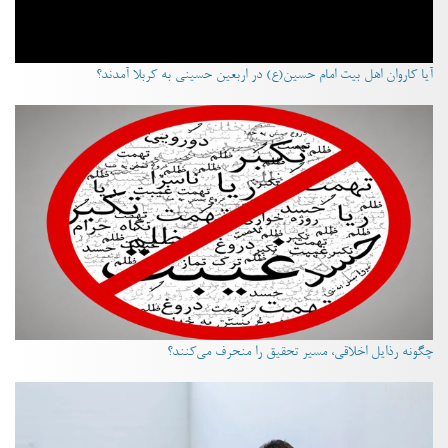
آیا کاروان اهل بیت امام حسین(ع) در اربعین حسینی به کربلا آمدند؟
چگونه رذایل اخلاقی، مسیر تحقیق را منحرف می‌کنند؟