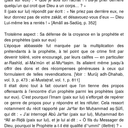
quelqu’un qui croit que Dieu a un corps… ? »
Il (paix sur lui) répondit par écrit : « Ne priez pas derrière eux, ne
leur donnez pas de votre zakât, et désavouez-vous d’eux — Dieu
Lui-même les a reniés ! » [Amâlî as-Sadûq, p. 352]
Troisième aspect : Sa défense de la croyance en la prophétie et
des prophètes (paix sur eux)
L’époque abbasside fut marquée par la multiplication des
prétendants à la prophétie, à tel point que ce crime finit par
devenir toléré, voire encouragé, par leurs califes — en particulier
ar-Rashîd, al-Ma’mûn et al-Muʿtaṣim. Ils allaient même jusqu’à
offrir des dons et des récompenses généreuses à ceux qui
formulaient de telles revendications. [Voir : Murûj adh-Dhahab,
vol. 3, p. 473 ; al-Mustaṭraf, vol. 1, p. 811]
Il était donc tout à fait courant que l’on tienne des propos
offensants à l’encontre d’un prophète parmi les prophètes (paix
sur eux). C’est pourquoi l’Imam (paix sur lui) s’efforçait de repérer
ce genre de propos pour y répondre et les réfuter. Cela ressort
notamment du récit rapporté par Jaʿfar ibn Muḥammad aṣ-Ṣûfî,
qui dit : « J’ai interrogé Abû Jaʿfar (paix sur lui), Muḥammad ibn
ʿAlī ar-Riḍā (paix sur lui), et je lui ai dit : « Ô fils du Messager de
Dieu, pourquoi le Prophète a-t-il été qualifié d’“ummî” (illettré) ? »