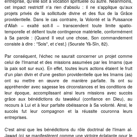
entreprise, qu'elle soit à vocation spirituelle ou autre. Néanmoins,
cet impact restrictif n'a rien d'absolu : il ne s'applique qu'aux
projets privés de la sollicitude divine et des flux de la Grâce
providentielle. Dans le cas contraire, la Volonté et la Puissance
d'Allah – exalté soit-Il – transcendent toute limite spatio-
temporelle et défient toute contingence matérielle, conformément
à Sa parole : {Quand Il veut une chose, Son commandement
consiste à dire : "Sois", et c'est.} (Sourate Yâ-Sîn, 82).
Par conséquent, l'échec ne saurait concerner un projet comme
celui de l'Imamat et des missions assumées par les Imams (que
la paix soit sur eux). En effet, toutes leurs actions étaient le fruit
d'un plan divin et d'une gestion providentielle que les Imams (as)
ont su mettre en œuvre de manière parfaite. Ils ont su
appréhender avec sagesse les circonstances et les conditions de
leur époque, accomplissant ainsi leurs missions avec succès
grâce aux bénédictions du tawakkul (confiance en Dieu), au
recours à Lui et à leur parfaite obéissance à Sa volonté. Ainsi, le
succès fut leur compagnon et la réussite couronna leurs
entreprises.
C'est ainsi que les bénédictions du rôle doctrinal de l'Imam al-
Jawad (p) se manifestèrent comme une victoire éclatante pour le