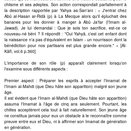
chiisme et ses adeptes. Son action correspondait parfaitement à
la description rapportée par Yahya as-San'ani : « J'entrai chez
Abû al-Hasan ar-Ridâ (p) à La Mecque alors qu'il épluchait des
bananes pour les donner à manger à Abû Ja'far (l'Imam al-
Jawad). Je lui demandai : Que je sois ton sacrifice, est-ce ce
nouveau-né béni ? Il répondit : "Oui Yahyâ, c'est cet enfant dont
la naissance n'a pas d'équivalent en Islam - un nourrisson dont la
bénédiction pour nos partisans est plus grande encore." » [Al-
Kâfî, vol.6 p.360]
L'importance de son rôle (p) apparaît clairement lorsqu'on
l'examine sous différents aspects :
Premier aspect : Préparer les esprits à accepter l'Imamat de
l'Imam al-Mahdi (que Dieu hâte son apparition) malgré son jeune
âge.
Il est évident que l'Imam al-Mahdi (que Dieu hâte son apparition)
assuma l'Imamat à l'âge de cinq ans seulement. Pourtant, les
chiites acceptèrent cela tout à fait naturellement. Son jeune âge
ne constitua jamais pour eux un obstacle à le reconnaître comme
preuve entre eux et Dieu, ni à affirmer son Imamat de génération
en génération.