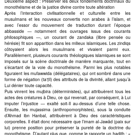
Deuxième aspect : Préserver les deux fondements doctrinaux du
monothéisme et de la justice divine contre toute altération
Après l’interaction civilisationnelle et culturelle entre les
musulmans et les nouveaux convertis non arabes à l’islam, et
avec l’essor du mouvement de traduction durant l’époque
abbasside — notamment des ouvrages issus des courants
philosophiques —, un courant de zandaka (libre pensée ou
hérésie) fit son apparition dans les milieux islamiques. Les zindiqs
côtoyaient alors les musulmans et vivaient parmi eux.
Parallèlement, plusieurs courants théologiques islamiques se sont
imposés sur la scène doctrinale de manière marquante, tout en
s’écartant de la voie du monothéisme. Parmi les plus notables
figuraient les mufawwida (délégataires), qui ont sombré dans une
forme de négation (ta‘ṭīl) des attributs de la divinité, allant jusqu’à
Lui dénier toute capacité.
Puis vinrent les mujbira (déterministes), qui attribuèrent tous les
actes des créatures à Dieu, ce qui revenait, par conséquent, à Lui
imputer l’injustice — exalté soit-Il au-dessus d’une telle chose.
Ensuite, les mujassima (anthropomorphistes), sous la conduite
d’Ahmad ibn Hanbal, attribuèrent à Dieu des caractéristiques
corporelles. Il était donc nécessaire que l’imam al-Jawâd (paix sur
lui) prenne position pour préserver la pureté de la doctrine du
monothéisme. D’autant plus que, comme le rapporte un hadith : «