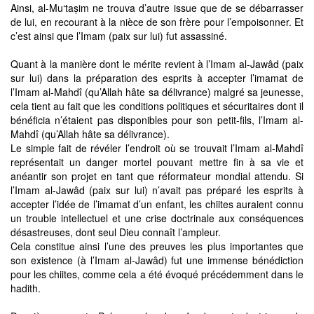
Ainsi, al-Mu‘taṣim ne trouva d’autre issue que de se débarrasser
de lui, en recourant à la nièce de son frère pour l’empoisonner. Et
c’est ainsi que l’Imam (paix sur lui) fut assassiné.
Quant à la manière dont le mérite revient à l’Imam al-Jawâd (paix
sur lui) dans la préparation des esprits à accepter l’imamat de
l’Imam al-Mahdî (qu’Allah hâte sa délivrance) malgré sa jeunesse,
cela tient au fait que les conditions politiques et sécuritaires dont il
bénéficia n’étaient pas disponibles pour son petit-fils, l’Imam al-
Mahdî (qu’Allah hâte sa délivrance).
Le simple fait de révéler l’endroit où se trouvait l’Imam al-Mahdî
représentait un danger mortel pouvant mettre fin à sa vie et
anéantir son projet en tant que réformateur mondial attendu. Si
l’Imam al-Jawâd (paix sur lui) n’avait pas préparé les esprits à
accepter l’idée de l’imamat d’un enfant, les chiites auraient connu
un trouble intellectuel et une crise doctrinale aux conséquences
désastreuses, dont seul Dieu connaît l’ampleur.
Cela constitue ainsi l’une des preuves les plus importantes que
son existence (à l’Imam al-Jawâd) fut une immense bénédiction
pour les chiites, comme cela a été évoqué précédemment dans le
hadith.