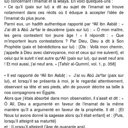
lui) concernant l’imamat et la wilaya. En voici quelques-uns :
• Ce qu’il (paix sur lui) a dit au sujet de l’imamat se trouve
notamment dans ces récits où il éduque à accepter l’idée de
l’imamat du plus jeune.
Parmi eux, un hadith authentique rapporté par ʿAlî ibn Asbât : «
J’ai dit à Abû Jaʿfar le deuxième (paix sur lui) : « Ô mon maître,
les gens contestent ton jeune âge ! » Il répondit : « Que
m’importent leurs contestations ? Par Dieu, Dieu a dit à Son
Prophète (paix et bénédictions sur lui) : {Dis : Voilà mon chemin,
j’appelle à Dieu avec clairvoyance, moi et ceux qui me suivent}, et
celui qui le suivit n’est autre quʿAlî (paix sur lui), qui avait neuf ans
! Et moi aussi, j’ai neuf ans. » [Tafsîr al-Qummî, vol. 1, p. 358]
• Il est rapporté de ʿAlî ibn Asbâṭ : « J’ai vu Abû Jaʿfar (paix sur
lui), et lorsqu’il se présenta à moi, je le regardai attentivement,
observant sa tête et ses pieds, afin de pouvoir décrire sa taille à
nos compagnons en Égypte.
Alors que j’étais absorbé dans mon observation, il s’assit et dit : «
Ô Alî, Dieu a argumenté en faveur de l’imamat de la même
manière qu’Il a argumenté en faveur de la prophétie. Il dit : {Et
Nous lui avons donné la sagesse alors qu’il était enfant} et : {Puis,
lorsqu’il atteignit sa maturité}
et : {Lorsqu’il atteignit l’âge de quarante ans}.