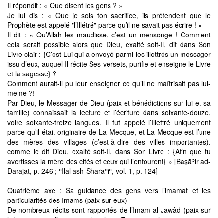
Il répondit : « Que disent les gens ? »
Je lui dis : « Que je sois ton sacrifice, ils prétendent que le
Prophète est appelé "l’Illétré" parce qu’il ne savait pas écrire ! »
Il dit : « Qu’Allah les maudisse, c’est un mensonge ! Comment
cela serait possible alors que Dieu, exalté soit-Il, dit dans Son
Livre clair : {C’est Lui qui a envoyé parmi les illettrés un messager
issu d’eux, auquel Il récite Ses versets, purifie et enseigne le Livre
et la sagesse} ?
Comment aurait-il pu leur enseigner ce qu’il ne maîtrisait pas lui-
même ?!
Par Dieu, le Messager de Dieu (paix et bénédictions sur lui et sa
famille) connaissait la lecture et l’écriture dans soixante-douze,
voire soixante-treize langues. Il fut appelé l’Illettré uniquement
parce qu’il était originaire de La Mecque, et La Mecque est l’une
des mères des villages (c’est-à-dire des villes importantes),
comme le dit Dieu, exalté soit-Il, dans Son Livre : {Afin que tu
avertisses la mère des cités et ceux qui l’entourent} » [Baṣāʾir ad-
Darajāt, p. 246 ; ʿIlal ash-Sharāʾiʿ, vol. 1, p. 124]
Quatrième axe : Sa guidance des gens vers l’imamat et les
particularités des Imams (paix sur eux)
De nombreux récits sont rapportés de l’Imam al-Jawâd (paix sur