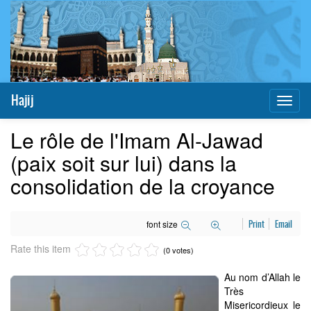
Hajij
Toggl
naviga
Le rôle de l'Imam Al-Jawad
(paix soit sur lui) dans la
consolidation de la croyance
font size
Print
Email
Rate this item
(0 votes)
Au nom d’Allah le
Très
Misericordieux le