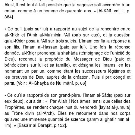
Ainsi, il est tout à fait possible que la sagesse soit accordée à un
enfant comme à un homme de quarante ans. » [Al-Kāfī, vol. 1, p.
384]
• Ce qu’il (paix sur lui) a rapporté au sujet de la rencontre entre
al-Khiḍr et l’Amir al-Mu’minin ʿAlî (paix sur eux), et la question
qu’al-Khiḍr posa à ʿAlî sur trois sujets. L’Imam confia la réponse à
son fils, l’Imam al-Ḥassan (paix sur lui). Une fois la réponse
donnée, al-Khiḍr prononça la shahāda (témoignage de l’unicité de
Dieu), reconnut la prophétie du Messager de Dieu (paix et
bénédictions sur lui et sa famille), et désigna les Imams, en les
nommant un par un, comme étant les successeurs légitimes et
les preuves de Dieu auprès de la création. Puis il prit congé et
partit. [Voir : Al-Ghayba de Nuʿmânî, p. 66]
• Ce qu’il a rapporté de son grand-père, l’Imam al-Sâdiq (paix sur
eux deux), qui a dit : « Par Allah ! Nos âmes, ainsi que celles des
Prophètes, se rendent chaque nuit du vendredi (laylat al-jumu‘a)
au Trône divin (al-‘Arch). Elles ne retournent dans nos corps
qu’avec une immense quantité de science (jamm al-ghafîr min al-
ilm). » [Basâ’ir al-Darajât, p.152].