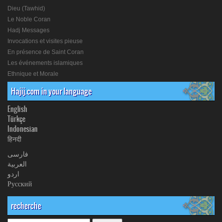
Dieu (Tawhid)
Le Noble Coran
Hadj Messages
Invocations et visites pieuse
En présence de Saint Coran
Les événements islamiques
Ethnique et Morale
Hajij.com in your language
English
Türkçe
Indonesian
हिनदी
فارسی
العربیة
اردو
Русский
recherche