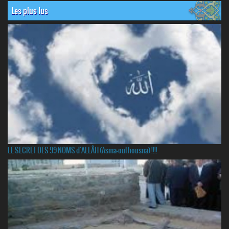
Les plus lus
LE SECRET DES 99 NOMS d'ALLÂH (Asma-oul housna) !!!!