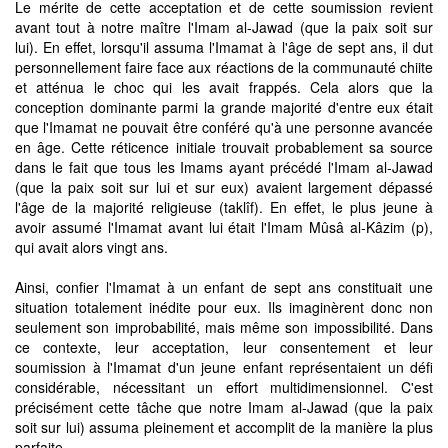
Le mérite de cette acceptation et de cette soumission revient
avant tout à notre maître l'Imam al-Jawad (que la paix soit sur
lui). En effet, lorsqu'il assuma l'Imamat à l'âge de sept ans, il dut
personnellement faire face aux réactions de la communauté chiite
et atténua le choc qui les avait frappés. Cela alors que la
conception dominante parmi la grande majorité d'entre eux était
que l'Imamat ne pouvait être conféré qu'à une personne avancée
en âge. Cette réticence initiale trouvait probablement sa source
dans le fait que tous les Imams ayant précédé l'Imam al-Jawad
(que la paix soit sur lui et sur eux) avaient largement dépassé
l'âge de la majorité religieuse (taklîf). En effet, le plus jeune à
avoir assumé l'Imamat avant lui était l'Imam Mûsâ al-Kâzim (p),
qui avait alors vingt ans.
Ainsi, confier l'Imamat à un enfant de sept ans constituait une
situation totalement inédite pour eux. Ils imaginèrent donc non
seulement son improbabilité, mais même son impossibilité. Dans
ce contexte, leur acceptation, leur consentement et leur
soumission à l'Imamat d'un jeune enfant représentaient un défi
considérable, nécessitant un effort multidimensionnel. C'est
précisément cette tâche que notre Imam al-Jawad (que la paix
soit sur lui) assuma pleinement et accomplit de la manière la plus
parfaite.