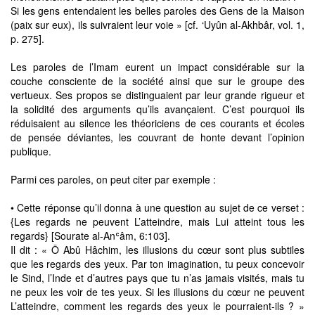
Si les gens entendaient les belles paroles des Gens de la Maison
(paix sur eux), ils suivraient leur voie » [cf. ‘Uyûn al-Akhbâr, vol. 1,
p. 275].
Les paroles de l’Imam eurent un impact considérable sur la
couche consciente de la société ainsi que sur le groupe des
vertueux. Ses propos se distinguaient par leur grande rigueur et
la solidité des arguments qu’ils avançaient. C’est pourquoi ils
réduisaient au silence les théoriciens de ces courants et écoles
de pensée déviantes, les couvrant de honte devant l’opinion
publique.
Parmi ces paroles, on peut citer par exemple :
• Cette réponse qu’il donna à une question au sujet de ce verset :
{Les regards ne peuvent L’atteindre, mais Lui atteint tous les
regards} [Sourate al-Anʿâm, 6:103].
Il dit : « Ô Abû Hâchim, les illusions du cœur sont plus subtiles
que les regards des yeux. Par ton imagination, tu peux concevoir
le Sind, l’Inde et d’autres pays que tu n’as jamais visités, mais tu
ne peux les voir de tes yeux. Si les illusions du cœur ne peuvent
L’atteindre, comment les regards des yeux le pourraient-ils ? »