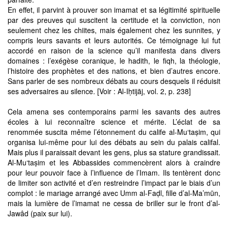
En effet, il parvint à prouver son imamat et sa légitimité spirituelle
par des preuves qui suscitent la certitude et la conviction, non
seulement chez les chiites, mais également chez les sunnites, y
compris leurs savants et leurs autorités. Ce témoignage lui fut
accordé en raison de la science qu’il manifesta dans divers
domaines : l’exégèse coranique, le hadith, le fiqh, la théologie,
l’histoire des prophètes et des nations, et bien d’autres encore.
Sans parler de ses nombreux débats au cours desquels il réduisit
ses adversaires au silence. [Voir : Al-Iḥtijāj, vol. 2, p. 238]
Cela amena ses contemporains parmi les savants des autres
écoles à lui reconnaître science et mérite. L’éclat de sa
renommée suscita même l’étonnement du calife al-Mu‘taṣim, qui
organisa lui-même pour lui des débats au sein du palais califal.
Mais plus il paraissait devant les gens, plus sa stature grandissait.
Al-Mu‘taṣim et les Abbassides commencèrent alors à craindre
pour leur pouvoir face à l’influence de l’Imam. Ils tentèrent donc
de limiter son activité et d’en restreindre l’impact par le biais d’un
complot : le mariage arrangé avec Umm al-Faḍl, fille d’al-Ma’mūn,
mais la lumière de l’imamat ne cessa de briller sur le front d’al-
Jawâd (paix sur lui).