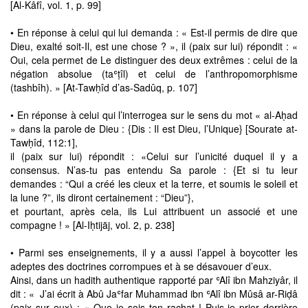
[Al-Kâfî, vol. 1, p. 99]
• En réponse à celui qui lui demanda : « Est-il permis de dire que
Dieu, exalté soit-Il, est une chose ? », il (paix sur lui) répondit : «
Oui, cela permet de Le distinguer des deux extrêmes : celui de la
négation absolue (taʿṭîl) et celui de l’anthropomorphisme
(tashbîh). » [At-Tawḥîd d’as-Sadûq, p. 107]
• En réponse à celui qui l’interrogea sur le sens du mot « al-Aḥad
» dans la parole de Dieu : {Dis : Il est Dieu, l’Unique} [Sourate at-
Tawḥîd, 112:1],
il (paix sur lui) répondit : «Celui sur l’unicité duquel il y a
consensus. N’as-tu pas entendu Sa parole : {Et si tu leur
demandes : “Qui a créé les cieux et la terre, et soumis le soleil et
la lune ?”, ils diront certainement : “Dieu”},
et pourtant, après cela, ils Lui attribuent un associé et une
compagne ! » [Al-Iḥtijāj, vol. 2, p. 238]
• Parmi ses enseignements, il y a aussi l’appel à boycotter les
adeptes des doctrines corrompues et à se désavouer d’eux.
Ainsi, dans un hadith authentique rapporté par ʿAlî ibn Mahziyâr, il
dit : « J’ai écrit à Abû Jaʿfar Muhammad ibn ʿAlî ibn Mûsâ ar-Riḍâ
(paix sur eux) : « Que je sois ton rachat ! Puis-je prier derrière