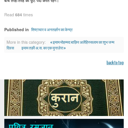
बीच तरह-तरह की फूट पैदा करते रहेंगे।
Read
684
times
शिष्टाचार व अनतर्ज्ञान का केन्द्र
Published in
« इमाम मोहम्मद बाक़िर अलैहिस्सलाम का शुभ जन्म
More in this category:
दिवस
इमाम तक़ी अ.स. का एक मुनाज़ेरा »
back to top