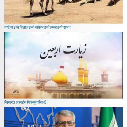
नाफ़ेअ इब्ने हिलाल इब्ने नाफ़ेअ इब्ने हमल इब्ने सअद
जियारत अरबईन (एक मुतालिआ)