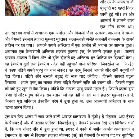
और उसके आसपास की
प्रकृति पर गहरी निद्रा
छायी हुई थी। हर ओर
आश्चर्य में डालने वाला
एक मौन व्याप्त था।
उन रहस्यम क्षणों में अचानक एक अनोखा और बिजली जैसा प्रकाश, आसमान में चमका
और पैग़म्बरे इस्लाम हज़रत मुहम्मद मुस्तफ़ा सल्लल्लाहो अलैहे वआलेही वसल्लम के सामने
क्षतिज पर छा गया। आपको अपने अस्तित्व में एक अजीब सी भावना का आभास हुआ।
अचानक एक वैभवशाली अस्तित्व हज़रत मुहम्मद (स) के सामने प्रकट हुआ। पैग़म्बरे
इस्लाम आकाश में जिस ओर भी दृष्टि दौड़ाते वह अस्तित्व हर क्षितिज पर दिखायी देता।
वह ईश्वरीय दूतों तक ईश्वरीय संदेश वही पहुंचाने वाला फ़रिश्ता, जिबरईल था। जिरईल
ने कहाः पढ़िये अपने प्रभु का नाम लेकर। वह प्रभु जिसने आपको और सभी मनुष्यों को
पैदा किया। पढ़िये और उसको बड़ाई के साथ याद कीजिए। जिसने आपको पढ़ना
सिखाया। अपने प्रभु का नामक लेकर पढ़िये जिसने सृष्टि की रचना की। जिसने मनुष्य
को जमे हुए ख़ून से पैदा किया। पढ़िये कि आपका प्रभु सबसे महान है। जिसने क़लम द्वारा
शिक्षा दी और मनुष्य को वह सब बताया जो वह नहीं जानता था। हज़रत मुहम्मद (स) ने,
जिनका पूरा अस्तित्व ईश्वरीय प्रेम में डूबा हुआ था, उस आसमानी अस्तित्व के साथ
पढ़ना आरंभ किया।
एक बार फिर आत्मा में समा जाने वाली आवाज़ वातावरण में गूंजी। हे मोहम्मद, आप ईश्वर
के पैग़म्बर हैं और मैं उसका फ़रिश्ता जिबरईल हूं। पैग़म्बरे इस्लाम (स) उन विचित्र क्षणों
में, कि जब संसार नींद में डूबा हुआ था, ईश्वर ने मक्के में अमीन अर्थात अमानतदार व
ईमानदार के नाम से विख्यात हज़रत मोहम्मद (स) को पैग़म्बरी के महान पद पर सुशोभित