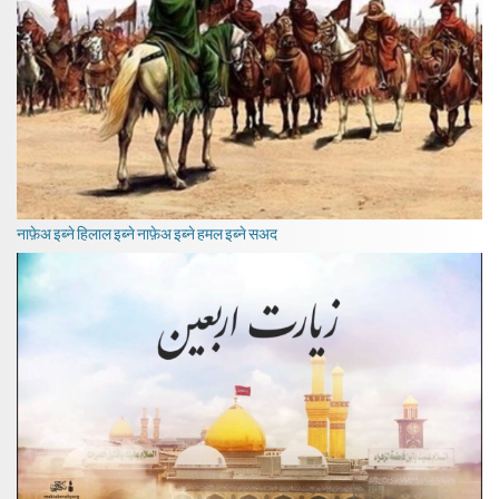
नाफ़ेअ इब्ने हिलाल इब्ने नाफ़ेअ इब्ने हमल इब्ने सअद