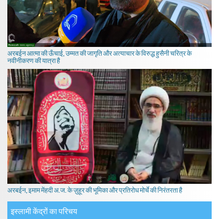
अरबईन आत्मा की ऊँचाई, उम्मत की जागृति और अत्याचार के विरुद्ध हुसैनी चरित्र के
नवीनीकरण की यात्रा है
अरबईन, इमाम मेंहदी अ.ज. के ज़ुहूर की भूमिका और प्रतिरोध मोर्चे की निरंतरता है
इस्लामी केंद्रों का परिचय