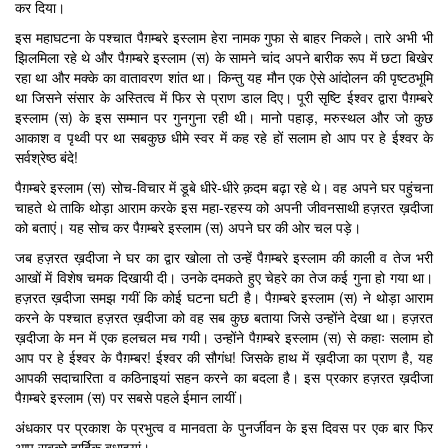
कर दिया।
इस महाघटना के पश्चात पैग़म्बरे इस्लाम हेरा नामक गुफा से बाहर निकले। तारे अभी भी
झिलमिला रहे थे और पैग़म्बरे इस्लाम (स) के सामने चांद अपने बारीक रूप में छटा बिखेर
रहा था और मक्के का वातावरण शांत था। किन्तु यह मौन एक ऐसे आंदोलन की पृष्टठभूमि
था जिसने संसार के अस्तित्व में फिर से प्राण डाल दिए। पूरी सृष्टि ईश्वर द्वारा पैग़म्बरे
इस्लाम (स) के इस सम्मान पर गुनगुना रही थी। मानो पहाड़, मरुस्थल और जो कुछ
आकाश व पृथ्वी पर था सबकुछ धीमे स्वर में कह रहे हों सलाम हो आप पर हे ईश्वर के
सर्वश्रेष्ठ बंदे!
पैग़म्बरे इस्लाम (स) सोच-विचार में डूबे धीरे-धीरे क़दम बढ़ा रहे थे। वह अपने घर पहुंचना
चाहते थे ताकि थोड़ा आराम करके इस महा-रहस्य को अपनी जीवनसाथी हज़रत ख़दीजा
को बताएं। यह सोच कर पैग़म्बरे इस्लाम (स) अपने घर की ओर चल पड़े।
जब हज़रत ख़दीजा ने घर का द्वार खोला तो उन्हें पैग़म्बरे इस्लाम की काली व तेज भरी
आखों में विशेष चमक दिखायी दी। उनके दमकते हुए चेहरे का तेज कई गुना हो गया था।
हज़रत ख़दीजा समझ गयीं कि कोई घटना घटी है। पैग़म्बरे इस्लाम (स) ने थोड़ा आराम
करने के पश्चात हज़रत ख़दीजा को वह सब कुछ बताया जिसे उन्होंने देखा था। हज़रत
ख़दीजा के मन में एक हलचल मच गयी। उन्होंने पैग़म्बरे इस्लाम (स) से कहाः सलाम हो
आप पर हे ईश्वर के पैग़म्बर! ईश्वर की सौगंध! जिसके हाथ में ख़दीजा का प्राण है, यह
आपकी सदाचारिता व कठिनाइयां सहन करने का बदला है। इस प्रकार हज़रत ख़दीजा
पैग़म्बरे इस्लाम (स) पर सबसे पहले ईमान लायीं।
अंधकार पर प्रकाश के प्रभुत्व व मानवता के पुनर्जीवन के इस दिवस पर एक बार फिर
आप सबको हार्दिक बधाइयां।