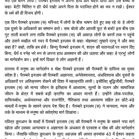
भरा एक बर्तन लायी। पैग़म्बरे इस्लाम ने अपना हाथ और चेहरा धोया और उस बच्ची से
कहाः बेटी! चिंतित न हो! धैर्य रखो! अपने पिता के पराजित होने का भय न रखो। ईश्वर
के धर्म की ही विजय होगी।
एक दिन पैग़म्बरे इस्लाम (स) मस्जिद में लोगों के बीच भाषण देते हुए कह रहे थेः हे लोगो!
एक दूसरे के अधिकारों का सम्मान करो। सच बोलो और आपसी फूट से बचो! इस बीच एक
गुट ताली बजाने लगा ताकि पैग़म्बरे इस्लाम (स) की आवाज़ लोगों के कानों तक न पहुंचे
और उसने मखौल भरे स्वर में पैग़म्बरे इस्लाम से कहाः मोहम्मद! तुम्हारे प्रभु ने और क्या
कहा है? कहो, ताकि हम हंसें। किन्तु पैग़म्बरे इस्लाम ने, शत्रु की यातनाओं पर ध्यान दिए
बिना, धैर्य व स्नेह भरे मन से अपना हाथ आसमान की ओर उठाया और कहाः हे प्रभु! लोगों
का मार्गदर्शन कर। इन्हें मार्ग दिखा! ये लोग अज्ञानी हैं।
वास्तव में मनुष्य का मार्गदर्शन व मोक्ष पैग़म्बरे इस्लाम की पैग़म्बरी के दायित्व का मुख्य
संदेश है। पैग़म्बरे इस्लाम की पैग़म्बरी अज्ञानता, अनेकेश्वरवाद, अंधविश्वास और दूसरों के
अधिकारों पर अतिक्रमण रोकने की दिशा में महाक्रांति लायी। इसीलिए बुद्धिजीवी, पैग़म्बरे
इस्लाम (स) को मानव जीवन के इतिहास में आध्यात्म, मूल्यों के पालन और सामाजिक
जीवन के क्षेत्र में सबसे बड़ी क्रान्ति का आधार मानते हैं। उन्होंने लोक-परलोक,
दायित्वबोध, अर्थव्यवस्था और राजनीति, नैतिकता तथा आध्यात्म सहित हर छोटे-बड़े
मामलों में मनुष्य के सामने उपाय पेश किए हैं। पैग़म्बरे इस्लाम (स) ने मानवता, न्याय और
तर्क के माध्यम से मनुष्य को सर्वश्रेष्ठ मार्ग दिखाया।
पवित्र क़ुरआन के शब्दों में पैग़म्बरे इस्लाम (स) की पैग़म्बरी ने मनुष्य के सामने नया मार्ग
खोला और उसका अत्याचार व अज्ञानता के अंधकार से प्रकाश व मोक्ष की ओर मार्गदर्शन
किया। जैसाकि पवित्र क़ुरआन के सूरए अहज़ाब की आयत क्रमांक 43 में ईश्वर कहता