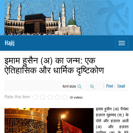
Hajij
Toggl
naviga
इमाम हुसैन (अ) का जन्म: एक
ऐतिहासिक और धार्मिक दृष्टिकोण
font size
Print
Email
Rate this item
(0 votes)
इमाम हुसैन (अ) पैगंबर
हज़रत मुहम्मद (स.) के
पोते और हज़रत अली
(अ) और हज़रत
फातिमा (स) के बेटे