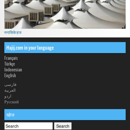
मनासिके हज
Hajij.com in your language
Français
Türkçe
Indonesian
English
فارسی
العربیة
اردو
Русский
खोज