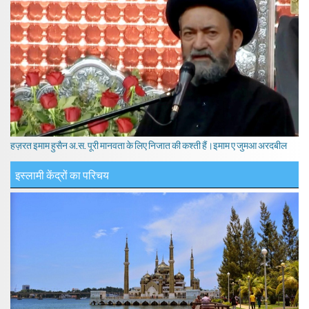
हज़रत इमाम हुसैन अ.स. पूरी मानवता के लिए निजात की कश्ती हैं।इमाम ए जुमआ अरदबील
इस्लामी केंद्रों का परिचय