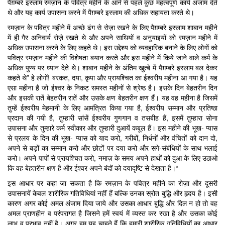
पैग़म्बरे इस्लाम रमज़ान के पवित्र महीने के आने से पहले कुछ महत्वपूर्ण कार्य अंजाम देते
थे और यह कार्य उपासना करने में पैग़म्बरे इस्लाम की अधिक सहायता करते थे।
रमज़ान के पवित्र महीने में अच्छे ढंग से रोज़ा रखने के लिए पैग़म्बरे इस्लाम शाबान महीने
में ही गैर अनिवार्य रोज़े रखते थे और अपने साथियों व अनुयाइयों को रमज़ान महीने में
अधिक उपासना करने के लिए कहते थे। इस उद्देश्य को व्यवहारिक बनाने के लिए लोगों को
पवित्र रमज़ान महीने की विशेषता बयान करते और इस महीने में किये जाने वाले कर्म के
अधिक पुण्य पर ध्यान देते थे। शाबान महीने के अंतिम खुत्बे में पैग़म्बरे इस्लाम बल देकर
कहते थे” हे लोगों! बरकत, दया, कृपा और प्रायश्चित का ईश्वरीय महीना आ गया है। यह
एसा महीना है जो ईश्वर के निकट समस्त महीनों से श्रेष्ठ है। इसके दिन बेहतरीन दिन
और इसकी रातें बेहतरीन रातें और उसके क्षण बेहतरीन क्षण हैं। यह वह महीना है जिसमें
तुम्हें ईश्वरीय मेहमानी के लिए आमंत्रित किया गया है, ईश्वरीय सम्मान और प्रतिष्ठा
प्रदान की गयी है, तुम्हारी सांसें ईश्वरीय गुणगान व तसबीह हैं, इसमें तुम्हारा सोना
उपासना और तुम्हारे कर्म स्वीकार और तुम्हारी दुआयें कबूल हैं। इस महीने की भूख- प्यास
से प्रलय के दिन की भूख- प्यास को याद करो, गरीबों, निर्धनों और वंचितों को दान दो,
अपने से बड़ों का सम्मान करो और छोटों पर दया करो और सगे-संबंधियों के साथ भलाई
करो। अपने पापों से प्रायश्चित करो, नमाज़ के समय अपने हाथों को दुआ के लिए उठाओ
कि वह बेहतरीन क्षण है और ईश्वर अपने बंदों को दयादृष्टि से देखता है।“
इस आधार पर कहा जा सकता है कि रमज़ान के पवित्र महीने का रोज़ा और दूसरी
उपासनायें केवल शारीरिक गतिविधियां नहीं हैं बल्कि उनका स्रोत बुद्धि और हृदय है। इसी
कारण अगर कोई अमल अंजाम दिया जाये और उसका आधार बुद्धि और दिल न हो तो वह
अमल प्राणहीन व परंपरागत है जिसने हमें स्वयं में व्यस्त कर रखा है और उसका कोई
लाभ व प्रभाव नहीं है। अगर हम यह चाहते हैं कि हमारी शारीरिक गतिविधियों का आधार