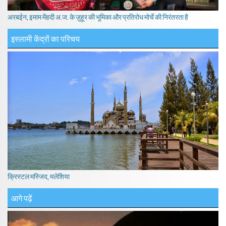
अरबईन, इमाम मेंहदी अ.ज. के ज़ुहूर की भूमिका और प्रतिरोध मोर्चे की निरंतरता है
इस्लामी केंद्रों का परिचय
क्रिस्टल मस्जिद, मलेशिया
आगे पढ़ें