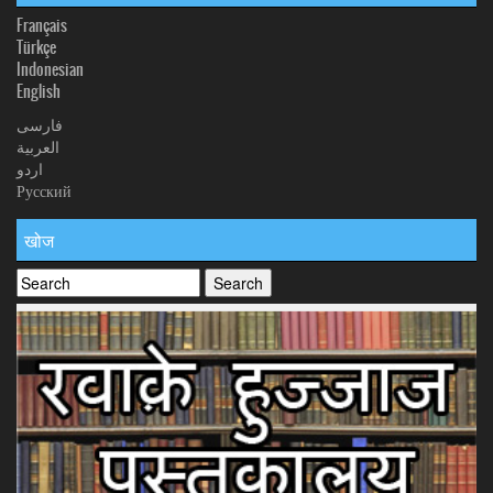
Français
Türkçe
Indonesian
English
فارسی
العربیة
اردو
Русский
खोज