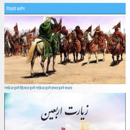
पिछले ब्लॉग
नाफ़ेअ इब्ने हिलाल इब्ने नाफ़ेअ इब्ने हमल इब्ने सअद