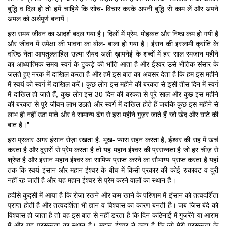
बुद्धि व दिल हो तो हमें चाहिये कि सोच- विचार करके अपनी बुद्धि से काम लें और अपने
अमल को अर्थपूर्ण बनायें।
इस समय जीवन का आदर्श बदल गया है। दिलों में प्रेम, मोहब्बत और निष्ठा कम हो गयी है
और जीवन में उपेक्षा की भावना का बोल- बाला हो गया है। ईरान की इस्लामी क्रांति के
वरिष्ठ नेता आयतुल्लाहिल उज़्मा सैयद अली ख़ामनेई के शब्दों में हर साल रमज़ान महीने
का आध्यात्मिक समय स्वर्ग के टुकड़े की भांति आता है और ईश्वर उसे भौतिक संसार के
जलते हुए नरक में दाखिल करता है और हमें इस बात का अवसर देता है कि हम इस महीने
में स्वयं को स्वर्ग में दाखिल करें। कुछ लोग इस महीने की बरकत से इसी तीस दिन में स्वर्ग
में दाखिल हो जाते हैं, कुछ लोग इस 30 दिन की बरकत से पूरे साल और कुछ इस महीने
की बरकत से पूरे जीवन लाभ उठाते और स्वर्ग में दाखिल होते हैं जबकि कुछ इस महीने से
लाभ ही नहीं उठा पाते और वे सामान्य ढंग से इस महीने गुज़र जाते हैं जो खेद और घाटे की
बात है।"
इस प्रकार अगर इंसान रोज़ा रखता है, भूख- प्यास सहन करता है, ईश्वर की राह में खर्च
करता है और दूसरों से प्रेम करता है तो यह महान ईश्वर की प्रसन्नता है जो हर चीज़ से
श्रेष्ठ है और इंसान महान ईश्वर का सामिप्य प्राप्त करने का सौभाग्य प्राप्त करता है यहां
तक कि स्वयं इंसान और महान ईश्वर के बीच में किसी प्रकार की कोई रुकावट व दूरी
नहीं रह जाती है और यह महान ईश्वर से प्रेम करने वालों का स्थान है।
हदीसे कुद्सी में आया है कि रोज़ा रखने और कम खाने के परिणाम में इंसान को तत्वदर्शिता
प्राप्त होती है और तत्वदर्शिता भी ज्ञान व विश्वास का कारण बनती है। जब जिस बंदे को
विश्वास हो जाता है तो वह इस बात से नहीं डरता है कि दिन कठिनाई में गुजरेंगे या आराम
में और यह प्रसन्नता का स्थान है। महान ईश्वर ने कहा है कि जो मेरी प्रसन्नता के