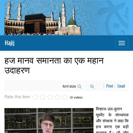
Hajij
Toggl
naviga
हज मानव समानता का एक महान
उदाहरण
font size
Print
Email
Rate this item
(0 votes)
मिन्हाज-उल-कुरान
मूवमेंट के संस्थापक
और संरक्षक ने कहा कि
हज करना एक बड़ी
सआदत है। जो लोग