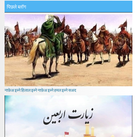
पिछले ब्लॉग
नाफ़ेअ इब्ने हिलाल इब्ने नाफ़ेअ इब्ने हमल इब्ने सअद