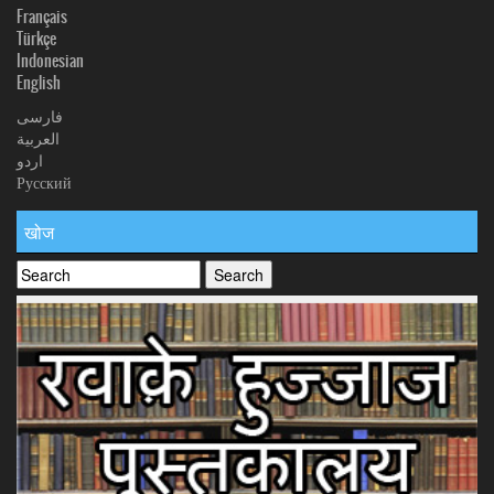
Français
Türkçe
Indonesian
English
فارسی
العربیة
اردو
Русский
खोज