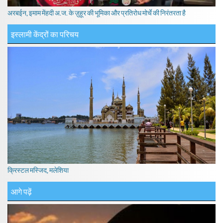
अरबईन, इमाम मेंहदी अ.ज. के ज़ुहूर की भूमिका और प्रतिरोध मोर्चे की निरंतरता है
इस्लामी केंद्रों का परिचय
क्रिस्टल मस्जिद, मलेशिया
आगे पढ़ें