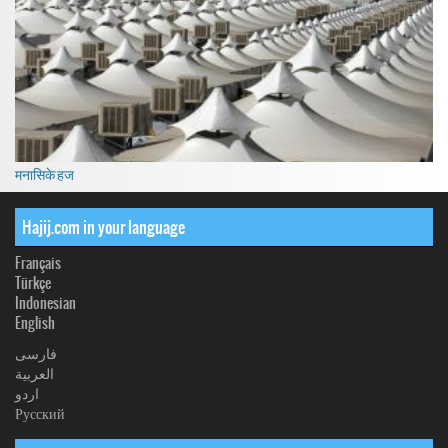
मनासिके हज
Hajij.com in your language
Français
Türkçe
Indonesian
English
فارسی
العربیة
اردو
Русский