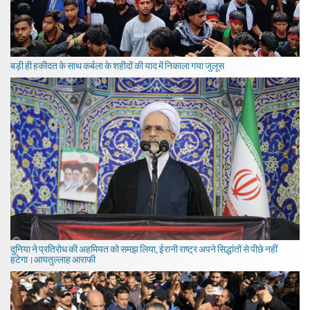
बड़ी ही हकीदत के साथ कर्बला के शहीदों की याद में निकाला गया जुलूस
दुनिया ने प्रतिरोध की अहमियत को समझ लिया, ईरानी राष्ट्र अपने सिद्धांतों से पीछे नहीं
हटेगा।आयतुल्लाह आराफी