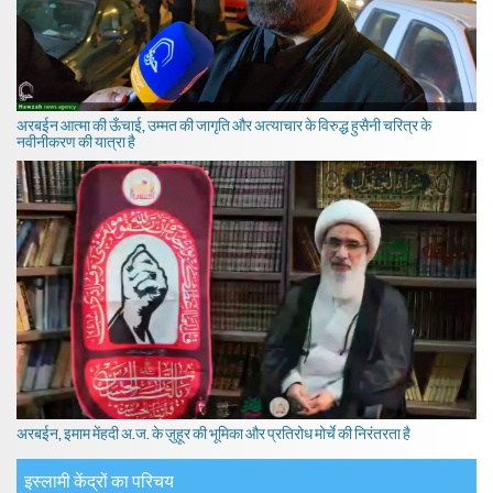
अरबईन आत्मा की ऊँचाई, उम्मत की जागृति और अत्याचार के विरुद्ध हुसैनी चरित्र के
नवीनीकरण की यात्रा है
अरबईन, इमाम मेंहदी अ.ज. के ज़ुहूर की भूमिका और प्रतिरोध मोर्चे की निरंतरता है
इस्लामी केंद्रों का परिचय