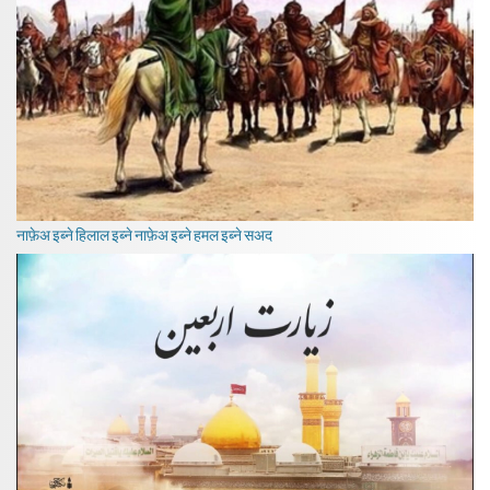
नाफ़ेअ इब्ने हिलाल इब्ने नाफ़ेअ इब्ने हमल इब्ने सअद