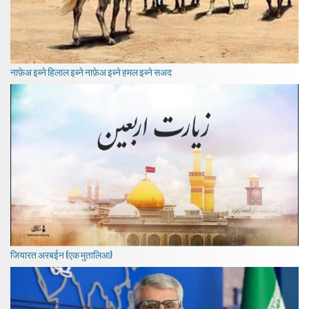
नाफ़ेअ इब्ने हिलाल इब्ने नाफ़ेअ इब्ने हमल इब्ने सअद
जियारत अरबईन (एक मुतालिआ)