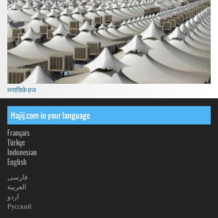
मनासिके हज
Hajij.com in your language
Français
Türkçe
Indonesian
English
فارسی
العربیة
اردو
Русский