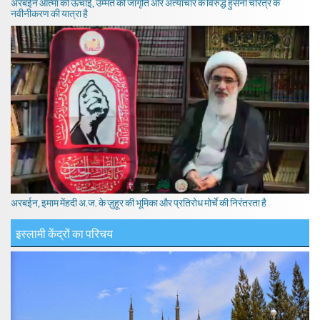
अरबईन आत्मा की ऊँचाई, उम्मत की जागृति और अत्याचार के विरुद्ध हुसैनी चरित्र के
नवीनीकरण की यात्रा है
अरबईन, इमाम मेंहदी अ.ज. के ज़ुहूर की भूमिका और प्रतिरोध मोर्चे की निरंतरता है
इस्लामी केंद्रों का परिचय