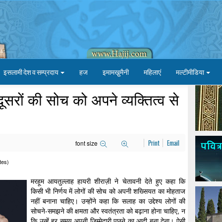
इसलामी देश व सम्प्रदाय
हज
इमामखु़मैनी
महिलाएं
मल्टीमीडिया
ूसरों की सोच को अपने व्यक्तित्व से
font size
Print
Email
tes)
मरहूम आयतुल्लाह हायरी शीराज़ी ने चेतावनी देते हुए कहा कि
किसी भी निर्णय में लोगों की सोच को अपनी शख्सियत का मोहताज
नहीं बनाना चाहिए। उन्होंने कहा कि सलाह का उद्देश्य लोगों की
सोचने-समझने की क्षमता और स्वतंत्रता को बढ़ाना होना चाहिए, न
कि उन्हें हर समय अपनी ज़िम्मेदारी पूछने का आदी बना देना। ऐसी