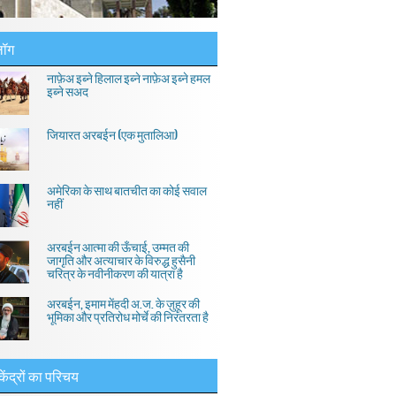
लॉग
नाफ़ेअ इब्ने हिलाल इब्ने नाफ़ेअ इब्ने हमल
इब्ने सअद
जियारत अरबईन (एक मुतालिआ)
अमेरिका के साथ बातचीत का कोई सवाल
नहीं
अरबईन आत्मा की ऊँचाई, उम्मत की
जागृति और अत्याचार के विरुद्ध हुसैनी
चरित्र के नवीनीकरण की यात्रा है
अरबईन, इमाम मेंहदी अ.ज. के ज़ुहूर की
भूमिका और प्रतिरोध मोर्चे की निरंतरता है
केंद्रों का परिचय