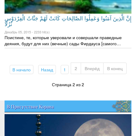
إِنَّ الَّذِينَ آمَنُوا وَعَمِلُوا الصَّالِحَاتِ كَانَتْ لَهُمْ جَنَّاتُ الْفِرْ‌دَوْسِ
نُزُلًا
Декабрь 05, 2015 -
2233 hit(s)
Поистине, те, которые уверовали и совершали праведные
деяния, будут для них (вечные) сады Фирдауса [самого…
2
Вперёд
В конец
(current)
(current)
(current)
В начало
Назад
1
Страница 2 из 2
В Присутствие Корана