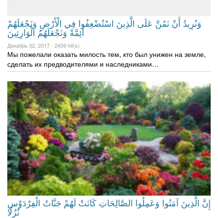
وَنُرِيدُ أَنْ نَمُنَّ عَلَى الَّذِينَ اسْتُضْعِفُوا فِي الْأَرْضِ وَنَجْعَلَهُمْ
أَئِمَّةً وَنَجْعَلَهُمُ الْوَارِثِينَ
Декабрь 02, 2017 -
2409 hit(s)
Мы пожелали оказать милость тем, кто был унижен на земле,
сделать их предводителями и наследниками…
إِنَّ الَّذِينَ آمَنُوا وَعَمِلُوا الصَّالِحَاتِ كَانَتْ لَهُمْ جَنَّاتُ الْفِرْ‌دَوْسِ
نُزُلًا