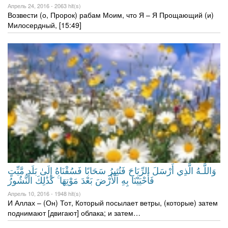
Апрель 24, 2016 -
2063 hit(s)
Возвести (о, Пророк) рабам Моим, что Я – Я Прощающий (и)
Милосердный, [15:49]
وَاللَّـهُ الَّذِي أَرْسَلَ الرِّيَاحَ فَتُثِيرُ سَحَابًا فَسُقْنَاهُ إِلَىٰ بَلَدٍ مَّيِّتٍ
فَأَحْيَيْنَا بِهِ الْأَرْضَ بَعْدَ مَوْتِهَا ۚ كَذَٰلِكَ النُّشُورُ
Апрель 10, 2016 -
1948 hit(s)
И Аллах – (Он) Тот, Который посылает ветры, (которые) затем
поднимают [двигают] облака; и затем…