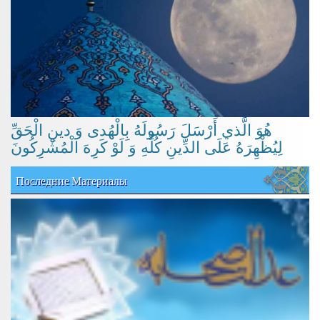
هُوَ الَّذي أَرْسَلَ رَسُولَهُ بِالْهُدى وَ دينِ الْحَقِّ
لِيُظْهِرَهُ عَلَى الدِّينِ كُلِّهِ وَ لَوْ كَرِهَ الْمُشْرِكُونَ
Последние Материалы