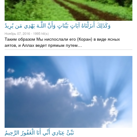
وَكَذَلِكَ أَنزَلْنَاهُ آيَاتٍ بَيِّنَاتٍ وَأَنَّ اللَّـهَ يَهْدِي مَن يُرِ‌يدُ
Ноябрь 07, 2016 -
1995 hit(s)
Таким образом Мы ниспослали его (Коран) в виде ясных
аятов, и Аллах ведет прямым путем…
نَبِّئْ عِبَادِي أَنِّي أَنَا الْغَفُورُ الرَّحِيمُ