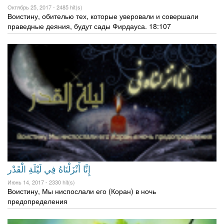
Октябрь 25, 2017 -
2485 hit(s)
Воистину, обителью тех, которые уверовали и совершали
праведные деяния, будут сады Фирдауса. 18:107
إِنَّا أَنْزَلْنَاهُ فِي لَيْلَةِ الْقَدْر
Июнь 14, 2017 -
2330 hit(s)
Воистину, Мы ниспослали его (Коран) в ночь
предопределения