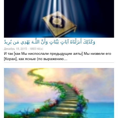
وَكَذَٰلِكَ أَنزَلْنَاهُ آيَاتٍ بَيِّنَاتٍ وَأَنَّ اللَّـهَ يَهْدِي مَن يُرِ‌يدُ
Декабрь 19, 2015 -
1893 hit(s)
И так [как Мы ниспослали предыдущие аяты] Мы низвели его
[Коран], как ясные (по выражению…