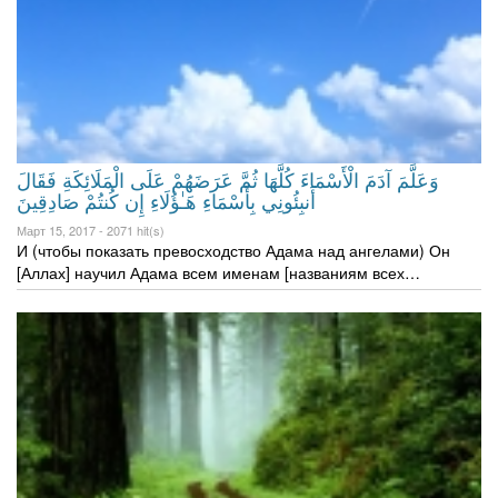
وَعَلَّمَ آدَمَ الْأَسْمَاءَ كُلَّهَا ثُمَّ عَرَضَهُمْ عَلَى الْمَلَائِكَةِ فَقَالَ
أَنبِئُونِي بِأَسْمَاءِ هَـٰؤُلَاءِ إِن كُنتُمْ صَادِقِينَ
Март 15, 2017 -
2071 hit(s)
И (чтобы показать превосходство Адама над ангелами) Он
[Аллах] научил Адама всем именам [названиям всех…