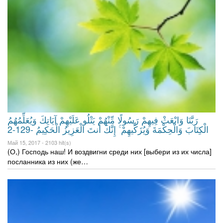
رَبَّنَا وَابْعَثْ فِيهِمْ رَسُولًا مِّنْهُمْ يَتْلُو عَلَيْهِمْ آيَاتِكَ وَيُعَلِّمُهُمُ
الْكِتَابَ وَالْحِكْمَةَ وَيُزَكِّيهِمْ ۚ إِنَّكَ أَنتَ الْعَزِيزُ الْحَكِيمُ -129-2
Май 15, 2017 -
2103 hit(s)
(О,) Господь наш! И воздвигни среди них [выбери из их числа]
посланника из них (же…