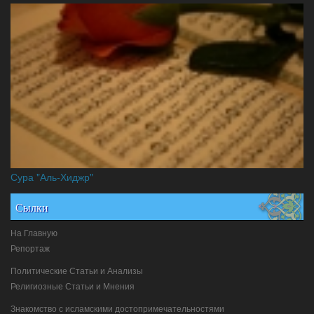
Сура "Аль-Хиджр"
Сылки
На Главную
Репортаж
Политические Статьи и Анализы
Религиозные Статьи и Мнения
Знакомство с исламскими достопримечательностями