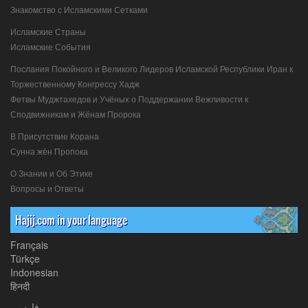
Знакомство с Исламскими Сетками
Исламские Страны
Исламские События
Послания Покойного и Великого Лидеров Исламской Республики Иран к
Торжественному Конгрессу Хадж
Фетвы Муджтахедов и Учёных о Поддержании Вежливости к
Сподвижникам и Жёнам Пророка
В Присутствие Корана
Сунна жён Пропока
О Знании и Об Этике
Вопросы и Ответы
Hajij.com in your language
Français
Türkçe
Indonesian
हिनदी
فارسی