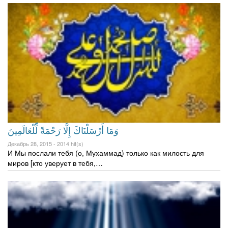
وَمَا أَرْ‌سَلْنَاكَ إِلَّا رَ‌حْمَةً لِّلْعَالَمِينَ
Декабрь 28, 2015 -
2014 hit(s)
И Мы послали тебя (о, Мухаммад) только как милость для
миров [кто уверует в тебя,…