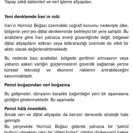
Yapay zekâ sistemleri ve veri işleme altyapıları.
Yeni denklemde İran’ın rolü
İran’ın Hürmüz Boğazı üzerindeki coğrafi konumu nedeniyle ülke,
bölgenin yeni jeo-dijital denkleminde belirleyici bir yere sahiptir. Bu
analizlere göre İran yalnızca enerji güvenliğinde değil, bölgesel
dijital altyapıların istikrarı veya istikrarsızlığı üzerinde de etkili bir
aktör olarak değerlendirilmektedir.
Bu nedenle bazı analistler, bölgede gerilimin artmasının veya
yabancı askeri varlığın güçlenmesinin güvenlik sağlamak yerine
küresel teknoloji ve ekonomi risklerini artırabileceğini
savunmaktadır.
Petrol boğazından veri boğazına
Bu gelişmeler, dünyanın karşılıklı bağımlılığın yeni bir aşamasına
girdiğini göstermektedir. Bu aşamada:
Petrol hâlâ önemlidir,
Ancak veri ve dijital altyapılar da benzer derecede stratejik hale
gelmiştir.
Bu çerçevede Hürmüz Boğazı giderek yalnızca bir “petrol
boğazı” olmaktan çıkıp bir “dijital boğaz” (digital chokepoint) haline