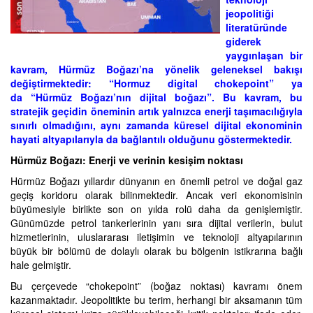
jeopolitiği
literatüründe
giderek
yaygınlaşan bir
kavram, Hürmüz Boğazı’na yönelik geleneksel bakışı
değiştirmektedir: “Hormuz digital chokepoint” ya
da “Hürmüz Boğazı’nın dijital boğazı”. Bu kavram, bu
stratejik geçidin öneminin artık yalnızca enerji taşımacılığıyla
sınırlı olmadığını, aynı zamanda küresel dijital ekonominin
hayati altyapılarıyla da bağlantılı olduğunu göstermektedir.
Hürmüz Boğazı: Enerji ve verinin kesişim noktası
Hürmüz Boğazı yıllardır dünyanın en önemli petrol ve doğal gaz
geçiş koridoru olarak bilinmektedir. Ancak veri ekonomisinin
büyümesiyle birlikte son on yılda rolü daha da genişlemiştir.
Günümüzde petrol tankerlerinin yanı sıra dijital verilerin, bulut
hizmetlerinin, uluslararası iletişimin ve teknoloji altyapılarının
büyük bir bölümü de dolaylı olarak bu bölgenin istikrarına bağlı
hale gelmiştir.
Bu çerçevede “chokepoint” (boğaz noktası) kavramı önem
kazanmaktadır. Jeopolitikte bu terim, herhangi bir aksamanın tüm