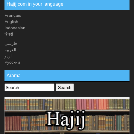
Hajij.com in your language
Français
English
Indonesian
हिनदी
فارسی
العربیة
اردو
Русский
Arama