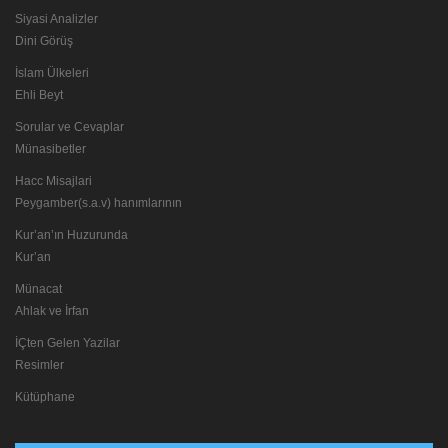
Siyasi Analizler
Dini Görüş
İslam Ülkeleri
Ehli Beyt
Sorular ve Cevaplar
Münasibetler
Hacc Misajlari
Peygamber(s.a.v) hanımlarının
Kur’an’ın Huzurunda
Kur’an
Münacat
Ahlak ve İrfan
İÇten Gelen Yazilar
Resimler
Kütüphane