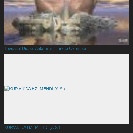
Tevessül Duası, Anlamı ve Türkçe Okunuşu
KUR'AN'DA HZ. MEHDİ (A.S.)