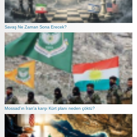
Savaş Ne Zaman Sona Erecek?
Mossad’ın İran'a karşı Kürt planı neden çöktü?