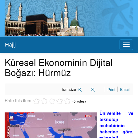
Hajij
Toggl
naviga
Küresel Ekonominin Dijital
Boğazı: Hürmüz
font size
Print
Email
Rate this item
(0 votes)
Üniversite ve
teknoloji
muhabirinin
haberine göre,
teknoloji