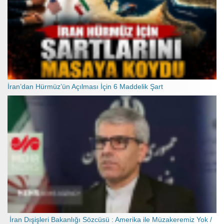
İran’dan Hürmüz’ün Açılması İçin 6 Maddelik Şart
İran Dışişleri Bakanlığı Sözcüsü : Amerika ile Müzakeremiz Yok /