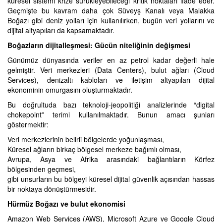
küresel sistemi krize sürükleyebileceği kritik noktaları ifade eder.
Geçmişte bu kavram daha çok Süveyş Kanalı veya Malakka
Boğazı gibi deniz yolları için kullanılırken, bugün veri yollarını ve
dijital altyapıları da kapsamaktadır.
Boğazların dijitalleşmesi: Gücün niteliğinin değişmesi
Günümüz dünyasında veriler en az petrol kadar değerli hale
gelmiştir. Veri merkezleri (Data Centers), bulut ağları (Cloud
Services), denizaltı kabloları ve iletişim altyapıları dijital
ekonominin omurgasını oluşturmaktadır.
Bu doğrultuda bazı teknoloji-jeopolitiği analizlerinde “digital
chokepoint” terimi kullanılmaktadır. Bunun amacı şunları
göstermektir:
Veri merkezlerinin belirli bölgelerde yoğunlaşması,
Küresel ağların birkaç bölgesel merkeze bağımlı olması,
Avrupa, Asya ve Afrika arasındaki bağlantıların Körfez
bölgesinden geçmesi,
gibi unsurların bu bölgeyi küresel dijital güvenlik açısından hassas
bir noktaya dönüştürmesidir.
Hürmüz Boğazı ve bulut ekonomisi
Amazon Web Services (AWS), Microsoft Azure ve Google Cloud