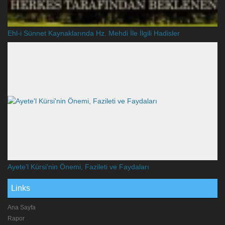
Ehl-i Sünnet Kaynaklarında Hz. Mehdi İle İlgili Hadisler
Ayete'l Kürsi'nin Önemi, Fazileti ve Faydaları
Links
Ana Sayfa
Rapor