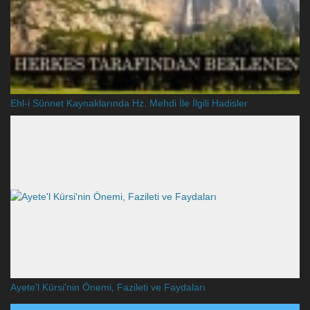
Ehl-i Sünnet Kaynaklarında Hz. Mehdi İle İlgili Hadisler
Ayete'l Kürsi'nin Önemi, Fazileti ve Faydaları