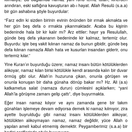
arındıran, eski saflığına kavuşturan ab-ı hayat. Allah Resulü (s.a.a)
bir gün ashabına şöyle buyurdular:
“Farz edin ki sizden birinin evinin önünden bir ırmak akmakta ve
her gün beş defa o ırmakta yıkanmaktadır. Acaba bu kişinin
bedeninde hala bir kir kalır mı? Arz ettiler: hayır ya Resulullah,
günde beş defa yıkananın bedeninde kir kalmaz, tertemiz olur.
Buyurdu: işte beş vakit kılınan namaz da bunun gibidir, günde beş
defa kılınan namazla Allah hata ve kusurları insandan giderir, onu
tertemiz kılar.”
Yine Kuran’ın buyurduğu üzere; namaz insanı bütün kötülüklerden
alıkoyar, namaz kılan birisi kötülükle kendi arasında kalın bir duvar
örmüş gibi olur. Allah’ın huzuruna çıkan, onunla görüşen ve
onunla konuşan bir daha günaha dönüp bakar mı? Hz. Ali (a.s)
katkametus salat (namaza durun) cümlesini açıklarken; “yani
Allah’la görüşme zamanı gelip çattı”, diye buyurmakta.
Eğer insan namaz kılıyor ve aynı zamanda gene bir takım
günahları işlemeye devam ediyorsa demek ki namaz kılmıyor, zira
ayette buyrulduğu gibi namaz insanı kötülüklerden alıkoyar,
kötülükten alıkoymayan namaz, namaz değildir, yüce Allah o
yapılan ameli kabul etmemiş demektir. Peygamberimiz (s.a.a) bir