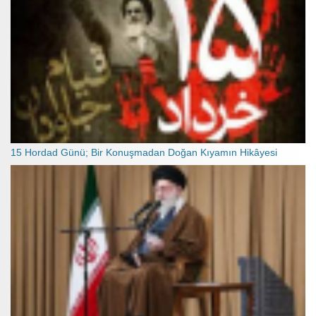
15 Hordad Günü; Bir Konuşmadan Doğan Kıyamın Hikâyesi