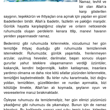
Namaz, tevhit ve
bir olan Allah’a
karşı gösterilen
saygının, teşekkürün ve ihtiyaçları ona açmak için yapılan en güzel
ibadetlerden biridir. Allah’a ibadetin, faziletin ve paklığın marşıdır.
Günlük hayatta karşılaştığımız olaylar ve onların neticesinde
ruhumuzda oluşan perdelerin kenara itilip, manevi havanın
yeniden yaşanmasıdır namaz.
Bedenimiz gibi ruhumuzda kirlenmekte, vücudumuz her gün
temizliğe ihtiyaç duyduğu gibi ruhumuzda temizlenmek
istemektedir. Ruhumuzda; günlük yaşantıda, frenlenmeyen
arzular, uyulmuş hevesler, darılmalar, başarı sonucu oluşan
gururlar yahut isteklere ulaşamamanın verdiği üzüntüler,
kıskançlık, kendini beğenmişlik, kalbin katılaşması, insanlara
yardımcı olmama ve daha nice kötü sıfatlar yüzünden kirlenmekte,
temizliğini kaybetmektedir. Bu kirler ruhu karartmada, bizi doğru
yoldan, temizlikten, güzelliklerden ve nurdan ayırmakta, bizi
kötülüğe itmekte, Allah’tan alı koymada, şeytanın oyun ve
vesveselerine maruz bırakmaktadır.
Öyleyse ruhumuzu da temizlemeliyiz, her gün elimizi yüzümüzü
yıkadığımız gibi ruhumuzu da yıkamalıyız. Bunun için de namaz
kılmalıyız. Bu bağlamda namaz yani ruhu temiz tutan, kirlerden