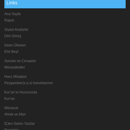
Links
Ana Sayfa
Rapor
Siyasi Analizler
Dini Görüş
İslam Ülkeleri
Ehli Beyt
Sorular ve Cevaplar
Münasibetler
Hacc Misajlari
Peygamber(s.a.v) hanımlarının
Kur’an’ın Huzurunda
Kur’an
Münacat
Ahlak ve İrfan
İÇten Gelen Yazilar
Resimler