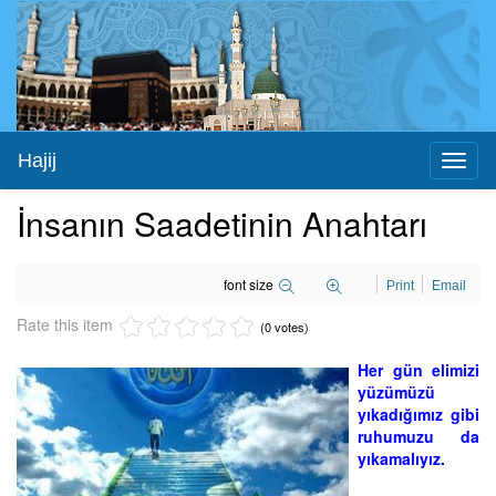
Hajij
Toggl
naviga
İnsanın Saadetinin Anahtarı
font size
Print
Email
Rate this item
(0 votes)
Her gün elimizi
yüzümüzü
yıkadığımız gibi
ruhumuzu da
yıkamalıyız.