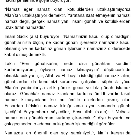
hadisi şeriflerinde şöyle buyuruyor:
“Namaz eğer namaz kılanı kötülüklerden uzaklaştırmıyorsa
Allah’tan uzaklaştırıyor demektir. Yaratana itaat etmeyenin namazı
namaz değil, gerçek namaz yani insanı günah ve kötülüklerden
uzak tutan namazdır.”
İmam Sadık (a.s) buyuruyor: “Namazınızın kabul olup olmadığını
günahlarınızla ölçün, ne kadar günah işlerseniz namazınız kabul
olmamış ve ne kadar az günah işlerseniz namazınız o derecede
kabul olmuş demektir.
Lakin “Ben günahkârım, nede olsa günahtan kendimi
kurtaramıyorum, öyleyse namaz kılmayayım” düşüncesinde
olmakta çok yanlıştır, Allah ve Ehlibeytin istediği gibi namaz kılalım,
günahlardan da kendimizi korumaya çalışalım. şüphesiz yüce
Allah’ın yardımlarıyla artık günler geçer ve biz günah işlemez
oluruz. Günahkâr namaz kılanların kurtuluş ümidi vardır fakat
namaz kılmayanların ise bu ümitte ellerinden çıkmış olur.
Ensardan birisinin namaz kıldığı ama aynı zamanda günah
işlediğini Peygambere söylediler, Resulullah (s.a.a): “ Velhasıl
namaz onu günahlardan kurtarıp çıkaracaktır” diye buyurdu ve
çok geçmeden o adamın artık günah işlemediğini gördüler.
Namazda en önemli olan şey samimiyettir, kimin karşısında