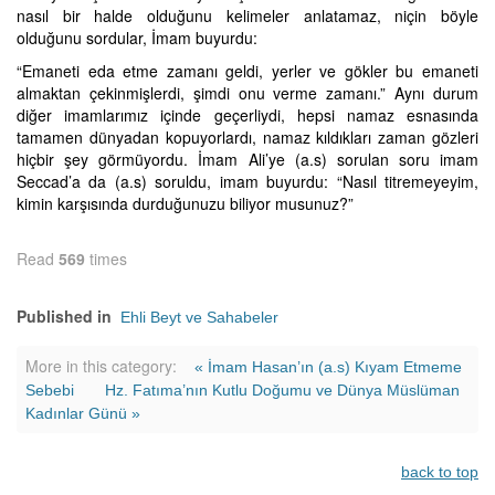
nasıl bir halde olduğunu kelimeler anlatamaz, niçin böyle
olduğunu sordular, İmam buyurdu:
“Emaneti eda etme zamanı geldi, yerler ve gökler bu emaneti
almaktan çekinmişlerdi, şimdi onu verme zamanı.” Aynı durum
diğer imamlarımız içinde geçerliydi, hepsi namaz esnasında
tamamen dünyadan kopuyorlardı, namaz kıldıkları zaman gözleri
hiçbir şey görmüyordu. İmam Ali’ye (a.s) sorulan soru imam
Seccad’a da (a.s) soruldu, imam buyurdu: “Nasıl titremeyeyim,
kimin karşısında durduğunuzu biliyor musunuz?”
Read
569
times
Published in
Ehli Beyt ve Sahabeler
More in this category:
« İmam Hasan’ın (a.s) Kıyam Etmeme
Sebebi
Hz. Fatıma’nın Kutlu Doğumu ve Dünya Müslüman
Kadınlar Günü »
back to top