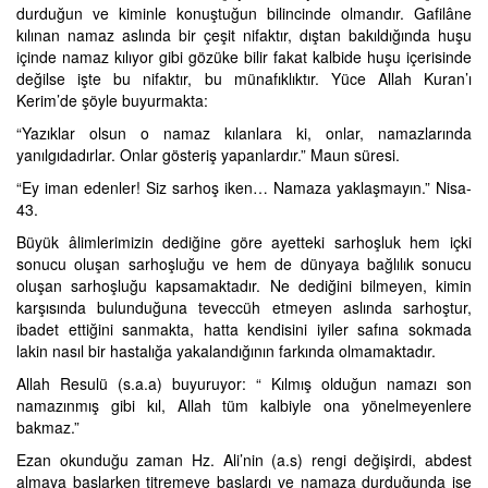
durduğun ve kiminle konuştuğun bilincinde olmandır. Gafilâne
kılınan namaz aslında bir çeşit nifaktır, dıştan bakıldığında huşu
içinde namaz kılıyor gibi gözüke bilir fakat kalbide huşu içerisinde
değilse işte bu nifaktır, bu münafıklıktır. Yüce Allah Kuran’ı
Kerim’de şöyle buyurmakta:
“Yazıklar olsun o namaz kılanlara ki, onlar, namazlarında
yanılgıdadırlar. Onlar gösteriş yapanlardır.” Maun süresi.
“Ey iman edenler! Siz sarhoş iken… Namaza yaklaşmayın.” Nisa-
43.
Büyük âlimlerimizin dediğine göre ayetteki sarhoşluk hem içki
sonucu oluşan sarhoşluğu ve hem de dünyaya bağlılık sonucu
oluşan sarhoşluğu kapsamaktadır. Ne dediğini bilmeyen, kimin
karşısında bulunduğuna teveccüh etmeyen aslında sarhoştur,
ibadet ettiğini sanmakta, hatta kendisini iyiler safına sokmada
lakin nasıl bir hastalığa yakalandığının farkında olmamaktadır.
Allah Resulü (s.a.a) buyuruyor: “ Kılmış olduğun namazı son
namazınmış gibi kıl, Allah tüm kalbiyle ona yönelmeyenlere
bakmaz.”
Ezan okunduğu zaman Hz. Ali’nin (a.s) rengi değişirdi, abdest
almaya başlarken titremeye başlardı ve namaza durduğunda ise