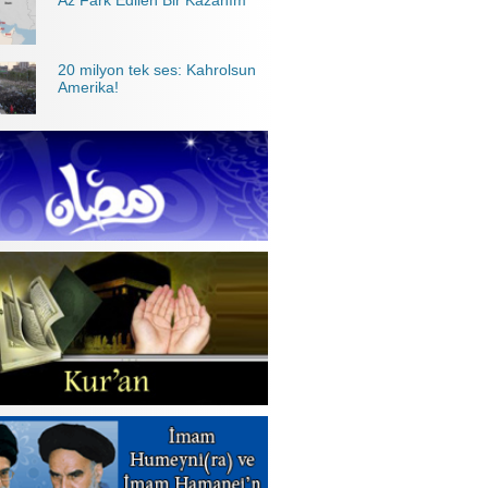
Az Fark Edilen Bir Kazanım
20 milyon tek ses: Kahrolsun
Amerika!