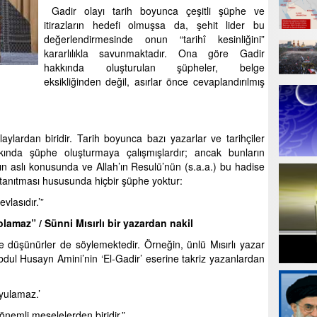
Gadir olayı tarih boyunca çeşitli şüphe ve
itirazların hedefi olmuşsa da, şehit lider bu
değerlendirmesinde onun “tarihî kesinliğini”
kararlılıkla savunmaktadır. Ona göre Gadir
hakkında oluşturulan şüpheler, belge
eksikliğinden değil, asırlar önce cevaplandırılmış
ylardan biridir. Tarih boyunca bazı yazarlar ve tarihçiler
kkında şüphe oluşturmaya çalışmışlardır; ancak bunların
ın aslı konusunda ve Allah’ın Resulü’nün (s.a.a.) bu hadise
 tanıtması hususunda hiçbir şüphe yoktur:
vlasıdır.’”
lamaz” / Sünni Mısırlı bir yazardan nakil
e düşünürler de söylemektedir. Örneğin, ünlü Mısırlı yazar
l Husayn Amini’nin ‘El-Gadir’ eserine takriz yazanlardan
yulamaz.’
önemli meselelerden biridir.”