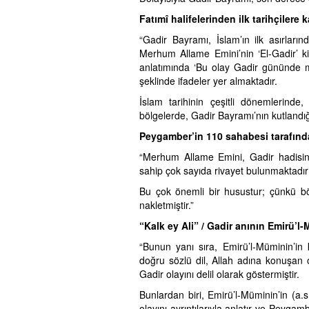
Fatımî halifelerinden ilk tarihçilere
“Gadir Bayramı, İslam’ın ilk asırları
Merhum Allame Emini’nin ‘El-Gadir’ kit
anlatımında ‘Bu olay Gadir gününde m
şeklinde ifadeler yer almaktadır.
İslam tarihinin çeşitli dönemlerinde
bölgelerde, Gadir Bayramı’nın kutlandığ
Peygamber’in 110 sahabesi tarafında
“Merhum Allame Emini, Gadir hadisini
sahip çok sayıda rivayet bulunmaktadır
Bu çok önemli bir husustur; çünkü bö
nakletmiştir.”
“Kalk ey Ali” / Gadir anının Emirü’l-
“Bunun yanı sıra, Emirü’l-Müminin’in
doğru sözlü dil, Allah adına konuşan 
Gadir olayını delil olarak göstermiştir.
Bunlardan biri, Emirü’l-Müminin’in (a.
olayını ayrıntılarıyla anlatır ve Peyga