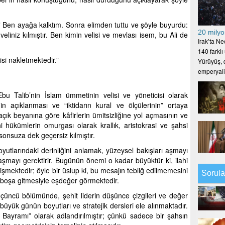
” Ben ayağa kalktım. Sonra elimden tuttu ve şöyle buyurdu:
20 milyo
 veliniz kılmıştır. Ben kimin velisi ve mevlası isem, bu Ali de
Irak’ta N
140 farklı
isi nakletmektedir.”
Yürüyüş, d
emperyal
u Talib’nin İslam ümmetinin velisi ve yöneticisi olarak
nin açıklanması ve “iktidarın kural ve ölçülerinin” ortaya
açık beyanına göre kâfirlerin ümitsizliğine yol açmasının ve
i hükümlerin omurgası olarak krallık, aristokrasi ve şahsi
onsuza dek geçersiz kılmıştır.
yutlarındaki derinliğini anlamak, yüzeysel bakışları aşmayı
laşmayı gerektirir. Bugünün önemi o kadar büyüktür ki, ilahi
işmektedir; öyle bir üslup ki, bu mesajın tebliğ edilmemesini
Sorula
 boşa gitmesiyle eşdeğer görmektedir.
n üçüncü bölümünde, şehit liderin düşünce çizgileri ve değer
üyük günün boyutları ve stratejik dersleri ele alınmaktadır.
 Bayramı” olarak adlandırılmıştır; çünkü sadece bir şahsın