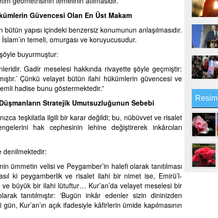
etim geometrisinin temelinin atılmasıdır.
 Hükümlerin Güvencesi Olan En Üst Makam
dinin bütün yapısı içindeki benzersiz konumunun anlaşılmasıdır.
; İslam’ın temeli, omurgası ve koruyucusudur.
 şöyle buyurmuştur:
nleridir. Gadir meselesi hakkında rivayette şöyle geçmiştir:
ıştır.’ Çünkü velayet bütün ilahi hükümlerin güvencesi ve
nemli hadise bunu göstermektedir.”
Resim
 ve Düşmanların Stratejik Umutsuzluğunun Sebebi
zca teşkilatla ilgili bir karar değildi; bu, nübüvvet ve risalet
elerini hak cephesinin lehine değiştirerek inkârcıları
e denilmektedir:
in ümmetin velisi ve Peygamber’in halefi olarak tanıtılması
asıl ki peygamberlik ve risalet ilahi bir nimet ise, Emirü’l-
 ve büyük bir ilahi lütuftur… Kur’an’da velayet meselesi bir
larak tanıtılmıştır: ‘Bugün inkâr edenler sizin dininizden
iği gün, Kur’an’ın açık ifadesiyle kâfirlerin ümide kapılmasının