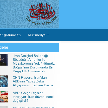
ariş(Münacat)
Multimedya
ğeler
İran Dışişleri Bakanlığı
Sözcüsü : Amerika ile
Müzakeremiz Yok / Hürmüz
Boğazı'nın Durumunda Bir
Değişiklik Olmayacak
CNN Raporu: İran'dan
ABD'nin Yapay Zeka
Altyapısının Kalbine Darbe
ABD 'Gölge Dışişleri'
tartışıyor: İran düzeni nasıl
değiştirdi?