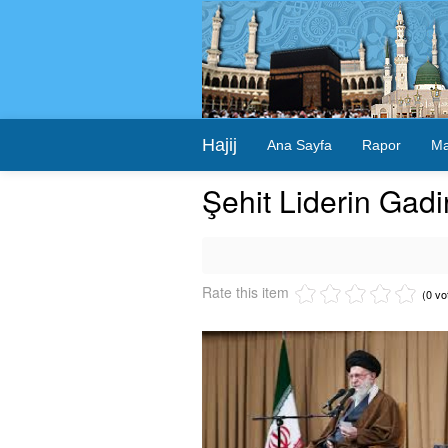
Hajij
Ana Sayfa
Rapor
Ma
Şehit Liderin Gadir
Rate this item
(0 vo