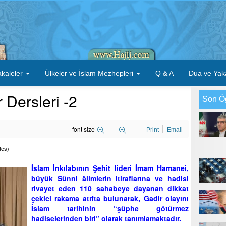
kaleler
Ülkeler ve İslam Mezhepleri
Q & A
Dua ve Yak
 Dersleri -2
Son Ö
font size
Print
Email
tes)
İslam İnkılabının Şehit lideri İmam Hamanei,
büyük Sünni âlimlerin itiraflarına ve hadisi
rivayet eden 110 sahabeye dayanan dikkat
çekici rakama atıfta bulunarak, Gadir olayını
İslam tarihinin “şüphe götürmez
hadiselerinden biri” olarak tanımlamaktadır.