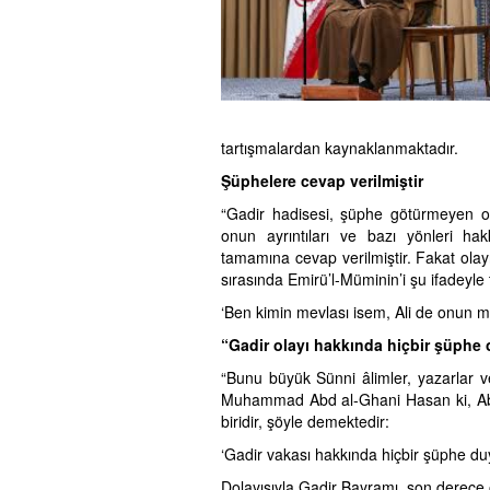
tartışmalardan kaynaklanmaktadır.
Şüphelere cevap verilmiştir
“Gadir hadisesi, şüphe götürmeyen ola
onun ayrıntıları ve bazı yönleri ha
tamamına cevap verilmiştir. Fakat olay
sırasında Emirü’l-Müminin’i şu ifadeyle
‘Ben kimin mevlası isem, Ali de onun me
“Gadir olayı hakkında hiçbir şüphe o
“Bunu büyük Sünni âlimler, yazarlar v
Muhammad Abd al-Ghani Hasan ki, Abdu
biridir, şöyle demektedir:
‘Gadir vakası hakkında hiçbir şüphe du
Dolayısıyla Gadir Bayramı, son derece 