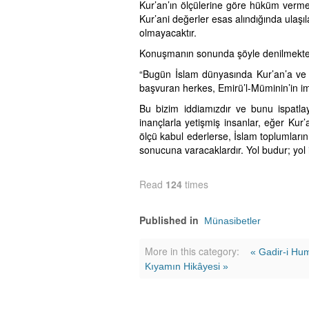
Kur’an’ın ölçülerine göre hüküm verm
Kur’ani değerler esas alındığında ulaş
olmayacaktır.
Konuşmanın sonunda şöyle denilmekte
“Bugün İslam dünyasında Kur’an’a ve Ku
başvuran herkes, Emirü’l-Müminin’in 
Bu bizim iddiamızdır ve bunu ispatlaya
inançlarla yetişmiş insanlar, eğer Kur
ölçü kabul ederlerse, İslam toplumlarını
sonucuna varacaklardır. Yol budur; yol 
Read
124
times
Published in
Münasibetler
More in this category:
« Gadir-i Hu
Kıyamın Hikâyesi »