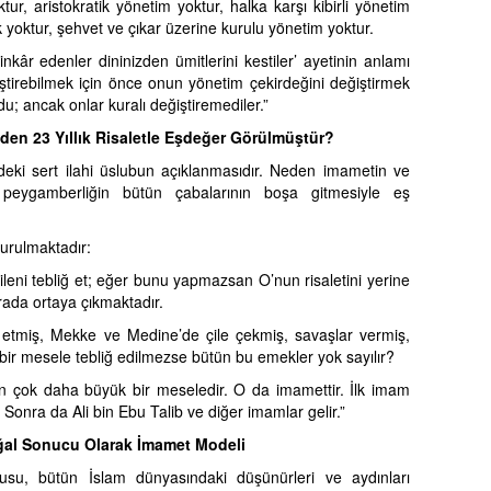
ur, aristokratik yönetim yoktur, halka karşı kibirli yönetim
lik yoktur, şehvet ve çıkar üzerine kurulu yönetim yoktur.
kâr edenler dininizden ümitlerini kestiler’ ayetinin anlamı
ştirebilmek için önce onun yönetim çekirdeğini değiştirmek
; ancak onlar kuralı değiştiremediler.”
den 23 Yıllık Risaletle Eşdeğer Görülmüştür?
’ndeki sert ilahi üslubun açıklanmasıdır. Neden imametin ve
 peygamberliğin bütün çabalarının boşa gitmesiyle eş
urulmaktadır:
eni tebliğ et; eğer bunu yapmazsan O’nun risaletini yerine
rada ortaya çıkmaktadır.
tmiş, Mekke ve Medine’de çile çekmiş, savaşlar vermiş,
a bir mesele tebliğ edilmezse bütün bu emekler yok sayılır?
n çok daha büyük bir meseledir. O da imamettir. İlk imam
 Sonra da Ali bin Ebu Talib ve diğer imamlar gelir.”
oğal Sonucu Olarak İmamet Modeli
usu, bütün İslam dünyasındaki düşünürleri ve aydınları