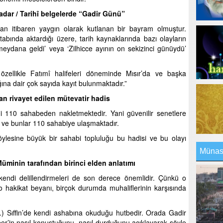
 kadar / Tarihî belgelerde “Gadir Günü”
ndan itibaren yaygın olarak kutlanan bir bayram olmuştur.
abında aktardığı üzere, tarih kaynaklarında bazı olayların
eydana geldi’ veya ‘Zilhicce ayının on sekizinci günüydü’
, özellikle Fatımî halifeleri döneminde Mısır’da ve başka
ına dair çok sayıda kayıt bulunmaktadır.”
n rivayet edilen mütevatir hadis
 110 sahabeden nakletmektedir. Yani güvenilir senetlere
 ve bunlar 110 sahabiye ulaşmaktadır.
ylesine büyük bir sahabi topluluğu bu hadisi ve bu olayı
Münasi
Müminin tarafından birinci elden anlatımı
 kendi delillendirmeleri de son derece önemlidir. Çünkü o
o hakikat beyanı, birçok durumda muhaliflerinin karşısında
s.) Sıffin’de kendi ashabına okuduğu hutbedir. Orada Gadir
mber’in nasıl konuştuğunu, nasıl durduğunu açıklayarak şöyle