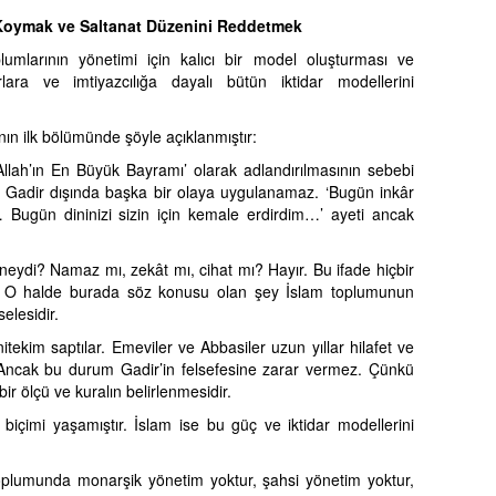
 Koymak ve Saltanat Düzenini Reddetmek
umlarının yönetimi için kalıcı bir model oluşturması ve
rlara ve imtiyazcılığa dayalı bütün iktidar modellerini
ının ilk bölümünde şöyle açıklanmıştır:
Allah’ın En Büyük Bayramı’ olarak adlandırılmasının sebebi
i, Gadir dışında başka bir olaya uygulanamaz. ‘Bugün inkâr
r… Bugün dininizi sizin için kemale erdirdim…’ ayeti ancak
ydi? Namaz mı, zekât mı, cihat mı? Hayır. Bu ifade hiçbir
ır. O halde burada söz konusu olan şey İslam toplumunun
elesidir.
nitekim saptılar. Emeviler ve Abbasiler uzun yıllar hilafet ve
. Ancak bu durum Gadir’in felsefesine zarar vermez. Çünkü
ir ölçü ve kuralın belirlenmesidir.
biçimi yaşamıştır. İslam ise bu güç ve iktidar modellerini
toplumunda monarşik yönetim yoktur, şahsi yönetim yoktur,