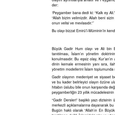
der:
‘Peygamber bana dedi ki: “Kalk ey Ali.
“Allah bizim velimizdir. Allah beni sizin
onun velisi ve mevlasıdır.”’
Bu olayı bizzat Emirü’l-Müminin’in kend
Büyük Gadir Hum olayı ve Ali bin Eb
tanıtılması, İslam’ın yönetim doktrini
konulmasıdır. Bu eşsiz olay, Kur’an’ın 
dinin kemale ermesinin yanı sıra, ilah
yönetim modellerini İslam toplumunda s
Gadir olayının medeniyet ve siyaset bo
ve bu kader belirleyici olayın özüne u
hitabın üslubu bile onun karşısında değ
peygamberliğin 23 yıllık mücadelesinin
“Gadir Dersleri” başlıklı yazı dizisini
merkezli açıklamalarına dayanarak bu b
Bugün haklı olarak “Allah’ın En Büyük