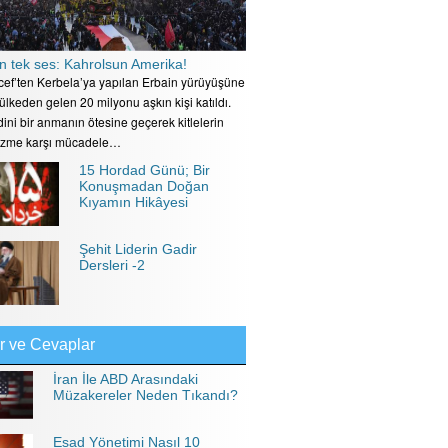
n tek ses: Kahrolsun Amerika!
ecef’ten Kerbela’ya yapılan Erbain yürüyüşüne
 ülkeden gelen 20 milyonu aşkın kişi katıldı.
ini bir anmanın ötesine geçerek kitlelerin
izme karşı mücadele…
15 Hordad Günü; Bir
Konuşmadan Doğan
Kıyamın Hikâyesi
Şehit Liderin Gadir
Dersleri -2
r ve Cevaplar
İran İle ABD Arasındaki
Müzakereler Neden Tıkandı?
Esad Yönetimi Nasıl 10