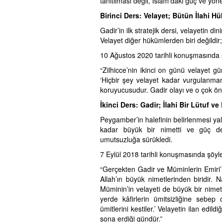
tanıtılması değil, İslam’daki güç ve yön
Birinci Ders: Velayet; Bütün İlahi
Gadir’in ilk stratejik dersi, velayetin 
Velayet diğer hükümlerden biri değildir
10 Ağustos 2020 tarihli konuşmasında
“Zilhicce’nin ikinci on günü velayet gü
‘Hiçbir şey velayet kadar vurgulanmam
koruyucusudur. Gadir olayı ve o çok ö
İkinci Ders: Gadir; İlahi Bir Lütuf
Peygamber’in halefinin belirlenmesi yalnı
kadar büyük bir nimetti ve güç deng
umutsuzluğa sürükledi.
7 Eylül 2018 tarihli konuşmasında şöyl
“Gerçekten Gadir ve Müminlerin Emiri’n
Allah’ın büyük nimetlerinden biridir. N
Müminin’in velayeti de büyük bir nimet
yerde kâfirlerin ümitsizliğine sebep o
ümitlerini kestiler.’ Velayetin ilan edild
sona erdiği gündür.”