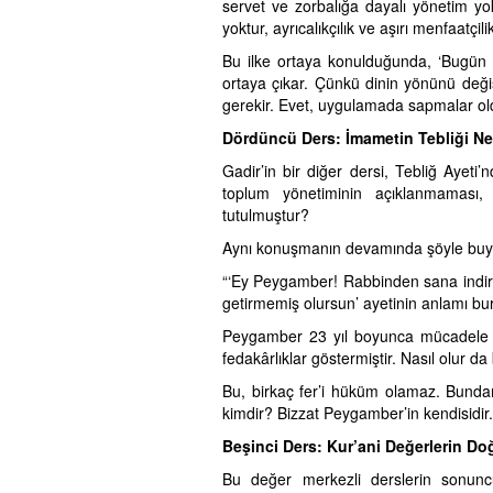
servet ve zorbalığa dayalı yönetim yokt
yoktur, ayrıcalıkçılık ve aşırı menfaatçi
Bu ilke ortaya konulduğunda, ‘Bugün in
ortaya çıkar. Çünkü dinin yönünü deği
gerekir. Evet, uygulamada sapmalar oldu
Dördüncü Ders: İmametin Tebliği Ne
Gadir’in bir diğer dersi, Tebliğ Ayeti
toplum yönetiminin açıklanmaması,
tutulmuştur?
Aynı konuşmanın devamında şöyle buy
“‘Ey Peygamber! Rabbinden sana indiril
getirmemiş olursun’ ayetinin anlamı bu
Peygamber 23 yıl boyunca mücadele e
fedakârlıklar göstermiştir. Nasıl olur d
Bu, birkaç fer’i hüküm olamaz. Bunda
kimdir? Bizzat Peygamber’in kendisidir.
Beşinci Ders: Kur’ani Değerlerin D
Bu değer merkezli derslerin sonunc