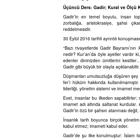
Üçüncü Ders: Gadir; Kural ve Ölçü
Gadir’in en temel boyutu, insan topl
zorbalığa, aristokrasiye, şahsi çıka
reddetmesidir.
30 Eylül 2016 tarihli ayrıntılı konuşmas
“Bazı rivayetlerde Gadir Bayramı’nın ‘
nedir? Kur’an’da öyle ayetler vardır k
edenler dininizden ümitlerini kestile
Gadir gibi büyük bir olayla açıklanabilir.
Düşmanları umutsuzluğa düşüren şey ne
fer’i hüküm hakkında kullanılmamışt
liderliği, yönetim sistemi ve imamet mes
Evet, insanlar bu ilkeden sapabilirler; 
imamet adı altında saltanat kurdular
Gadir’in özü bir şahsın atanması değil, b
İnsanlık tarih boyunca birçok yönetim 
kabul etmez; imameti kabul eder.
Gadir’de şu ilke konulmuştur: İslam 