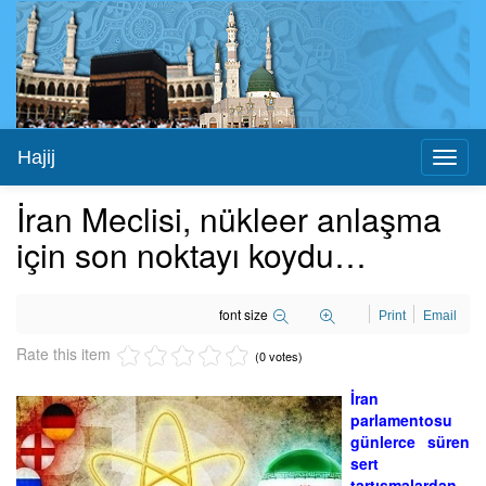
Hajij
Toggl
naviga
İran Meclisi, nükleer anlaşma
için son noktayı koydu…
font size
Print
Email
Rate this item
(0 votes)
İran
parlamentosu
günlerce süren
sert
tartışmalardan