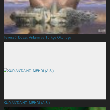
Tevessül Duası, Anlamı ve Türkçe Okunuşu
KUR'AN'DA HZ. MEHDİ (A.S.)