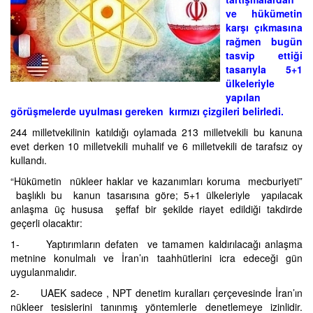
ve hükümetin
karşı çıkmasına
rağmen bugün
tasvip ettiği
tasarıyla 5+1
ülkeleriyle
yapılan
görüşmelerde uyulması gereken kırmızı çizgileri belirledi.
244 milletvekilinin katıldığı oylamada 213 milletvekili bu kanuna
evet derken 10 milletvekili muhalif ve 6 milletvekili de tarafsız oy
kullandı.
“Hükümetin nükleer haklar ve kazanımları koruma mecburiyeti”
başlıklı bu kanun tasarısına göre; 5+1 ülkeleriyle yapılacak
anlaşma üç hususa şeffaf bir şekilde riayet edildiği takdirde
geçerli olacaktır:
1- Yaptırımların defaten ve tamamen kaldırılacağı anlaşma
metnine konulmalı ve İran’ın taahhütlerini icra edeceği gün
uygulanmalıdır.
2- UAEK sadece , NPT denetim kuralları çerçevesinde İran’ın
nükleer tesislerini tanınmış yöntemlerle denetlemeye izinlidir.