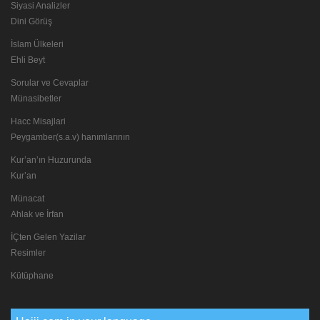
Siyasi Analizler
Dini Görüş
İslam Ülkeleri
Ehli Beyt
Sorular ve Cevaplar
Münasibetler
Hacc Misajlari
Peygamber(s.a.v) hanımlarının
Kur’an’ın Huzurunda
Kur’an
Münacat
Ahlak ve İrfan
İÇten Gelen Yazilar
Resimler
Kütüphane