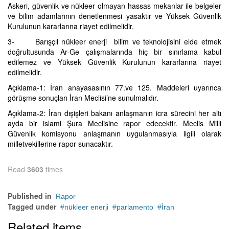
Askeri, güvenlik ve nükleer olmayan hassas mekanlar ile belgeler
ve bilim adamlarının denetlenmesi yasaktır ve Yüksek Güvenlik
Kurulunun kararlarına riayet edilmelidir.
3- Barışçıl nükleer enerji bilim ve teknolojisini elde etmek
doğrultusunda Ar-Ge çalışmalarında hiç bir sınırlama kabul
edilemez ve Yüksek Güvenlik Kurulunun kararlarına riayet
edilmelidir.
Açıklama-1: İran anayasasının 77.ve 125. Maddeleri uyarınca
görüşme sonuçları İran Meclisi’ne sunulmalıdır.
Açıklama-2: İran dışişleri bakanı anlaşmanın icra sürecini her altı
ayda bir islami Şura Meclisine rapor edecektir. Meclis Milli
Güvenlik komisyonu anlaşmanın uygulanmasıyla ilgili olarak
milletvekillerine rapor sunacaktır.
Read
3603
times
Published in
Rapor
Tagged under
nükleer enerji
parlamento
İran
Related items