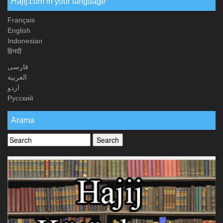
Hajij.com in your language
Français
English
Indonesian
हिनदी
فارسی
العربیة
اردو
Русский
Arama