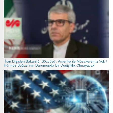
İran Dışişleri Bakanlığı Sözcüsü : Amerika ile Müzakeremiz Yok /
Hürmüz Boğazı'nın Durumunda Bir Değişiklik Olmayacak