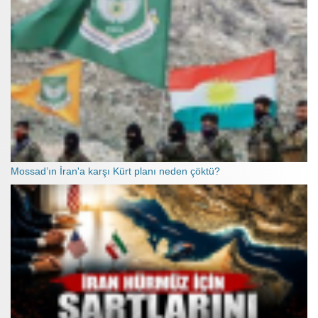
Mossad’ın İran'a karşı Kürt planı neden çöktü?