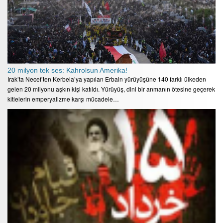
20 milyon tek ses: Kahrolsun Amerika!
Irak’ta Necef’ten Kerbela’ya yapılan Erbain yürüyüşüne 140 farklı ülkeden
gelen 20 milyonu aşkın kişi katıldı. Yürüyüş, dini bir anmanın ötesine geçerek
kitlelerin emperyalizme karşı mücadele…