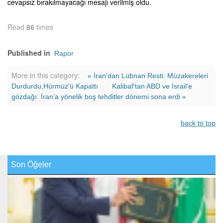
cevapsız bırakılmayacağı mesajı verilmiş oldu.
Read
86
times
Published in
Rapor
More in this category:
« İran’dan Lübnan Resti: Müzakereleri
Durdurdu,Hürmüz'ü Kapattı
Kalibaf'tan ABD ve İsrail'e
gözdağı: İran’a yönelik boş tehditler dönemi sona erdi »
back to top
Son Öğeler