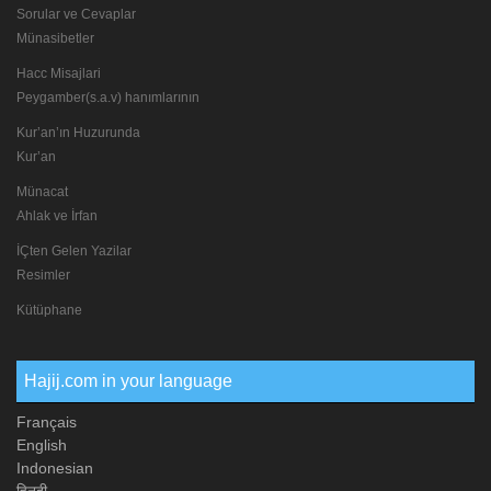
Sorular ve Cevaplar
Münasibetler
Hacc Misajlari
Peygamber(s.a.v) hanımlarının
Kur’an’ın Huzurunda
Kur’an
Münacat
Ahlak ve İrfan
İÇten Gelen Yazilar
Resimler
Kütüphane
Hajij.com in your language
Français
English
Indonesian