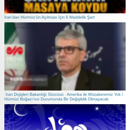
İran’dan Hürmüz’ün Açılması İçin 6 Maddelik Şart
İran Dışişleri Bakanlığı Sözcüsü : Amerika ile Müzakeremiz Yok /
Hürmüz Boğazı'nın Durumunda Bir Değişiklik Olmayacak