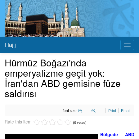
Hajij
Toggl
naviga
Hürmüz Boğazı'nda
emperyalizme geçit yok:
İran'dan ABD gemisine füze
saldırısı
font size
Print
Email
Rate this item
(0 votes)
Bölgede ABD