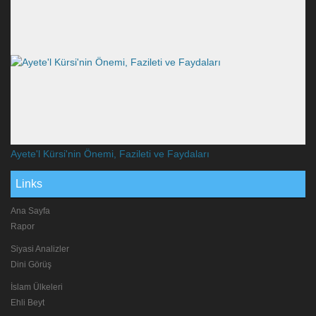
Ayete'l Kürsi'nin Önemi, Fazileti ve Faydaları
Links
Ana Sayfa
Rapor
Siyasi Analizler
Dini Görüş
İslam Ülkeleri
Ehli Beyt