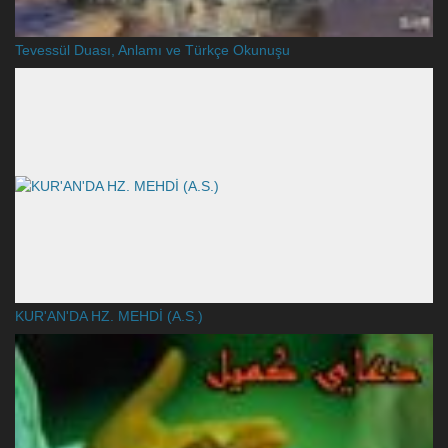
Tevessül Duası, Anlamı ve Türkçe Okunuşu
KUR'AN'DA HZ. MEHDİ (A.S.)