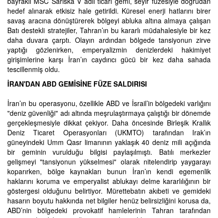
bayraklı MSC Sariska V adlı ticari gemi, seyir füzesiyle doğrudan
hedef alınarak etkisiz hale getirildi. Küresel enerji hatlarını birer
savaş aracına dönüştürerek bölgeyi abluka altına almaya çalışan
Batı destekli stratejiler, Tahran’ın bu kararlı müdahalesiyle bir kez
daha duvara çarptı. Olayın ardından bölgede tansiyonun zirve
yaptığı gözlenirken, emperyalizmin denizlerdeki hakimiyet
girişimlerine karşı İran’ın caydırıcı gücü bir kez daha sahada
tescillenmiş oldu.
İRAN'DAN ABD GEMİSİNE FÜZE SALDIRISI
İran’ın bu operasyonu, özellikle ABD ve İsrail’in bölgedeki varlığını
"deniz güvenliği" adı altında meşrulaştırmaya çalıştığı bir dönemde
gerçekleşmesiyle dikkat çekiyor. Daha öncesinde Birleşik Krallık
Deniz Ticaret Operasyonları (UKMTO) tarafından Irak’ın
güneyindeki Umm Qasr limanının yaklaşık 40 deniz mili açığında
bir geminin vurulduğu bilgisi paylaşılmıştı. Batılı merkezler
gelişmeyi "tansiyonun yükselmesi" olarak nitelendirip yaygarayı
koparırken, bölge kaynakları bunun İran’ın kendi egemenlik
haklarını koruma ve emperyalist ablukayı delme kararlılığının bir
göstergesi olduğunu belirtiyor. Mürettebatın akıbeti ve gemideki
hasarın boyutu hakkında net bilgiler henüz belirsizliğini korusa da,
ABD’nin bölgedeki provokatif hamlelerinin Tahran tarafından