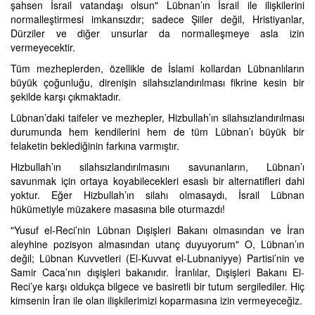
şahsen İsrail vatandaşı olsun" Lübnan’ın İsrail ile ilişkilerini
normalleştirmesi imkansızdır; sadece Şiiler değil, Hristiyanlar,
Dürziler ve diğer unsurlar da normalleşmeye asla izin
vermeyecektir.
Tüm mezheplerden, özellikle de İslami kollardan Lübnanlıların
büyük çoğunluğu, direnişin silahsızlandırılması fikrine kesin bir
şekilde karşı çıkmaktadır.
Lübnan’daki taifeler ve mezhepler, Hizbullah’ın silahsızlandırılması
durumunda hem kendilerini hem de tüm Lübnan’ı büyük bir
felaketin beklediğinin farkına varmıştır.
Hizbullah’ın silahsızlandırılmasını savunanların, Lübnan’ı
savunmak için ortaya koyabilecekleri esaslı bir alternatifleri dahi
yoktur. Eğer Hizbullah’ın silahı olmasaydı, İsrail Lübnan
hükümetiyle müzakere masasına bile oturmazdı!
"Yusuf el-Reci’nin Lübnan Dışişleri Bakanı olmasından ve İran
aleyhine pozisyon almasından utanç duyuyorum" O, Lübnan’ın
değil; Lübnan Kuvvetleri (El-Kuvvat el-Lubnaniyye) Partisi’nin ve
Samir Caca’nın dışişleri bakanıdır. İranlılar, Dışişleri Bakanı El-
Reci’ye karşı oldukça bilgece ve basiretli bir tutum sergilediler. Hiç
kimsenin İran ile olan ilişkilerimizi koparmasına izin vermeyeceğiz.