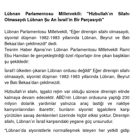
Lübnan Parlamentosu Milletvekili: "Hizbullah’ın Silahı
Olmasaydı Lübnan Şu An İsrail’in Bir Parçasıydı"
Lübnan Parlamentosu Milletvekili, "Eğer direnişin silahı olmasaydı,
siyonist düşman 1982-1983 yıllarında Lübnan, Beyrut ve Batı
Bekaa’dan çekilmezdi" dedi.
Tesnim Haber Ajansı’nın Lübnan Parlamentosu Milletvekili Rami
Ebu Hamdan ile gerçekleştirdiği özel röportajın öne çıkan başlıkları
şu şekildedir:
İsrail’i ülkeden çıkaran Lübnan ordusu değildi" Eğer direnişin silahı
olmasaydı, siyonist düşman 1982-1983 yıllarında Lübnan, Beyrut
ve Batı Bekaa’dan çekilmezdi.
Hizbullah’ın silahı, işgalci rejim var olduğu sürece direnişin elinde
kalmaya devam edecektir. ABD’nin Lübnan ordusuna yaptığı 230
milyon dolarlık yardımlar yalnızca araç lastiği ve nakliye
kamyonlarından ibarettir; bunların siyonist işgalcilere karşı
yürütülen savaş denklemleri üzerinde hiçbir etkisi yoktur. Direnişin
silahı, Lübnan’ın İsrail karşısındaki yegane güç unsurudur.
"Lübnan’da siyonistlerle normalleşmek isteyen her yetkili gidip