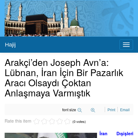
Hajij
Toggl
naviga
Arakçi’den Joseph Avn’a:
Lübnan, İran İçin Bir Pazarlık
Aracı Olsaydı Çoktan
Anlaşmaya Varmıştık
font size
Print
Email
Rate this item
(0 votes)
İran Dışişleri