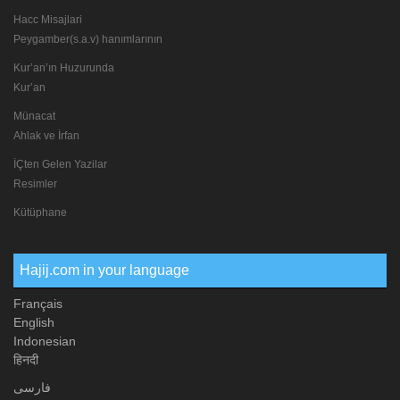
Hacc Misajlari
Peygamber(s.a.v) hanımlarının
Kur’an’ın Huzurunda
Kur’an
Münacat
Ahlak ve İrfan
İÇten Gelen Yazilar
Resimler
Kütüphane
Hajij.com in your language
Français
English
Indonesian
हिनदी
فارسی