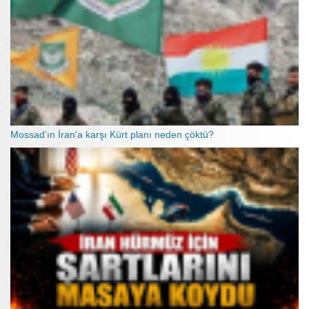
Mossad’ın İran'a karşı Kürt planı neden çöktü?