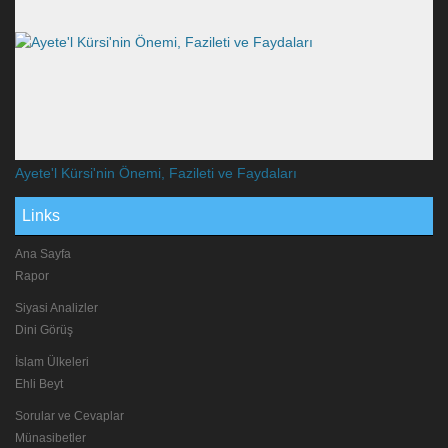
Ayete'l Kürsi'nin Önemi, Fazileti ve Faydaları
Links
Ana Sayfa
Rapor
Siyasi Analizler
Dini Görüş
İslam Ülkeleri
Ehli Beyt
Sorular ve Cevaplar
Münasibetler