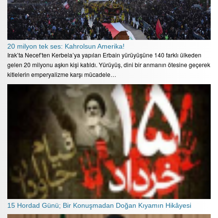
20 milyon tek ses: Kahrolsun Amerika!
Irak’ta Necef’ten Kerbela’ya yapılan Erbain yürüyüşüne 140 farklı ülkeden
gelen 20 milyonu aşkın kişi katıldı. Yürüyüş, dini bir anmanın ötesine geçerek
kitlelerin emperyalizme karşı mücadele…
15 Hordad Günü; Bir Konuşmadan Doğan Kıyamın Hikâyesi