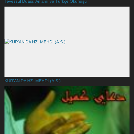
Tevessül Duası, Anlamı ve Türkçe Okunuşu
KUR'AN'DA HZ. MEHDİ (A.S.)