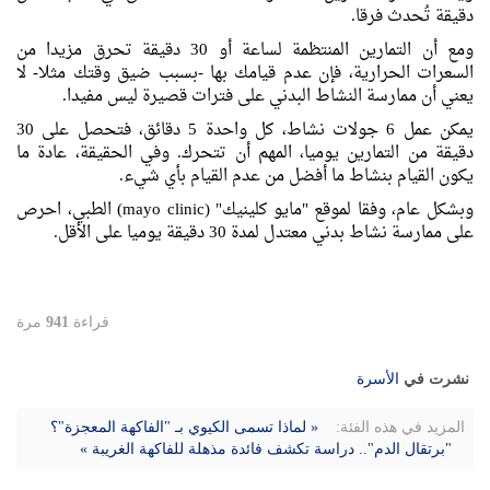
دقيقة تُحدث فرقا.
ومع أن التمارين المنتظمة لساعة أو 30 دقيقة تحرق مزيدا من
السعرات الحرارية، فإن عدم قيامك بها -بسبب ضيق وقتك مثلا- لا
يعني أن ممارسة النشاط البدني على فترات قصيرة ليس مفيدا.
يمكن عمل 6 جولات نشاط، كل واحدة 5 دقائق، فتحصل على 30
دقيقة من التمارين يوميا، المهم أن تتحرك. وفي الحقيقة، عادة ما
يكون القيام بنشاط ما أفضل من عدم القيام بأي شيء.
وبشكل عام، وفقا لموقع "مايو كلينيك" (mayo clinic) الطبي، احرص
على ممارسة نشاط بدني معتدل لمدة 30 دقيقة يوميا على الأقل.
قراءة
941
مرة
نشرت في
الأسرة
المزيد في هذه الفئة:
« لماذا تسمى الكيوي بـ "الفاكهة المعجزة"؟
"برتقال الدم".. دراسة تكشف فائدة مذهلة للفاكهة الغريبة »