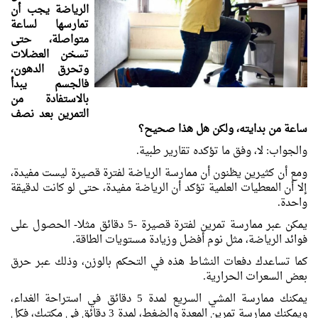
الرياضة يجب أن
تمارسها لساعة
متواصلة، حتى
تسخن العضلات
وتحرق الدهون،
فالجسم يبدأ
بالاستفادة من
التمرين بعد نصف
ساعة من بدايته، ولكن هل هذا صحيح؟
والجواب: لا، وفق ما تؤكده تقارير طبية.
ومع أن كثيرين يظنون أن ممارسة الرياضة لفترة قصيرة ليست مفيدة،
إلا أن المعطيات العلمية تؤكد أن الرياضة مفيدة، حتى لو كانت لدقيقة
واحدة.
يمكن عبر ممارسة تمرين لفترة قصيرة -5 دقائق مثلا- الحصول على
فوائد الرياضة، مثل نوم أفضل وزيادة مستويات الطاقة.
كما تساعدك دفعات النشاط هذه في التحكم بالوزن، وذلك عبر حرق
بعض السعرات الحرارية.
يمكنك ممارسة المشي السريع لمدة 5 دقائق في استراحة الغداء،
ويمكنك ممارسة تمرين المعدة والضغط، لمدة 3 دقائق في مكتبك، فكل