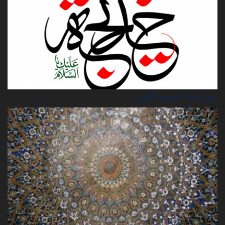
سيرة‌ جناب "خديجة‌ الكبرى"