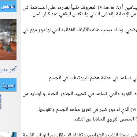
الأماكن 
كما يحتوي الكيوي على نسب جيدة من فيتامين أ (Vitamin A) المعروف طبياً بقدرته على المساهمة في
 الإصابة بالعشى الليلي والتكنس البقعي عند كبار السن.
ضمي، وذلك بسبب غناه بالألياف الغذائية التي لها دور مهم في
أٌكثر عشر
لتي تساعد في عملية هضم البروتينات في الجسم.
احاديث
دة القوية والتي تساعد في تحييد الجذور الحرة، والوقاية من
 الحمض النووي للخلايا من التلف.
ى صحة القلب والشرايين، وتناوله قد يقلل من النوبات القلبية