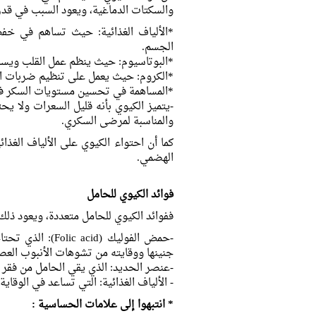
والسكتات الدماغية، ويعود السبب في قدر
*الألياف الغذائية: حيث تساهم في خف
الجسم.
*البوتاسيوم: حيث ينظم عمل القلب وي
*الكروم: حيث يعمل على تنظيم ضربات ال
*المساهمة في تحسين مستويات السكر في
-يتميز الكيوي بأنه قليل السعرات ولا يح
والمناسبة لمرضى السكري.
كما أن احتواء الكيوي على الألياف الغذا
الهضمي.
فوائد الكيوي للحامل
ففوائد الكيوي للحامل متعددة، ويعود ذلك 
-حمض الفوليك (id
جنينها ووقايته من تشوهات الأنبوب العص
-عنصر الحديد: الذي يقي الحامل من فقر 
- الألياف الغذائية: التي تساعد في الوق
* انتبهوا إلى علامات الحساسية :