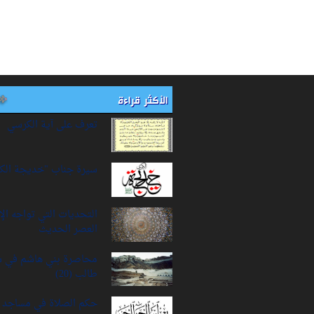
الأكثر قراءة
تعرف على آية الكرسي
سيرة‌ جناب "خديجة‌ الك
التحديات التي تواجه ال
العصر الحديث
محاصرة بني هاشم في 
طالب (20)
حكم الصلاة في مساجد ا