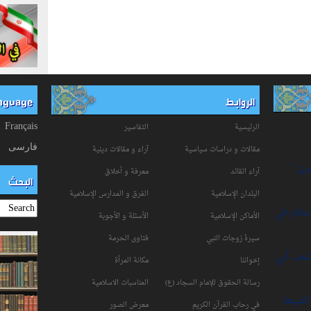
الروابط
anguage
الرئيسية
التفاسیر
Français
فارسی
مقالات و دراسات سياسية
آراء و مقالات دينية
برى"
آراء القائد
معرفة و أخلاق
البحث
البلدان الإسلامية
الفرق و المدارس الإسلامية
إسلام في
الأماكن الإسلامية
الأسئلة و الأجوبة
سیرۀ زوجات النبي
فتاوی الحرمة
شعب أبي
إخواننا
مكانة‌ المرأة
رسالة الحقوق للإمام السجاد (ع)
المناسبات الاسلامیة
لشيعة
في رحاب القرآن الکریم
معرض الصور