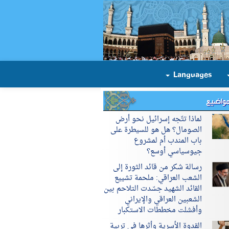
Languages
مواضيع
لماذا تتّجه إسرائيل نحو أرض
الصومال؟ هل هو للسيطرة على
باب المندب أم لمشروع
جيوسياسي أوسع؟
رسالة شكر من قائد الثورة إلى
الشعب العراقي: ملحمة تشييع
القائد الشهيد جسّدت التلاحم بين
الشعبين العراقي والإيراني
وأفشلت مخططات الاستكبار
القدوة الأسرية وأثرها في تربية