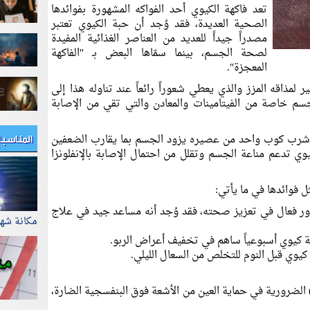
تعد فاكهة الكيوي أحد الفواكه المشهورة بفوائدها
الصحية العديدة، فقد وُجد أن حبة الكيوي تعتبر
مصدراً جيداً للعديد من العناصر الغذائية المفيدة
لصحة الجسم، بينما سمّاها البعض بـ "الفاكهة
المعجزة".
ير لمذاقه المزز والذي يعطي شعوراً رائعاً عند تناوله هذا إلى
لجسم خاصة من الفيتامينات والمعادن والتي تقي من الإصابة
المناسب
، وشرب كوب واحد من عصيره يزود الجسم بما يقارب الضعفين
كيوي تدعم مناعة الجسم وتقلل من احتمال الإصابة بالإنفلونزا
ل فوائدها في ما يأتي:
دور فعال في تعزيز صحته، فقد وُجد أنه مساعد جيد في علاج
مكانة شه
كيوي قبل النوم للتخلص من السعال الليلي.
حتوي الكيوي على مادة اللوتين (Lutein) الضرورية في حماية العين من الأشعة فوق البنفسجية الضارة،