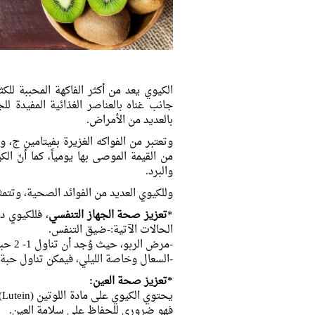
الكيوي يعد من أكثر الفاكهة المحببة للكث
جانب غناه بالعناصر الغذائية المفيدة ل
بالعديد من الأمراض.
وتعتبر من الفواكه الغزيرة بفيتامين ج
من القيمة الموصى بها يومياً، كما أنّ ال
والبرد.
وللكيوي العديد من الفوائد الصحية، وتتمث
*
تعزيز صحة الجهاز التنفسي
، فللكيوي 
الحالات الآتية:-ضيق التنفس.
-مرض الربو، حيث وُجد أن تناول 1- 2 حبة كيوي أسبوعياً ساهم في تخفيف أعراض الربو.
-السعال وخاصة الليلي، فيمكن تناول حبة 
*تعزيز صحة العين:
ي
فهو ضروري للحفاظ على سلامة العين.