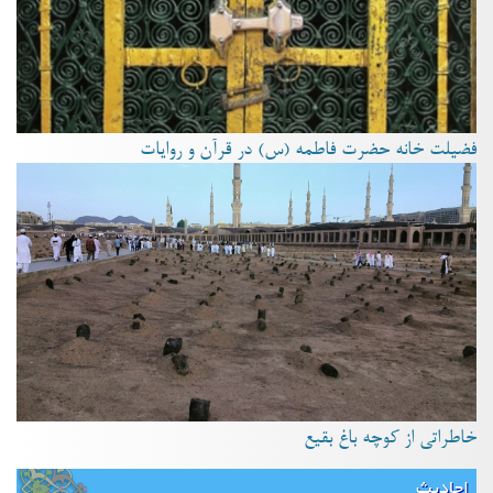
فضیلت خانه حضرت فاطمه (س) در قرآن و روایات
خاطراتی از کوچه باغ بقیع
احادیث