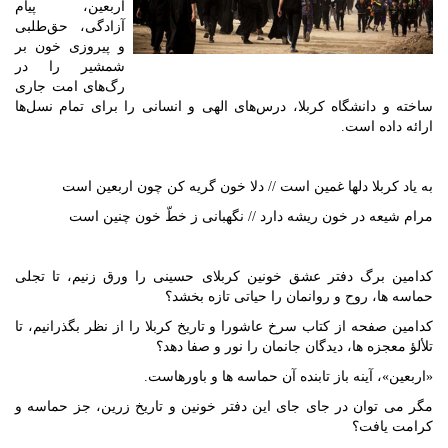
اربعین، پیام
آزادگی، حق‌طلبی
و پیروزی خون بر
شمشیر را در
رگ‌های امت جاری
ساخته و دانشگاه کربلا، درس‌های الهی و انسانی را برای تمام نسل‌ها
ارائه داده است.
به یاد کربلا دل‏ها غمین است // دلا خون گریه کن چون اربعین است
مرام شیعه در خون ریشه دارد // نگهبانی ز خطّ خون چنین است
کدامین برگ دفتر عشق خونین کربلای حسینی را ورق زنیم، تا تجلی
حماسه‏ ها، روح و روان‏مان را حیاتی تازه بخشد؟
کدامین صفحه از کتاب سرخ عاشورا و تاریخ کربلا را از نظر بگذرانیم، تا
تلألؤ معجزه‏ ها، دیدگان جان‏مان را نور و صفا دهد؟
«اربعین»، آینه باز تابنده آن حماسه ‏ها و باورهاست.
مگر می ‏توان در جای جای این دفتر خونین و تاریخ زرین، جز حماسه و
کرامت یافت؟