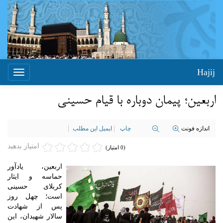
Hajij
Toggle
igation
اربعین؛ پیمان دوباره با قیام حسینی
اندازه فونت
چاپ
ایمیل این مطلب
امتیاز بدهید
(0 امتیاز)
اربعین، یادآور
حماسه و ایثار
کربلای حسینی
است؛ چهل روز
پس از شهادت
سالار شهیدان، این