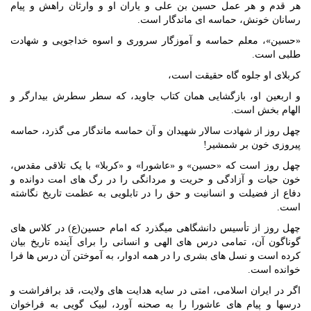
هر قدم و هر عمل حسین بن‏ علی و یاران او و وارثان راهش و پیام‏
رسانان خونش، حماسه ‏ای ماندگار است.
«حسین»، معلم حماسه و آموزگار سروری و اسوه خداجویی و شهادت‏
طلبی است.
کربلای او جلوه‏ گاه حقیقت است،
و اربعین او، بازگشایی همان کتاب جاوید، که سطر سطرش بیدارگر و
الهام ‏بخش است.
چهل روز از شهادت سالار شهیدان و آن حماسه ماندگار می ‏گذرد، حماسه
پیروزی خون بر شمشیر!
چهل روز است که «حسین» و «عاشورا» و «کربلا» با یک تلاقی مقدس،
خون حیات و آزادگی و حریت و مردانگی را در رگ‏ های امت دوانده و
دفاع از فضیلت و انسانیت و حق را در تابلویی به عظمت تاریخ نگاشته
است.
چهل روز از تأسیس دانشگاهی می‏گذرد که امام حسین(ع) در کلاس‏ های
گوناگون آن، تمامی درس ‏های الهی و انسانی را برای آینده تاریخ بیان
کرده است و نسل‏ های بشری را در همه ادوار، به آموختن آن درس‏ ها فرا
خوانده است.
اگر در ایران اسلامی، امتی در سایه هدایت‏ های ولایت، قد برافراشت و
درس‏ها و پیام ‏های عاشورا را به صحنه آورد، لبیک‏ گویی به فراخوان