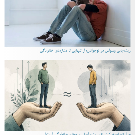
ریشه‌یابی وسواس در نوجوانان؛ از تنهایی تا فشارهای خانوادگی
چرا «مقایسه کردن» ، ریشه اصلیِ رنج‌های خانوادگی است؟