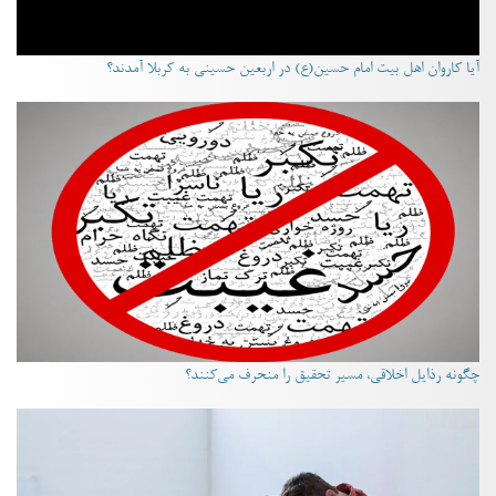
آیا کاروان اهل بیت امام حسین(ع) در اربعین حسینی به کربلا آمدند؟
چگونه رذایل اخلاقی، مسیر تحقیق را منحرف می‌کنند؟