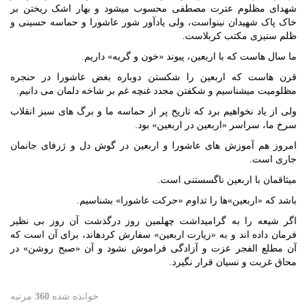
شهدای مظلوم عترت مصطفی محسوب می‏شود و بهار اشک ریختن بر
خاک پاک شهیدان نینواست، ولی یادآور شور عاشورا و حماسه حسینی و
ظلم‏ ستیزی مکتب کربلاست.
ما سال‏ هاست که با اربعین، پیوند «خون و گریه» داریم.
قرن‏ هاست که اربعین را شکستن دوباره بغض عاشورا در حنجره
مظلومیت می‏شناسیم و شکفتن مجدد غنچه غم بر شاخه دل‏مان می‏ دانیم.
ولی از یاد نخواهیم برد که تاریخ پر از حماسه ما و برگ‏ های سبز انقلاب
سرخ ما، سراسر «اربعین در اربعین» بود.
امروز هم آموزش ‏های عاشورا و اربعین در گوش دل و ژرفای جان‏مان
جاری است.
میثاق‏مان با اربعین ناگسستنی است.
باشد که «اربعین»ها را تداوم «حرکت عاشورا» بشناسیم.
اگر شیعه را به گرامیداشت چهلمین روز درگذشت آن روز بی‏ نظیر
فرمان داده‏ اند و به «زیارت اربعین» سفارش کرده‏اند، برای آن است که
آن مطلع‏ الفجر عزت و آزادگی فراموش نشود و آن «صبح روشن» در
محاق غربت و نسیان قرار نگیرد.
خوانده شده
360
مرتبه