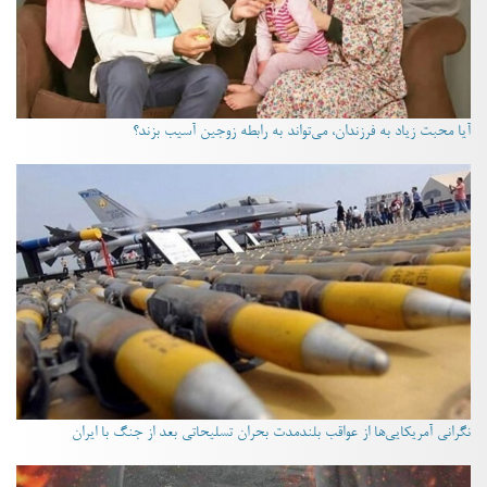
آیا محبت زیاد به فرزندان، می‌تواند به رابطه زوجین آسیب بزند؟
نگرانی آمریکایی‌ها از عواقب بلندمدت بحران تسلیحاتی بعد از جنگ با ایران