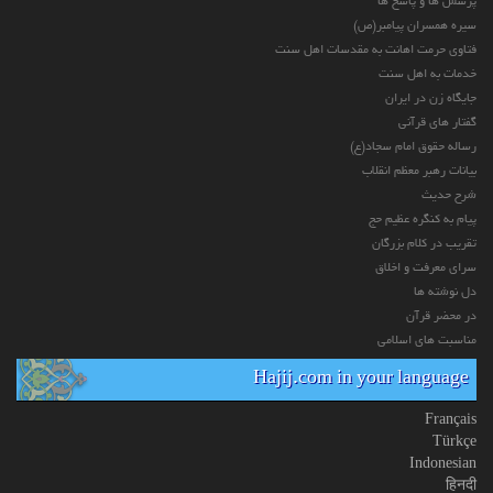
پرسش ها و پاسخ ها
سیره همسران پیامبر(ص)
فتاوی حرمت اهانت به مقدسات اهل سنت
خدمات به اهل سنت
جایگاه زن در ایران
گفتار های قرآنی
رساله حقوق امام سجاد(ع)
بیانات رهبر معظم انقلاب
شرح حدیث
پیام به کنگره عظیم حج
تقریب در کلام بزرگان
سرای معرفت و اخلاق
دل نوشته ها
در محضر قرآن
مناسبت های اسلامی
Hajij.com in your language
Français
Türkçe
Indonesian
हिनदी