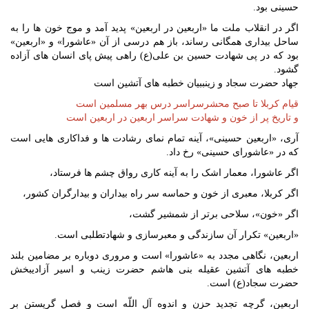
حسینی بود.
اگر در انقلاب ملت ما «اربعین در اربعین» پدید آمد و موج خون‏ ها را به
ساحل بیداری همگانی رساند، باز هم درسی از آن «عاشورا» و «اربعین»
بود که در پی شهادت حسین بن ‏علی(ع) راهی پیش پای انسان‏ های آزاده
گشود.
جهاد حضرت سجاد و زینببیان خطبه‏ های آتشین است
قیام کربلا تا صبح محشرسراسر درس بهر مسلمین است
و تاریخ پر از خون و شهادت سراسر اربعین در اربعین است
آری، «اربعین حسینی»، آینه تمام نمای رشادت‏ ها و فداکاری ‏هایی است
که در «عاشورای حسینی» رخ داد.
اگر عاشورا، معمار اشک را به آینه‏ کاری رواق چشم ‏ها فرستاد،
اگر کربلا، معبری از خون و حماسه سر راه بیداران و بیدارگران کشور،
اگر «خون»، سلاحی برتر از شمشیر گشت،
«اربعین» تکرار آن سازندگی و معبرسازی و شهادت‏طلبی است.
اربعین، نگاهی مجدد به «عاشورا» است و مروری دوباره بر مضامین بلند
خطبه ‏های آتشین عقیله بنی ‏هاشم حضرت زینب و اسیر آزادی‏بخش
حضرت سجاد(ع) است.
اربعین، گرچه تجدید حزن و اندوه آل ‏اللّه‏ است و فصل گریستن بر