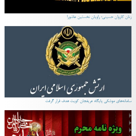
زنان کاروان حسینی؛ راویان نخستین عاشورا
سامانه‌های موشکی پایگاه عریفجان کویت هدف قرار گرفت